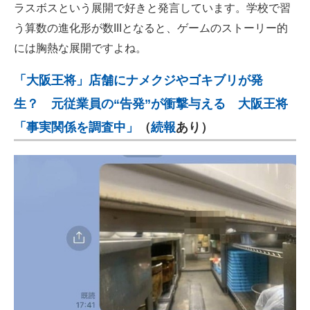
ラスボスという展開で好きと発言しています。学校で習
う算数の進化形が数IIIとなると、ゲームのストーリー的
には胸熱な展開ですよね。
「大阪王将」店舗にナメクジやゴキブリが発
生？ 元従業員の“告発”が衝撃与える 大阪王将
「事実関係を調査中」
（
続報
あり）