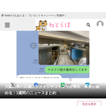
🎁 Switch 2もあたる！ プレゼントキャンペーン実施中！
ねとらぼメニュー
TOP
ニュース
エンタメ
クイズ
グルメ
地域
住まい
教育・育児
動物
リサーチ
2022/07/29 19:20（公開）
X
Share
LINE
hatena
会員記事
大阪王将の店舗にナメクジやゴキブリが発生 事実と認
める：1週間のニュースまとめ
ニュースで1週間を振り返りましょう。
メディア
目次を表示
注目記事を集めた総合ページ