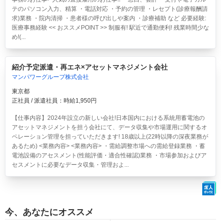
テのパソコン入力、精算 ・電話対応 ・予約の管理 ・レセプト(診療報酬請
求)業務 ・院内清掃 ・患者様の呼び出しや案内 ・診療補助 など 必要経験:
医療事務経験 << おススメPOINT >> 制服有! 駅近で通勤便利! 残業時間少な
め!(...
紹介予定派遣・再エネ×アセットマネジメント会社
マンパワーグループ株式会社
東京都
正社員 / 派遣社員：時給1,950円
【仕事内容】2024年設立の新しい会社!日本国内における系統用蓄電池の
アセットマネジメントを担う会社にて、データ収集や市場運用に関するオ
ペレーション管理を担っていただきます! 18歳以上(22時以降の深夜業務が
あるため) <業務内容> <業務内容> ・需給調整市場への需給登録業務 ・蓄
電池設備のアセスメント(性能評価・適合性確認)業務 ・市場参加およびア
セスメントに必要なデータ収集・管理およ...
今、あなたにオススメ