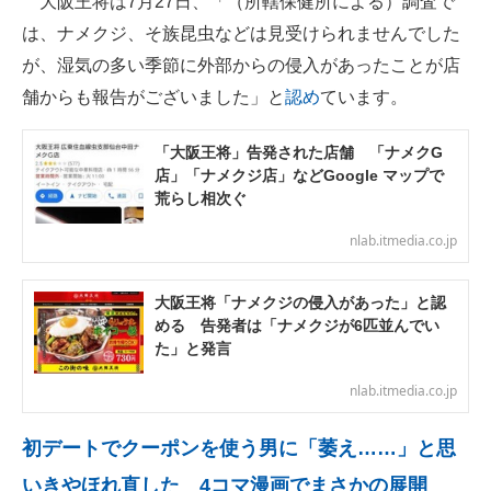
大阪王将は7月27日、「（所轄保健所による）調査で
は、ナメクジ、そ族昆虫などは見受けられませんでした
が、湿気の多い季節に外部からの侵入があったことが店
舗からも報告がございました」と
認め
ています。
「大阪王将」告発された店舗 「ナメクG
店」「ナメクジ店」などGoogle マップで
荒らし相次ぐ
nlab.itmedia.co.jp
大阪王将「ナメクジの侵入があった」と認
める 告発者は「ナメクジが6匹並んでい
た」と発言
nlab.itmedia.co.jp
初デートでクーポンを使う男に「萎え……」と思
いきやほれ直した 4コマ漫画でまさかの展開