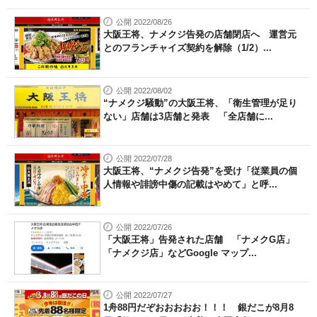
公開 2022/08/26
大阪王将、ナメクジ告発の店舗閉店へ 運営元
とのフランチャイズ契約を解除（1/2）...
公開 2022/08/02
“ナメクジ騒動”の大阪王将、「衛生管理が足り
ない」店舗は3店舗と発表 「全店舗に...
公開 2022/07/28
大阪王将、“ナメクジ告発”を受け「従業員の個
人情報や誹謗中傷の記載はやめて」と呼...
公開 2022/07/26
「大阪王将」告発された店舗 「ナメクG店」
「ナメクジ店」などGoogle マップ...
公開 2022/07/27
1舟88円だぞおおおおお！！！ 銀だこが8月8