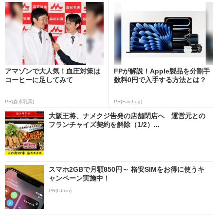
アマゾンで大人気！血圧対策は
FPが解説！Apple製品を分割手
コーヒーに足してみて
数料0円で入手する方法とは？
PR(森永乳業)
PR(Fav-Log)
大阪王将、ナメクジ告発の店舗閉店へ 運営元との
フランチャイズ契約を解除（1/2）...
スマホ2GBで月額850円～ 格安SIMをお得に使うキ
ャンペーン実施中！
PR(IIJmio)