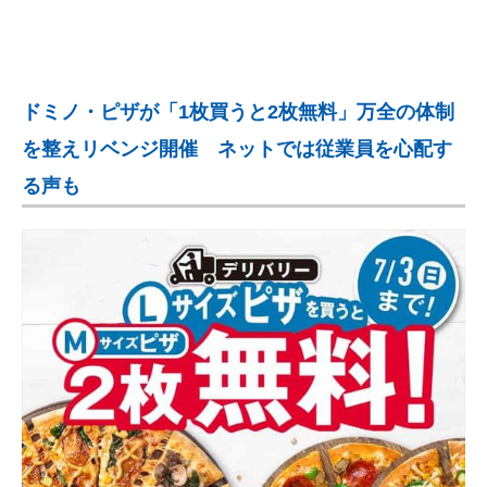
企業向けIT製品の総合サイト
IT製品の技術・比較・事例
ドミノ・ピザが「1枚買うと2枚無料」万全の体制
製造業のIT導入・活用を支援
を整えリベンジ開催 ネットでは従業員を心配す
モノづくり技術者専門サイト
る声も
エレクトロニクス専門サイト
電子設計の基本と応用
エネルギーの専門メディア
建設×テクノロジーの最前線
ちょっと気になるネットの話題