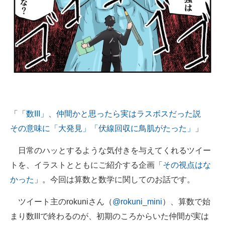
「
「数III」、仲間かと思ったら実はラスボスだった説
その意味に「大発見」「伏線回収に鳥肌がたった」
」
日常のハッとするような気付きを与えてくれるツイー
トを、イラストとともにご紹介する企画「
その視点はな
かった
」。今回は算数と数学に関してのお話です。
ツイート主のrokuniさん（
@rokuni_mini
）、算数で始
まり数IIIで終わるのが、初期のころからいた仲間が実は