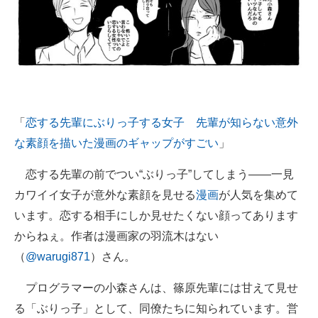
「
恋する先輩にぶりっ子する女子 先輩が知らない意外
な素顔を描いた漫画のギャップがすごい
」
恋する先輩の前でつい“ぶりっ子”してしまう――一見
カワイイ女子が意外な素顔を見せる
漫画
が人気を集めて
います。恋する相手にしか見せたくない顔ってあります
からねぇ。作者は漫画家の羽流木はない
（
@warugi871
）さん。
プログラマーの小森さんは、篠原先輩には甘えて見せ
る「ぶりっ子」として、同僚たちに知られています。営