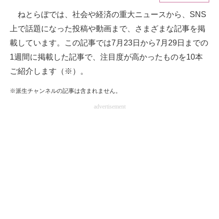
ねとらぼでは、社会や経済の重大ニュースから、SNS
ITの今と未来を見通す
上で話題になった投稿や動画まで、さまざまな記事を掲
スマホと通信の最新トレンド
載しています。この記事では7月23日から7月29日までの
1週間に掲載した記事で、注目度が高かったものを10本
進化するPCとデバイスの未来
ご紹介します（※）。
好きが集まる 比べて選べる
※派生チャンネルの記事は含まれません。
ビジネスと働き方のヒント
advertisement
AI活用のいまが分かる
企業ITのトレンドを詳説
経営リーダーのコミュニティ
マーケ×ITの今がよく分かる
ITエンジニア向け専門サイト