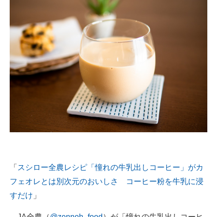
「
スシロー全農レシピ「憧れの牛乳出しコーヒー」がカ
フェオレとは別次元のおいしさ コーヒー粉を牛乳に浸
すだけ
」
JA全農（
@zennoh_food
）が「憧れの牛乳出しコーヒ