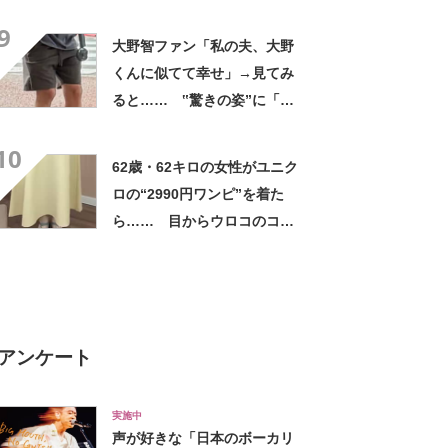
評 「615グラムで軽い」
9
「たくさん入る」「満員電車
大野智ファン「私の夫、大野
に乗りやすくなった」
くんに似てて幸せ」→見てみ
ると…… ‟驚きの姿”に「最
高すぎません？」「本物かと
10
思いました！」
62歳・62キロの女性がユニク
ロの“2990円ワンピ”を着た
ら…… 目からウロコのコー
デに「全色ほしいくらい」
「参考になりました」
アンケート
実施中
声が好きな「日本のボーカリ