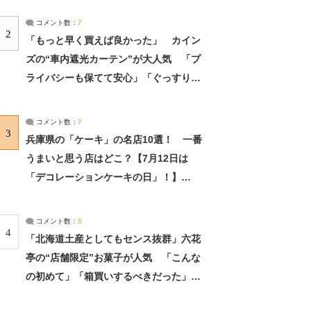
コメント数：
7
2
「もっと早く買えば良かった」 カイン
ズの“車内遮光カーテン”が大人気 「プ
ライバシーも保てて安心」「ぐっすり眠
れました」（2/2） | ライフ ねとらぼリ
サーチ：2ページ目
コメント数：
7
3
兵庫県の「ケーキ」の名店10選！ 一番
うまいと思う店はどこ？【7月12日は
「デコレーションケーキの日」！】
（2/4） | 兵庫県 ねとらぼリサーチ：2ペ
ージ目
コメント数：
5
4
「北海道土産としてもセンス抜群」六花
亭の“店舗限定”お菓子が人気 「こんな
の初めて」「箱買いするべきだった」
（1/2） | 北海道 ねとらぼリサーチ