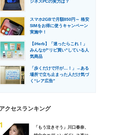
ジネスPCの実力は？
門メディア
建設×テクノロジーの最前線
スマホ2GBで月額850円～ 格安
SIMをお得に使うキャンペーン
実施中！
【iHerb】「迷ったらこれ！」
みんなが"リピ買い"している人
気商品
「歩くだけで汗が…！」→ある
場所で立ち止まった人だけ気づ
く“レア広告”
アクセスランキング
1
「もう泣きそう」川口春奈、