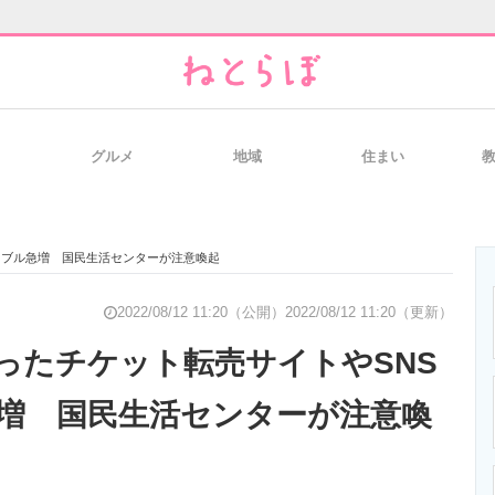
グルメ
地域
住まい
と未来を見通す
スマホと通信の最新トレンド
進化するPCとデ
トラブル急増 国民生活センターが注意喚起
のいまが分かる
企業ITのトレンドを詳説
経営リーダーの
2022/08/12 11:20（公開）
2022/08/12 11:20（更新）
狙ったチケット転売サイトやSNS
増 国民生活センターが注意喚
T製品の総合サイト
IT製品の技術・比較・事例
製造業のIT導入