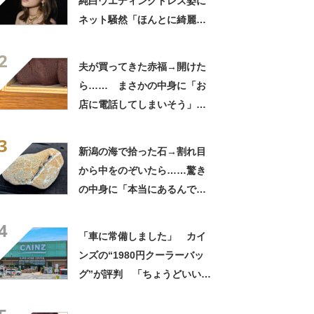
純白ウエディングドレス姿に
ネット騒然「ほんとに綺麗」
「この笑顔が切なすぎる」
2
夫が買ってきた赤福→開けた
ら…… まさかの中身に「お
店に電話してしまいそう」
「さすがに初めて見ました
3
笑」と107万表示
新潟の海で拾った石→割れ目
から中をのぞいたら……驚き
の中身に「本当にあるんです
ね！」「お宝だ」
4
「車に常備しました」 カイ
ンズの“1980円クーラーバッ
グ”が評判 「ちょうどいい大
きさ」「保冷剤を止めるベル
トが良い」