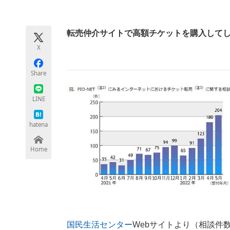
モノづくり技術者専門サイト
エレクトロ
転売仲介サイトで高額チケットを購入して
X
ちょっと気になるネットの話題
Share
LINE
hatena
Home
国民生活センター
Webサイトより（相談件