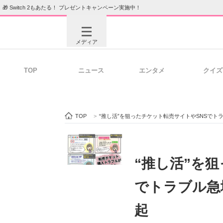
🎁 Switch 2もあたる！ プレゼントキャンペーン実施中！
メディア
TOP
ニュース
エンタメ
クイズ
注目記事を集めた総合ページ
ITの今
TOP
>
“推し活”を狙ったチケット転売サイトやSNSで
ビジネスと働き方のヒント
AI活用
“推し活”を
でトラブル急
ITエンジニア向け専門サイト
企業向けI
起