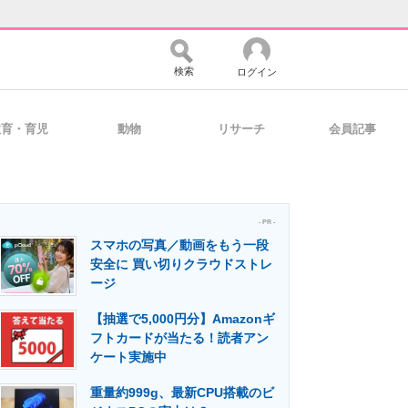
検索
ログイン
教育・育児
動物
リサーチ
会員記事
バイスの未来
好きが集まる 比べて選べる
- PR -
スマホの写真／動画をもう一段
コミュニティ
マーケ×ITの今がよく分かる
安全に 買い切りクラウドストレ
ージ
【抽選で5,000円分】Amazonギ
・活用を支援
フトカードが当たる！読者アン
ケート実施中
重量約999g、最新CPU搭載のビ