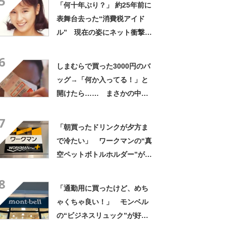
5
「何十年ぶり？」 約25年前に
表舞台去った“消費税アイド
ル” 現在の姿にネット衝撃
「いくつになってもかわい
6
い」「また会えるなんて」
しまむらで買った3000円のバ
ッグ→「何か入ってる！」と
開けたら…… まさかの中身
に「買いに走った」「コスパ
7
良すぎる」
「朝買ったドリンクが夕方ま
で冷たい」 ワークマンの“真
空ペットボトルホルダー”が大
好評 「車の中でも冷え冷
8
え」「もっと早く買えばよか
「通勤用に買ったけど、めち
った」
ゃくちゃ良い！」 モンベル
の“ビジネスリュック”が好