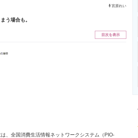
ニクス専門サイト
電子設計の基本と応用
エネルギーの専
宮原れい
しまう場合も。
目次を表示
数は、全国消費生活情報ネットワークシステム（PIO-