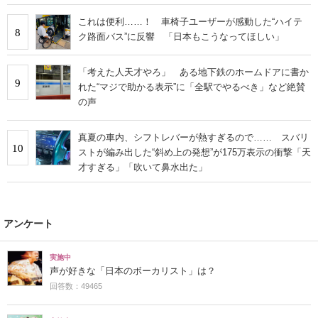
これは便利……！ 車椅子ユーザーが感動した“ハイテ
8
ク路面バス”に反響 「日本もこうなってほしい」
「考えた人天才やろ」 ある地下鉄のホームドアに書か
9
れた“マジで助かる表示”に「全駅でやるべき」など絶賛
の声
真夏の車内、シフトレバーが熱すぎるので…… スバリ
10
ストが編み出した“斜め上の発想”が175万表示の衝撃「天
才すぎる」「吹いて鼻水出た」
アンケート
実施中
声が好きな「日本のボーカリスト」は？
回答数：49465