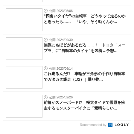
公開 2023/05/06
“四角いタイヤ”の自転車 どうやって走るのか
と思ったら…… 「いや、そう動くんか...
公開 2024/09/30
無謀にもほどがあるだろ……！ トヨタ「スー
プラ」に“自転車のタイヤ”を装着→予想...
公開 2023/06/14
これ走るんだ!? 車輪が三角形の手作り自転車
でガタガタ爆走（1/2） | 乗り物...
公開 2025/02/26
前輪がスノーボード!? 極太タイヤで雪原を疾
走するモンスターバイクに「素晴らしい...
Recommended by