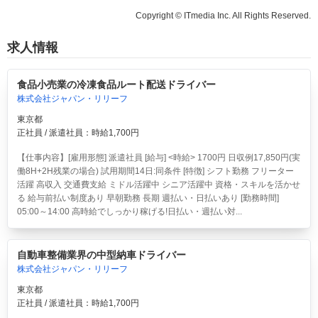
Copyright © ITmedia Inc. All Rights Reserved.
求人情報
食品小売業の冷凍食品ルート配送ドライバー
株式会社ジャパン・リリーフ
東京都
正社員 / 派遣社員：時給1,700円
【仕事内容】[雇用形態] 派遣社員 [給与] <時給> 1700円 日収例17,850円(実
働8H+2H残業の場合) 試用期間14日:同条件 [特徴] シフト勤務 フリーター
活躍 高収入 交通費支給 ミドル活躍中 シニア活躍中 資格・スキルを活かせ
る 給与前払い制度あり 早朝勤務 長期 週払い・日払いあり [勤務時間]
05:00～14:00 高時給でしっかり稼げる!日払い・週払い対...
自動車整備業界の中型納車ドライバー
株式会社ジャパン・リリーフ
東京都
正社員 / 派遣社員：時給1,700円