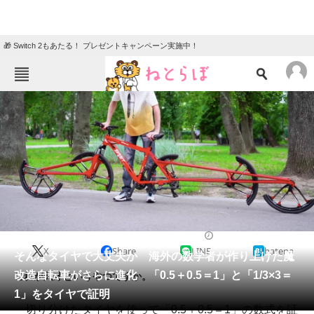
🎁 Switch 2もあたる！ プレゼントキャンペーン実施中！
ねとらぼメニュー
TOP
ニュース
エンタメ
クイズ
グルメ
地域
住まい
教育・育児
動物
リサーチ
乗り物
2022/08/15 19:00（公開）
X
Share
LINE
hatena
会員記事
そんなタイヤで大丈夫か 海外の数学者が作り上げた魔
改造自転車がさらに進化 「0.5＋0.5＝1」と「1/3×3＝
これが天才というやつですか。
メディア
1」をタイヤで証明
切り分けたタイヤを使って「0.5＋0.5＝1」の数式を証
注目記事を集めた総合ページ