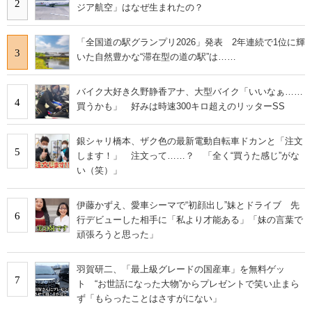
2
ジア航空」はなぜ生まれたの？
「全国道の駅グランプリ2026」発表 2年連続で1位に輝
3
いた自然豊かな“滞在型の道の駅”は……
バイク大好き久野静香アナ、大型バイク「いいなぁ……
4
買うかも」 好みは時速300キロ超えのリッターSS
銀シャリ橋本、ザク色の最新電動自転車ドカンと「注文
5
します！」 注文って……？ 「全く“買うた感じ”がな
い（笑）」
伊藤かずえ、愛車シーマで“初顔出し”妹とドライブ 先
6
行デビューした相手に「私より才能ある」「妹の言葉で
頑張ろうと思った」
羽賀研二、「最上級グレードの国産車」を無料ゲッ
7
ト “お世話になった大物”からプレゼントで笑い止まら
ず「もらったことはさすがにない」