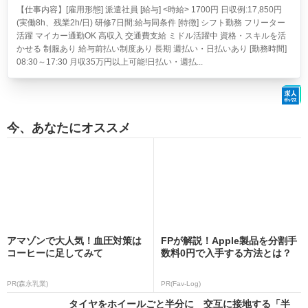
【仕事内容】[雇用形態] 派遣社員 [給与] <時給> 1700円 日収例:17,850円
(実働8h、残業2h/日) 研修7日間:給与同条件 [特徴] シフト勤務 フリーター
活躍 マイカー通勤OK 高収入 交通費支給 ミドル活躍中 資格・スキルを活
かせる 制服あり 給与前払い制度あり 長期 週払い・日払いあり [勤務時間]
08:30～17:30 月収35万円以上可能!日払い・週払...
今、あなたにオススメ
アマゾンで大人気！血圧対策は
FPが解説！Apple製品を分割手
コーヒーに足してみて
数料0円で入手する方法とは？
PR(森永乳業)
PR(Fav-Log)
タイヤをホイールごと半分に 交互に接地する「半