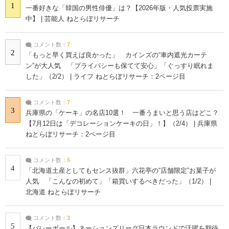
1
一番好きな「韓国の男性俳優」は？【2026年版・人気投票実施
中】 | 芸能人 ねとらぼリサーチ
コメント数：
7
2
「もっと早く買えば良かった」 カインズの“車内遮光カーテ
ン”が大人気 「プライバシーも保てて安心」「ぐっすり眠れま
した」（2/2） | ライフ ねとらぼリサーチ：2ページ目
コメント数：
7
3
兵庫県の「ケーキ」の名店10選！ 一番うまいと思う店はどこ？
【7月12日は「デコレーションケーキの日」！】（2/4） | 兵庫県
ねとらぼリサーチ：2ページ目
コメント数：
5
4
「北海道土産としてもセンス抜群」六花亭の“店舗限定”お菓子が
人気 「こんなの初めて」「箱買いするべきだった」（1/2） |
北海道 ねとらぼリサーチ
コメント数：
3
5
【バレーボール】ネーションズリーグ日本ラウンドで活躍を期待