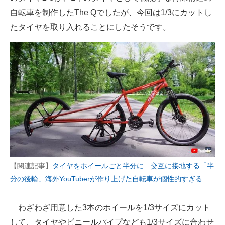
自転車を制作したThe Qでしたが、今回は1/3にカットし
企業向けIT製品の総合サイト
たタイヤを取り入れることにしたそうです。
IT製品の技術・比較・事例
製造業のIT導入・活用を支援
モノづくり技術者専門サイト
エレクトロニクス専門サイト
電子設計の基本と応用
エネルギーの専門メディア
建設×テクノロジーの最前線
【関連記事】
タイヤをホイールごと半分に 交互に接地する「半
分の後輪」海外YouTuberが作り上げた自転車が個性的すぎる
ちょっと気になるネットの話題
わざわざ用意した3本のホイールを1/3サイズにカット
して、タイヤやビニールパイプなども1/3サイズに合わせ