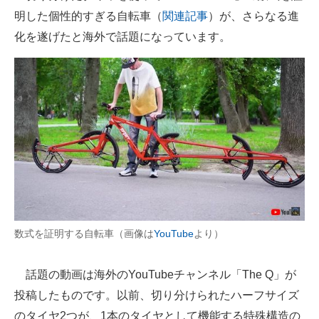
明した個性的すぎる自転車（
関連記事
）が、さらなる進
ITの今と未来を見通す
化を遂げたと海外で話題になっています。
スマホと通信の最新トレンド
進化するPCとデバイスの未来
好きが集まる 比べて選べる
ビジネスと働き方のヒント
AI活用のいまが分かる
企業ITのトレンドを詳説
数式を証明する自転車（画像は
YouTube
より）
経営リーダーのコミュニティ
話題の動画は海外のYouTubeチャンネル「The Q」が
マーケ×ITの今がよく分かる
投稿したものです。以前、切り分けられたハーフサイズ
ITエンジニア向け専門サイト
のタイヤ2つが、1本のタイヤとして機能する特殊構造の