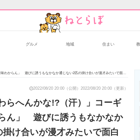
グルメ
地域
住まい
と未来を見通す
スマホと通信の最新トレンド
進化するPCとデ
味わからん」 遊びに誘うもなかなか通じない2匹の掛け合いが漫才みたいで面白い！
のいまが分かる
企業ITのトレンドを詳説
経営リーダーの
2022/08/20 20:00（公開）
2022/08/20 20:00（更新）
わらへんかな!?（汗）」コーギ
らん」 遊びに誘うもなかなか
T製品の総合サイト
IT製品の技術・比較・事例
製造業のIT導入
の掛け合いが漫才みたいで面白