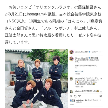
お笑いコンビ「オリエンタルラジオ」の藤森慎吾さん
ITの今と未来を見通す
が8月21日にInstagramを更新。吉本総合芸能学院東京校
スマホと通信の最新トレンド
（NSC東京）10期生である同期の「はんにゃ」川島章良
さんと金田哲さん、「フルーツポンチ」村上健志さん、
進化するPCとデバイスの未来
亘健太郎さんと黒い特攻服を着用したリーゼント姿を披
好きが集まる 比べて選べる
露しています。
ビジネスと働き方のヒント
AI活用のいまが分かる
企業ITのトレンドを詳説
経営リーダーのコミュニティ
マーケ×ITの今がよく分かる
ITエンジニア向け専門サイト