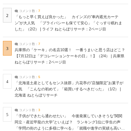
コメント数：
7
2
「もっと早く買えば良かった」 カインズの“車内遮光カーテ
ン”が大人気 「プライバシーも保てて安心」「ぐっすり眠れま
した」（2/2） | ライフ ねとらぼリサーチ：2ページ目
コメント数：
7
3
兵庫県の「ケーキ」の名店10選！ 一番うまいと思う店はどこ？
【7月12日は「デコレーションケーキの日」！】（2/4） | 兵庫県
ねとらぼリサーチ：2ページ目
コメント数：
5
4
「北海道土産としてもセンス抜群」六花亭の“店舗限定”お菓子が
人気 「こんなの初めて」「箱買いするべきだった」（1/2） |
北海道 ねとらぼリサーチ
コメント数：
3
5
「子供ができたら通わせたい」 今後発展していきそうな“関関
同立・産近甲龍の大学”といえば？ ランキング1位に学生の声
「学問の街のように多様に学べる」「就職や進学の実績も高い」