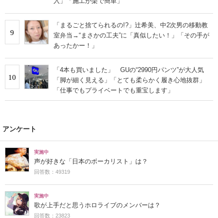
入」「施工が楽で簡単」
「まるごと捨てられるの!?」辻希美、中2次男の移動教
9
室弁当→“まさかの工夫”に「真似したい！」「その手が
あったかー！」
「4本も買いました」 GUの“2990円パンツ”が大人気
10
「脚が細く見える」「とても柔らかく履き心地抜群」
「仕事でもプライベートでも重宝します」
アンケート
実施中
声が好きな「日本のボーカリスト」は？
回答数：49319
実施中
歌が上手だと思うホロライブのメンバーは？
回答数：23823