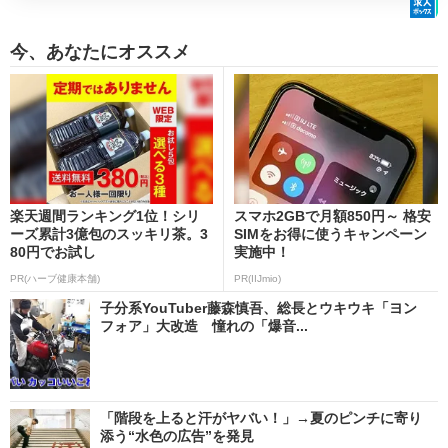
今、あなたにオススメ
楽天週間ランキング1位！シリ
スマホ2GBで月額850円～ 格安
ーズ累計3億包のスッキリ茶。3
SIMをお得に使うキャンペーン
80円でお試し
実施中！
PR(ハーブ健康本舗)
PR(IIJmio)
子分系YouTuber藤森慎吾、総長とウキウキ「ヨン
フォア」大改造 憧れの「爆音...
「階段を上ると汗がヤバい！」→夏のピンチに寄り
添う“水色の広告”を発見