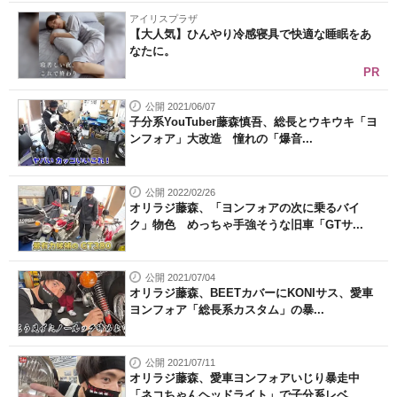
アイリスプラザ
【大人気】ひんやり冷感寝具で快適な睡眠をあ
なたに。
PR
公開 2021/06/07
子分系YouTuber藤森慎吾、総長とウキウキ「ヨ
ンフォア」大改造 憧れの「爆音...
公開 2022/02/26
オリラジ藤森、「ヨンフォアの次に乗るバイ
ク」物色 めっちゃ手強そうな旧車「GTサ...
公開 2021/07/04
オリラジ藤森、BEETカバーにKONIサス、愛車
ヨンフォア「総長系カスタム」の暴...
公開 2021/07/11
オリラジ藤森、愛車ヨンフォアいじり暴走中
「ネコちゃんヘッドライト」で子分系レベ...