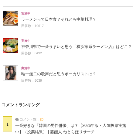
実施中
ラーメンって日本食？それとも中華料理？
回答数：19617
実施中
神奈川県で一番うまいと思う「横浜家系ラーメン店」はどこ？
回答数：8492
実施中
唯一無二の歌声だと思うボーカリストは？
回答数：8039
コメントランキング
コメント数：
20
1
一番好きな「韓国の男性俳優」は？【2026年版・人気投票実施
中】（投票結果） | 芸能人 ねとらぼリサーチ