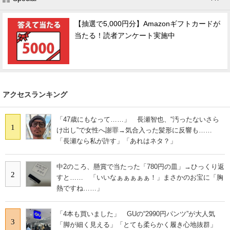
【抽選で5,000円分】Amazonギフトカードが
当たる！読者アンケート実施中
アクセスランキング
「47歳にもなって……」 長瀬智也、“汚ったないさら
1
け出し”で女性へ謝罪→気合入った髪形に反響も……
「長瀬なら私が許す」「あれはネタ？」
中2のころ、懸賞で当たった「780円の皿」→ひっくり返
2
すと…… 「いいなぁぁぁぁぁ！」まさかのお宝に「胸
熱ですね……」
「4本も買いました」 GUの“2990円パンツ”が大人気
3
「脚が細く見える」「とても柔らかく履き心地抜群」