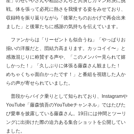
星」のせいやさんや粗品さんらと共演しガマン対決に挑
戦。体を張って必死に熱さを我慢する姿をみせており、
収録時を振り返りながら「後輩たちのおかげで再会出来
ました」と後輩たちに感謝の気持ちを伝えています。
ファンからは「リーゼントも似合うね」「やっぱりお
揃いの洋服だと、団結力高まります。カッコイイ〜」と
感激混じりに称賛する声や、「このメンバー見られて嬉
しかった！」「久しぶりに体張る藤森さん観ました！
めちゃくちゃ面白かったです！」と番組を視聴した人か
らの声が寄せられていました。
普段からバイク乗りとして知られており、Instagramや
YouTube「藤森慎吾のYouTubeチャンネル」ではたびた
び愛車を披露している藤森さん。19日には仲間とツーリ
ングに出掛けた際の迫力ある集合ショットを公開してい
ました。