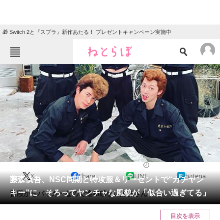
🎁 Switch 2と『スプラ』新作あたる！ プレゼントキャンペーン実施中
ねとらぼメニュー
TOP
ニュース
エンタメ
クイズ
グルメ
地域
住まい
教育・育児
動物
リサーチ
2022/08/21 12:55（公開）
X
Share
LINE
hatena
会員記事
藤森慎吾、NSC同期と特攻服＆リーゼントで“ガチヤン
キー”に そろってヤンチャな風貌が「似合い過ぎてる」
普段からバイカーなので違和感ない藤森さん。
メディア
目次を表示
注目記事を集めた総合ページ