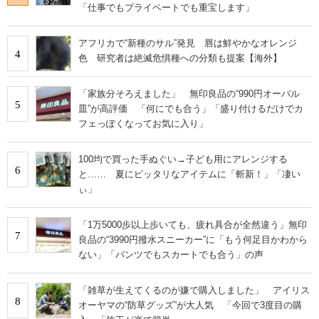
「仕事でもプライベートでも重宝します」
アフリカで“新種のサル”発見 唇は鮮やかなオレンジ
4
色 研究者は絶滅危惧種への分類も提案【海外】
「家族分そろえました」 無印良品の“990円オーバル
5
皿”が高評価 「何にでも合う」「盛り付けるだけでカ
フェっぽくなってお気に入り」
100均で買った手ぬぐい→子ども用にアレンジする
6
と…… 夏にピッタリなアイテムに「斬新！」「凄い
ぃ」
「1万5000歩以上歩いても、疲れ具合が全然違う」無印
7
良品の“3990円撥水スニーカー”に「もう何足目かわから
ない」「パンツでもスカートでも合う」の声
「雑草が生えてくるのが嫌で購入しました」 アイリス
8
オーヤマの“防草グッズ”が大人気 「今回で3度目の購