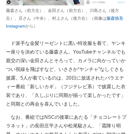
企業向けIT製品の総合サイト
藤森さん（前方左）、金田さん（前方右）、川島さん（後方
左）、亘さん（中央）、村上さん（後方右）（画像は
藤森慎吾
IT製品の技術・比較・事例
Instagram
から）
製造業のIT導入・活用を支援
ド派手な金髪リーゼントに黒い特攻服を着て、ヤンキ
モノづくり技術者専門サイト
ー座りを決めている藤森さん。YouTubeチャンネルでも
エレクトロニクス専門サイト
親交の深い金田さんとそろって、カメラに向かっていか
つい視線を飛ばすなど、いささか“ヤンチャ”なしぐさも
電子設計の基本と応用
披露。5人が着ているのは、20日に放送されたバラエテ
エネルギーの専門メディア
ィー番組「新しいカギ」（フジテレビ系）で披露した衣
装であり、「久しぶりに同期が揃って楽しかったです」
建設×テクノロジーの最前線
と同期との再会を喜んでいました。
ちょっと気になるネットの話題
なお、番組ではNSCの後輩にあたる「チョコレートプ
ラネット」の長田庄平さんや松尾駿さん、「霜降り明