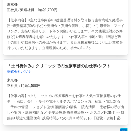
東京都
正社員 / 派遣社員：時給1,700円
【仕事内容】<主な仕事内容> <建設基礎資材を取り扱う素材商社で経理事
務>経費精算(50名ほど)や売掛金・買掛金管理、小切手・手形管理、ファイ
リング、支払い業務サポート等をお願いいたします。その他電話対応(5件
ほど)や庶務業務をお願いいたします。 <仕事内容の補足> 週に1回ほど近
くの銀行や郵便局への外出があります。また直接雇用後はより広い業務を
行っていただきます。企業理解のため、初めの1～2ヶ...
「土日祝休み」クリニックでの医療事務のお仕事/シフト
株式会社パソナ
東京都
正社員：時給1,500円
【仕事内容】<クリニックでの医療事務のお仕事> 人気の直接雇用のお仕
事!! ・窓口、会計 ・受付や電子カルテのパソコン入力、精算 ・電話対応
・予約の管理 ・レセプト(診療報酬請求)業務 ・院内清掃 ・患者様の呼び出
しや案内 ・診療補助 など 必要経験:医療事務経験 << おススメPOINT >> 制
服有! 駅近で通勤便利! 残業時間少なめ!(月10時間以下) 【経験・資格】必...