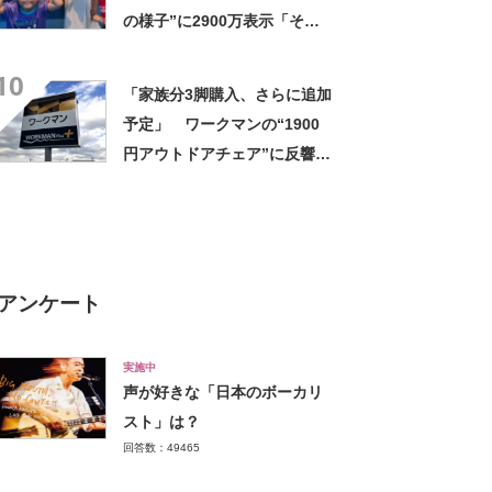
の様子”に2900万表示「そう
なるわなw」「分かるよ」
10
「いったい何が」
「家族分3脚購入、さらに追加
予定」 ワークマンの“1900
円アウトドアチェア”に反響
「90キロ級でも安心して座れ
た」「キャンプの1軍」の声
アンケート
実施中
声が好きな「日本のボーカリ
スト」は？
回答数：49465