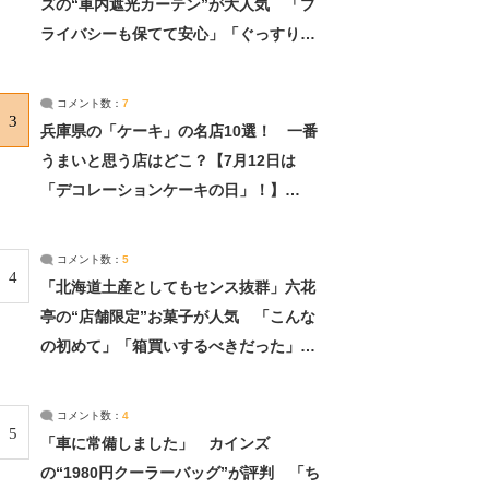
ズの“車内遮光カーテン”が大人気 「プ
ライバシーも保てて安心」「ぐっすり眠
れました」（2/2） | ライフ ねとらぼリ
サーチ：2ページ目
コメント数：
7
3
兵庫県の「ケーキ」の名店10選！ 一番
うまいと思う店はどこ？【7月12日は
「デコレーションケーキの日」！】
（2/4） | 兵庫県 ねとらぼリサーチ：2ペ
ージ目
コメント数：
5
4
「北海道土産としてもセンス抜群」六花
亭の“店舗限定”お菓子が人気 「こんな
の初めて」「箱買いするべきだった」
（1/2） | 北海道 ねとらぼリサーチ
コメント数：
4
5
「車に常備しました」 カインズ
の“1980円クーラーバッグ”が評判 「ち