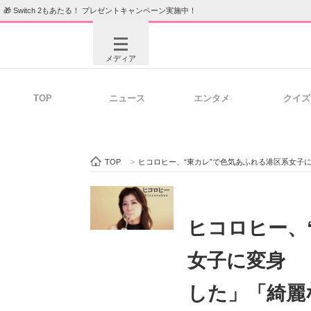
🎁 Switch 2もあたる！ プレゼントキャンペーン実施中！
メディア
TOP
ニュース
エンタメ
クイズ
注目記事を集めた総合ページ
ITの今
TOP
>
ヒコロヒー、“東カレ”で色気あふれる港区系女子
ビジネスと働き方のヒント
AI活用
ヒコロヒー、
女子に変身 
ITエンジニア向け専門サイト
企業向けI
した」「綺麗