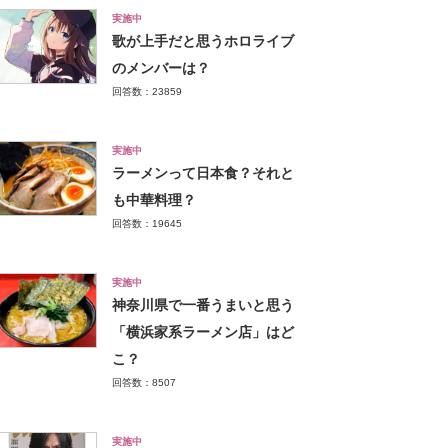
実施中
歌が上手だと思うホロライブ
のメンバーは？
回答数：23859
実施中
ラーメンって日本食？それと
も中華料理？
回答数：19645
実施中
神奈川県で一番うまいと思う
「横浜家系ラーメン店」はど
こ？
回答数：8507
実施中