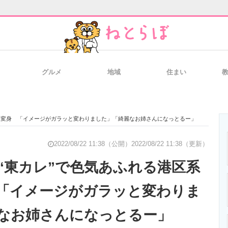
グルメ
地域
住まい
と未来を見通す
スマホと通信の最新トレンド
進化するPCとデ
に変身 「イメージがガラッと変わりました」「綺麗なお姉さんになっとるー」
のいまが分かる
企業ITのトレンドを詳説
経営リーダーの
2022/08/22 11:38（公開）
2022/08/22 11:38（更新）
“東カレ”で色気あふれる港区系
「イメージがガラッと変わりま
T製品の総合サイト
IT製品の技術・比較・事例
製造業のIT導入
なお姉さんになっとるー」