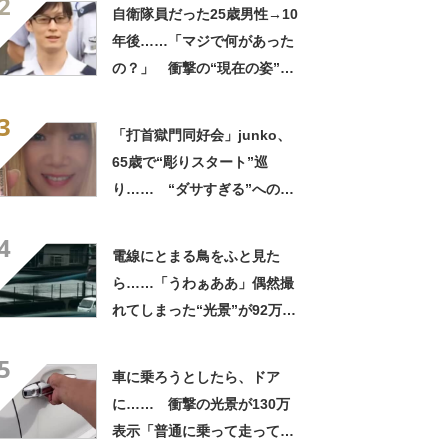
2
ってるの尊い！」
自衛隊員だった25歳男性→10
年後……「マジで何があった
の？」 衝撃の“現在の姿”が
180万再生「別人…？」「好
3
きに生きんしゃい」
「打首獄門同好会」junko、
65歳で“彫りスタート”巡
り…… “ダサすぎる”への持
論に反響「理由が素敵」「わ
4
たしもデビューしたい」
電線にとまる鳥をふと見た
ら……「うわぁああ」偶然撮
れてしまった“光景”が92万再
生「自然は過酷」
5
車に乗ろうとしたら、ドア
に…… 衝撃の光景が130万
表示「普通に乗って走ってた