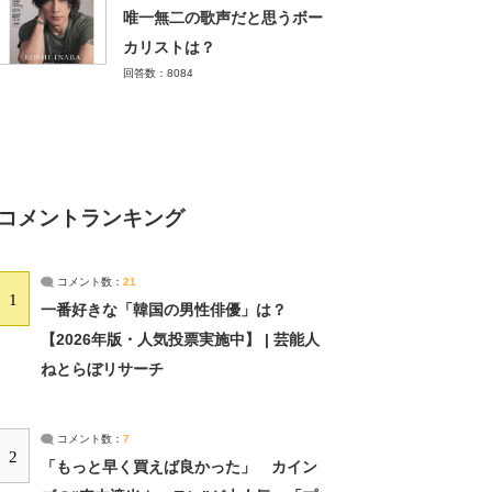
唯一無二の歌声だと思うボー
カリストは？
回答数：8084
コメントランキング
コメント数：
21
1
一番好きな「韓国の男性俳優」は？
【2026年版・人気投票実施中】 | 芸能人
ねとらぼリサーチ
コメント数：
7
2
「もっと早く買えば良かった」 カイン