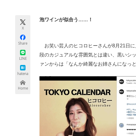
モノづくり技術者専門サイト
エレクトロ
泡ワインが似合う……！
X
ちょっと気になるネットの話題
Share
お笑い芸人のヒコロヒーさんが8月21日に月刊
段のカジュアルな雰囲気とは違い、黒いシ
LINE
ァンからは「なんか綺麗なお姉さんになっ
hatena
Home