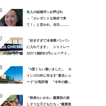
やん」「どうやって入った
6
の!?」
友人の結婚式へお呼ばれ
→「エレガントな格好で来
て！」と言われ、当日……ま
さかの参列姿に「いやすごお
7
おお！」「天才」【海外】
「好きすぎて冷凍庫パンパン
に入れてます」 シャトレー
ゼの“1個約61円シューアイ
ス”が好評 「生地とバニラア
8
イスの相性が◎」「家族も好
「4度くらい違いました」 カ
きで夏はストックしてる」
インズの外に吊るす“遮光シェ
ード”が高評価 「今年の酷暑
にも活躍」「風通しもよくし
9
っかり遮光」の声
「映画ちいかわ」鑑賞前の楽
しそうな子どもたち→“鑑賞後