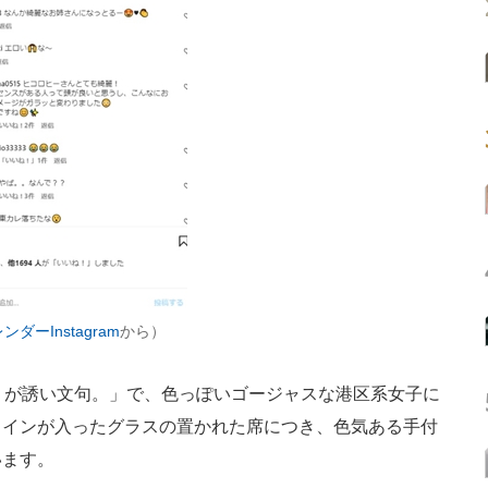
ダーInstagram
から）
』が誘い文句。」で、色っぽいゴージャスな港区系女子に
ワインが入ったグラスの置かれた席につき、色気ある手付
います。