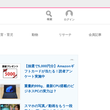
検索
ログイン
教育・育児
動物
リサーチ
会員記事
バイスの未来
好きが集まる 比べて選べる
- PR -
【抽選で5,000円分】Amazonギ
コミュニティ
マーケ×ITの今がよく分かる
フトカードが当たる！読者アン
ケート実施中
重量約999g、最新CPU搭載のビ
・活用を支援
ジネスPCの実力は？
スマホの写真／動画をもう一段