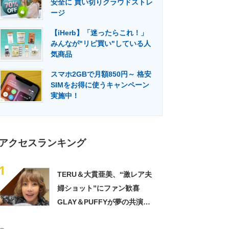
安全に 買い切りクラウドストレ
門メディア
建設×テクノロジーの最前線
ージ
【iHerb】「迷ったらこれ！」
みんなが"リピ買い"している人
気商品
スマホ2GBで月額850円～ 格安
SIMをお得に使うキャンペーン
実施中！
アクセスランキング
1
TERU＆大貫亜美、“激レア夫
婦ショット”にファン歓喜
GLAY＆PUFFYが夢の共演
「旦那おるやん」「夫婦で写