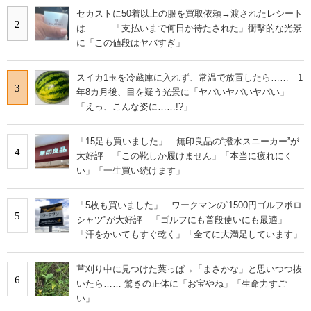
セカストに50着以上の服を買取依頼→渡されたレシート
2
は…… 「支払いまで何日か待たされた」衝撃的な光景
に「この値段はヤバすぎ」
スイカ1玉を冷蔵庫に入れず、常温で放置したら…… 1
3
年8カ月後、目を疑う光景に「ヤバいヤバいヤバい」
「えっ、こんな姿に……!?」
「15足も買いました」 無印良品の“撥水スニーカー”が
4
大好評 「この靴しか履けません」「本当に疲れにく
い」「一生買い続けます」
「5枚も買いました」 ワークマンの“1500円ゴルフポロ
5
シャツ”が大好評 「ゴルフにも普段使いにも最適」
「汗をかいてもすぐ乾く」「全てに大満足しています」
草刈り中に見つけた葉っぱ→「まさかな」と思いつつ抜
6
いたら…… 驚きの正体に「お宝やね」「生命力すご
い」