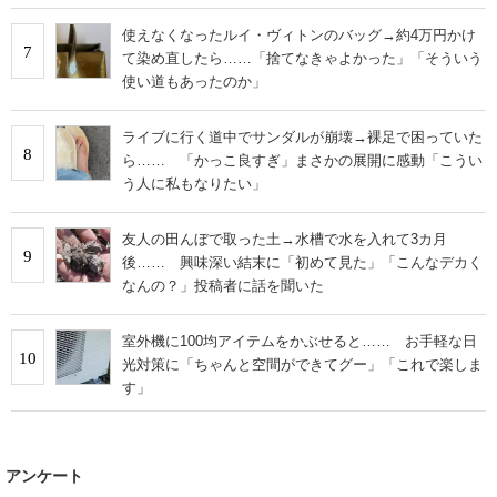
使えなくなったルイ・ヴィトンのバッグ→約4万円かけ
7
て染め直したら……「捨てなきゃよかった」「そういう
使い道もあったのか」
ライブに行く道中でサンダルが崩壊→裸足で困っていた
8
ら…… 「かっこ良すぎ」まさかの展開に感動「こうい
う人に私もなりたい」
友人の田んぼで取った土→水槽で水を入れて3カ月
9
後…… 興味深い結末に「初めて見た」「こんなデカく
なんの？」投稿者に話を聞いた
室外機に100均アイテムをかぶせると…… お手軽な日
10
光対策に「ちゃんと空間ができてグー」「これで楽しま
す」
アンケート