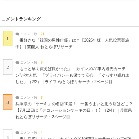
コメントランキング
コメント数：
21
1
一番好きな「韓国の男性俳優」は？【2026年版・人気投票実施
中】 | 芸能人 ねとらぼリサーチ
コメント数：
7
2
「もっと早く買えば良かった」 カインズの“車内遮光カーテ
ン”が大人気 「プライバシーも保てて安心」「ぐっすり眠れま
した」（2/2） | ライフ ねとらぼリサーチ：2ページ目
コメント数：
7
3
兵庫県の「ケーキ」の名店10選！ 一番うまいと思う店はどこ？
【7月12日は「デコレーションケーキの日」！】（2/4） | 兵庫県
ねとらぼリサーチ：2ページ目
コメント数：
4
4
「車に常備しました」 カインズの“1980円クーラーバッグ”が評