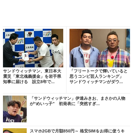
サンドウィッチマン、東日本大
「フリートークで輝いていると
震災「東北魂義援金」を岩手県
思うコンビ芸人ランキング」
知事に届ける 設立8年で...
サンドウィッチマンがダウ...
「サンドウィッチマン」伊達みきお、まさかの人物
が“めいっ子” 初発表に「突然すぎ...
スマホ2GBで月額850円～ 格安SIMをお得に使うキ