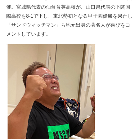
催。宮城県代表の仙台育英高校が、山口県代表の下関国
ITの今と未来を見通す
際高校を8-1で下し、東北勢初となる甲子園優勝を果たし
「サンドウィッチマン」ら地元出身の著名人が喜びをコ
スマホと通信の最新トレンド
メントしています。
進化するPCとデバイスの未来
好きが集まる 比べて選べる
ビジネスと働き方のヒント
AI活用のいまが分かる
企業ITのトレンドを詳説
経営リーダーのコミュニティ
マーケ×ITの今がよく分かる
ITエンジニア向け専門サイト