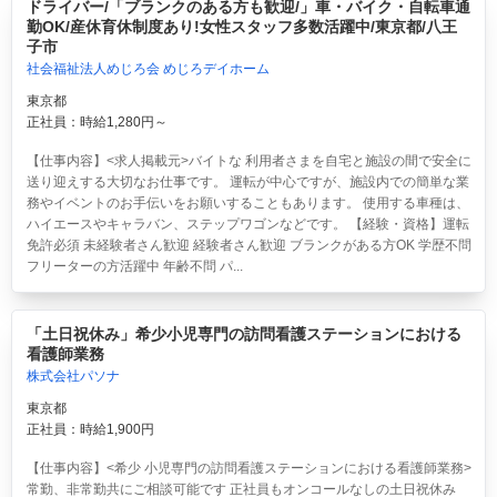
ドライバー/「ブランクのある方も歓迎/」車・バイク・自転車通
勤OK/産休育休制度あり!女性スタッフ多数活躍中/東京都/八王
子市
社会福祉法人めじろ会 めじろデイホーム
東京都
正社員：時給1,280円～
【仕事内容】<求人掲載元>バイトな 利用者さまを自宅と施設の間で安全に
送り迎えする大切なお仕事です。 運転が中心ですが、施設内での簡単な業
務やイベントのお手伝いをお願いすることもあります。 使用する車種は、
ハイエースやキャラバン、ステップワゴンなどです。 【経験・資格】運転
免許必須 未経験者さん歓迎 経験者さん歓迎 ブランクがある方OK 学歴不問
フリーターの方活躍中 年齢不問 パ...
「土日祝休み」希少小児専門の訪問看護ステーションにおける
看護師業務
株式会社パソナ
東京都
正社員：時給1,900円
【仕事内容】<希少 小児専門の訪問看護ステーションにおける看護師業務>
常勤、非常勤共にご相談可能です 正社員もオンコールなしの土日祝休み