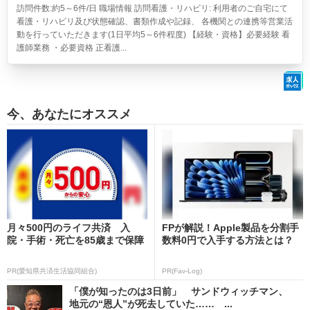
訪問件数:約5～6件/日 職場情報 訪問看護・リハビリ: 利用者のご自宅にて
看護・リハビリ及び状態確認、書類作成や記録、 各機関との連携等営業活
動を行っていただきます(1日平均5～6件程度) 【経験・資格】必要経験 看
護師業務 ・必要資格 正看護...
今、あなたにオススメ
月々500円のライフ共済 入
FPが解説！Apple製品を分割手
院・手術・死亡を85歳まで保障
数料0円で入手する方法とは？
PR(愛知県共済生活協同組合)
PR(Fav-Log)
「僕が知ったのは3日前」 サンドウィッチマン、
地元の“恩人”が死去していた…… ...