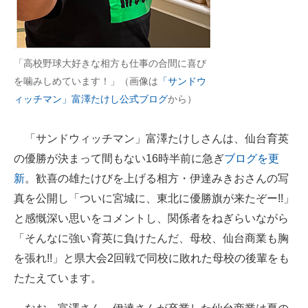
企業向けIT製品の総合サイト
IT製品の技術・比較・事例
「高校野球大好きな相方も仕事の合間に喜び
製造業のIT導入・活用を支援
を噛みしめています！」（画像は
「サンドウ
ィッチマン」富澤たけし公式ブログ
から）
モノづくり技術者専門サイト
エレクトロニクス専門サイト
「サンドウィッチマン」富澤たけしさんは、仙台育英
の優勝が決まって間もない16時半前に急ぎ
ブログを更
電子設計の基本と応用
新
。歓喜の雄たけびを上げる相方・伊達みきおさんの写
エネルギーの専門メディア
真を公開し「ついに宮城に、東北に優勝旗が来たぞー!!」
と感慨深い思いをコメントし、関係者をねぎらいながら
建設×テクノロジーの最前線
「そんなに強い育英に負けたんだ、母校、仙台商業も胸
ちょっと気になるネットの話題
を張れ!!」と県大会2回戦で同校に敗れた母校の後輩をも
たたえています。