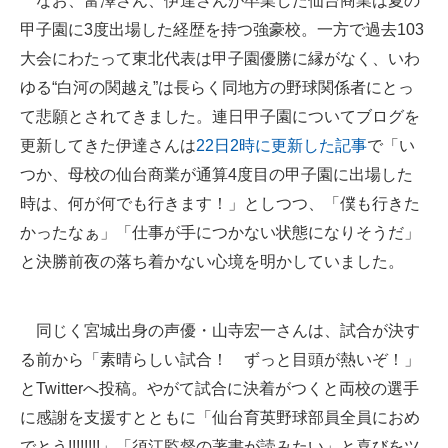
なお、富澤さん、伊達さんが卒業した仙台商業は夏の
甲子園に3度出場した経歴を持つ強豪校。一方で過去103
大会にわたって東北代表は甲子園優勝に縁がなく、いわ
ゆる“白河の関越え”は長らく同地方の野球関係者にとっ
て悲願とされてきました。連日甲子園についてブログを
更新してきた伊達さんは
22日2時に更新した記事
で「い
つか、母校の仙台商業が通算4度目の甲子園に出場した
時は、何が何でも行きます！」としつつ、「僕も行きた
かったなぁ」「仕事が手につかない状態になりそうだ」
と決勝前夜の落ち着かない心境を明かしていました。
同じく宮城出身の声優・山寺宏一さんは、試合が決す
る前から「素晴らしい試合！ ずっと目頭が熱いぞ！」
とTwitterへ投稿。やがて試合に決着がつくと両校の選手
に感謝を支援すとともに「仙台育英野球部員全員におめ
でとう!!!!!!!!」「須江監督の著書が読みたい」と喜びをツ