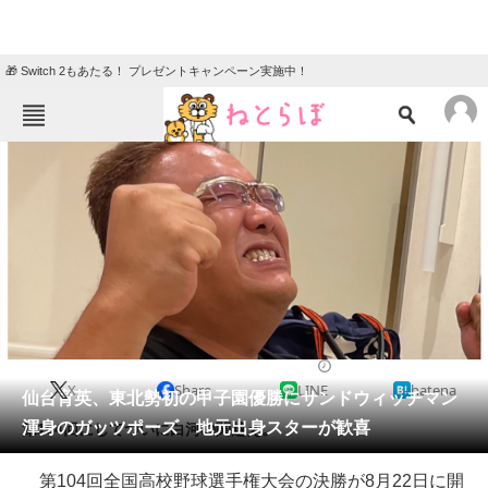
🎁 Switch 2もあたる！ プレゼントキャンペーン実施中！
ねとらぼメニュー
TOP
ニュース
エンタメ
クイズ
グルメ
地域
住まい
教育・育児
動物
リサーチ
2022/08/22 21:30（公開）
X
Share
LINE
hatena
会員記事
仙台育英、東北勢初の甲子園優勝にサンドウィッチマン
渾身のガッツポーズ 地元出身スターが歓喜
第104回にしてついに白河の関越え。
メディア
第104回全国高校野球選手権大会の決勝が8月22日に開
注目記事を集めた総合ページ