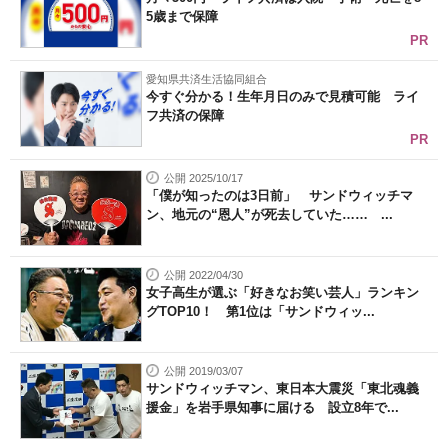
5歳まで保障
PR
愛知県共済生活協同組合
今すぐ分かる！生年月日のみで見積可能 ライ
フ共済の保障
PR
公開 2025/10/17
「僕が知ったのは3日前」 サンドウィッチマ
ン、地元の“恩人”が死去していた…… ...
公開 2022/04/30
女子高生が選ぶ「好きなお笑い芸人」ランキン
グTOP10！ 第1位は「サンドウィッ...
公開 2019/03/07
サンドウィッチマン、東日本大震災「東北魂義
援金」を岩手県知事に届ける 設立8年で...