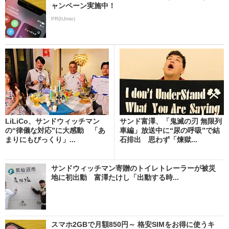
ャンペーン実施中！
PR(IIJmio)
LiLiCo、サンドウィッチマン
サンド富澤、「鬼滅の刃 無限列
の“律儀な対応”に大感動 「あ
車編」放送中に“尿の呼吸”で結
まりにもびっくり」...
石排出 思わず「煉獄...
サンドウィッチマン寄贈のトイレトレーラーが被災
地に初出動 富澤たけし「出動する時...
スマホ2GBで月額850円～ 格安SIMをお得に使うキ