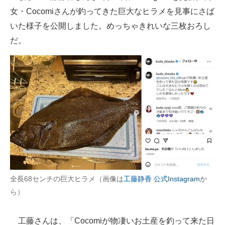
女・Cocomiさんが釣ってきた巨大なヒラメを見事にさば
ITの今と未来を見通す
いた様子を公開しました。めっちゃきれいな三枚おろし
だ。
スマホと通信の最新トレンド
進化するPCとデバイスの未来
好きが集まる 比べて選べる
ビジネスと働き方のヒント
AI活用のいまが分かる
企業ITのトレンドを詳説
経営リーダーのコミュニティ
全長68センチの巨大ヒラメ（画像は
工藤静香 公式Instagram
か
ら）
マーケ×ITの今がよく分かる
ITエンジニア向け専門サイト
工藤さんは、「Cocomiが物凄いお土産を釣って来た日