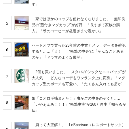
す」
「家ではほかのコップを使わなくなりました」 無印良
5
品の“蓋付きマグカップ”が好評 「良すぎて家族分購
入」「朝のコーヒーが昼過ぎまで温かい」
ハードオフで買った23年前の中古カメラ→データを確認
6
すると……「え！」 “衝撃の中身”に「そんなことある
のか」「ドラマのような展開」
「2個も買いました」 スタバの“シックなエコバッグ”が
7
大人気 「どんなコーデもワンランク上に変身」「マグ
カップ型のポーチも可愛い」「たくさん入れても肩が痛
くならない」
娘「コオロギ捕まえた！」虫かごの中をのぞくと……
8
「いやぁぁあ！！！」“衝撃事実”が160万再生「知らぬが
仏」
「買って大正解！」 LeSportsac（レスポートサック）