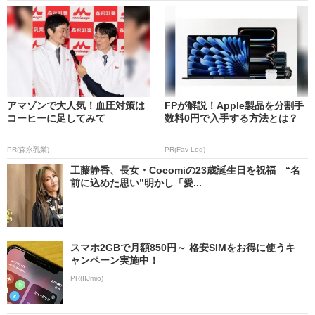
アマゾンで大人気！血圧対策は
FPが解説！Apple製品を分割手
コーヒーに足してみて
数料0円で入手する方法とは？
PR(森永乳業)
PR(Fav-Log)
工藤静香、長女・Cocomiの23歳誕生日を祝福 “名
前に込めた思い”明かし「愛...
スマホ2GBで月額850円～ 格安SIMをお得に使うキ
ャンペーン実施中！
PR(IIJmio)