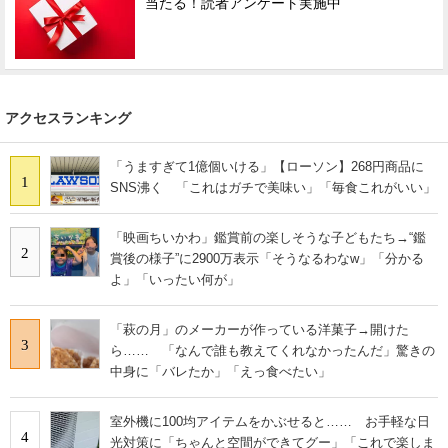
当たる！読者アンケート実施中
アクセスランキング
「うますぎて1億個いける」【ローソン】268円商品に
1
SNS沸く 「これはガチで美味い」「毎食これがいい」
「映画ちいかわ」鑑賞前の楽しそうな子どもたち→“鑑
2
賞後の様子”に2900万表示「そうなるわなw」「分かる
よ」「いったい何が」
「萩の月」のメーカーが作っている洋菓子→開けた
3
ら…… 「なんで誰も教えてくれなかったんだ」驚きの
中身に「バレたか」「えっ食べたい」
室外機に100均アイテムをかぶせると…… お手軽な日
4
光対策に「ちゃんと空間ができてグー」「これで楽しま