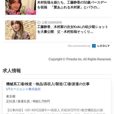
木村拓哉＆娘たち、工藤静香の52歳バースデー
を祝福 「愛あふれる木村家」とバラの...
公開 2026/02/05
工藤静香、木村家の次女Koki,の幼少期ショット
を大量公開 父・木村拓哉そっくり...
Recommended by
Copyright © ITmedia Inc. All Rights Reserved.
求人情報
機械系工場/検査・検品/高収入/製造/工場/派遣の仕事
UTエージェント株式会社
東京都
正社員 / 派遣社員：時給1,700円
【仕事内容】<20~40代活躍中><高収入 月収30万円可>航空機部品の測