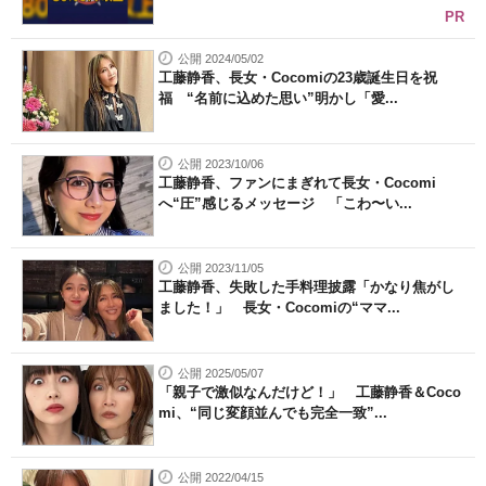
PR
公開 2024/05/02
工藤静香、長女・Cocomiの23歳誕生日を祝
福 “名前に込めた思い”明かし「愛...
公開 2023/10/06
工藤静香、ファンにまぎれて長女・Cocomi
へ“圧”感じるメッセージ 「こわ〜い...
公開 2023/11/05
工藤静香、失敗した手料理披露「かなり焦がし
ました！」 長女・Cocomiの“ママ...
公開 2025/05/07
「親子で激似なんだけど！」 工藤静香＆Coco
mi、“同じ変顔並んでも完全一致”...
公開 2022/04/15