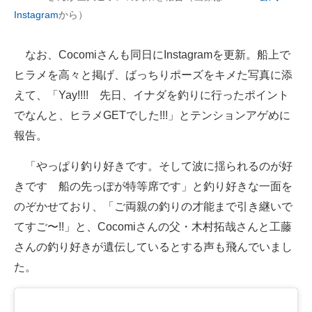
Instagram
から）
なお、Cocomiさんも同日にInstagramを更新。船上で
ヒラメを高々と掲げ、ばっちりポーズをキメた写真に添
えて、「Yay!!!! 先日、イナダを釣りに行ったポイント
でなんと、ヒラメGETでした!!!」とテンションアゲめに
報告。
「やっぱり釣り好きです。そして波に揺られるのが好
きです 船の先っぽが特等席です」と釣り好きな一面を
のぞかせており、「ご両親の釣りの才能まで引き継いで
てすご〜!!」と、Cocomiさんの父・木村拓哉さんと工藤
さんの釣り好きが遺伝しているとする声も飛んでいまし
た。