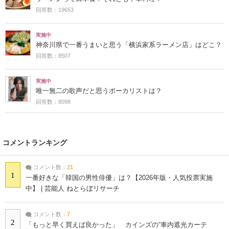
回答数：19653
実施中
神奈川県で一番うまいと思う「横浜家系ラーメン店」はどこ？
回答数：8507
実施中
唯一無二の歌声だと思うボーカリストは？
回答数：8098
コメントランキング
コメント数：
21
1
一番好きな「韓国の男性俳優」は？【2026年版・人気投票実施
中】 | 芸能人 ねとらぼリサーチ
コメント数：
7
2
「もっと早く買えば良かった」 カインズの“車内遮光カーテ