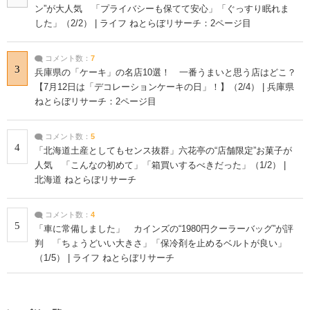
ン”が大人気 「プライバシーも保てて安心」「ぐっすり眠れま
した」（2/2） | ライフ ねとらぼリサーチ：2ページ目
コメント数：
7
3
兵庫県の「ケーキ」の名店10選！ 一番うまいと思う店はどこ？
【7月12日は「デコレーションケーキの日」！】（2/4） | 兵庫県
ねとらぼリサーチ：2ページ目
コメント数：
5
4
「北海道土産としてもセンス抜群」六花亭の“店舗限定”お菓子が
人気 「こんなの初めて」「箱買いするべきだった」（1/2） |
北海道 ねとらぼリサーチ
コメント数：
4
5
「車に常備しました」 カインズの“1980円クーラーバッグ”が評
判 「ちょうどいい大きさ」「保冷剤を止めるベルトが良い」
（1/5） | ライフ ねとらぼリサーチ