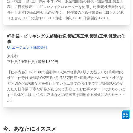
定・検査 日勤×土日休み 年休124日!
航空機部品の目視・測定検査 製造工
程にて目視検査・ノギスやマイクロメーターを使用した 測定検査業務をお
任せします! 製品は軽いものが多く、 軽作業のため作業負荷はほとんどあ
りません! <1日の流れ> 08:10 出社・朝礼 08:10 作業開始 12:10 ...
軽作業・ピッキング/未経験歓迎/製紙系工場/製造/工場/派遣の仕
事
UTエージェント株式会社
東京都
正社員 / 派遣社員：時給1,320円
【仕事内容】<20~30代活躍中><人気の軽作業>駅チカ徒歩10分 印刷物の
検品・仕分け!未経験OK!夜勤×月収28万円可
<印刷機オペレータ・検品な
ど!> DMや請求書などを発行している工場でのお仕事です! 未経験OKのか
んたん軽作業 丁寧な研修があるので安心してお仕事スタートできちゃいま
す <具体的には…> 1公共料金などの請求書を印刷する機械に紙のセット・
ボ...
今、あなたにオススメ