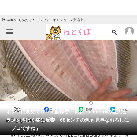
🎁 Switch 2もあたる！ プレゼントキャンペーン実施中！
ねとらぼメニュー
TOP
ニュース
エンタメ
クイズ
グルメ
地域
住まい
教育・育児
動物
リサーチ
2022/08/23 15:35（公開）
X
Share
LINE
hatena
会員記事
ホントに初めて!? 工藤静香、長女・Cocomiの巨大ヒ
ラメをさばく姿に反響 68センチの魚も見事なおろしに
親子ともに釣り好き。
メディア
「プロですね」
歌手の工藤静香さんが8月22日にInstagramを更新。長
注目記事を集めた総合ページ