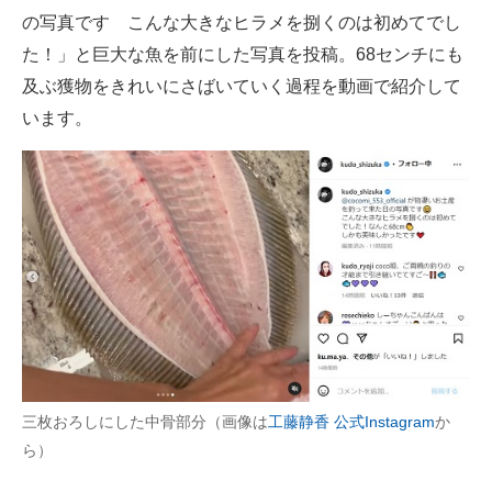
の写真です こんな大きなヒラメを捌くのは初めてでし
企業向けIT製品の総合サイト
た！」と巨大な魚を前にした写真を投稿。68センチにも
IT製品の技術・比較・事例
及ぶ獲物をきれいにさばいていく過程を動画で紹介して
います。
製造業のIT導入・活用を支援
モノづくり技術者専門サイト
エレクトロニクス専門サイト
電子設計の基本と応用
エネルギーの専門メディア
建設×テクノロジーの最前線
ちょっと気になるネットの話題
三枚おろしにした中骨部分（画像は
工藤静香 公式Instagram
か
ら）