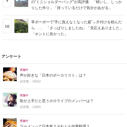
9
の“ミニショルダーバッグ”が高評価 「軽いし、しっか
りした作り」「持っているだけで気分があがる」
草ボーボーで“手に負えなくなった庭”→片付けを頼んだ
10
ら…… 「さっぱりしましたね」「見応えありました」
「ホントに良かった」
アンケート
実施中
声が好きな「日本のボーカリスト」は？
回答数：49502
実施中
歌が上手だと思うホロライブのメンバーは？
回答数：23865
実施中
ラーメンって日本食？それとも中華料理？