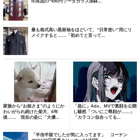
印良品の“490円ソーダガラス深鉢...
最も格式高い黒留袖をほどいて、“日常使い”用にリ
メイクすると……「初めてと言って...
家族から“お姫さま”のようにか
「急に」Ado、MVで素顔を公開
わいがられ続けた柴犬、6年
し騒然「ついにご尊顔が……」
後…… 現在の姿に「大優...
「カラコン似合ってる...
「半信半疑でしたが気に入ってます」 コーナン