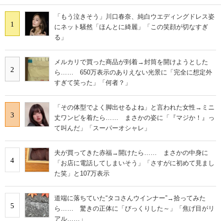
「もう泣きそう」川口春奈、純白ウエディングドレス姿
1
にネット騒然「ほんとに綺麗」「この笑顔が切なすぎ
る」
メルカリで買った商品が到着→封筒を開けようとした
2
ら…… 650万表示のありえない光景に「完全に想定外
すぎて笑った」「何者？」
「その体型でよく脚出せるよね」と言われた女性→ミニ
3
丈ワンピを着たら…… まさかの姿に「『マジか！』っ
て叫んだ」「スーパーオシャレ」
夫が買ってきた赤福→開けたら…… まさかの中身に
4
「お店に電話してしまいそう」「さすがに初めて見まし
た笑」と107万表示
道端に落ちていた“タコさんウインナー”→拾ってみた
5
ら…… 驚きの正体に「びっくりした～」「焦げ目がリ
アル……」