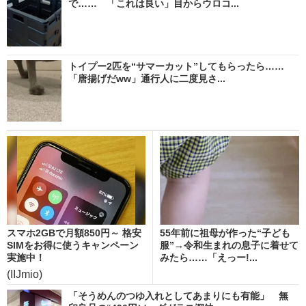
で…… 「これは良い」目からウロコ...
トイプー2匹を“サマーカット”してもらったら……
「唐揚げだww」通行人に二度見さ...
スマホ2GBで月額850円～ 格安
55年前に祖母が作った“子ども
SIMをお得に使うキャンペーン
服”→令和生まれの息子に着せて
実施中！
みたら……「えっー!...
(IIJmio)
「そうめんのつゆ入れとしてあまりにも有能」 無