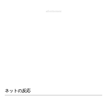
企業向けIT製品の総合サイト
advertisement
IT製品の技術・比較・事例
製造業のIT導入・活用を支援
モノづくり技術者専門サイト
エレクトロニクス専門サイト
電子設計の基本と応用
エネルギーの専門メディア
建設×テクノロジーの最前線
ちょっと気になるネットの話題
ネットの反応