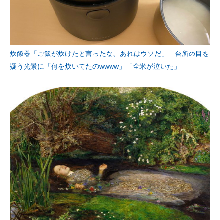
炊飯器「ご飯が炊けたと言ったな、あれはウソだ」 台所の目を
疑う光景に「何を炊いてたのwwww」「全米が泣いた」