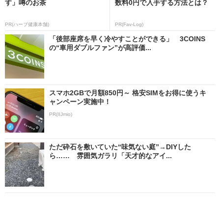
す」噂のお茶
数料0円で入手する方法とは？
PR(ハーブ健康本舗)
PR(Fav-Log)
「後部座席を早く冷やすことができる」 3COINS
の“車用ダブルファン”が高評価...
スマホ2GBで月額850円～ 格安SIMをお得に使うキ
ャンペーン実施中！
PR(IIJmio)
ただ砕石を敷いていた“味気ない庭”→DIYした
ら…… 雰囲気ガラリ「天才的なアイ...