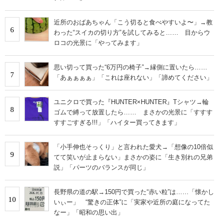
近所のおばあちゃん「こう切ると食べやすいよ〜」→教
6
わった“スイカの切り方”を試してみると…… 目からウ
ロコの光景に「やってみます」
思い切って買った“6万円の椅子”→縁側に置いたら……
7
「あぁぁぁぁ」「これは座れない」「諦めてください」
ユニクロで買った『HUNTER×HUNTER』Tシャツ→輪
8
ゴムで縛って放置したら…… まさかの光景に「すすす
すすごすぎる!!!」「ハイター買ってきます」
「小手伸也そっくり」と言われた愛犬→「想像の10倍似
9
てて笑いが止まらない」まさかの姿に「生き別れの兄弟
説」「パーツのバランスが同じ」
長野県の道の駅→150円で買った“赤い粒”は……「懐かし
10
いぃー」 “驚きの正体”に「実家や近所の庭になってた
なー」「昭和の思い出」