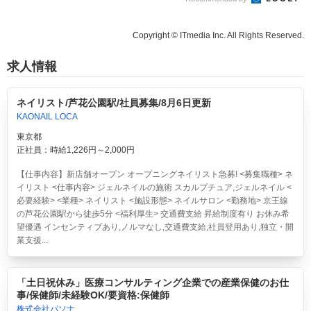
Copyright © ITmedia Inc. All Rights Reserved.
求人情報
ネイリスト/芦花公園駅/社員募集/8月6日更新
KAONAIL LOCA
東京都
正社員：時給1,226円～2,000円
【仕事内容】新店舗オープン オープニングネイリスト急募! <募集職種> ネ
イリスト <仕事内容> ジェルネイルの施術 スカルプチュア,ジェルネイル <
必要経験> <業種> ネイリスト <施設形態> ネイルサロン <勤務地> 京王線
の芦花公園駅から徒歩5分 <福利厚生> 交通費支給 昇給制度有り お休み希
望優遇 インセンティブあり,ノルマなし,交通費支給,社員登用あり,独立・開
業支援...
「土日祝休み」医療コンサルティング企業での産業保健のお仕
事/保健師/未経験OK/要資格:保健師
株式会社パソナ