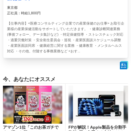
東京都
正社員：時給1,800円
【仕事内容】<医療コンサルティング企業での産業保健のお仕事> お取引企
業様の産業保健活動をサポートしていただきます。 ・健康診断関連業務
(事後フォロー、データ集計など) ・特定保健指導 ・ストレスチェック対応
・過重労働対策 ・安全衛生委員会・巡視 ・産業医面談スケジュール調整
・産業医面談同席 ・健康経営に関する業務 ・健康教育 ・メンタルヘルス
対応 ・その他、付随する事務業務など <おす...
今、あなたにオススメ
アマゾン1位「このお茶ガチで
FPが解説！Apple製品を分割手