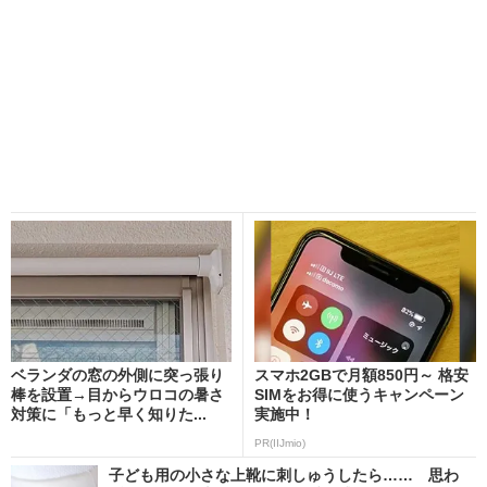
ベランダの窓の外側に突っ張り
スマホ2GBで月額850円～ 格安
棒を設置→目からウロコの暑さ
SIMをお得に使うキャンペーン
対策に「もっと早く知りた...
実施中！
PR(IIJmio)
子ども用の小さな上靴に刺しゅうしたら…… 思わ