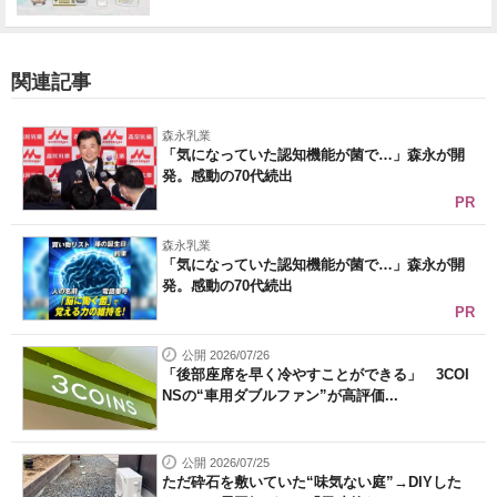
関連記事
森永乳業
「気になっていた認知機能が菌で…」森永が開
発。感動の70代続出
PR
森永乳業
「気になっていた認知機能が菌で…」森永が開
発。感動の70代続出
PR
公開 2026/07/26
「後部座席を早く冷やすことができる」 3COI
NSの“車用ダブルファン”が高評価...
公開 2026/07/25
ただ砕石を敷いていた“味気ない庭”→DIYした