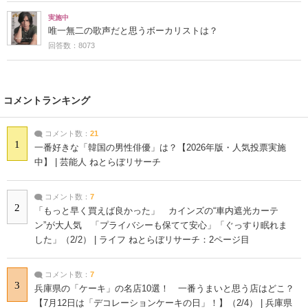
実施中
唯一無二の歌声だと思うボーカリストは？
回答数：8073
コメントランキング
コメント数：
21
1
一番好きな「韓国の男性俳優」は？【2026年版・人気投票実施
中】 | 芸能人 ねとらぼリサーチ
コメント数：
7
2
「もっと早く買えば良かった」 カインズの“車内遮光カーテ
ン”が大人気 「プライバシーも保てて安心」「ぐっすり眠れま
した」（2/2） | ライフ ねとらぼリサーチ：2ページ目
コメント数：
7
3
兵庫県の「ケーキ」の名店10選！ 一番うまいと思う店はどこ？
【7月12日は「デコレーションケーキの日」！】（2/4） | 兵庫県