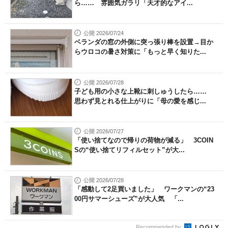
ら…… 雰囲気ガラリ「天才的なアイ...
公開 2026/07/24
ベランダの窓の外側に突っ張り棒を設置→目か
らウロコの暑さ対策に「もっと早く知りた...
公開 2026/07/28
子ども用の小さな上靴に刺しゅうしたら……
思わず見とれる仕上がりに「母の愛を感じ...
公開 2026/07/27
「使い捨てなので帰りの荷物が減る」 3COIN
Sの“使い捨てリフィルセット”が大...
公開 2026/07/28
「感動して2足買いました」 ワークマンの“23
00円サマーシューズ”が大人気 「...
Recommended by