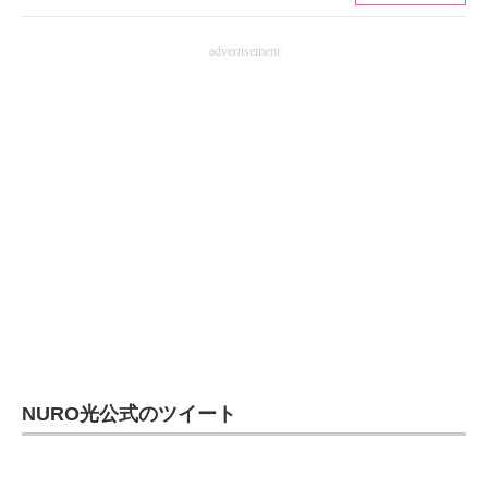
ITの今と未来を見通す
advertisement
スマホと通信の最新トレンド
進化するPCとデバイスの未来
好きが集まる 比べて選べる
ビジネスと働き方のヒント
AI活用のいまが分かる
企業ITのトレンドを詳説
経営リーダーのコミュニティ
NURO光公式のツイート
マーケ×ITの今がよく分かる
ITエンジニア向け専門サイト