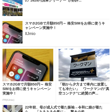
の“1628円洗車クリーナー”が好評...
スマホ2GBで月額850円～ 格安SIMをお得に使うキ
ャンペーン実施中！
IIJmio
スマホ2GBで月額850円～ 格安
「朝から夕方まで車内に放置し
SIMをお得に使うキャンペーン
ても冷たい」 ワークマンの“真
実施中！
空コンテナ”に絶賛の声...
PR(IIJmio)
22年前、母が成人式で着た振袖→令和に娘が着た
ら……「みるみる今風に」 驚きの姿...