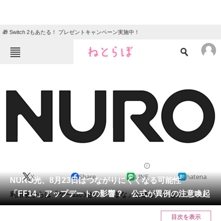
🎁 Switch 2もあたる！ プレゼントキャンペーン実施中！
ねとらぼメニュー
TOP
ニュース
エンタメ
クイズ
グルメ
地域
住まい
教育・育児
動物
リサーチ
2022/08/23 15:42（公開）
X
Share
LINE
hatena
会員記事
NURO光、8月23日はつながりにくくなる可能性
「FF14」アップデートの影響？ 公式が異例の注意喚起
利用者からは「ゲームのせいにするな」と厳しい声も。
メディア
目次を表示
注目記事を集めた総合ページ