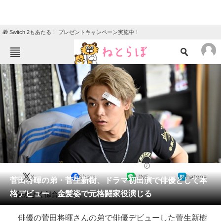
🎁 Switch 2もあたる！ プレゼントキャンペーン実施中！
ねとらぼメニュー
TOP
ニュース
エンタメ
クイズ
グルメ
地域
住まい
教育・育児
動物
リサーチ
ドラマ
2022/09/01 16:50（公開）
X
Share
LINE
hatena
会員記事
菅田将暉の弟・菅生新樹、ドラマ初出演で俳優として本
格デビュー 金髪姿で元格闘家役演じる
金髪がよく似合ってる。
メディア
俳優の菅田将暉さんの弟で俳優デビューした菅生新樹
注目記事を集めた総合ページ