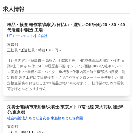
求人情報
検品・検査 軽作業/高収入/日払い・週払いOK/日勤/20・30・40
代活躍中/製造 工場
UTエージェント株式会社
東京都
正社員 / 派遣社員：時給1,700円～
【仕事内容】<昭島市><高収入 月収30万円可>航空機部品の測定・検査 日
勤×土日休み 年休124日!<履歴書不要 オンライン面接OK><入社キャンペー
ン実施中!> <業種> 車・バイク・重機系 <仕事内容> 航空機部品の目視・測
定検査 製造工程にて目視検査・ノギスやマイクロメーターを使用した 測
定検査業務をお任せします! 製品は軽いものが多く、 軽作業のため作業負
荷はほとんどありません...
栄養士/船橋市東船橋/栄養士/東京メトロ南北線 東大前駅 徒歩5
分/東京都
社会福祉法人ちとせ交友会 東船橋ちとせ保育園
東京都
正社員：時給1,180円～