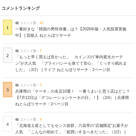
コメントランキング
コメント数：
21
1
一番好きな「韓国の男性俳優」は？【2026年版・人気投票実施
中】 | 芸能人 ねとらぼリサーチ
コメント数：
7
2
「もっと早く買えば良かった」 カインズの“車内遮光カーテ
ン”が大人気 「プライバシーも保てて安心」「ぐっすり眠れま
した」（2/2） | ライフ ねとらぼリサーチ：2ページ目
コメント数：
7
3
兵庫県の「ケーキ」の名店10選！ 一番うまいと思う店はどこ？
【7月12日は「デコレーションケーキの日」！】（2/4） | 兵庫県
ねとらぼリサーチ：2ページ目
コメント数：
5
4
「北海道土産としてもセンス抜群」六花亭の“店舗限定”お菓子が
人気 「こんなの初めて」「箱買いするべきだった」（1/2） |