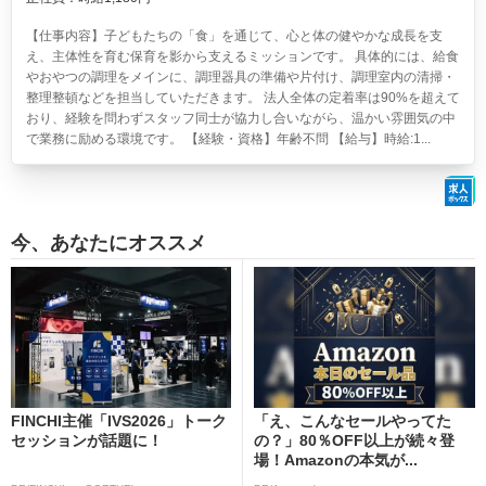
【仕事内容】子どもたちの「食」を通じて、心と体の健やかな成長を支
え、主体性を育む保育を影から支えるミッションです。 具体的には、給食
やおやつの調理をメインに、調理器具の準備や片付け、調理室内の清掃・
整理整頓などを担当していただきます。 法人全体の定着率は90%を超えて
おり、経験を問わずスタッフ同士が協力し合いながら、温かい雰囲気の中
で業務に励める環境です。 【経験・資格】年齢不問 【給与】時給:1...
今、あなたにオススメ
FINCHI主催「IVS2026」トーク
「え、こんなセールやってた
セッションが話題に！
の？」80％OFF以上が続々登
場！Amazonの本気が...