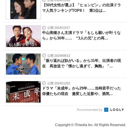
公開 2024/11/28
【50代女性が選ぶ】「ヒョンビン」の出演ドラ
マ人気ランキングTOP8！ 第1位は...
公開 2024/12/17
中山美穂さん主演ドラマ「もしも願いが叶うな
ら」から30年…… “3人の兄”との再...
公開 2024/09/13
「振り返れば奴がいる」から31年、出演者の現
在 再放送で「懐かし過ぎて、胸熱」「...
公開 2024/11/02
ドラマ「未成年」から29年……当時若手だった
俳優たちの現在 激変した近影や、酒気...
Recommended by
Copyright © ITmedia Inc. All Rights Reserved.