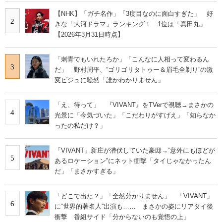
【NHK】「ガチ名作」「3度目なのに面白すぎた」 好
2
きな「大河ドラマ」ランキング！ 1位は「真田丸」
【2026年3月31日時点】
「刺青でもいれたろか」「こんなに人相って変わるん
3
だ」 野村周平、“ゴリゴリタトゥー＆眉毛全剃り”の激
変ビジュに騒然「誰かわかりません」
「え、待って」 『VIVANT』をTVerで視聴→まさかの
4
光景に「今気づいた」「こだわりがすげえ」「知らなか
ったの私だけ？」
「VIVANT」新庄が潜伏していた豪邸→“意外にもほどが
5
あるロケーション”にネット衝撃「タイじゃなかったん
だ」「まさかすぎる」
「どこで出た？」「全然分かりません」 「VIVANT」
6
に“世界的著名人”出演も…… まさかの姿にリアタイ後
衝撃 番組サイド「分からないのも覚悟の上」