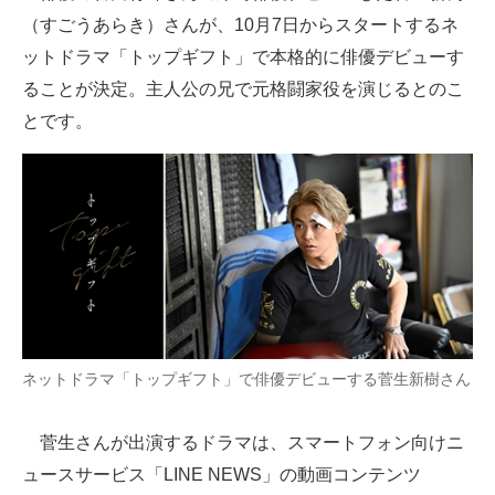
（すごうあらき）さんが、10月7日からスタートするネ
ITの今と未来を見通す
ットドラマ「トップギフト」で本格的に俳優デビューす
ることが決定。主人公の兄で元格闘家役を演じるとのこ
スマホと通信の最新トレンド
とです。
進化するPCとデバイスの未来
好きが集まる 比べて選べる
ビジネスと働き方のヒント
AI活用のいまが分かる
企業ITのトレンドを詳説
ネットドラマ「トップギフト」で俳優デビューする菅生新樹さん
経営リーダーのコミュニティ
マーケ×ITの今がよく分かる
菅生さんが出演するドラマは、スマートフォン向けニ
ュースサービス「LINE NEWS」の動画コンテンツ
ITエンジニア向け専門サイト