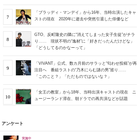
「ブラッディ・マンデイ」から16年、当時出演したキャ
7
ストの現在 2020年に逝去や突然引退した俳優など
GTO、反町隆史の隣に“消えてしまった女子生徒”がチラ
8
り…… 現状不明の“逸材”に「好きだったんだけどな」
「どうしてるのかなーって」
「VIVANT」公式、数カ月前のサラッと“匂わせ投稿”が再
9
注目へ 番組ラストの“乃木にらむ謎の男”巡り……
「このこと？」「ただものではないな？」
「女王の教室」から18年、当時出演キャストの現在 ニ
10
ュージーランド滞在、朝ドラでの再共演などが話題
アンケート
実施中