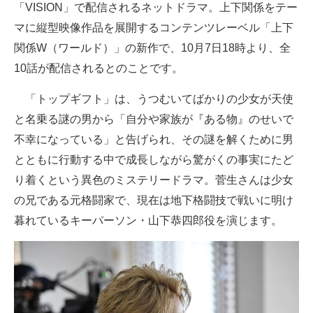
「VISION」で配信されるネットドラマ。上下関係をテー
企業向けIT製品の総合サイト
マに縦型映像作品を展開するコンテンツレーベル「上下
IT製品の技術・比較・事例
関係W（ワールド）」の新作で、10月7日18時より、全
10話が配信されるとのことです。
製造業のIT導入・活用を支援
「トップギフト」は、うつむいてばかりの少女が天使
モノづくり技術者専門サイト
と名乗る謎の男から「自分や家族が『ある物』のせいで
エレクトロニクス専門サイト
不幸になっている」と告げられ、その謎を解くために男
とともに行動する中で成長しながら驚がくの事実にたど
電子設計の基本と応用
り着くという異色のミステリードラマ。菅生さんは少女
エネルギーの専門メディア
の兄である元格闘家で、現在は地下格闘技で戦いに明け
暮れているキーパーソン・山下恭四郎役を演じます。
建設×テクノロジーの最前線
ちょっと気になるネットの話題