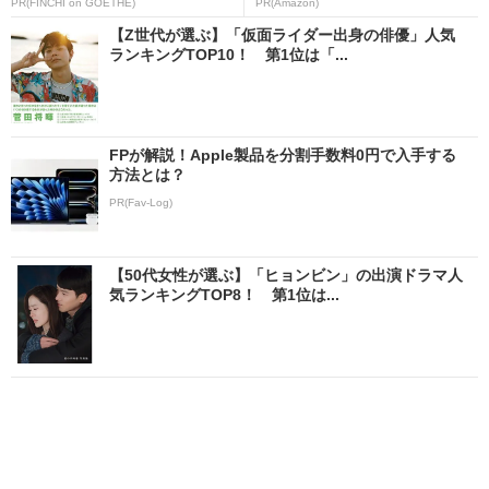
PR(FINCHI on GOETHE)
PR(Amazon)
【Z世代が選ぶ】「仮面ライダー出身の俳優」人気
ランキングTOP10！ 第1位は「...
FPが解説！Apple製品を分割手数料0円で入手する
方法とは？
PR(Fav-Log)
【50代女性が選ぶ】「ヒョンビン」の出演ドラマ人
気ランキングTOP8！ 第1位は...