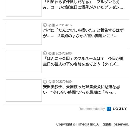
「相変わらず仲良しだなぁ」 ブルゾンちえ
み、コージの誕生日に洒落がきいたプレゼン...
公開 2023/04/15
パパに「だんごむしを描いた」と報告するはず
が…… 2歳娘のまさかの言い間違いに「...
公開 2024/02/06
「はんにゃ金田」のフルネームは？ 今日が誕
生日の芸人の下の名前を当てよう【クイズ...
公開 2023/06/09
安田美沙子、天国渡った16歳愛犬に悲痛な思
い “少し辛い時間”だった最期に「もっ...
Recommended by
Copyright © ITmedia Inc. All Rights Reserved.