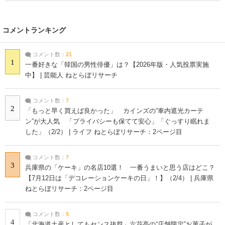
コメントランキング
コメント数：
21
1
一番好きな「韓国の男性俳優」は？【2026年版・人気投票実施
中】 | 芸能人 ねとらぼリサーチ
コメント数：
7
2
「もっと早く買えば良かった」 カインズの“車内遮光カーテ
ン”が大人気 「プライバシーも保てて安心」「ぐっすり眠れま
した」（2/2） | ライフ ねとらぼリサーチ：2ページ目
コメント数：
7
3
兵庫県の「ケーキ」の名店10選！ 一番うまいと思う店はどこ？
【7月12日は「デコレーションケーキの日」！】（2/4） | 兵庫県
ねとらぼリサーチ：2ページ目
コメント数：
5
4
「北海道土産としてもセンス抜群」六花亭の“店舗限定”お菓子が