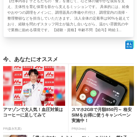
【仕事内容】子どもたちの「食」を通じて、心と体の健やかな成長を支
え、主体性を育む保育を影から支えるミッションです。 具体的には、給食
やおやつの調理をメインに、調理器具の準備や片付け、調理室内の清掃・
整理整頓などを担当していただきます。 法人全体の定着率は90%を超えて
おり、経験を問わずスタッフ同士が協力し合いながら、温かい雰囲気の中
で業務に励める環境です。 【経験・資格】年齢不問 【給与】時給:1...
今、あなたにオススメ
アマゾンで大人気！血圧対策は
スマホ2GBで月額850円～ 格安
コーヒーに足してみて
SIMをお得に使うキャンペーン
実施中！
PR(森永乳業)
PR(IIJmio)