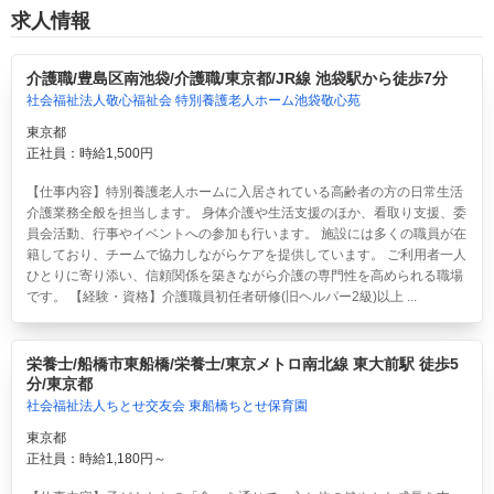
求人情報
介護職/豊島区南池袋/介護職/東京都/JR線 池袋駅から徒歩7分
社会福祉法人敬心福祉会 特別養護老人ホーム池袋敬心苑
東京都
正社員：時給1,500円
【仕事内容】特別養護老人ホームに入居されている高齢者の方の日常生活
介護業務全般を担当します。 身体介護や生活支援のほか、看取り支援、委
員会活動、行事やイベントへの参加も行います。 施設には多くの職員が在
籍しており、チームで協力しながらケアを提供しています。 ご利用者一人
ひとりに寄り添い、信頼関係を築きながら介護の専門性を高められる職場
です。 【経験・資格】介護職員初任者研修(旧ヘルパー2級)以上 ...
栄養士/船橋市東船橋/栄養士/東京メトロ南北線 東大前駅 徒歩5
分/東京都
社会福祉法人ちとせ交友会 東船橋ちとせ保育園
東京都
正社員：時給1,180円～