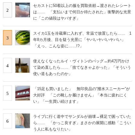
セカストに50着以上の服を買取依頼→渡されたレシート
2
は…… 「支払いまで何日か待たされた」衝撃的な光景
に「この値段はヤバすぎ」
スイカ1玉を冷蔵庫に入れず、常温で放置したら…… 1
3
年8カ月後、目を疑う光景に「ヤバいヤバいヤバい」
「えっ、こんな姿に……!?」
使えなくなったルイ・ヴィトンのバッグ→約4万円かけ
4
て染め直したら……「捨てなきゃよかった」「そういう
使い道もあったのか」
「15足も買いました」 無印良品の“撥水スニーカー”が
5
大好評 「この靴しか履けません」「本当に疲れにく
い」「一生買い続けます」
ライブに行く道中でサンダルが崩壊→裸足で困っていた
6
ら…… 「かっこ良すぎ」まさかの展開に感動「こうい
う人に私もなりたい」