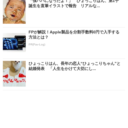
「僕パパになったよ！」 ひょっこりはん、第1子
誕生を直筆イラストで報告 リアルな...
FPが解説！Apple製品を分割手数料0円で入手する
方法とは？
PR(Fav-Log)
ひょっこりはん、長年の恋人“ひょっこりちゃん”と
結婚発表 「人生をかけて大切にし...