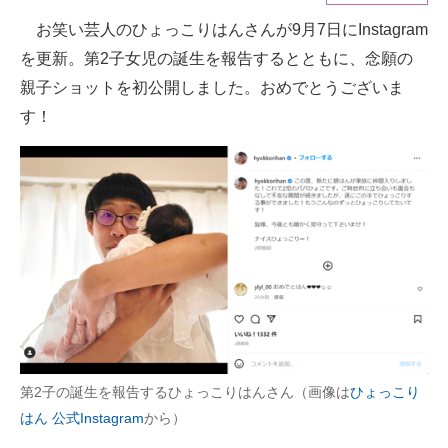
お笑い芸人のひょっこりはんさんが9月7日にInstagram
ITの今と未来を見通す
を更新。第2子女児の誕生を報告するとともに、念願の
スマホと通信の最新トレンド
親子ショットを初公開しました。おめでとうございま
す！
進化するPCとデバイスの未来
好きが集まる 比べて選べる
ビジネスと働き方のヒント
AI活用のいまが分かる
企業ITのトレンドを詳説
経営リーダーのコミュニティ
マーケ×ITの今がよく分かる
第2子の誕生を報告するひょっこりはんさん（画像は
ひょっこり
はん 公式Instagram
から）
ITエンジニア向け専門サイト