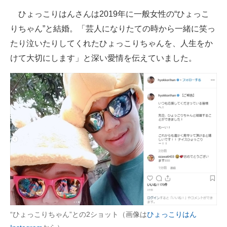
企業向けIT製品の総合サイト
ひょっこりはんさんは2019年に一般女性の“ひょっこ
りちゃん”と結婚。「芸人になりたての時から一緒に笑っ
IT製品の技術・比較・事例
たり泣いたりしてくれたひょっこりちゃんを、人生をか
製造業のIT導入・活用を支援
けて大切にします」と深い愛情を伝えていました。
モノづくり技術者専門サイト
エレクトロニクス専門サイト
電子設計の基本と応用
エネルギーの専門メディア
建設×テクノロジーの最前線
ちょっと気になるネットの話題
“ひょっこりちゃん”との2ショット（画像は
ひょっこりはん