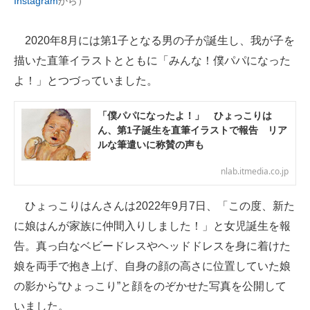
Instagram
から）
2020年8月には第1子となる男の子が誕生し、我が子を
描いた直筆イラストとともに「みんな！僕パパになった
よ！」とつづっていました。
「僕パパになったよ！」 ひょっこりは
ん、第1子誕生を直筆イラストで報告 リア
ルな筆遣いに称賛の声も
nlab.itmedia.co.jp
ひょっこりはんさんは2022年9月7日、「この度、新た
に娘はんが家族に仲間入りしました！」と女児誕生を報
告。真っ白なベビードレスやヘッドドレスを身に着けた
娘を両手で抱き上げ、自身の顔の高さに位置していた娘
の影から“ひょっこり”と顔をのぞかせた写真を公開して
いました。