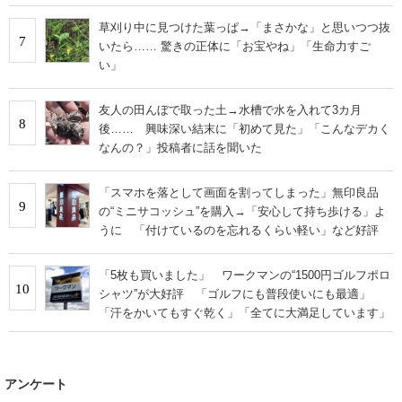
草刈り中に見つけた葉っぱ→「まさかな」と思いつつ抜
7
いたら…… 驚きの正体に「お宝やね」「生命力すご
い」
友人の田んぼで取った土→水槽で水を入れて3カ月
8
後…… 興味深い結末に「初めて見た」「こんなデカく
なんの？」投稿者に話を聞いた
「スマホを落として画面を割ってしまった」無印良品
9
の“ミニサコッシュ”を購入→「安心して持ち歩ける」よ
うに 「付けているのを忘れるくらい軽い」など好評
「5枚も買いました」 ワークマンの“1500円ゴルフポロ
10
シャツ”が大好評 「ゴルフにも普段使いにも最適」
「汗をかいてもすぐ乾く」「全てに大満足しています」
アンケート