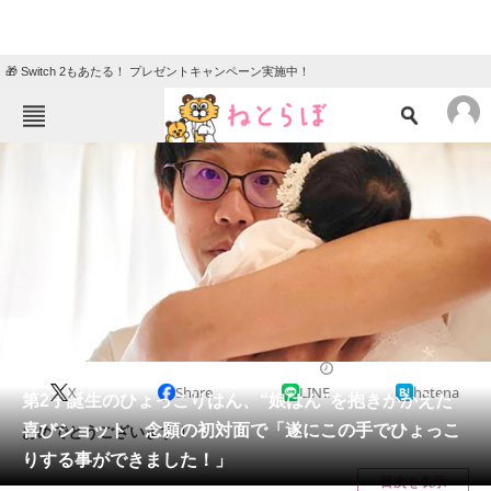
🎁 Switch 2もあたる！ プレゼントキャンペーン実施中！
ねとらぼメニュー
TOP
ニュース
エンタメ
クイズ
グルメ
地域
住まい
教育・育児
動物
リサーチ
2022/09/07 18:40（公開）
X
Share
LINE
hatena
会員記事
第2子誕生のひょっこりはん、“娘はん”を抱きかかえた
喜びショット 念願の初対面で「遂にこの手でひょっこ
おめでとうございます！
メディア
りする事ができました！」
目次を表示
注目記事を集めた総合ページ