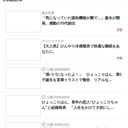
森永乳業
「気になっていた認知機能が菌で…」森永が開
発。感動の70代続出
PR
アイリスプラザ
【大人気】ひんやり冷感寝具で快適な睡眠をあ
なたに。
PR
公開 2020/08/03
「僕パパになったよ！」 ひょっこりはん、第1
子誕生を直筆イラストで報告 リアルな...
公開 2019/10/04
ひょっこりはん、長年の恋人“ひょっこりちゃ
ん”と結婚発表 「人生をかけて大切にし...
公開 2018/12/21