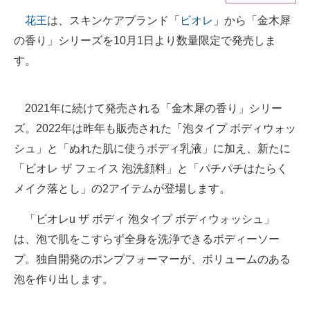
花王
は、スキンケアブランド「
ビオレ
」から「金木犀
ITの今と未来を見通す
の香り」シリーズを10月1日より数量限定で発売しま
スマホと通信の最新トレンド
す。
進化するPCとデバイスの未来
2021年に続けて発売される「金木犀の香り」シリー
好きが集まる 比べて選べる
ズ。2022年は昨年も販売された「泡タイプ ボディウォッ
シュ」と「ぬれた肌に使うボディ乳液」に加え、新たに
ビジネスと働き方のヒント
「ビオレ ザ フェイス 泡洗顔料」と「パチパチはたらく
AI活用のいまが分かる
メイク落とし」の2アイテムが登場します。
企業ITのトレンドを詳説
「ビオレu ザ ボディ 泡タイプ ボディウォッシュ」
経営リーダーのコミュニティ
は、泡で肌をこすらず全身を洗浄できるボディーソー
プ。独自開発のポンプフォーマーが、ボリュームのある
マーケ×ITの今がよく分かる
泡を作り出します。
ITエンジニア向け専門サイト