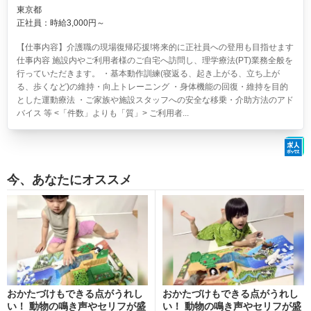
東京都
正社員：時給3,000円～
【仕事内容】介護職の現場復帰応援!将来的に正社員への登用も目指せます
仕事内容 施設内やご利用者様のご自宅へ訪問し、理学療法(PT)業務全般を
行っていただきます。 ・基本動作訓練(寝返る、起き上がる、立ち上が
る、歩くなど)の維持・向上トレーニング ・身体機能の回復・維持を目的
とした運動療法 ・ご家族や施設スタッフへの安全な移乗・介助方法のアド
バイス 等 <「件数」よりも「質」> ご利用者...
今、あなたにオススメ
おかたづけもできる点がうれし
おかたづけもできる点がうれし
い！ 動物の鳴き声やセリフが盛
い！ 動物の鳴き声やセリフが盛