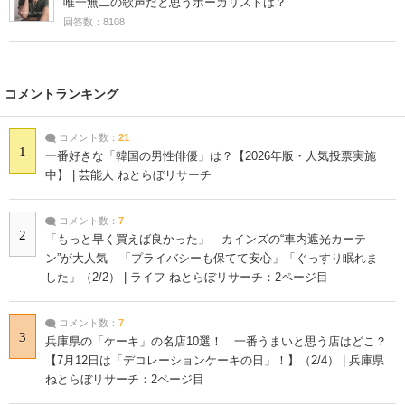
唯一無二の歌声だと思うボーカリストは？
回答数：8108
コメントランキング
コメント数：
21
1
一番好きな「韓国の男性俳優」は？【2026年版・人気投票実施
中】 | 芸能人 ねとらぼリサーチ
コメント数：
7
2
「もっと早く買えば良かった」 カインズの“車内遮光カーテ
ン”が大人気 「プライバシーも保てて安心」「ぐっすり眠れま
した」（2/2） | ライフ ねとらぼリサーチ：2ページ目
コメント数：
7
3
兵庫県の「ケーキ」の名店10選！ 一番うまいと思う店はどこ？
【7月12日は「デコレーションケーキの日」！】（2/4） | 兵庫県
ねとらぼリサーチ：2ページ目