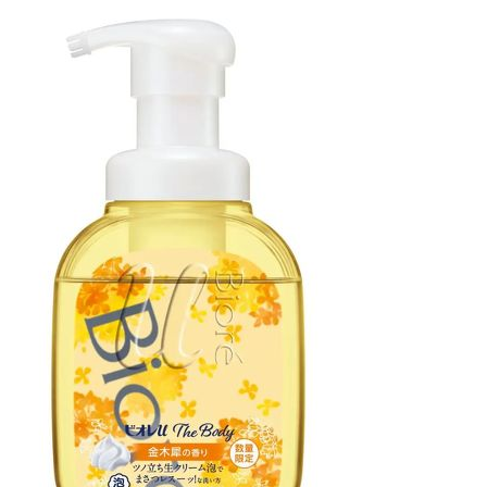
企業向けIT製品の総合サイト
IT製品の技術・比較・事例
製造業のIT導入・活用を支援
モノづくり技術者専門サイト
エレクトロニクス専門サイト
電子設計の基本と応用
エネルギーの専門メディア
建設×テクノロジーの最前線
ちょっと気になるネットの話題