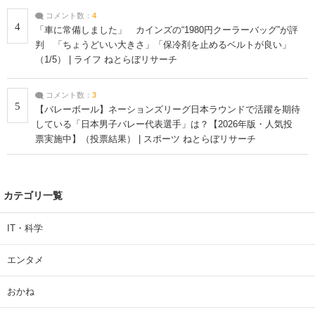
コメント数：
4
4
「車に常備しました」 カインズの“1980円クーラーバッグ”が評
判 「ちょうどいい大きさ」「保冷剤を止めるベルトが良い」
（1/5） | ライフ ねとらぼリサーチ
コメント数：
3
5
【バレーボール】ネーションズリーグ日本ラウンドで活躍を期待
している「日本男子バレー代表選手」は？【2026年版・人気投
票実施中】（投票結果） | スポーツ ねとらぼリサーチ
カテゴリ一覧
IT・科学
エンタメ
おかね