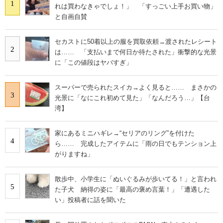
1
れは買わなきゃでしょ！」 「すっごい上手お買い物」
と自画自賛
セカストに50着以上の服を買取依頼→渡されたレシート
2
は…… 「支払いまで何日か待たされた」衝撃的な光景
に「この値段はヤバすぎ」
スーパーで売られたスイカ→よく見ると…… まさかの
3
光景に「なにこれ初めて見た」「なんだろう…」【台
湾】
家にあるミニハギレ→“セリアのリング”を付けた
4
ら…… 完成したアイテムに「雨の日でもテンション上
がりますね」
散歩中、小学生に「ぬいぐるみが歩いてる！」と言われ
5
た子犬 納得の姿に「最高の褒め言葉！」「遭遇した
い」投稿者に話を聞いた