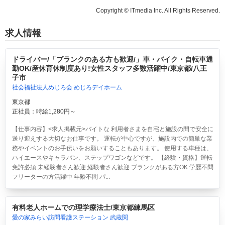
Copyright © ITmedia Inc. All Rights Reserved.
求人情報
ドライバー/「ブランクのある方も歓迎/」車・バイク・自転車通
勤OK/産休育休制度あり!女性スタッフ多数活躍中/東京都/八王
子市
社会福祉法人めじろ会 めじろデイホーム
東京都
正社員：時給1,280円～
【仕事内容】<求人掲載元>バイトな 利用者さまを自宅と施設の間で安全に
送り迎えする大切なお仕事です。 運転が中心ですが、施設内での簡単な業
務やイベントのお手伝いをお願いすることもあります。 使用する車種は、
ハイエースやキャラバン、ステップワゴンなどです。 【経験・資格】運転
免許必須 未経験者さん歓迎 経験者さん歓迎 ブランクがある方OK 学歴不問
フリーターの方活躍中 年齢不問 パ...
有料老人ホームでの理学療法士/東京都練馬区
愛の家みらい訪問看護ステーション 武蔵関