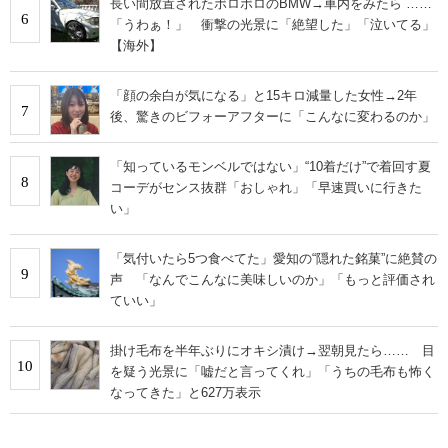
長い間放置されたボロボロのBMW→車内をみたら ……
6
「うわぁ！」 衝撃の光景に「絶望した」「泣いてる」
【海外】
「顔の余白が気になる」と15キロ減量した女性→2年
7
後、驚きのビフォーアフターに「こんなに変わるのか」
「知っているモンベルではない」“10着だけ”で着回す夏
8
コーデがセンス抜群「おしゃれ」「早速買いに行きた
い」
「気付いたら5つ食べてた」愛知の“隠れた銘菓”に絶賛の
9
声 「なんでこんなに美味しいのか」「もっと評価され
ていい」
掛け毛布を半年ぶりにオキシ漬け→翌朝見たら…… 目
10
を疑う光景に「嘘だと言ってくれ」「うちの毛布も怖く
なってきた」と627万表示