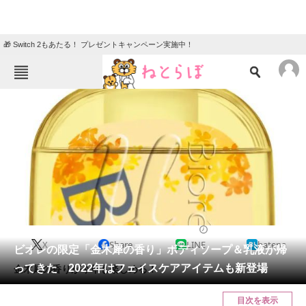
🎁 Switch 2もあたる！ プレゼントキャンペーン実施中！
ねとらぼメニュー
TOP
ニュース
エンタメ
クイズ
グルメ
地域
住まい
教育・育児
動物
リサーチ
2022/09/22 12:30（公開）
X
Share
LINE
hatena
会員記事
ビオレの限定「金木犀の香り」ボディソープ＆乳液が帰
ってきた 2022年はフェイスケアアイテムも新登場
金木犀の香りが今年も楽しめる！
メディア
目次を表示
注目記事を集めた総合ページ