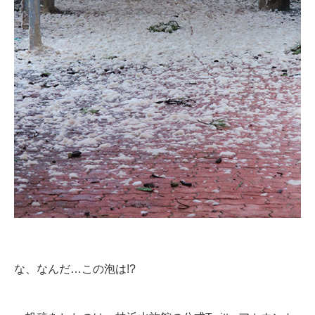
企業向けIT製品の総合サイト
IT製品の技術・比較・事例
製造業のIT導入・活用を支援
モノづくり技術者専門サイト
エレクトロニクス専門サイト
電子設計の基本と応用
エネルギーの専門メディア
建設×テクノロジーの最前線
ちょっと気になるネットの話題
な、なんだ…この泡は!?