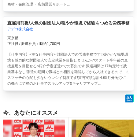
商材・在庫管理 ・店舗運営サポート...
直雇用前提/人気の財団法人/穏やか環境で経験をつめる労務事務
アデコ株式会社
東京都
正社員 / 派遣社員：時給1,700円
【仕事内容】<主な仕事内容> 財団法人での労務事務です! 穏やかな職場環
境も魅力的な財団法人で安定就業を目指しませんか?/スタート半年後の直
接雇用を目指せる<紹介予定派遣>での募集です 派遣期間は17時定時で残
業基本なし!派遣の期間で職場との相性を確認してから入社できるので、ミ
スマッチの心配も少ないウレシイ制度です!賞与実績は計4.65月分!ぜひこ
の機会に労務のお仕事でスキルアップ&キャリアアップ...
今、あなたにオススメ