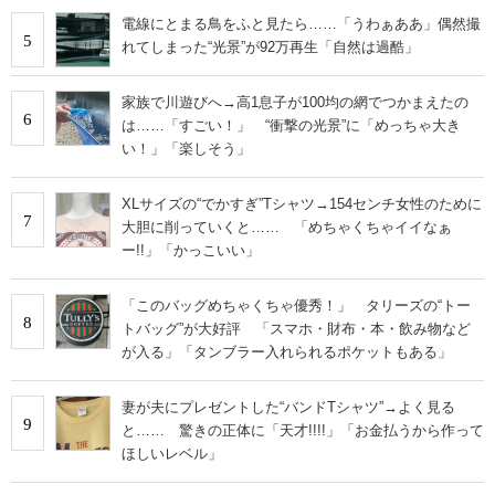
電線にとまる鳥をふと見たら……「うわぁああ」偶然撮
5
れてしまった“光景”が92万再生「自然は過酷」
家族で川遊びへ→高1息子が100均の網でつかまえたの
6
は……「すごい！」 “衝撃の光景”に「めっちゃ大き
い！」「楽しそう」
XLサイズの“でかすぎ”Tシャツ→154センチ女性のために
7
大胆に削っていくと…… 「めちゃくちゃイイなぁ
ー!!」「かっこいい」
「このバッグめちゃくちゃ優秀！」 タリーズの“トー
8
トバッグ”が大好評 「スマホ・財布・本・飲み物など
が入る」「タンブラー入れられるポケットもある」
妻が夫にプレゼントした“バンドTシャツ”→よく見る
9
と…… 驚きの正体に「天才!!!!」「お金払うから作って
ほしいレベル」