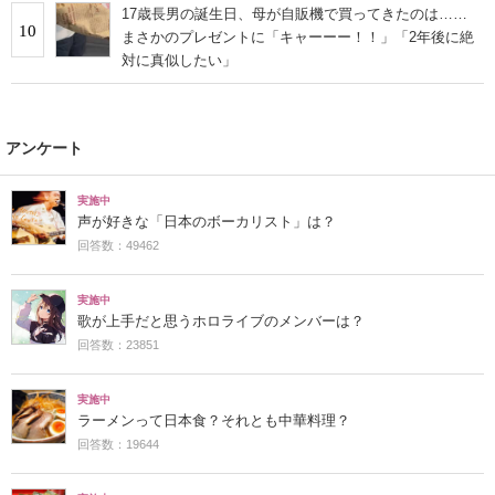
17歳長男の誕生日、母が自販機で買ってきたのは……
10
まさかのプレゼントに「キャーーー！！」「2年後に絶
対に真似したい」
アンケート
実施中
声が好きな「日本のボーカリスト」は？
回答数：49462
実施中
歌が上手だと思うホロライブのメンバーは？
回答数：23851
実施中
ラーメンって日本食？それとも中華料理？
回答数：19644