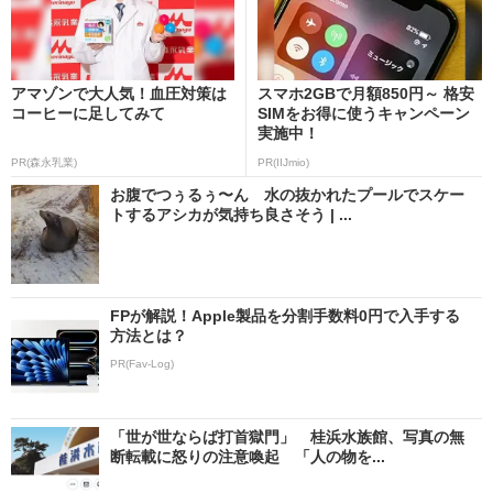
アマゾンで大人気！血圧対策は
スマホ2GBで月額850円～ 格安
コーヒーに足してみて
SIMをお得に使うキャンペーン
実施中！
PR(森永乳業)
PR(IIJmio)
お腹でつぅるぅ〜ん 水の抜かれたプールでスケー
トするアシカが気持ち良さそう | ...
FPが解説！Apple製品を分割手数料0円で入手する
方法とは？
PR(Fav-Log)
「世が世ならば打首獄門」 桂浜水族館、写真の無
断転載に怒りの注意喚起 「人の物を...