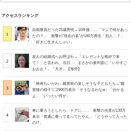
アクセスランキング
自衛隊員だった25歳男性→10年後……「マジで何があっ
1
たの？」 衝撃の“現在の姿”が180万再生「別人…？」
「好きに生きんしゃい」
友人の結婚式へお呼ばれ→「エレガントな格好で来
2
て！」と言われ、当日……まさかの参列姿に「いやすご
おおお！」「天才」【海外】
「映画ちいかわ」鑑賞前の楽しそうな子どもたち→“鑑
3
賞後の様子”に2900万表示「そうなるわなw」「分かる
よ」「いったい何が」
車に乗ろうとしたら、ドアに…… 衝撃の光景が130万
4
表示「普通に乗って走ってたやん」「どうやって入った
の!?」