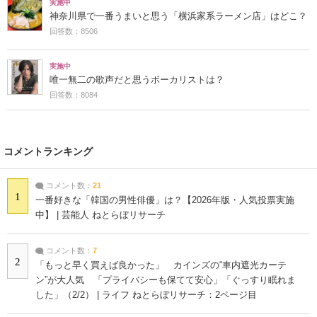
実施中
神奈川県で一番うまいと思う「横浜家系ラーメン店」はどこ？
回答数：8506
実施中
唯一無二の歌声だと思うボーカリストは？
回答数：8084
コメントランキング
コメント数：
21
1
一番好きな「韓国の男性俳優」は？【2026年版・人気投票実施
中】 | 芸能人 ねとらぼリサーチ
コメント数：
7
2
「もっと早く買えば良かった」 カインズの“車内遮光カーテ
ン”が大人気 「プライバシーも保てて安心」「ぐっすり眠れま
した」（2/2） | ライフ ねとらぼリサーチ：2ページ目