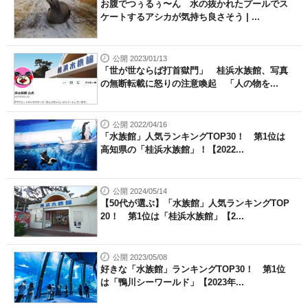
お腹でつぅるぅ〜ん 水の抜かれたプールでス
ケートするアシカが気持ち良さそう | ...
公開 2023/01/13
「世が世ならば打首獄門」 桂浜水族館、写真
の無断転載に怒りの注意喚起 「人の物を...
公開 2022/04/16
「水族館」人気ランキングTOP30！ 第1位は
高知県の「桂浜水族館」！【2022...
公開 2024/05/14
【50代が選ぶ】「水族館」人気ランキングTOP
20！ 第1位は「桂浜水族館」【2...
公開 2023/05/08
好きな「水族館」ランキングTOP30！ 第1位
は「鴨川シーワールド」【2023年...