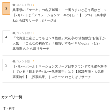
コメント数：
7
3
兵庫県の「ケーキ」の名店10選！ 一番うまいと思う店はどこ？
【7月12日は「デコレーションケーキの日」！】（2/4） | 兵庫県
ねとらぼリサーチ：2ページ目
コメント数：
5
4
「北海道土産としてもセンス抜群」六花亭の“店舗限定”お菓子が
人気 「こんなの初めて」「箱買いするべきだった」（1/2） |
北海道 ねとらぼリサーチ
コメント数：
3
5
【バレーボール】ネーションズリーグ日本ラウンドで活躍を期待
している「日本男子バレー代表選手」は？【2026年版・人気投
票実施中】（投票結果） | スポーツ ねとらぼリサーチ
カテゴリ一覧
IT・科学