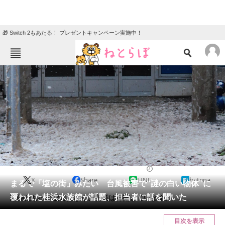
🎁 Switch 2もあたる！ プレゼントキャンペーン実施中！
ねとらぼメニュー
TOP
ニュース
エンタメ
クイズ
グルメ
地域
住まい
教育・育児
動物
リサーチ
2022/09/22 19:15（公開）
X
Share
LINE
hatena
会員記事
まるで「塩の街」みたい 台風被害で“謎の白い物体”に
覆われた桂浜水族館が話題、担当者に話を聞いた
動物たちへの被害はなく、営業は再開しています。
メディア
目次を表示
注目記事を集めた総合ページ