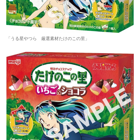
企業向けIT製品の総合サイト
IT製品の技術・比較・事例
製造業のIT導入・活用を支援
「うる星やつら 厳選素材たけのこの里」
モノづくり技術者専門サイト
エレクトロニクス専門サイト
電子設計の基本と応用
エネルギーの専門メディア
建設×テクノロジーの最前線
ちょっと気になるネットの話題