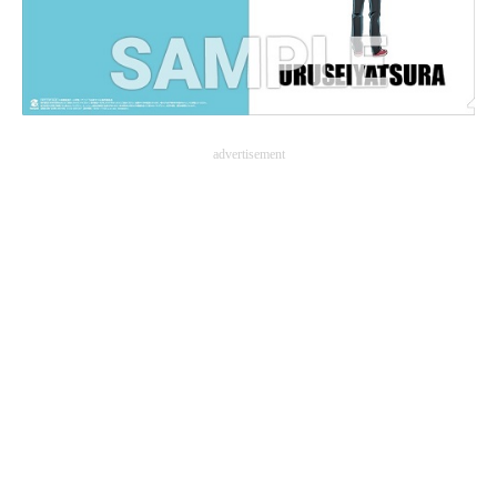
advertisement