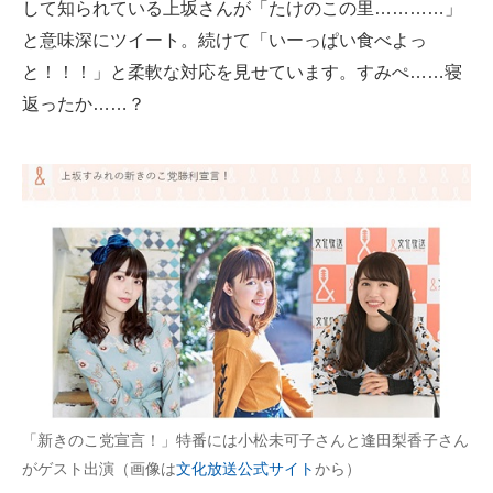
して知られている上坂さんが「たけのこの里…………」
と意味深にツイート。続けて「いーっぱい食べよっ
と！！！」と柔軟な対応を見せています。すみぺ……寝
返ったか……？
「新きのこ党宣言！」特番には小松未可子さんと逢田梨香子さん
がゲスト出演（画像は
文化放送公式サイト
から）