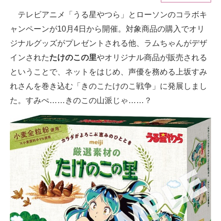
テレビアニメ「うる星やつら」とローソンのコラボキ
ITの今と未来を見通す
ャンペーンが10月4日から開催。対象商品の購入でオリ
スマホと通信の最新トレンド
ジナルグッズがプレゼントされる他、ラムちゃんがデザ
インされた
たけのこの里
やオリジナル商品が販売される
進化するPCとデバイスの未来
ということで、ネットをはじめ、声優を務める上坂すみ
好きが集まる 比べて選べる
れさんを巻き込む「きのこたけのこ戦争」に発展しまし
た。すみぺ……きのこの山派じゃ……？
ビジネスと働き方のヒント
AI活用のいまが分かる
企業ITのトレンドを詳説
経営リーダーのコミュニティ
マーケ×ITの今がよく分かる
ITエンジニア向け専門サイト