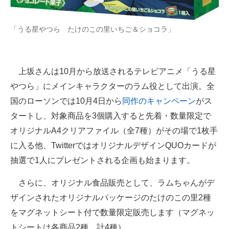
「うる星やつら たけのこの里いちご＆ショコラ」
上坂さんは10月から放送されるテレビアニメ「うる星
やつら」にメインキャラクターのラム役として出演。全
国のローソンでは10月4日から
同作のキャンペーン
がス
タートし、対象商品を3個購入すると先着・数量限定で
オリジナルA4クリアファイル（全7種）がその場で1枚手
に入る他、TwitterではオリジナルデザインQUOカードが
抽選で1人にプレゼントされる企画も始まります。
さらに、オリジナル食品販売として、ラムちゃんがデ
ザインされたオリジナルパッケージのたけのこの里2種
をマグネットシート付で数量限定販売します（マグネッ
トシートは各商品2種、計4種）。