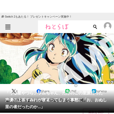
🎁 Switch 2もあたる！ プレゼントキャンペーン実施中！
ねとらぼメニュー
TOP
ニュース
エンタメ
クイズ
グルメ
地域
住まい
教育・育児
動物
リサーチ
2022/09/30 08:00（公開）
X
Share
LINE
hatena
会員記事
「うる星やつら」ラムちゃん、たけのこの里派だった
声優の上坂すみれが寝返ってしまう事態に「お、おぬし
発売されるのは、ラムが描かれた「たけのこの里」。
メディア
里の者だったのか...」
目次を表示
注目記事を集めた総合ページ