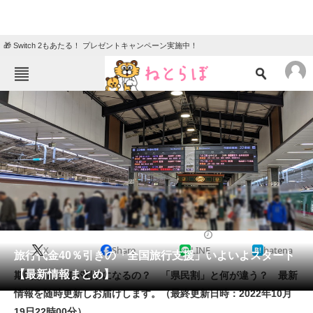
🎁 Switch 2もあたる！ プレゼントキャンペーン実施中！
ねとらぼメニュー
TOP
ニュース
エンタメ
クイズ
グルメ
地域
住まい
教育・育児
動物
リサーチ
2022/10/03 19:45（公開）
X
Share
LINE
hatena
会員記事
旅行代金40％引きの「全国旅行支援」いよいよスタート
【最新情報まとめ】
期間は？ 何が割引になるの？ 「県民割」と何が違う？ 最新
メディア
情報を随時更新しお届けします。（最終更新日時：2022年10月
19日22時00分）
注目記事を集めた総合ページ