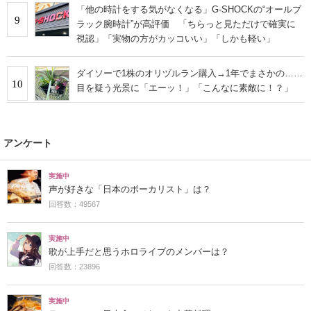
「他の時計をする気がなくなる」G-SHOCKの“オールブ
9
ラック腕時計”が高評価 「ちらっと見ただけで確実に
視認」「実物の方がカッコいい」「しかも軽い」
ダイソーで1株のオリヅルラン購入→1年でまさかの……
10
目を疑う光景に「エーッ！」「こんなに素敵に！？」
アンケート
実施中
声が好きな「日本のボーカリスト」は？
回答数：49567
実施中
歌が上手だと思うホロライブのメンバーは？
回答数：23896
実施中