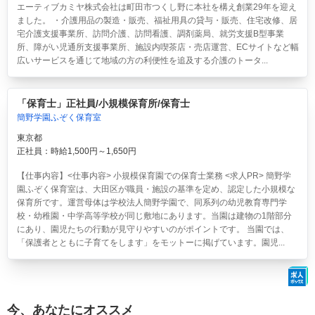
エーティブカミヤ株式会社は町田市つくし野に本社を構え創業29年を迎え
ました。 ・介護用品の製造・販売、福祉用具の貸与・販売、住宅改修、居
宅介護支援事業所、訪問介護、訪問看護、調剤薬局、就労支援B型事業
所、障がい児通所支援事業所、施設内喫茶店・売店運営、ECサイトなど幅
広いサービスを通じて地域の方の利便性を追及する介護のトータ...
「保育士」正社員/小規模保育所/保育士
簡野学園ふぞく保育室
東京都
正社員：時給1,500円～1,650円
【仕事内容】<仕事内容> 小規模保育園での保育士業務 <求人PR> 簡野学
園ふぞく保育室は、大田区が職員・施設の基準を定め、認定した小規模な
保育所です。運営母体は学校法人簡野学園で、同系列の幼児教育専門学
校・幼稚園・中学高等学校が同じ敷地にあります。当園は建物の1階部分
にあり、園児たちの行動が見守りやすいのがポイントです。 当園では、
「保護者とともに子育てをします」をモットーに掲げています。園児...
今、あなたにオススメ