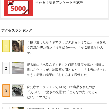
当たる！読者アンケート実施中
アクセスランキング
「振り返ったらミヤマクワガタぶら下げてた」→目を疑
1
う光景が18万表示「うそだろwww」「そこ痛覚ないん
か」
寝る前に「水飲んでくる」と何度も部屋を出た小5娘→
2
怪しんだママが、冷蔵庫を開けると……「本当に笑っち
ゃう」衝撃の光景に「むしろよく我慢した」
官公庁オークションで130万円で出品されたのは……
3
「えっ!?」 “驚きの光景”に「こんなの売ってるん
だ!?」「マジか」