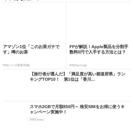
アマゾン1位「このお茶ガチで
FPが解説！Apple製品を分割手
す」噂のお茶
数料0円で入手する方法とは？
PR(ハーブ健康本舗)
PR(Fav-Log)
【旅行者が選んだ】「満足度が高い都道府県」ラン
キングTOP10！ 第1位は「香川...
スマホ2GBで月額850円～ 格安SIMをお得に使うキ
ャンペーン実施中！
PR(IIJmio)