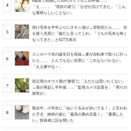
6歳差で結婚した20代カップル→20年後……
4
「え……」 “現在の姿”に「なぜか泣けてきた」「こん
な素晴らしいことない」
掛け毛布を半年ぶりにオキシ漬け→翌朝見たら…… 目
5
を疑う光景に「嘘だと言ってくれ」「うちの毛布も怖く
なってきた」と627万表示
スシローで夫の誕生日を祝福→妻が自転車で取りに行っ
6
たら…… とんでもない光景に「これならバレない」
「ええ嫁やな～」
祖父母のキウイ畑の“惨状”に「人だとは思いたくない」
7
→孫が再起し半年後……「監視カメラ設置を」「周りの
雑草が」
散歩中、小学生に「ぬいぐるみが歩いてる！」と言われ
8
た子犬 納得の姿に「最高の褒め言葉！」「遭遇した
い」投稿者に話を聞いた