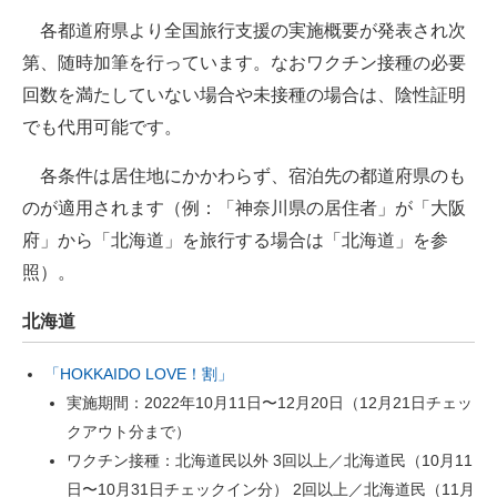
企業向けIT製品の総合サイト
各都道府県より全国旅行支援の実施概要が発表され次
第、随時加筆を行っています。なおワクチン接種の必要
IT製品の技術・比較・事例
回数を満たしていない場合や未接種の場合は、陰性証明
製造業のIT導入・活用を支援
でも代用可能です。
モノづくり技術者専門サイト
各条件は居住地にかかわらず、宿泊先の都道府県のも
のが適用されます（例：「神奈川県の居住者」が「大阪
エレクトロニクス専門サイト
府」から「北海道」を旅行する場合は「北海道」を参
電子設計の基本と応用
照）。
エネルギーの専門メディア
北海道
建設×テクノロジーの最前線
「HOKKAIDO LOVE！割」
実施期間：2022年10月11日〜12月20日（12月21日チェッ
ちょっと気になるネットの話題
クアウト分まで）
ワクチン接種：北海道民以外 3回以上／北海道民（10月11
日〜10月31日チェックイン分） 2回以上／北海道民（11月