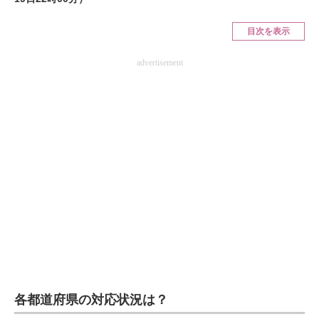
ITの今と未来を見通す
目次を表示
スマホと通信の最新トレンド
advertisement
進化するPCとデバイスの未来
好きが集まる 比べて選べる
ビジネスと働き方のヒント
AI活用のいまが分かる
企業ITのトレンドを詳説
経営リーダーのコミュニティ
マーケ×ITの今がよく分かる
各都道府県の対応状況は？
ITエンジニア向け専門サイト