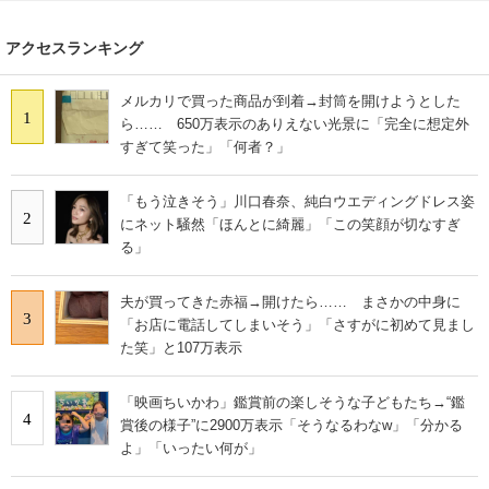
アクセスランキング
メルカリで買った商品が到着→封筒を開けようとした
1
ら…… 650万表示のありえない光景に「完全に想定外
すぎて笑った」「何者？」
「もう泣きそう」川口春奈、純白ウエディングドレス姿
2
にネット騒然「ほんとに綺麗」「この笑顔が切なすぎ
る」
夫が買ってきた赤福→開けたら…… まさかの中身に
3
「お店に電話してしまいそう」「さすがに初めて見まし
た笑」と107万表示
「映画ちいかわ」鑑賞前の楽しそうな子どもたち→“鑑
4
賞後の様子”に2900万表示「そうなるわなw」「分かる
よ」「いったい何が」