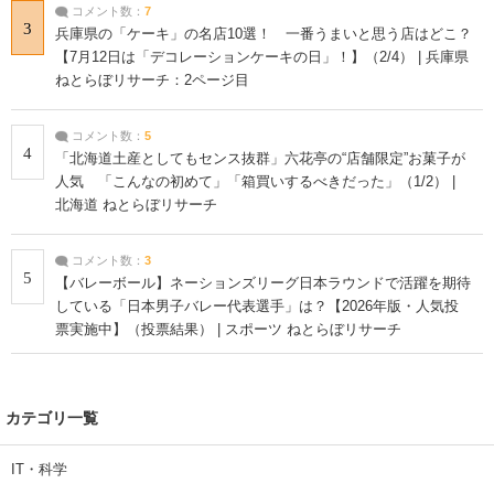
コメント数：
7
3
兵庫県の「ケーキ」の名店10選！ 一番うまいと思う店はどこ？
【7月12日は「デコレーションケーキの日」！】（2/4） | 兵庫県
ねとらぼリサーチ：2ページ目
コメント数：
5
4
「北海道土産としてもセンス抜群」六花亭の“店舗限定”お菓子が
人気 「こんなの初めて」「箱買いするべきだった」（1/2） |
北海道 ねとらぼリサーチ
コメント数：
3
5
【バレーボール】ネーションズリーグ日本ラウンドで活躍を期待
している「日本男子バレー代表選手」は？【2026年版・人気投
票実施中】（投票結果） | スポーツ ねとらぼリサーチ
カテゴリ一覧
IT・科学