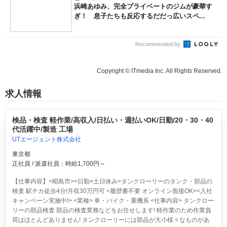
浜崎あゆみ、完全プライベートのジムが豪華す
ぎ！ 息子たちも反応するだだっ広いスペ...
Recommended by
Copyright © ITmedia Inc. All Rights Reserved.
求人情報
検品・検査 軽作業/高収入/日払い・週払いOK/日勤/20・30・40
代活躍中/製造 工場
UTエージェント株式会社
東京都
正社員 / 派遣社員：時給1,700円～
【仕事内容】<昭島市><日勤×土日休み>タンクローリーのタンク・部品の
検査 駅チカ徒歩4分!月収30万円可 <履歴書不要 オンライン面接OK><入社
キャンペーン実施中!> <業種> 車・バイク・重機系 <仕事内容> タンクロー
リーの部品検査 部品の検査業務などをお任せします! 軽作業のため作業負
荷はほとんどありません! タンクローリーには部品が大小様々なものがあ