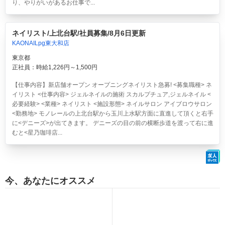
り、やりがいがあるお仕事で...
ネイリスト/上北台駅/社員募集/8月6日更新
KAONAILpg東大和店
東京都
正社員：時給1,226円～1,500円
【仕事内容】新店舗オープン オープニングネイリスト急募! <募集職種> ネ
イリスト <仕事内容> ジェルネイルの施術 スカルプチュア,ジェルネイル <
必要経験> <業種> ネイリスト <施設形態> ネイルサロン アイブロウサロン
<勤務地> モノレールの上北台駅から玉川上水駅方面に直進して頂くと右手
に<デニーズ>が出てきます。 デニーズの目の前の横断歩道を渡って右に進
むと<星乃珈琲店...
今、あなたにオススメ