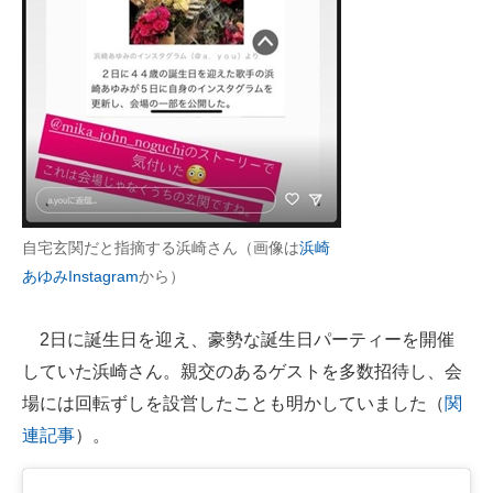
企業向けIT製品の総合サイト
IT製品の技術・比較・事例
製造業のIT導入・活用を支援
モノづくり技術者専門サイト
エレクトロニクス専門サイト
自宅玄関だと指摘する浜崎さん（画像は
浜崎
電子設計の基本と応用
あゆみInstagram
から）
エネルギーの専門メディア
2日に誕生日を迎え、豪勢な誕生日パーティーを開催
建設×テクノロジーの最前線
していた浜崎さん。親交のあるゲストを多数招待し、会
場には回転ずしを設営したことも明かしていました（
関
ちょっと気になるネットの話題
連記事
）。