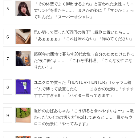
「その体型でよく脚出せるよね」と言われた女性→ミニ
5
丈ワンピを着たら…… まさかの姿に「『マジか！』っ
て叫んだ」「スーパーオシャレ」
思い切って買った“6万円の椅子”→縁側に置いたら……
6
「あぁぁぁぁ」「これは座れない」「諦めてください」
築60年の団地で暮らす20代女性→自分のためだけに作っ
7
た“夜ご飯”は…… 「これぞ手料理」「こんな女性にな
りたい！」
ユニクロで買った『HUNTER×HUNTER』Tシャツ→輪
8
ゴムで縛って放置したら…… まさかの光景に「すすす
すすごすぎる!!!」「ハイター買ってきます」
近所のおばあちゃん「こう切ると食べやすいよ〜」→教
9
わった“スイカの切り方”を試してみると…… 目からウ
ロコの光景に「やってみます」