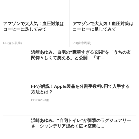
アマゾンで大人気！血圧対策は
アマゾンで大人気！血圧対策は
コーヒーに足してみて
コーヒーに足してみて
PR(森永乳業)
PR(森永乳業)
浜崎あゆみ、自宅の“豪華すぎる玄関”を「うちの玄
関仰々しくて笑える」と公開 「す...
FPが解説！Apple製品を分割手数料0円で入手する
方法とは？
PR(Fav-Log)
浜崎あゆみ、“自宅トイレ”が衝撃のラグジュアリー
さ シャンデリア煌めく広々空間に...