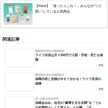
【iHerb】「迷ったらこれ！」みんなが"リピ
買い"している人気商品
関連記事
愛知県共済生活協同組合
ライフ共済は月々500円で入院・手術・死亡を保
障
PR
愛知県共済生活協同組合
保障内容と見積が今すぐ分かる！ライフ共済の
保障
PR
公開 2025/03/29
浜崎あゆみ、自宅の“豪華すぎる玄関”を「うち
の玄関仰々しくて笑える」と公開 「す...