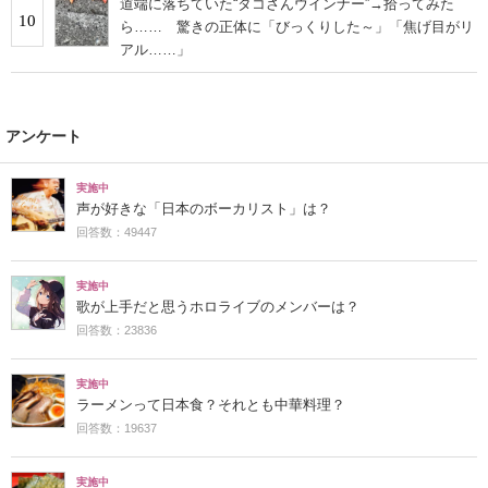
道端に落ちていた“タコさんウインナー”→拾ってみた
10
ら…… 驚きの正体に「びっくりした～」「焦げ目がリ
アル……」
アンケート
実施中
声が好きな「日本のボーカリスト」は？
回答数：49447
実施中
歌が上手だと思うホロライブのメンバーは？
回答数：23836
実施中
ラーメンって日本食？それとも中華料理？
回答数：19637
実施中