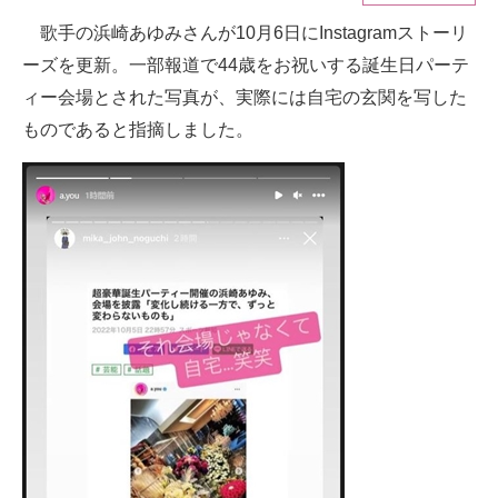
歌手の浜崎あゆみさんが10月6日にInstagramストーリ
ITの今と未来を見通す
ーズを更新。一部報道で44歳をお祝いする誕生日パーテ
スマホと通信の最新トレンド
ィー会場とされた写真が、実際には自宅の玄関を写した
ものであると指摘しました。
進化するPCとデバイスの未来
好きが集まる 比べて選べる
ビジネスと働き方のヒント
AI活用のいまが分かる
企業ITのトレンドを詳説
経営リーダーのコミュニティ
マーケ×ITの今がよく分かる
ITエンジニア向け専門サイト