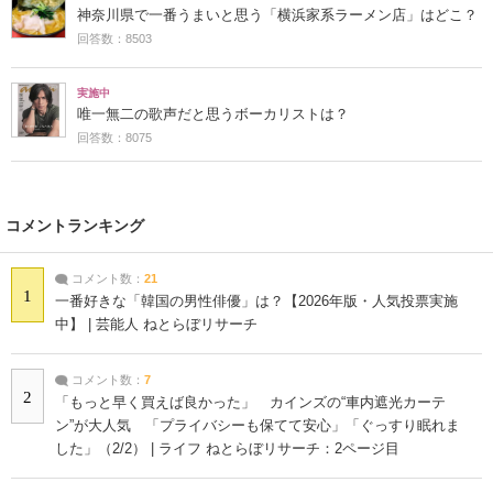
神奈川県で一番うまいと思う「横浜家系ラーメン店」はどこ？
回答数：8503
実施中
唯一無二の歌声だと思うボーカリストは？
回答数：8075
コメントランキング
コメント数：
21
1
一番好きな「韓国の男性俳優」は？【2026年版・人気投票実施
中】 | 芸能人 ねとらぼリサーチ
コメント数：
7
2
「もっと早く買えば良かった」 カインズの“車内遮光カーテ
ン”が大人気 「プライバシーも保てて安心」「ぐっすり眠れま
した」（2/2） | ライフ ねとらぼリサーチ：2ページ目