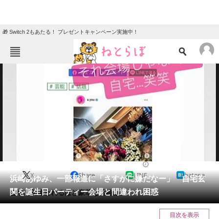
🎁 Switch 2もあたる！ プレゼントキャンペーン実施中！
ねとらぼメニュー
TOP
ニュース
エンタメ
クイズ
グルメ
地域
住まい
教育・育児
動物
リサーチ
2022/10/06 15:48（公開）
X
Share
LINE
hatena
会員記事
浜崎あゆみ、一部報道に「さすがに嫌だなー」 自宅玄
関を誕生日パーティー会場と間違われ困惑
会場と間違われるほど豪華な浜崎邸。
メディア
目次を表示
注目記事を集めた総合ページ