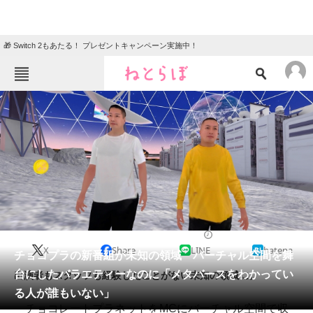
🎁 Switch 2もあたる！ プレゼントキャンペーン実施中！
ねとらぼメニュー
TOP
ニュース
エンタメ
クイズ
グルメ
地域
住まい
教育・育児
動物
リサーチ
テレビ
2022/10/06 19:48（公開）
X
Share
LINE
hatena
会員記事
チョコプラの新番組が未知の領域 バーチャル空間を舞
台にしたバラエティーなのに「メタバースをわかってい
出演者もスタッフも経験したことがない未知の領域に。
メディア
る人が誰もいない」
チョコレートプラネットをMCにバーチャル空間で収
注目記事を集めた総合ページ