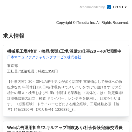
Recommended by
Copyright © ITmedia Inc. All Rights Reserved.
求人情報
機械系工場/検査・検品/製造/工場/派遣の仕事/20～40代活躍中
日本マニュファクチャリングサービス株式会社
東京都
正社員 / 派遣社員：時給1,350円
【仕事内容】20～30代の若手男女が多く活躍中!重量物なしで身体への負
担少なめ 年間休日120日/各休暇ありでメリハリをつけて働けます ガス分
析計の組立・検査および生産に付随する業務他 〈具体的には〉 測定機器/
計測機器類の組立、検査 ドライバー、レンチ等を使用し、組立を行いま
す。 〈必要経験〉 ドライバーなどによる組立経験、工場経験必須 【給
与】時給1350円 【求人番号】1226839_8...
Web広告運用担当/スキルアップ制度あり/社会保険完備/交通費