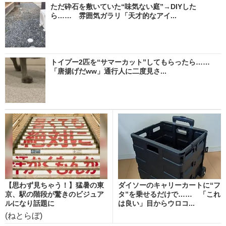
ただ砕石を敷いていた“味気ない庭”→DIYした
ら…… 雰囲気ガラリ「天才的なアイ...
トイプー2匹を“サマーカット”してもらったら……
「唐揚げだww」通行人に二度見さ...
【思わず見ちゃう！】猛暑の東
ダイソーのキャリーカートに“フ
京、駅の階段が驚きのビジュア
タ”を乗せるだけで…… 「これ
ルになり話題に
は良い」目からウロコ...
(ねとらぼ)