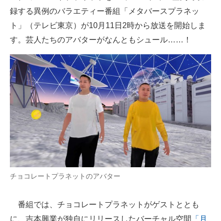
録する異例のバラエティー番組「メタバースプラネッ
ITの今と未来を見通す
ト」（テレビ東京）が10月11日2時から放送を開始しま
す。芸人たちのアバターがなんともシュール……！
スマホと通信の最新トレンド
進化するPCとデバイスの未来
好きが集まる 比べて選べる
ビジネスと働き方のヒント
AI活用のいまが分かる
企業ITのトレンドを詳説
経営リーダーのコミュニティ
チョコレートプラネットのアバター
マーケ×ITの今がよく分かる
番組では、チョコレートプラネットがゲストととも
ITエンジニア向け専門サイト
に、吉本興業が独自にリリースしたバーチャル空間
「月