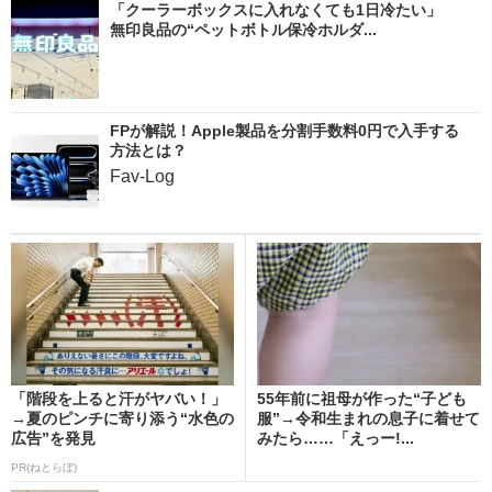
「クーラーボックスに入れなくても1日冷たい」
無印良品の“ペットボトル保冷ホルダ...
FPが解説！Apple製品を分割手数料0円で入手する
方法とは？
Fav-Log
「階段を上ると汗がヤバい！」
55年前に祖母が作った“子ども
→夏のピンチに寄り添う“水色の
服”→令和生まれの息子に着せて
広告”を発見
みたら……「えっー!...
PR(ねとらぼ)