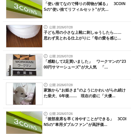
「使い捨てなので帰りの荷物が減る」 3COIN
Sの“使い捨てリフィルセット”が大...
公開 2026/07/28
子ども用の小さな上靴に刺しゅうしたら……
思わず見とれる仕上がりに「母の愛を感じ...
公開 2026/07/28
「感動して2足買いました」 ワークマンの“23
00円サマーシューズ”が大人気 「...
公開 2026/07/28
家族から“お姫さま”のようにかわいがられ続け
た柴犬、6年後…… 現在の姿に「大優...
公開 2026/07/26
「後部座席を早く冷やすことができる」 3COI
NSの“車用ダブルファン”が高評価...