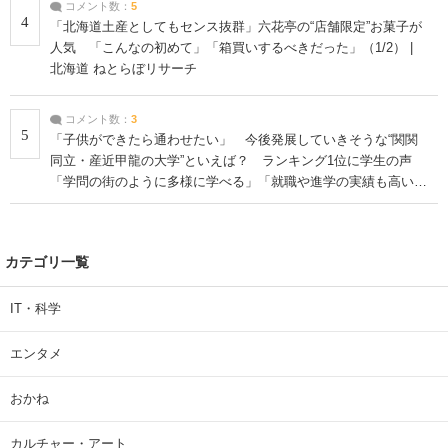
コメント数：
5
4
「北海道土産としてもセンス抜群」六花亭の“店舗限定”お菓子が
人気 「こんなの初めて」「箱買いするべきだった」（1/2） |
北海道 ねとらぼリサーチ
コメント数：
3
5
「子供ができたら通わせたい」 今後発展していきそうな“関関
同立・産近甲龍の大学”といえば？ ランキング1位に学生の声
「学問の街のように多様に学べる」「就職や進学の実績も高い」
| 大学 ねとらぼリサーチ
カテゴリ一覧
IT・科学
エンタメ
おかね
カルチャー・アート