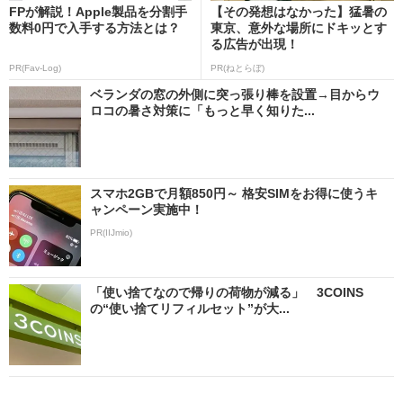
FPが解説！Apple製品を分割手
【その発想はなかった】猛暑の
数料0円で入手する方法とは？
東京、意外な場所にドキッとす
る広告が出現！
PR(Fav-Log)
PR(ねとらぼ)
ベランダの窓の外側に突っ張り棒を設置→目からウ
ロコの暑さ対策に「もっと早く知りた...
スマホ2GBで月額850円～ 格安SIMをお得に使うキ
ャンペーン実施中！
PR(IIJmio)
「使い捨てなので帰りの荷物が減る」 3COINS
の“使い捨てリフィルセット”が大...