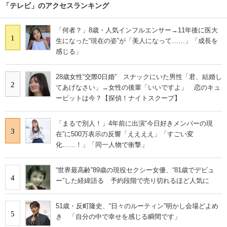
「テレビ」のアクセスランキング
「何者？」8歳・人気インフルエンサー→11年後に医大
1
生になった“現在の姿”が「美人になって……」「成長を
感じる」
28歳女性“交際0日婚” スナックにいた男性「君、結婚し
2
てあげなさい」→女性の後輩「いいですよ」 恋のキュ
ーピットは今？【探偵！ナイトスクープ】
「まるで別人！」4年前に出演“今日好きメンバーの現
3
在”に500万表示の反響「ええええ」「すごい変
化……！」「同一人物で衝撃」
“世界最高齢”89歳の現役セクシー女優、“81歳でデビュ
4
ー”した経緯語る 予約段階で売り切れるほど人気に
51歳・反町隆史、“日々のルーティン”明かし会場どよめ
5
き 「自分の中で幸せを感じる瞬間です」