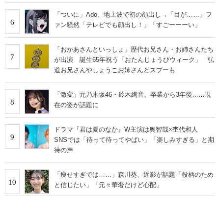
「ついに」Ado、地上波で初の顔出し→「目が……」フ
6
ァン騒然「テレビでも顔出し！」「すごーーーい」
「おかあさんといっしょ」歴代お兄さん・お姉さんたち
7
が出演 誕生65年祝う「おたんじょうびウィーク」 弘
道お兄さんやしょうこお姉さんとスプーも
「激変」元乃木坂46・鈴木絢音、卒業から3年後……現
8
在の姿が話題に
ドラマ『君は夏のなか』W主演は奥智哉×杢代和人
9
SNSでは「待って待ってやばい」「楽しみすぎる」と期
待の声
「痩せすぎでは……」森川葵、近影が話題「役柄のため
10
と信じたい」「元々華奢だけど心配」