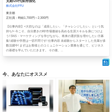
支給/20代採用強化
株式会社FFU
東京都
正社員：時給1,700円～2,300円
【仕事内容】<大切なのは「成長したい」「チャレンジしたい」という気
持ち!> 今こそ、自分磨きの時!市場価値を高める生涯スキルを身につけよ
う! SNS・マーケティングを学びながら、将来の選択肢を増やしたい方募
集! 経験や学歴は一切不問です! 仕事内容 未経験からスタートした先輩が多
数活躍中! まずはお客様とのコミュニケーション業務を通じて、ビジネス
の基礎を学んでいただきます。 その後、...
今、あなたにオススメ