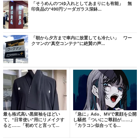
「そうめんのつゆ入れとしてあまりにも有能」 無
印良品の“490円ソーダガラス深鉢...
「朝から夕方まで車内に放置しても冷たい」 ワー
クマンの“真空コンテナ”に絶賛の声...
最も格式高い黒留袖をほどい
「急に」Ado、MVで素顔を公開
て、“日常使い”用にリメイクす
し騒然「ついにご尊顔が……」
ると……「初めてと言って...
「カラコン似合ってる...