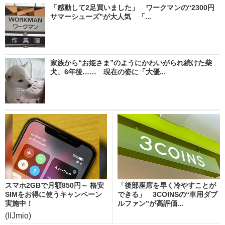
「感動して2足買いました」 ワークマンの“2300円
サマーシューズ”が大人気 「...
家族から“お姫さま”のようにかわいがられ続けた柴
犬、6年後…… 現在の姿に「大優...
スマホ2GBで月額850円～ 格安
「後部座席を早く冷やすことが
SIMをお得に使うキャンペーン
できる」 3COINSの“車用ダブ
実施中！
ルファン”が高評価...
(IIJmio)