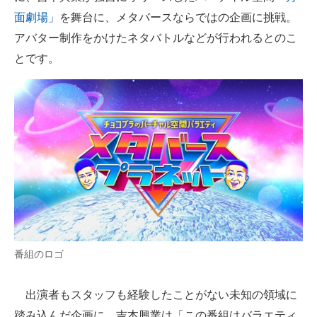
面劇場」
を舞台に、メタバースならではの企画に挑戦。
企業向けIT製品の総合サイト
アバター制作をかけたネタバトルなどが行われるとのこ
IT製品の技術・比較・事例
とです。
製造業のIT導入・活用を支援
モノづくり技術者専門サイト
エレクトロニクス専門サイト
電子設計の基本と応用
エネルギーの専門メディア
建設×テクノロジーの最前線
番組のロゴ
ちょっと気になるネットの話題
出演者もスタッフも経験したことがない未知の領域に
踏み込んだ企画に、吉本興業は「この番組はバラエティ