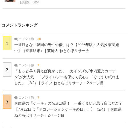
回答数：8054
コメントランキング
コメント数：
20
1
一番好きな「韓国の男性俳優」は？【2026年版・人気投票実施
中】（投票結果） | 芸能人 ねとらぼリサーチ
コメント数：
7
2
「もっと早く買えば良かった」 カインズの“車内遮光カーテ
ン”が大人気 「プライバシーも保てて安心」「ぐっすり眠れま
した」（2/2） | ライフ ねとらぼリサーチ：2ページ目
コメント数：
7
3
兵庫県の「ケーキ」の名店10選！ 一番うまいと思う店はどこ？
【7月12日は「デコレーションケーキの日」！】（2/4） | 兵庫県
ねとらぼリサーチ：2ページ目