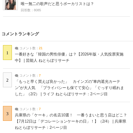
唯一無二の歌声だと思うボーカリストは？
回答数：8085
コメントランキング
コメント数：
21
1
一番好きな「韓国の男性俳優」は？【2026年版・人気投票実施
中】 | 芸能人 ねとらぼリサーチ
コメント数：
7
2
「もっと早く買えば良かった」 カインズの“車内遮光カーテ
ン”が大人気 「プライバシーも保てて安心」「ぐっすり眠れま
した」（2/2） | ライフ ねとらぼリサーチ：2ページ目
コメント数：
7
3
兵庫県の「ケーキ」の名店10選！ 一番うまいと思う店はどこ？
【7月12日は「デコレーションケーキの日」！】（2/4） | 兵庫県
ねとらぼリサーチ：2ページ目