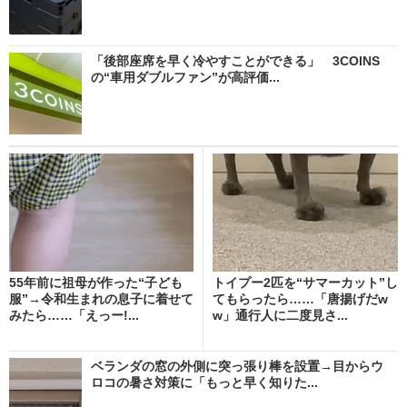
「後部座席を早く冷やすことができる」 3COINS
の“車用ダブルファン”が高評価...
55年前に祖母が作った“子ども
トイプー2匹を“サマーカット”し
服”→令和生まれの息子に着せて
てもらったら……「唐揚げだw
みたら……「えっー!...
w」通行人に二度見さ...
ベランダの窓の外側に突っ張り棒を設置→目からウ
ロコの暑さ対策に「もっと早く知りた...