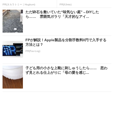
PR(タカラトミー｜Hugkum)
PR(IIJmio)
ただ砕石を敷いていた“味気ない庭”→DIYした
ら…… 雰囲気ガラリ「天才的なアイ...
FPが解説！Apple製品を分割手数料0円で入手する
方法とは？
PR(Fav-Log)
子ども用の小さな上靴に刺しゅうしたら…… 思わ
ず見とれる仕上がりに「母の愛を感じ...