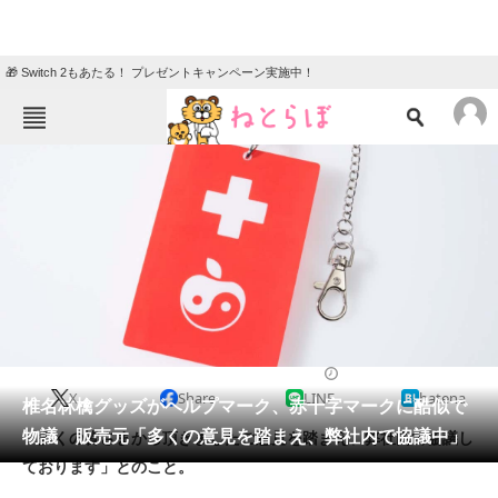
🎁 Switch 2もあたる！ プレゼントキャンペーン実施中！
ねとらぼメニュー
TOP
ニュース
エンタメ
クイズ
グルメ
地域
住まい
教育・育児
動物
リサーチ
2022/10/10 22:30（公開）
X
Share
LINE
hatena
会員記事
椎名林檎グッズがヘルプマーク、赤十字マークに酷似で
物議 販売元「多くの意見を踏まえ、弊社内で協議中」
「多くの皆さまから頂きましたご意見を踏まえ、弊社内で協議し
メディア
ております」とのこと。
注目記事を集めた総合ページ