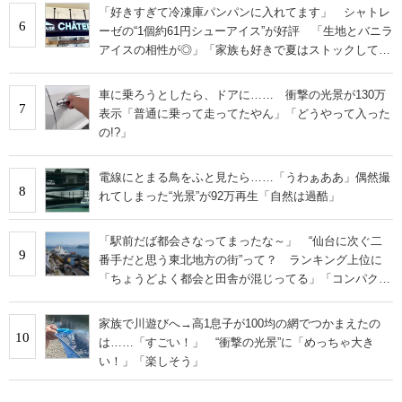
「好きすぎて冷凍庫パンパンに入れてます」 シャトレ
6
ーゼの“1個約61円シューアイス”が好評 「生地とバニラ
アイスの相性が◎」「家族も好きで夏はストックして
る」
車に乗ろうとしたら、ドアに…… 衝撃の光景が130万
7
表示「普通に乗って走ってたやん」「どうやって入った
の!?」
電線にとまる鳥をふと見たら……「うわぁああ」偶然撮
8
れてしまった“光景”が92万再生「自然は過酷」
「駅前だば都会さなってまったな～」 “仙台に次ぐ二
9
番手だと思う東北地方の街”って？ ランキング上位に
「ちょうどよく都会と田舎が混じってる」「コンパクト
にまとまったいい街」の声
家族で川遊びへ→高1息子が100均の網でつかまえたの
10
は……「すごい！」 “衝撃の光景”に「めっちゃ大き
い！」「楽しそう」