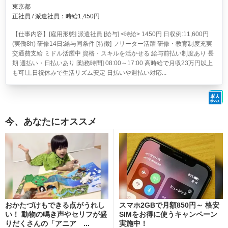
東京都
正社員 / 派遣社員：時給1,450円
【仕事内容】[雇用形態] 派遣社員 [給与] <時給> 1450円 日収例:11,600円
(実働8h) 研修14日:給与同条件 [特徴] フリーター活躍 研修・教育制度充実
交通費支給 ミドル活躍中 資格・スキルを活かせる 給与前払い制度あり 長
期 週払い・日払いあり [勤務時間] 08:00～17:00 高時給で月収23万円以上
も可!土日祝休みで生活リズム安定 日払いや週払い対応...
今、あなたにオススメ
おかたづけもできる点がうれし
スマホ2GBで月額850円～ 格安
い！ 動物の鳴き声やセリフが盛
SIMをお得に使うキャンペーン
りだくさんの「アニア ...
実施中！