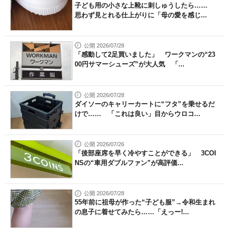
子ども用の小さな上靴に刺しゅうしたら……
思わず見とれる仕上がりに「母の愛を感じ...
公開 2026/07/28
「感動して2足買いました」 ワークマンの“23
00円サマーシューズ”が大人気 「...
公開 2026/07/28
ダイソーのキャリーカートに“フタ”を乗せるだ
けで…… 「これは良い」目からウロコ...
公開 2026/07/26
「後部座席を早く冷やすことができる」 3COI
NSの“車用ダブルファン”が高評価...
公開 2026/07/28
55年前に祖母が作った“子ども服”→令和生まれ
の息子に着せてみたら……「えっー!...