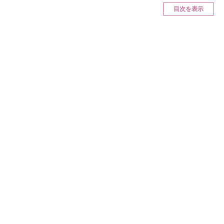
目次を表示
ITの今と未来を見通す
スマホと通信の最新トレンド
進化するPCとデバイスの未来
好きが集まる 比べて選べる
ビジネスと働き方のヒント
AI活用のいまが分かる
企業ITのトレンドを詳説
経営リーダーのコミュニティ
マーケ×ITの今がよく分かる
ITエンジニア向け専門サイト