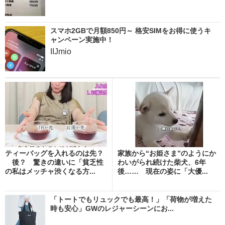
スマホ2GBで月額850円～ 格安SIMをお得に使うキ
ャンペーン実施中！
IIJmio
ティーバッグを入れるのは先？
家族から“お姫さま”のようにか
後？ 驚きの違いに「貧乏性
わいがられ続けた柴犬、6年
の私はメッチャ渋くなる方...
後…… 現在の姿に「大優...
「トートでもリュックでも最高！」「荷物が増えた
時も安心」GWのレジャーシーンにお...