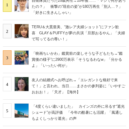
自衛隊員だった25歳男性→10年後……「マジで何があっ
1
たの？」 衝撃の“現在の姿”が180万再生「別人…？」
「好きに生きんしゃい」
TERU＆大貫亜美、“激レア夫婦ショット”にファン歓
2
喜 GLAY＆PUFFYが夢の共演「旦那おるやん」「夫婦
で写ってるの尊い！」
「映画ちいかわ」鑑賞前の楽しそうな子どもたち→“鑑
3
賞後の様子”に2900万表示「そうなるわなw」「分かる
よ」「いったい何が」
友人の結婚式へお呼ばれ→「エレガントな格好で来
4
て！」と言われ、当日……まさかの参列姿に「いやすご
おおお！」「天才」【海外】
「4度くらい違いました」 カインズの外に吊るす“遮光
5
シェード”が高評価 「今年の酷暑にも活躍」「風通し
もよくしっかり遮光」の声