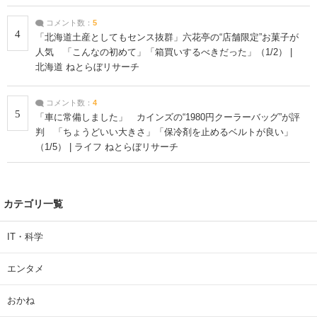
コメント数：
5
4
「北海道土産としてもセンス抜群」六花亭の“店舗限定”お菓子が
人気 「こんなの初めて」「箱買いするべきだった」（1/2） |
北海道 ねとらぼリサーチ
コメント数：
4
5
「車に常備しました」 カインズの“1980円クーラーバッグ”が評
判 「ちょうどいい大きさ」「保冷剤を止めるベルトが良い」
（1/5） | ライフ ねとらぼリサーチ
カテゴリ一覧
IT・科学
エンタメ
おかね