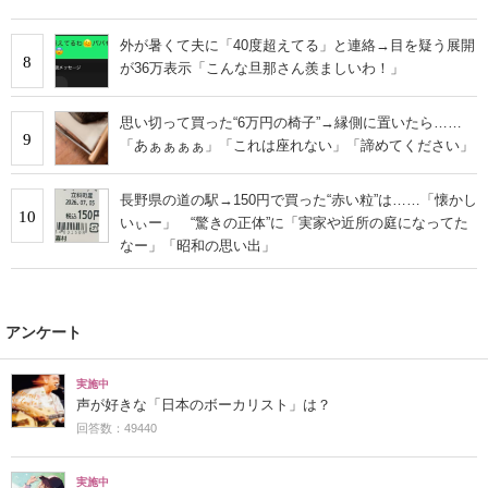
外が暑くて夫に「40度超えてる」と連絡→目を疑う展開
8
が36万表示「こんな旦那さん羨ましいわ！」
思い切って買った“6万円の椅子”→縁側に置いたら……
9
「あぁぁぁぁ」「これは座れない」「諦めてください」
長野県の道の駅→150円で買った“赤い粒”は……「懐かし
10
いぃー」 “驚きの正体”に「実家や近所の庭になってた
なー」「昭和の思い出」
アンケート
実施中
声が好きな「日本のボーカリスト」は？
回答数：49440
実施中