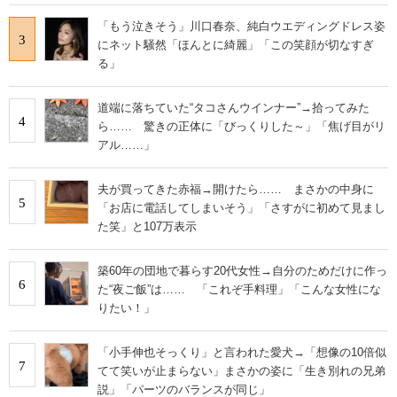
「もう泣きそう」川口春奈、純白ウエディングドレス姿
3
にネット騒然「ほんとに綺麗」「この笑顔が切なすぎ
る」
道端に落ちていた“タコさんウインナー”→拾ってみた
4
ら…… 驚きの正体に「びっくりした～」「焦げ目がリ
アル……」
夫が買ってきた赤福→開けたら…… まさかの中身に
5
「お店に電話してしまいそう」「さすがに初めて見まし
た笑」と107万表示
築60年の団地で暮らす20代女性→自分のためだけに作っ
6
た“夜ご飯”は…… 「これぞ手料理」「こんな女性にな
りたい！」
「小手伸也そっくり」と言われた愛犬→「想像の10倍似
7
てて笑いが止まらない」まさかの姿に「生き別れの兄弟
説」「パーツのバランスが同じ」