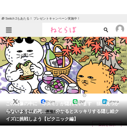
🎁 Switch 2もあたる！ プレゼントキャンペーン実施中！
ねとらぼメニュー
TOP
ニュース
エンタメ
クイズ
グルメ
地域
住まい
教育・育児
動物
リサーチ
2022/10/16 10:45（公開）
X
Share
LINE
hatena
会員記事
この画像の中に「ネズミ」が隠れています 猫に見つか
らないように必死…… 分かるとスッキリする隠し絵ク
ピクニックでワイン、優雅だね〜。
メディア
イズに挑戦しよう【ピクニック編】
目次を表示
注目記事を集めた総合ページ