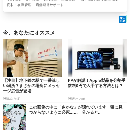
商材・在庫管理 ・店舗運営サポート...
今、あなたにオススメ
【注目】地下鉄の駅で一番涼し
FPが解説！Apple製品を分割手
い場所？まさかの場所にメッセ
数料0円で入手する方法とは？
ージ広告が登場
PR(ねとらぼ)
PR(Fav-Log)
この画像の中に「さかな」が隠れています 猫に見
つからないように必死…… 分かると...