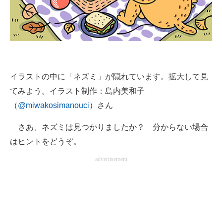
企業向けIT製品の総合サイト
IT製品の技術・比較・事例
製造業のIT導入・活用を支援
モノづくり技術者専門サイト
イラストの中に「ネズミ」が隠れています。拡大して見
てみよう。イラスト制作：島内美和子
エレクトロニクス専門サイト
（
@miwakosimanouci
）さん
電子設計の基本と応用
さあ、ネズミは見つかりましたか？ 分からない場合
エネルギーの専門メディア
はヒントをどうぞ。
advertisement
建設×テクノロジーの最前線
ちょっと気になるネットの話題