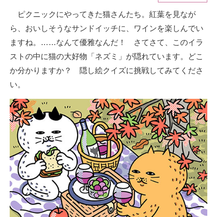
ピクニックにやってきた猫さんたち。紅葉を見なが
ITの今と未来を見通す
ら、おいしそうなサンドイッチに、ワインを楽しんでい
スマホと通信の最新トレンド
ますね。……なんて優雅なんだ！ さてさて、このイラ
ストの中に猫の大好物「ネズミ」が隠れています。どこ
進化するPCとデバイスの未来
か分かりますか？ 隠し絵クイズに挑戦してみてくださ
好きが集まる 比べて選べる
い。
ビジネスと働き方のヒント
AI活用のいまが分かる
企業ITのトレンドを詳説
経営リーダーのコミュニティ
マーケ×ITの今がよく分かる
ITエンジニア向け専門サイト