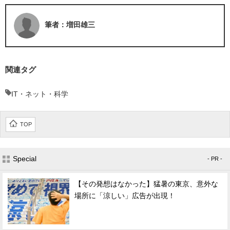
筆者：増田雄三
関連タグ
IT・ネット・科学
TOP
Special
- PR -
【その発想はなかった】猛暑の東京、意外な
場所に「涼しい」広告が出現！