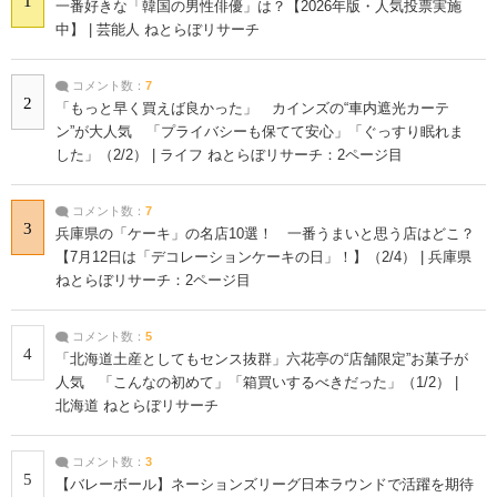
1
一番好きな「韓国の男性俳優」は？【2026年版・人気投票実施
中】 | 芸能人 ねとらぼリサーチ
コメント数：
7
2
「もっと早く買えば良かった」 カインズの“車内遮光カーテ
ン”が大人気 「プライバシーも保てて安心」「ぐっすり眠れま
した」（2/2） | ライフ ねとらぼリサーチ：2ページ目
コメント数：
7
3
兵庫県の「ケーキ」の名店10選！ 一番うまいと思う店はどこ？
【7月12日は「デコレーションケーキの日」！】（2/4） | 兵庫県
ねとらぼリサーチ：2ページ目
コメント数：
5
4
「北海道土産としてもセンス抜群」六花亭の“店舗限定”お菓子が
人気 「こんなの初めて」「箱買いするべきだった」（1/2） |
北海道 ねとらぼリサーチ
コメント数：
3
5
【バレーボール】ネーションズリーグ日本ラウンドで活躍を期待