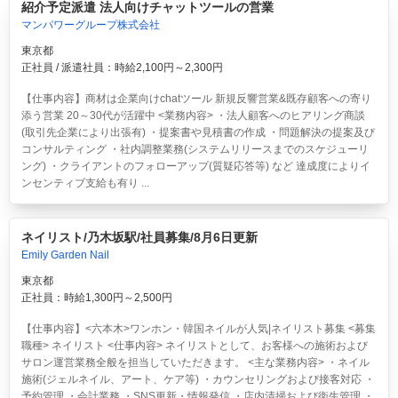
紹介予定派遣 法人向けチャットツールの営業
マンパワーグループ株式会社
東京都
正社員 / 派遣社員：時給2,100円～2,300円
【仕事内容】商材は企業向けchatツール 新規反響営業&既存顧客への寄り
添う営業 20～30代が活躍中 <業務内容> ・法人顧客へのヒアリング商談
(取引先企業により出張有) ・提案書や見積書の作成 ・問題解決の提案及び
コンサルティング ・社内調整業務(システムリリースまでのスケジューリ
ング) ・クライアントのフォローアップ(質疑応答等) など 達成度によりイ
ンセンティブ支給も有り ...
ネイリスト/乃木坂駅/社員募集/8月6日更新
Emily Garden Nail
東京都
正社員：時給1,300円～2,500円
【仕事内容】<六本木>ワンホン・韓国ネイルが人気|ネイリスト募集 <募集
職種> ネイリスト <仕事内容> ネイリストとして、お客様への施術および
サロン運営業務全般を担当していただきます。 <主な業務内容> ・ネイル
施術(ジェルネイル、アート、ケア等) ・カウンセリングおよび接客対応 ・
予約管理 ・会計業務 ・SNS更新・情報発信 ・店内清掃および衛生管理 ・