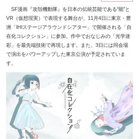
SF漫画『攻殻機動隊』を日本の伝統芸能である“能”と
ITの今と未来を見通す
VR（仮想現実）で表現する舞台が、11月4日に東京・豊
スマホと通信の最新トレンド
洲「IHIステージアラウンドシアター」で開催される「自
在化コレクション」に参加。作中でおなじみの「光学迷
進化するPCとデバイスの未来
彩」を最先端技術で再現します。また、3日には同会場
好きが集まる 比べて選べる
で演出をパワーアップした東京公演が予定されていま
す。
ビジネスと働き方のヒント
AI活用のいまが分かる
企業ITのトレンドを詳説
経営リーダーのコミュニティ
マーケ×ITの今がよく分かる
ITエンジニア向け専門サイト