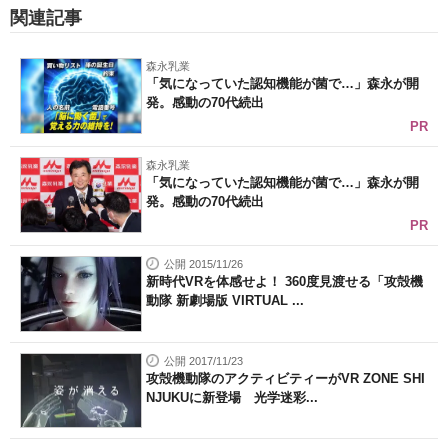
関連記事
森永乳業
「気になっていた認知機能が菌で…」森永が開
発。感動の70代続出
PR
森永乳業
「気になっていた認知機能が菌で…」森永が開
発。感動の70代続出
PR
公開 2015/11/26
新時代VRを体感せよ！ 360度見渡せる「攻殻機
動隊 新劇場版 VIRTUAL ...
公開 2017/11/23
攻殻機動隊のアクティビティーがVR ZONE SHI
NJUKUに新登場 光学迷彩...