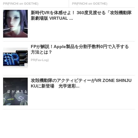
PR(FINCHI on GOETHE)
PR(FINCHI on GOETHE)
新時代VRを体感せよ！ 360度見渡せる「攻殻機動隊
新劇場版 VIRTUAL ...
FPが解説！Apple製品を分割手数料0円で入手する
方法とは？
PR(Fav-Log)
攻殻機動隊のアクティビティーがVR ZONE SHINJU
KUに新登場 光学迷彩...