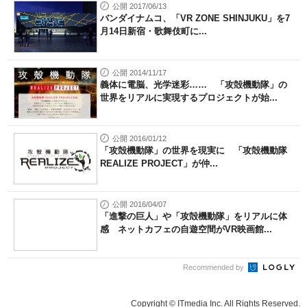
公開 2017/06/13
バンダイナムコ、「VR ZONE SHINJUKU」を7
月14日新宿・歌舞伎町に...
公開 2014/11/17
義体に電脳、光学迷彩…… 「攻殻機動隊」の
世界をリアルに実現するプロジェクトが始...
公開 2016/01/12
「攻殻機動隊」の世界を現実に 「攻殻機動隊
REALIZE PROJECT」が仲...
公開 2016/04/07
「進撃の巨人」や「攻殻機動隊」をリアルに体
感 ネットカフェの自遊空間がVR映画館...
Recommended by
Copyright © ITmedia Inc. All Rights Reserved.