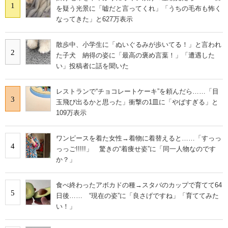
1
を疑う光景に「嘘だと言ってくれ」「うちの毛布も怖く
なってきた」と627万表示
散歩中、小学生に「ぬいぐるみが歩いてる！」と言われ
2
た子犬 納得の姿に「最高の褒め言葉！」「遭遇した
い」投稿者に話を聞いた
レストランで“チョコレートケーキ”を頼んだら……「目
3
玉飛び出るかと思った」衝撃の1皿に「やばすぎる」と
109万表示
ワンピースを着た女性→着物に着替えると……「すっっ
4
っっご!!!!!」 驚きの“着痩せ姿”に「同一人物なのです
か？」
食べ終わったアボカドの種→スタバのカップで育てて64
5
日後…… “現在の姿”に「良さげですね」「育ててみた
い！」