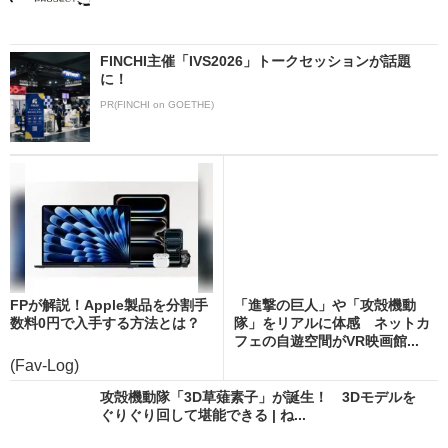
FINCHI主催「IVS2026」トークセッションが話題
に！
PR(FINCHI on GOETHE)
FPが解説！Apple製品を分割手
「進撃の巨人」や「攻殻機動
数料0円で入手する方法とは？
隊」をリアルに体感 ネットカ
フェの自遊空間がVR映画館...
(Fav-Log)
攻殻機動隊「3D草薙素子」が誕生！ 3Dモデルを
ぐりぐり回して堪能できる | ね...