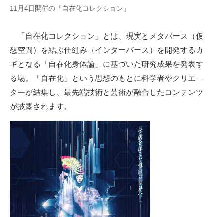
11月4日開催の「自在化コレクション」
企業向けIT製品の総合サイト
IT製品の技術・比較・事例
「自在化コレクション」とは、現実とメタバース（仮
想空間）を結ぶ仕組み（インターバース）を開発するカ
製造業のIT導入・活用を支援
ギとなる「自在化身体論」に基づいた研究成果を発表す
モノづくり技術者専門サイト
る場。「自在化」という思想のもとに科学者やクリエー
ターが結集し、最先端技術と芸術が融合したコンテンツ
エレクトロニクス専門サイト
が披露されます。
電子設計の基本と応用
エネルギーの専門メディア
建設×テクノロジーの最前線
ちょっと気になるネットの話題