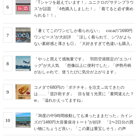
「Tシャツを超えています！」ユニクロの“サテンブラウ
6
ス”が話題 「4色購入しました！」「着てると必ず褒め
られる！！」
「暑くてこのワンピしか着られない」 cocaの“1690円
7
ワンピース”が大好評 「涼しく着られて、シワがよら
ない素材感と薄さも◎」「大好きすぎて色違いも購入」
「やっと買えて感無量です」 羽田空港限定の“エコバ
8
ッグ”が大人気 「想像以上に便利でした」「伊勢丹柄
がおしゃれで、使うたびに気分が上がります」
コメダで680円の「ポテチキ」を注文→出てきたの
9
は……「逆詐欺すぎ」 目を疑う光景に「量間違えた？
w」「溢れかえってますね」
「36度の中5時間移動しても凍ったままだった」カイン
10
ズの“1480円大容量保冷トート”が好評 「1〜2日分の買
い物にちょうど良い」「この夏は重宝しそう」の声