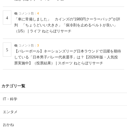
コメント数：
4
4
「車に常備しました」 カインズの“1980円クーラーバッグ”が評
判 「ちょうどいい大きさ」「保冷剤を止めるベルトが良い」
（1/5） | ライフ ねとらぼリサーチ
コメント数：
3
5
【バレーボール】ネーションズリーグ日本ラウンドで活躍を期待
している「日本男子バレー代表選手」は？【2026年版・人気投
票実施中】（投票結果） | スポーツ ねとらぼリサーチ
カテゴリ一覧
IT・科学
エンタメ
おかね