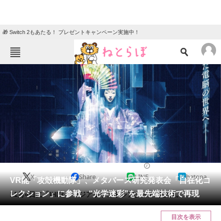
🎁 Switch 2もあたる！ プレゼントキャンペーン実施中！
ねとらぼメニュー
TOP
ニュース
エンタメ
クイズ
グルメ
地域
住まい
教育・育児
動物
リサーチ
2022/10/16 18:28（公開）
X
Share
LINE
hatena
会員記事
VR能「攻殻機動隊」、メタバース研究発表会「自在化コ
レクション」に参戦 “光学迷彩”を最先端技術で再現
11月4日に「IHIステージアラウンドシアター」で公演。
メディア
目次を表示
注目記事を集めた総合ページ