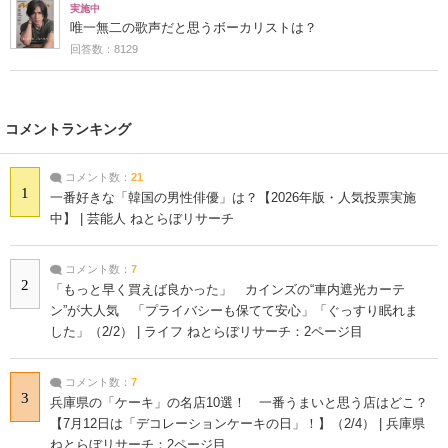
実施中
唯一無二の歌声だと思うボーカリストは？
回答数：8129
コメントランキング
コメント数：
21
1
一番好きな「韓国の男性俳優」は？【2026年版・人気投票実施
中】 | 芸能人 ねとらぼリサーチ
コメント数：
7
2
「もっと早く買えば良かった」 カインズの“車内遮光カーテ
ン”が大人気 「プライバシーも保てて安心」「ぐっすり眠れま
した」（2/2） | ライフ ねとらぼリサーチ：2ページ目
コメント数：
7
3
兵庫県の「ケーキ」の名店10選！ 一番うまいと思う店はどこ？
【7月12日は「デコレーションケーキの日」！】（2/4） | 兵庫県
ねとらぼリサーチ：2ページ目