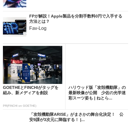
FPが解説！Apple製品を分割手数料0円で入手する
方法とは？
Fav-Log
GOETHEとFINCHIがタッグを
ハリウッド版「攻殻機動隊」の
組み、新メディアを創設
最新映像が公開 少佐の光学迷
彩スーツ姿も | ねとら...
PR(FINCHI on GOETHE)
「攻殻機動隊ARISE」がまさかの舞台化決定！ 公
安9課が3次元に降臨する！ |...