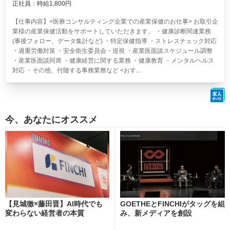
正社員：時給1,800円
【仕事内容】<医療コンサルティング企業での産業保健のお仕事> お取引企
業様の産業保健活動をサポートしていただきます。 ・健康診断関連業務
(事後フォロー、データ集計など) ・特定保健指導 ・ストレスチェック対応
・過重労働対策 ・安全衛生委員会・巡視 ・産業医面談スケジュール調整
・産業医面談同席 ・健康経営に関する業務 ・健康教育 ・メンタルヘルス
対応 ・その他、付随する事務業務など <おす...
今、あなたにオススメ
【見城徹×藤田晋】AI時代でも
GOETHEとFINCHIがタッグを組
変わらない経営者の本質
み、新メディアを創設