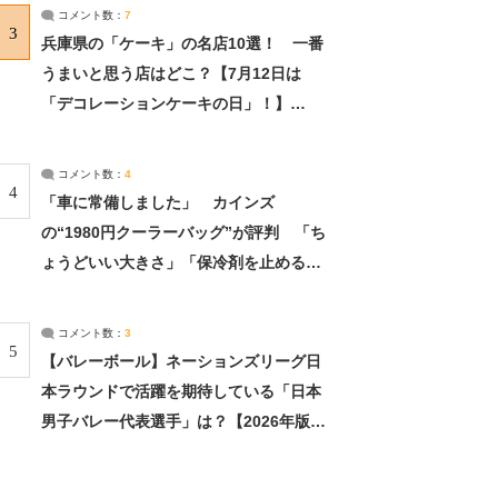
サーチ：2ページ目
コメント数：
7
3
兵庫県の「ケーキ」の名店10選！ 一番
うまいと思う店はどこ？【7月12日は
「デコレーションケーキの日」！】
（2/4） | 兵庫県 ねとらぼリサーチ：2ペ
ージ目
コメント数：
4
4
「車に常備しました」 カインズ
の“1980円クーラーバッグ”が評判 「ち
ょうどいい大きさ」「保冷剤を止めるベ
ルトが良い」（1/5） | ライフ ねとらぼ
リサーチ
コメント数：
3
5
【バレーボール】ネーションズリーグ日
本ラウンドで活躍を期待している「日本
男子バレー代表選手」は？【2026年版・
人気投票実施中】（投票結果） | スポー
ツ ねとらぼリサーチ