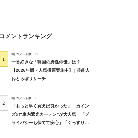
コメントランキング
コメント数：
21
1
一番好きな「韓国の男性俳優」は？
【2026年版・人気投票実施中】 | 芸能人
ねとらぼリサーチ
コメント数：
7
2
「もっと早く買えば良かった」 カイン
ズの“車内遮光カーテン”が大人気 「プ
ライバシーも保てて安心」「ぐっすり眠
れました」（2/2） | ライフ ねとらぼリ