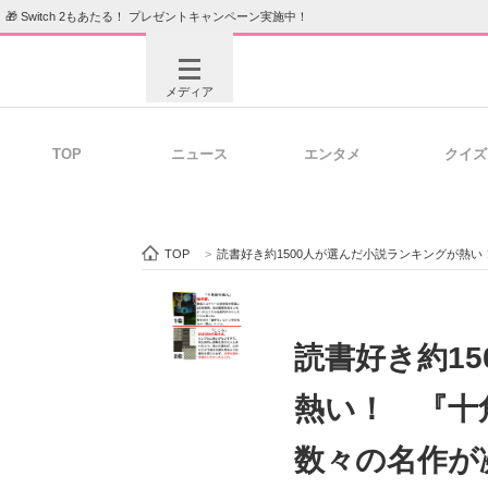
🎁 Switch 2もあたる！ プレゼントキャンペーン実施中！
メディア
TOP
ニュース
エンタメ
クイズ
注目記事を集めた総合ページ
ITの今
TOP
>
読書好き約1500人が選んだ小説ランキングが熱
ビジネスと働き方のヒント
AI活用
読書好き約1
熱い！ 『十
ITエンジニア向け専門サイト
企業向けI
数々の名作が