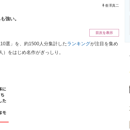
ニクス専門サイト
電子設計の基本と応用
エネルギーの専
沓澤真二
典も強い。
目次を表示
10選」を、約1500人分集計した
ランキング
が注目を集め
人）をはじめ名作がぎっしり。