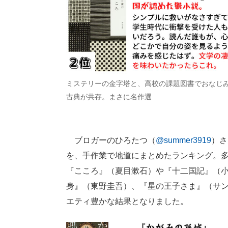
ミステリーの金字塔と、高校の課題図書でおなじ
古典が共存。まさに名作選
ブロガーのひろたつ（
@summer3919
）さ
を、手作業で地道にまとめたランキング。多
『こころ』（夏目漱石）や『十二国記』（小
身』（東野圭吾）、『星の王子さま』（サ
エティ豊かな結果となりました。