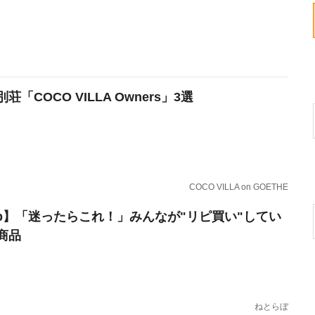
荘「COCO VILLA Owners」3選
COCO VILLA on GOETHE
erb】「迷ったらこれ！」みんなが"リピ買い"してい
商品
ねとらぼ