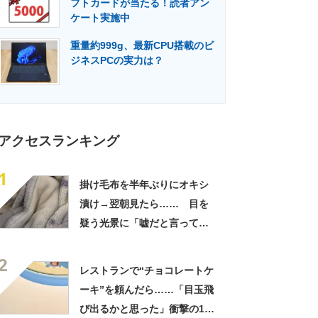
フトカードが当たる！読者アン
門メディア
建設×テクノロジーの最前線
ケート実施中
重量約999g、最新CPU搭載のビ
ジネスPCの実力は？
アクセスランキング
1
掛け毛布を半年ぶりにオキシ
漬け→翌朝見たら…… 目を
疑う光景に「嘘だと言ってく
れ」「うちの毛布も怖くなっ
2
てきた」と627万表示
レストランで“チョコレートケ
ーキ”を頼んだら……「目玉飛
び出るかと思った」衝撃の1皿