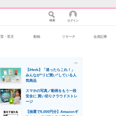
検索
ログイン
教育・育児
動物
リサーチ
会員記事
バイスの未来
好きが集まる 比べて選べる
- PR -
【iHerb】「迷ったらこれ！」
コミュニティ
マーケ×ITの今がよく分かる
みんなが"リピ買い"している人
気商品
スマホの写真／動画をもう一段
・活用を支援
安全に 買い切りクラウドストレ
ージ
【抽選で5,000円分】Amazonギ