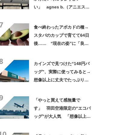
い」 agnes b.（アニエスべ
ー）の“ミニミニショルダーバ
7
ッグ”が大好評 「小さいハン
食べ終わったアボカドの種→
カチも入る」「軽くて旅行で
スタバのカップで育てて64日
も活躍します
後…… “現在の姿”に「良さ
げですね」「育ててみた
8
い！」
カインズで見つけた“148円バ
ッグ”、実際に使ってみると→
想像以上に丈夫でたっぷり入
る！ 「友人へのプレゼント
9
に4つ購入」という人も【使用
「やっと買えて感無量で
レビュー】
す」 羽田空港限定の“エコバ
ッグ”が大人気 「想像以上に
便利でした」「伊勢丹柄がお
10
しゃれで、使うたびに気分が