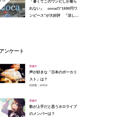
「暑くてこのワンピしか着ら
上がります」
れない」 cocaの“1690円ワ
ンピース”が大好評 「涼しく
着られて、シワがよらない素
材感と薄さも◎」「大好きす
ぎて色違いも購入」
アンケート
実施中
声が好きな「日本のボーカリ
スト」は？
回答数：49556
実施中
歌が上手だと思うホロライブ
のメンバーは？