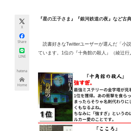
モノづくり技術者専門サイト
エレクトロ
『星の王子さま』『銀河鉄道の夜』など古
X
ちょっと気になるネットの話題
Share
読書好きなTwitterユーザーが選んだ「小説
ています。1位の『十角館の殺人』（綾辻行
LINE
hatena
Home