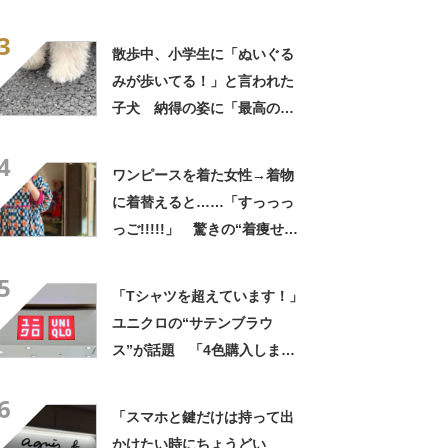
に「やばすぎる」と109万表
3
示
散歩中、小学生に「ぬいぐる
みが歩いてる！」と言われた
子犬 納得の姿に「最高の褒
め言葉！」「遭遇したい」投
4
稿者に話を聞いた
ワンピースを着た女性→着物
に着替えると……「すっっっ
っご!!!!!」 驚きの“着痩せ
姿”に「同一人物なのです
5
か？」
「Tシャツを超えています！」
ユニクロの“サテンブラウ
ス”が話題 「4色購入しまし
た！」「着てると必ず褒めら
6
れる！！」
「スマホと鍵だけは持って出
かけたい時にちょうどい