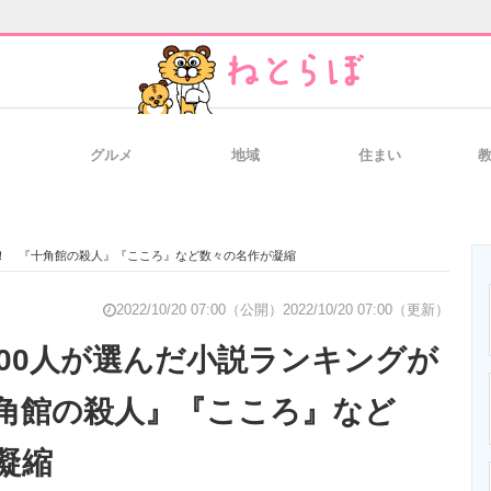
グルメ
地域
住まい
と未来を見通す
スマホと通信の最新トレンド
進化するPCとデ
い！ 『十角館の殺人』『こころ』など数々の名作が凝縮
のいまが分かる
企業ITのトレンドを詳説
経営リーダーの
2022/10/20 07:00（公開）
2022/10/20 07:00（更新）
500人が選んだ小説ランキングが
角館の殺人』『こころ』など
T製品の総合サイト
IT製品の技術・比較・事例
製造業のIT導入
凝縮