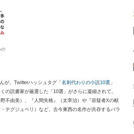
みの
んが、Twitterハッシュタグ「
名刺代わりの小説10選
」
くの読書家が厳選した「10選」がさらに凝縮されて、
野不由美）、『人間失格』（太宰治）や『容疑者Xの献
ン・テグジュペリ）など、古今東西の名作が共存するバラ