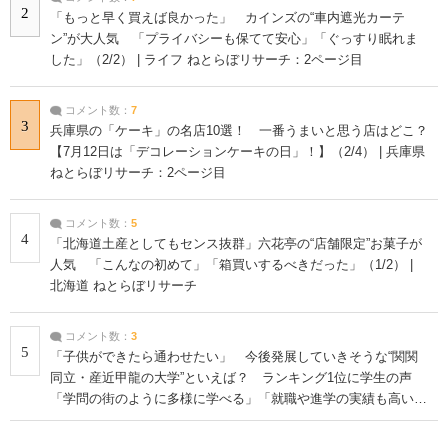
2
「もっと早く買えば良かった」 カインズの“車内遮光カーテ
ン”が大人気 「プライバシーも保てて安心」「ぐっすり眠れま
した」（2/2） | ライフ ねとらぼリサーチ：2ページ目
コメント数：
7
3
兵庫県の「ケーキ」の名店10選！ 一番うまいと思う店はどこ？
【7月12日は「デコレーションケーキの日」！】（2/4） | 兵庫県
ねとらぼリサーチ：2ページ目
コメント数：
5
4
「北海道土産としてもセンス抜群」六花亭の“店舗限定”お菓子が
人気 「こんなの初めて」「箱買いするべきだった」（1/2） |
北海道 ねとらぼリサーチ
コメント数：
3
5
「子供ができたら通わせたい」 今後発展していきそうな“関関
同立・産近甲龍の大学”といえば？ ランキング1位に学生の声
「学問の街のように多様に学べる」「就職や進学の実績も高い」
| 大学 ねとらぼリサーチ