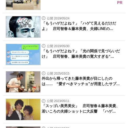
PR
公開 2019/05/24
「もうハゲだよね？」「ハゲて見えるだけだ
よ」 庄司智春＆藤本美貴、夫婦LINEの...
公開 2019/05/30
「もうハゲだよね？」「光の関係で見づらいだ
け」 庄司智春、藤本美貴の寛大すぎる“...
公開 2025/03/15
外出から帰ってきた藤本美貴が目にしたの
は…… “愛すべきマッチョ”が用意したサプ...
公開 2023/05/11
「スッゴい美男美女」 庄司智春＆藤本美貴、
若いころの夫婦ショットに大反響 「ハゲ...