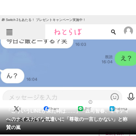
🎁 Switch 2もあたる！ プレゼントキャンペーン実施中！
ねとらぼメニュー
TOP
ニュース
エンタメ
クイズ
グルメ
地域
住まい
教育・育児
動物
リサーチ
2022/10/21 19:55（公開）
X
Share
LINE
hatena
会員記事
「こういうLINEが来た時は……」 庄司智春、ミキティ
へのナイスガイな気遣いに「尊敬の一言しかない」と称
これが夫婦円満の秘訣か……。
メディア
賛の嵐
目次を表示
注目記事を集めた総合ページ