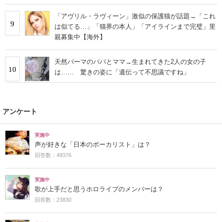
「アヴリル・ラヴィーン」激似の保護猫が話題→「これ
9
は似てる…」「猫界の本人」「アイラインまで完璧」里
親募集中【海外】
天然パーマのパパとママ→生まれてきた2人の女の子
10
は…… 驚きの姿に「遺伝って不思議ですね」
アンケート
実施中
声が好きな「日本のボーカリスト」は？
回答数：49376
実施中
歌が上手だと思うホロライブのメンバーは？
回答数：23830