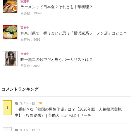
実施中
ラーメンって日本食？それとも中華料理？
回答数：19626
実施中
神奈川県で一番うまいと思う「横浜家系ラーメン店」はどこ？
回答数：8495
実施中
唯一無二の歌声だと思うボーカリストは？
回答数：8054
コメントランキング
コメント数：
20
1
一番好きな「韓国の男性俳優」は？【2026年版・人気投票実施
中】（投票結果） | 芸能人 ねとらぼリサーチ
コメント数：
7