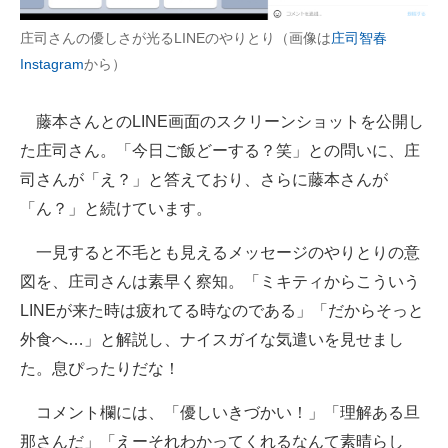
企業向けIT製品の総合サイト
庄司さんの優しさが光るLINEのやりとり（画像は
庄司智春
Instagram
から）
IT製品の技術・比較・事例
製造業のIT導入・活用を支援
藤本さんとのLINE画面のスクリーンショットを公開し
た庄司さん。「今日ご飯どーする？笑」との問いに、庄
モノづくり技術者専門サイト
司さんが「え？」と答えており、さらに藤本さんが
エレクトロニクス専門サイト
「ん？」と続けています。
電子設計の基本と応用
一見すると不毛とも見えるメッセージのやりとりの意
図を、庄司さんは素早く察知。「ミキティからこういう
エネルギーの専門メディア
LINEが来た時は疲れてる時なのである」「だからそっと
建設×テクノロジーの最前線
外食へ…」と解説し、ナイスガイな気遣いを見せまし
た。息ぴったりだな！
ちょっと気になるネットの話題
コメント欄には、「優しいきづかい！」「理解ある旦
那さんだ」「えーそれわかってくれるなんて素晴らし