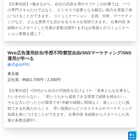
【仕事内容】<働きながら、自分の武器を増やそう!> この仕事では、一つ
の専門スキルだけではなく、 ビジネスで必要となる幅広い能力を実践で身
につけることができます。 コミュニケーション、企画、分析、マーケティ
ングなど、 どんな業界でも活かせるスキルを習得できます。 仕事内容 未
経験からスタートした先輩が多数活躍中! まずはお客様とのコミュニケー
ション業務を通じて...
Web広告運用担当/学歴不問/髪型自由/SNSマーケティング/SNS
運用が学べる
株式会社FFU
東京都
正社員：時給1,700円～2,300円
【仕事内容】<20代から自分の可能性を広げよう!> 「将来どんな仕事をし
たいかわからない」 「若いうちから成長できる環境で経験を積みたい」
そんな方にぴったりの環境です! 年齢や経験に関係なく、新しいことに挑
戦できる社風だからこそ、 早い段階からビジネススキルやマーケティング
知識を身につけることができます。 仕事内容 未経験からスタートした先
輩が多数活躍中! ...