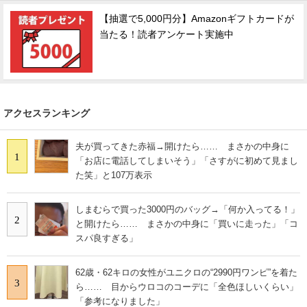
【抽選で5,000円分】Amazonギフトカードが
当たる！読者アンケート実施中
アクセスランキング
夫が買ってきた赤福→開けたら…… まさかの中身に
1
「お店に電話してしまいそう」「さすがに初めて見まし
た笑」と107万表示
しまむらで買った3000円のバッグ→「何か入ってる！」
2
と開けたら…… まさかの中身に「買いに走った」「コ
スパ良すぎる」
62歳・62キロの女性がユニクロの“2990円ワンピ”を着た
3
ら…… 目からウロコのコーデに「全色ほしいくらい」
「参考になりました」