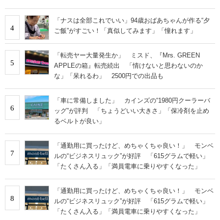
「ナスは全部これでいい」94歳おばあちゃんが作る“夕
4
ご飯”がすごい！「真似してみます」「憧れます」
「転売ヤー大量発生か」 ミスド、『Mrs. GREEN
5
APPLEの箱』転売続出 「情けないと思わないのか
な」「呆れるわ」 2500円での出品も
「車に常備しました」 カインズの“1980円クーラーバ
6
ッグ”が評判 「ちょうどいい大きさ」「保冷剤を止め
るベルトが良い」
「通勤用に買ったけど、めちゃくちゃ良い！」 モンベ
7
ルの“ビジネスリュック”が好評 「615グラムで軽い」
「たくさん入る」「満員電車に乗りやすくなった」
「通勤用に買ったけど、めちゃくちゃ良い！」 モンベ
8
ルの“ビジネスリュック”が好評 「615グラムで軽い」
「たくさん入る」「満員電車に乗りやすくなった」