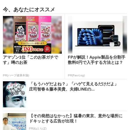
今、あなたにオススメ
アマゾン1位「このお茶ガチで
FPが解説！Apple製品を分割手
す」噂のお茶
数料0円で入手する方法とは？
PR(ハーブ健康本舗)
PR(Fav-Log)
「もうハゲだよね？」「ハゲて見えるだけだよ」
庄司智春＆藤本美貴、夫婦LINEの...
【その発想はなかった】猛暑の東京、意外な場所に
ドキッとする広告が出現！
PR(ねとらぼ)