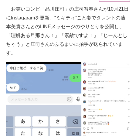
お笑いコンビ「品川庄司」の庄司智春さんが10月21日
ITの今と未来を見通す
にInstagaramを更新。“ミキティ”こと妻でタレントの藤
スマホと通信の最新トレンド
本美貴さんとのLINEメッセージのやりとりを公開し、
「理解ある旦那さん！」「素敵ですよ！」「じーんとし
進化するPCとデバイスの未来
ちゃう」と庄司さんのふるまいに拍手が送られていま
好きが集まる 比べて選べる
す。
ビジネスと働き方のヒント
AI活用のいまが分かる
企業ITのトレンドを詳説
経営リーダーのコミュニティ
マーケ×ITの今がよく分かる
ITエンジニア向け専門サイト