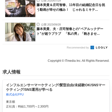
公開 2020/07/29
藤本美貴＆庄司智春、11年目の結婚記念日を祝
う動画が幸せの極み！ じゃれるミキテ...
公開 2023/09/28
藤本美貴、夫・庄司智春との“ペアルックデー
ト”が超ラブラブ 「私の男」「飽きませ...
Recommended by
Copyright © ITmedia Inc. All Rights Reserved.
求人情報
インフルエンサーマーケティング/髪型自由/未経験OK/SNSマー
ケティング/SNS運用が学べる
株式会社FFU
東京都
正社員：時給1,700円～2,300円