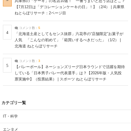
兵庫県の「ケーキ」の名店10選！ 一番うまいと思う店はどこ？
【7月12日は「デコレーションケーキの日」！】（2/4） | 兵庫県
ねとらぼリサーチ：2ページ目
コメント数：
5
4
「北海道土産としてもセンス抜群」六花亭の“店舗限定”お菓子が
人気 「こんなの初めて」「箱買いするべきだった」（1/2） |
北海道 ねとらぼリサーチ
コメント数：
3
5
【バレーボール】ネーションズリーグ日本ラウンドで活躍を期待
している「日本男子バレー代表選手」は？【2026年版・人気投
票実施中】（投票結果） | スポーツ ねとらぼリサーチ
カテゴリ一覧
IT・科学
エンタメ