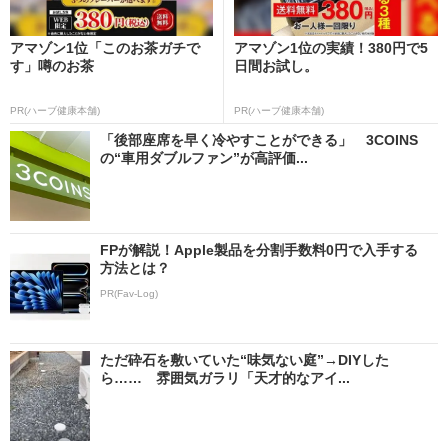
アマゾン1位「このお茶ガチで
アマゾン1位の実績！380円で5
す」噂のお茶
日間お試し。
PR(ハーブ健康本舗)
PR(ハーブ健康本舗)
「後部座席を早く冷やすことができる」 3COINS
の“車用ダブルファン”が高評価...
FPが解説！Apple製品を分割手数料0円で入手する
方法とは？
PR(Fav-Log)
ただ砕石を敷いていた“味気ない庭”→DIYした
ら…… 雰囲気ガラリ「天才的なアイ...