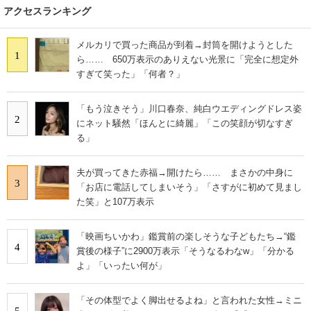
アクセスランキング
メルカリで買った商品が到着→封筒を開けようとした
1
ら…… 650万表示のありえない光景に「完全に想定外
すぎて笑った」「何者？」
「もう泣きそう」川口春奈、純白ウエディングドレス姿
2
にネット騒然「ほんとに綺麗」「この笑顔が切なすぎ
る」
夫が買ってきた赤福→開けたら…… まさかの中身に
3
「お店に電話してしまいそう」「さすがに初めて見まし
た笑」と107万表示
「映画ちいかわ」鑑賞前の楽しそうな子どもたち→“鑑
4
賞後の様子”に2900万表示「そうなるわなw」「分かる
よ」「いったい何が」
「その体型でよく脚出せるよね」と言われた女性→ミニ
5