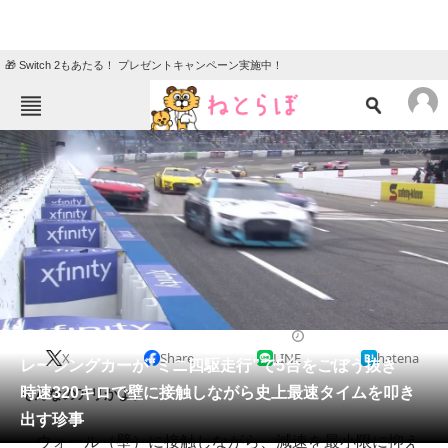
🎁 Switch 2もあたる！ プレゼントキャンペーン実施中！
ねとらぼメニュー
TOP
ニュース
エンタメ
クイズ
グルメ
地域
住まい
教育・育児
動物
リサーチ
2022/11/02 16:30（公開）
X
Share
LINE
hatena
会員記事
レーシングカーが“ミニ四駆走行”で5台をごぼう抜き
時速320キロで壁に接触しながら史上最速タイムを叩き
そんなのアリかよ。
メディア
出す珍事
ウォール（壁）に接触しながら、減速を最小限に抑え
注目記事を集めた総合ページ