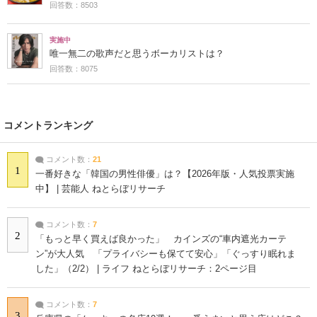
回答数：8503
実施中
唯一無二の歌声だと思うボーカリストは？
回答数：8075
コメントランキング
コメント数：
21
1
一番好きな「韓国の男性俳優」は？【2026年版・人気投票実施
中】 | 芸能人 ねとらぼリサーチ
コメント数：
7
2
「もっと早く買えば良かった」 カインズの“車内遮光カーテ
ン”が大人気 「プライバシーも保てて安心」「ぐっすり眠れま
した」（2/2） | ライフ ねとらぼリサーチ：2ページ目
コメント数：
7
3