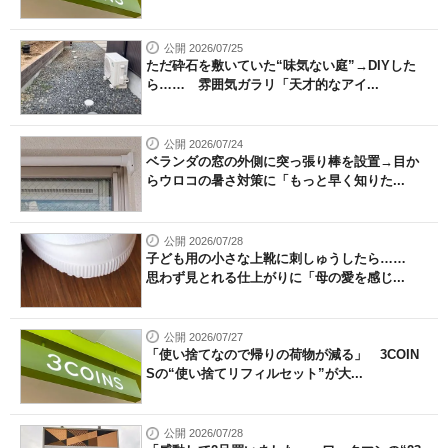
公開 2026/07/25
ただ砕石を敷いていた“味気ない庭”→DIYした
ら…… 雰囲気ガラリ「天才的なアイ...
公開 2026/07/24
ベランダの窓の外側に突っ張り棒を設置→目か
らウロコの暑さ対策に「もっと早く知りた...
公開 2026/07/28
子ども用の小さな上靴に刺しゅうしたら……
思わず見とれる仕上がりに「母の愛を感じ...
公開 2026/07/27
「使い捨てなので帰りの荷物が減る」 3COIN
Sの“使い捨てリフィルセット”が大...
公開 2026/07/28