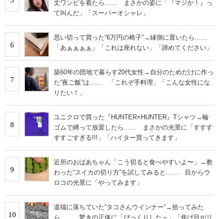
丈ワンピを着たら…… まさかの姿に「『マジか！』っ
て叫んだ」「スーパーオシャレ」
思い切って買った“6万円の椅子”→縁側に置いたら……
6
「あぁぁぁぁ」「これは座れない」「諦めてください」
築60年の団地で暮らす20代女性→自分のためだけに作っ
7
た“夜ご飯”は…… 「これぞ手料理」「こんな女性にな
りたい！」
ユニクロで買った『HUNTER×HUNTER』Tシャツ→輪
8
ゴムで縛って放置したら…… まさかの光景に「すすす
すすごすぎる!!!」「ハイター買ってきます」
近所のおばあちゃん「こう切ると食べやすいよ〜」→教
9
わった“スイカの切り方”を試してみると…… 目からウ
ロコの光景に「やってみます」
道端に落ちていた“タコさんウインナー”→拾ってみた
10
ら…… 驚きの正体に「びっくりした～」「焦げ目がリ