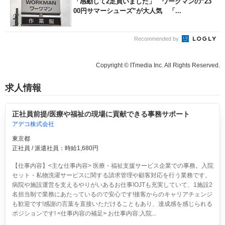
「感動して2足買いました」 ワークマンの“23
00円サマーシューズ”が大人気 「...
Recommended by
Copyright © ITmedia Inc. All Rights Reserved.
求人情報
正社員前提/医療や福祉の現場に貢献できる事務サポート
アデコ株式会社
東京都
正社員 / 派遣社員：時給1,680円
【仕事内容】<主な仕事内容> 医療・福祉支援サービス企業での事務。入院
セット・私物洗濯サービスに関する請求管理や顧客対応を行う業務です。
病院や施設運営を支えるやりがいあるお仕事!OJTも充実していて、1施設2
名担当制で業務にあたっているので安心です!接客からのキャリアチェンジ
も歓迎です!感謝の言葉を直接いただけることもあり、達成感を感じられる
ポジションです! <仕事内容の補足> お仕事内容:入院...