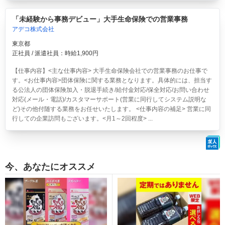
「未経験から事務デビュー」大手生命保険での営業事務
アデコ株式会社
東京都
正社員 / 派遣社員：時給1,900円
【仕事内容】<主な仕事内容> 大手生命保険会社での営業事務のお仕事で
す。<お仕事内容>団体保険に関する業務となります。具体的には、担当す
る公法人の団体保険加入・脱退手続き/給付金対応/保全対応/お問い合わせ
対応(メール・電話)/カスタマーサポート(営業に同行してシステム説明な
ど)その他付随する業務をお任せいたします。 <仕事内容の補足> 営業に同
行しての企業訪問もございます。<月1～2回程度> ...
今、あなたにオススメ