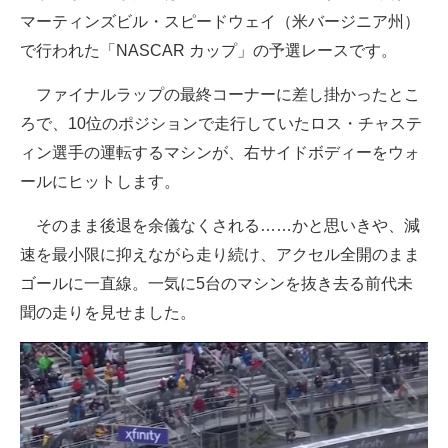
マーティンズビル・スピードウェイ（米バージニア州）
企業向けIT製品の総合サイト
で行われた「NASCAR カップ」の予選レースです。
IT製品の技術・比較・事例
ファイナルラップの最終コーナーに差し掛かったとこ
製造業のIT導入・活用を支援
ろで、10位のポジションで走行していたロス・チャステ
ィン選手の運転するマシンが、右サイドボディーをウォ
モノづくり技術者専門サイト
ールにヒットします。
エレクトロニクス専門サイト
そのまま後退を余儀なくされる……かと思いきや、減
電子設計の基本と応用
速を最小限に抑えながら走り続け、アクセル全開のまま
エネルギーの専門メディア
ゴールに一直線。一気に5台のマシンを抜き去る前代未
聞の走りを見せました。
建設×テクノロジーの最前線
ちょっと気になるネットの話題