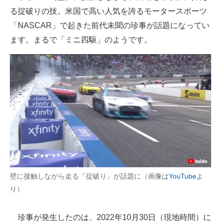
る掟破りの技。米国で高い人気を誇るモータースポーツ
ITの今と未来を見通す
「NASCAR」で起きた前代未聞の珍事が話題になってい
ます。まるで「ミニ四駆」のようです。
スマホと通信の最新トレンド
進化するPCとデバイスの未来
好きが集まる 比べて選べる
ビジネスと働き方のヒント
AI活用のいまが分かる
企業ITのトレンドを詳説
経営リーダーのコミュニティ
壁に接触しながら走る「掟破り」が話題に（画像は
YouTube
よ
り）
マーケ×ITの今がよく分かる
ITエンジニア向け専門サイト
珍事が発生したのは、2022年10月30日（現地時間）に