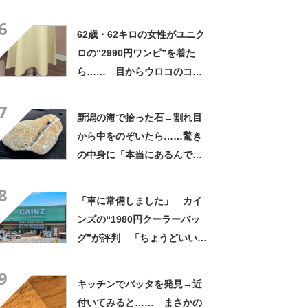
姿に「素敵ねぇうっとり」
6
「綺麗さが引き立ちます」
62歳・62キロの女性がユニク
ロの“2990円ワンピ”を着た
ら…… 目からウロコのコー
デに「全色ほしいくらい」
7
「参考になりました」
新潟の海で拾った石→割れ目
から中をのぞいたら……驚き
の中身に「本当にあるんです
ね！」「お宝だ」
8
「車に常備しました」 カイ
ンズの“1980円クーラーバッ
グ”が評判 「ちょうどいい大
きさ」「保冷剤を止めるベル
9
トが良い」
キッチンでバッタを発見→近
付いてみると…… まさかの