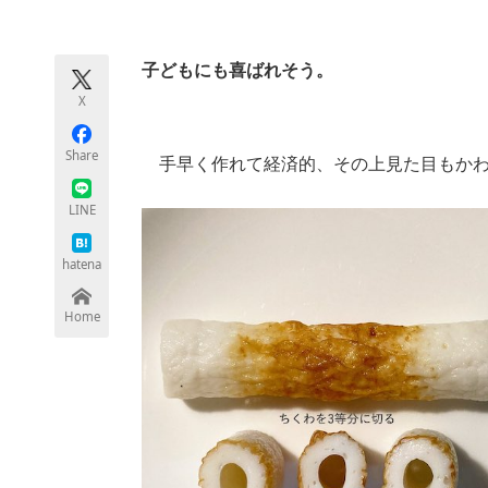
モノづくり技術者専門サイト
エレクトロ
子どもにも喜ばれそう。
X
ちょっと気になるネットの話題
Share
手早く作れて経済的、その上見た目もかわいい
LINE
hatena
Home