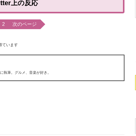
itter上の反応
2
次のページ
得ています
心に執筆。グルメ、音楽が好き。