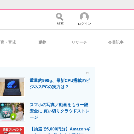
検索
ログイン
教育・育児
動物
リサーチ
会員記事
バイスの未来
好きが集まる 比べて選べる
- PR -
重量約999g、最新CPU搭載のビ
コミュニティ
マーケ×ITの今がよく分かる
ジネスPCの実力は？
スマホの写真／動画をもう一段
・活用を支援
安全に 買い切りクラウドストレ
ージ
【抽選で5,000円分】Amazonギ