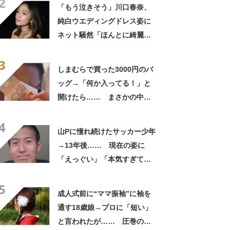
2
笑」と107万表示
「もう泣きそう」川口春奈、
純白ウエディングドレス姿に
ネット騒然「ほんとに綺麗」
「この笑顔が切なすぎる」
3
しまむらで買った3000円のバ
ッグ→「何か入ってる！」と
開けたら…… まさかの中身
に「買いに走った」「コスパ
4
良すぎる」
山Pに憧れ続けたサッカー少年
→13年後…… 現在の姿に
「えっぐい」「本気すぎて尊
敬する」と49万再生
5
成人式前に“ママ振袖”に袖を
通す18歳娘→プロに「短い」
と言われたが…… 圧巻の着