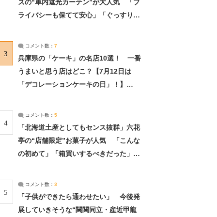
ズの“車内遮光カーテン”が大人気 「プ
ライバシーも保てて安心」「ぐっすり眠
れました」（2/2） | ライフ ねとらぼリ
サーチ：2ページ目
コメント数：
7
3
兵庫県の「ケーキ」の名店10選！ 一番
うまいと思う店はどこ？【7月12日は
「デコレーションケーキの日」！】
（2/4） | 兵庫県 ねとらぼリサーチ：2ペ
ージ目
コメント数：
5
4
「北海道土産としてもセンス抜群」六花
亭の“店舗限定”お菓子が人気 「こんな
の初めて」「箱買いするべきだった」
（1/2） | 北海道 ねとらぼリサーチ
コメント数：
3
5
「子供ができたら通わせたい」 今後発
展していきそうな“関関同立・産近甲龍