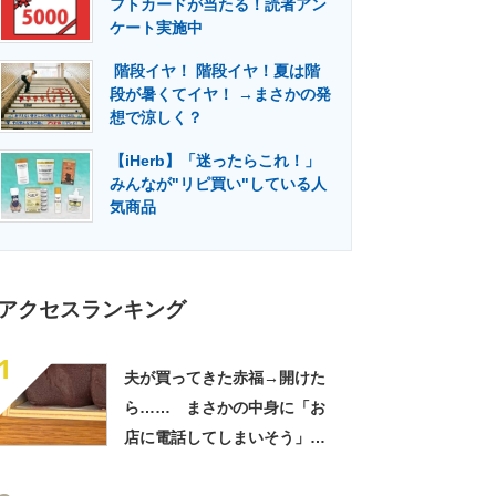
フトカードが当たる！読者アン
門メディア
建設×テクノロジーの最前線
ケート実施中
階段イヤ！ 階段イヤ！夏は階
段が暑くてイヤ！ →まさかの発
想で涼しく？
【iHerb】「迷ったらこれ！」
みんなが"リピ買い"している人
気商品
アクセスランキング
1
夫が買ってきた赤福→開けた
ら…… まさかの中身に「お
店に電話してしまいそう」
「さすがに初めて見ました