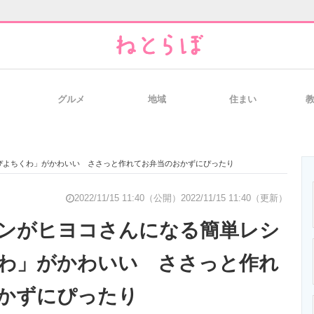
グルメ
地域
住まい
と未来を見通す
スマホと通信の最新トレンド
進化するPCとデ
ぴよちくわ」がかわいい ささっと作れてお弁当のおかずにぴったり
のいまが分かる
企業ITのトレンドを詳説
経営リーダーの
2022/11/15 11:40（公開）
2022/11/15 11:40（更新）
ンがヒヨコさんになる簡単レシ
わ」がかわいい ささっと作れ
T製品の総合サイト
IT製品の技術・比較・事例
製造業のIT導入
かずにぴったり