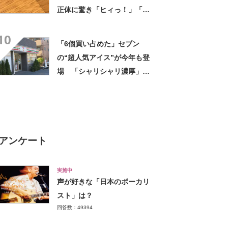
正体に驚き「ヒィっ！」「心
臓に悪いよね、、、」
10
「6個買い占めた」セブン
の“超人気アイス”が今年も登
場 「シャリシャリ濃厚」
「ちょーーーうまい」「箱で
欲しいよこれ」「喫茶店で出
てきてもおかしくない」
アンケート
実施中
声が好きな「日本のボーカリ
スト」は？
回答数：49394