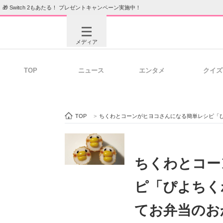
🎁 Switch 2もあたる！ プレゼントキャンペーン実施中！
メディア
TOP
ニュース
エンタメ
クイズ
注目記事を集めた総合ページ
ITの今
TOP
>
ちくわとコーンがヒヨコさんになる簡単レシピ「
ビジネスと働き方のヒント
AI活用
ちくわとコー
ピ「ぴよちく
ITエンジニア向け専門サイト
企業向けI
てお弁当のお