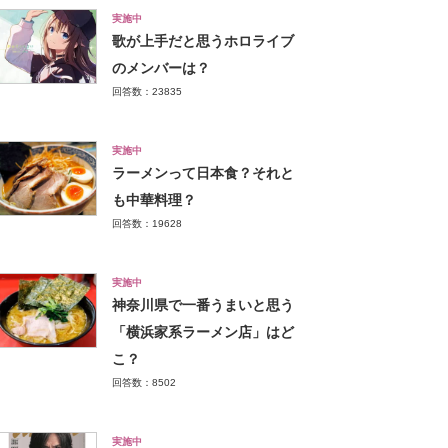
実施中
歌が上手だと思うホロライブ
のメンバーは？
回答数：23835
実施中
ラーメンって日本食？それと
も中華料理？
回答数：19628
実施中
神奈川県で一番うまいと思う
「横浜家系ラーメン店」はど
こ？
回答数：8502
実施中