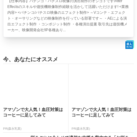
【仕事内容】パチンコ・パチスロ映像の演出制作のオシゴトです!After
Effectsのスキルや遊技機映像制作経験を活かして活躍いただけます! <業務
内容> <パチンコ/パチスロ映像のエフェクト制作> ～Vコンテ・エフェク
ト・オーサリングなどの映像制作を行っている部署です～ ・AEによる演
出エフェクト制作 ・コンポジット制作 ・各種演出提案 取引先は遊技機メ
ーカー、映像開発会社!IP各種あり...
今、あなたにオススメ
アマゾンで大人気！血圧対策は
アマゾンで大人気！血圧対策は
コーヒーに足してみて
コーヒーに足してみて
PR(森永乳業)
PR(森永乳業)