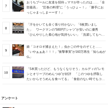
おうちプールに友達を招待→ママが作ったのは……「全
7
部最高」 “圧巻の料理”に「うっひょ～！」「勝手にお
っじゃまっしまーーす！」
「汗をかいても全く張り付かない」「6枚買いまし
8
た」 ワークマンの“580円Tシャツ”が安いのに優秀
「ひんやりした着心地が気持ちいい」「洗濯してもヘタ
らない」
娘「コオロギ捕まえた！」虫かごの中をのぞくと……
9
「いやぁぁあ！！！」“衝撃事実”が160万再生「知らぬが
仏」
「5本買ったけど、もうなくなりそう」カルディの“レモ
10
ンとオリーブのめんつゆ”が好評 「このつゆを摂取し
たいからそうめんを食べてる」「食欲のない時でもコレ
で食べられる」
アンケート