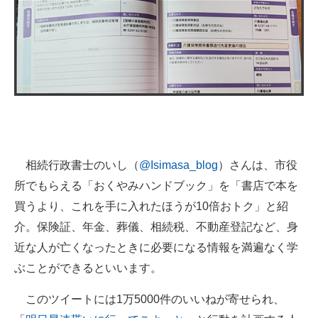
企業向けIT製品の総合サイト
IT製品の技術・比較・事例
製造業のIT導入・活用を支援
モノづくり技術者専門サイト
エレクトロニクス専門サイト
相続行政書士のいし（
@Isimasa_blog
）さんは、市役
電子設計の基本と応用
所でもらえる「おくやみハンドブック」を「書店で本を
エネルギーの専門メディア
買うより、これを手に入れたほうが10倍おトク」と紹
介。保険証、年金、葬儀、相続税、不動産登記など、身
建設×テクノロジーの最前線
近な人が亡くなったときに必要になる情報を満遍なく学
ちょっと気になるネットの話題
ぶことができるといいます。
このツイートには1万5000件のいいねが寄せられ、