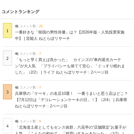
コメントランキング
コメント数：
21
1
一番好きな「韓国の男性俳優」は？【2026年版・人気投票実施
中】 | 芸能人 ねとらぼリサーチ
コメント数：
7
2
「もっと早く買えば良かった」 カインズの“車内遮光カーテ
ン”が大人気 「プライバシーも保てて安心」「ぐっすり眠れま
した」（2/2） | ライフ ねとらぼリサーチ：2ページ目
コメント数：
7
3
兵庫県の「ケーキ」の名店10選！ 一番うまいと思う店はどこ？
【7月12日は「デコレーションケーキの日」！】（2/4） | 兵庫県
ねとらぼリサーチ：2ページ目
コメント数：
5
4
「北海道土産としてもセンス抜群」六花亭の“店舗限定”お菓子が
人気 「こんなの初めて」「箱買いするべきだった」（1/2） |