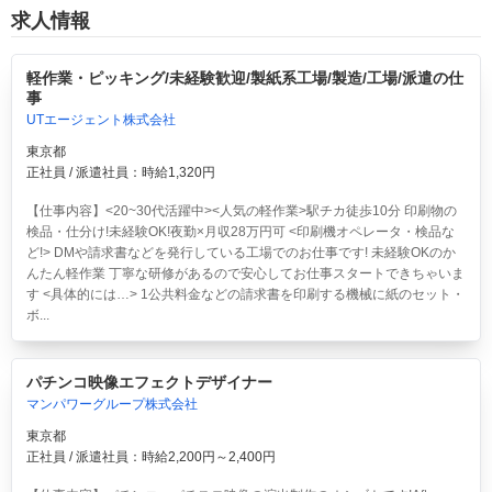
求人情報
軽作業・ピッキング/未経験歓迎/製紙系工場/製造/工場/派遣の仕
事
UTエージェント株式会社
東京都
正社員 / 派遣社員：時給1,320円
【仕事内容】<20~30代活躍中><人気の軽作業>駅チカ徒歩10分 印刷物の
検品・仕分け!未経験OK!夜勤×月収28万円可
<印刷機オペレータ・検品な
ど!> DMや請求書などを発行している工場でのお仕事です! 未経験OKのか
んたん軽作業 丁寧な研修があるので安心してお仕事スタートできちゃいま
す <具体的には…> 1公共料金などの請求書を印刷する機械に紙のセット・
ボ...
パチンコ映像エフェクトデザイナー
マンパワーグループ株式会社
東京都
正社員 / 派遣社員：時給2,200円～2,400円