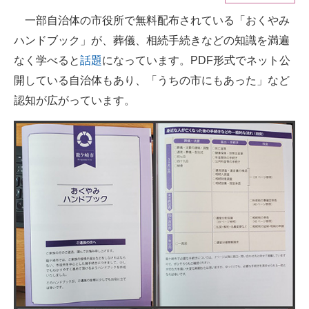
一部自治体の市役所で無料配布されている「おくやみ
ITの今と未来を見通す
ハンドブック」が、葬儀、相続手続きなどの知識を満遍
スマホと通信の最新トレンド
なく学べると
話題
になっています。PDF形式でネット公
開している自治体もあり、「うちの市にもあった」など
進化するPCとデバイスの未来
認知が広がっています。
好きが集まる 比べて選べる
ビジネスと働き方のヒント
AI活用のいまが分かる
企業ITのトレンドを詳説
経営リーダーのコミュニティ
マーケ×ITの今がよく分かる
ITエンジニア向け専門サイト