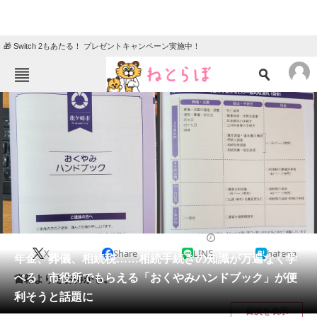
🎁 Switch 2もあたる！ プレゼントキャンペーン実施中！
ねとらぼメニュー
TOP
ニュース
エンタメ
クイズ
グルメ
地域
住まい
教育・育児
動物
リサーチ
2022/11/19 15:00（公開）
X
Share
LINE
hatena
会員記事
年金、葬儀、相続税……相続手続きの知識が万遍なく学
べる 市役所でもらえる「おくやみハンドブック」が便
書籍よりもお得かも。
メディア
利そうと話題に
目次を表示
注目記事を集めた総合ページ