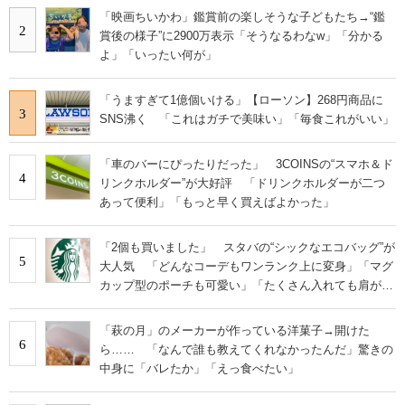
「映画ちいかわ」鑑賞前の楽しそうな子どもたち→“鑑
2
賞後の様子”に2900万表示「そうなるわなw」「分かる
よ」「いったい何が」
「うますぎて1億個いける」【ローソン】268円商品に
3
SNS沸く 「これはガチで美味い」「毎食これがいい」
「車のバーにぴったりだった」 3COINSの“スマホ＆ド
4
リンクホルダー”が大好評 「ドリンクホルダーが二つ
あって便利」「もっと早く買えばよかった」
「2個も買いました」 スタバの“シックなエコバッグ”が
5
大人気 「どんなコーデもワンランク上に変身」「マグ
カップ型のポーチも可愛い」「たくさん入れても肩が痛
くならない」
「萩の月」のメーカーが作っている洋菓子→開けた
6
ら…… 「なんで誰も教えてくれなかったんだ」驚きの
中身に「バレたか」「えっ食べたい」