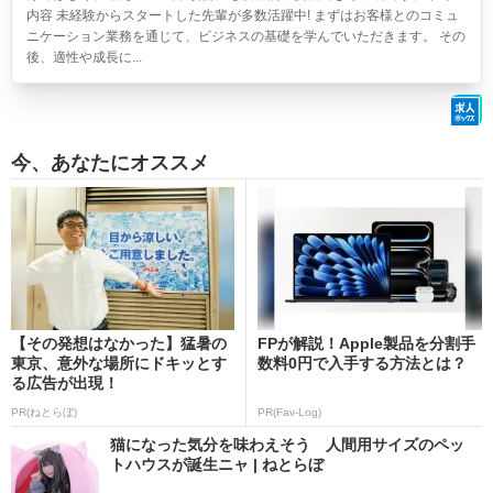
内容 未経験からスタートした先輩が多数活躍中! まずはお客様とのコミュ
ニケーション業務を通じて、ビジネスの基礎を学んでいただきます。 その
後、適性や成長に...
今、あなたにオススメ
【その発想はなかった】猛暑の
FPが解説！Apple製品を分割手
東京、意外な場所にドキッとす
数料0円で入手する方法とは？
る広告が出現！
PR(ねとらぼ)
PR(Fav-Log)
猫になった気分を味わえそう 人間用サイズのペッ
トハウスが誕生ニャ | ねとらぼ