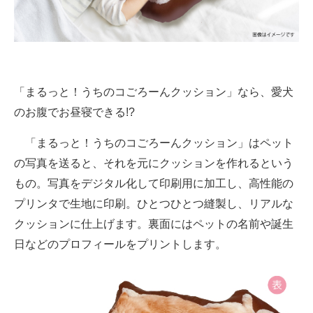
企業向けIT製品の総合サイト
IT製品の技術・比較・事例
製造業のIT導入・活用を支援
「まるっと！うちのコごろーんクッション」なら、愛犬
モノづくり技術者専門サイト
のお腹でお昼寝できる!?
エレクトロニクス専門サイト
「まるっと！うちのコごろーんクッション」はペット
の写真を送ると、それを元にクッションを作れるという
電子設計の基本と応用
もの。写真をデジタル化して印刷用に加工し、高性能の
エネルギーの専門メディア
プリンタで生地に印刷。ひとつひとつ縫製し、リアルな
クッションに仕上げます。裏面にはペットの名前や誕生
建設×テクノロジーの最前線
日などのプロフィールをプリントします。
ちょっと気になるネットの話題