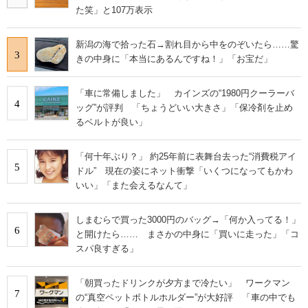
た笑」と107万表示
新潟の海で拾った石→割れ目から中をのぞいたら……驚
3
きの中身に「本当にあるんですね！」「お宝だ」
「車に常備しました」 カインズの“1980円クーラーバ
4
ッグ”が評判 「ちょうどいい大きさ」「保冷剤を止め
るベルトが良い」
「何十年ぶり？」 約25年前に表舞台去った“消費税アイ
5
ドル” 現在の姿にネット衝撃「いくつになってもかわ
いい」「また会えるなんて」
しまむらで買った3000円のバッグ→「何か入ってる！」
6
と開けたら…… まさかの中身に「買いに走った」「コ
スパ良すぎる」
「朝買ったドリンクが夕方まで冷たい」 ワークマン
7
の“真空ペットボトルホルダー”が大好評 「車の中でも