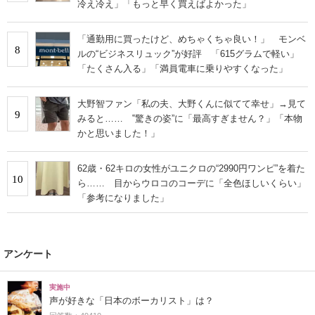
冷え冷え」「もっと早く買えばよかった」
「通勤用に買ったけど、めちゃくちゃ良い！」 モンベ
8
ルの“ビジネスリュック”が好評 「615グラムで軽い」
「たくさん入る」「満員電車に乗りやすくなった」
大野智ファン「私の夫、大野くんに似てて幸せ」→見て
9
みると…… ‟驚きの姿”に「最高すぎません？」「本物
かと思いました！」
62歳・62キロの女性がユニクロの“2990円ワンピ”を着た
10
ら…… 目からウロコのコーデに「全色ほしいくらい」
「参考になりました」
アンケート
実施中
声が好きな「日本のボーカリスト」は？