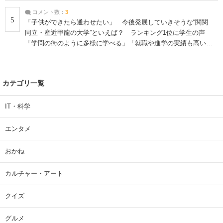
コメント数：
3
5
「子供ができたら通わせたい」 今後発展していきそうな“関関
同立・産近甲龍の大学”といえば？ ランキング1位に学生の声
「学問の街のように多様に学べる」「就職や進学の実績も高い」
| 大学 ねとらぼリサーチ
カテゴリ一覧
IT・科学
エンタメ
おかね
カルチャー・アート
クイズ
グルメ