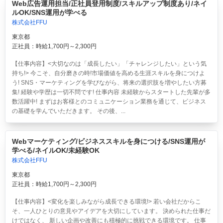
Web広告運用担当/正社員登用制度/スキルアップ制度あり/ネイ
ルOK/SNS運用が学べる
株式会社FFU
東京都
正社員：時給1,700円～2,300円
【仕事内容】<大切なのは「成長したい」「チャレンジしたい」という気
持ち!> 今こそ、自分磨きの時!市場価値を高める生涯スキルを身につけよ
う! SNS・マーケティングを学びながら、将来の選択肢を増やしたい方募
集! 経験や学歴は一切不問です! 仕事内容 未経験からスタートした先輩が多
数活躍中! まずはお客様とのコミュニケーション業務を通じて、ビジネス
の基礎を学んでいただきます。 その後、...
Webマーケティング/ビジネススキルを身につける/SNS運用が
学べる/ネイルOK/未経験OK
株式会社FFU
東京都
正社員：時給1,700円～2,300円
【仕事内容】<変化を楽しみながら成長できる環境!> 若い会社だからこ
そ、一人ひとりの意見やアイデアを大切にしています。 決められた仕事だ
けではなく、 新しい企画や改善にも積極的に挑戦できる環境です。 仕事