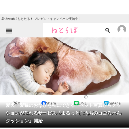
🎁 Switch 2もあたる！ プレゼントキャンペーン実施中！
ねとらぼメニュー
TOP
ニュース
エンタメ
クイズ
グルメ
地域
住まい
教育・育児
動物
リサーチ
2022/11/20 11:30（公開）
X
Share
LINE
hatena
会員記事
愛犬・愛猫のおなかを枕にできる ペット写真からクッ
ションが作れるサービス「まるっと！うちのコごろーん
おしりや肉球は「パーツクッション」、顔には「にっこりクショ
メディア
クッション」開始
ン」も。
注目記事を集めた総合ページ