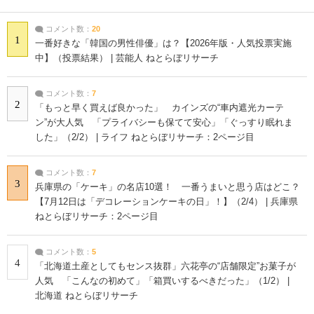
コメント数：
20
1
一番好きな「韓国の男性俳優」は？【2026年版・人気投票実施
中】（投票結果） | 芸能人 ねとらぼリサーチ
コメント数：
7
2
「もっと早く買えば良かった」 カインズの“車内遮光カーテ
ン”が大人気 「プライバシーも保てて安心」「ぐっすり眠れま
した」（2/2） | ライフ ねとらぼリサーチ：2ページ目
コメント数：
7
3
兵庫県の「ケーキ」の名店10選！ 一番うまいと思う店はどこ？
【7月12日は「デコレーションケーキの日」！】（2/4） | 兵庫県
ねとらぼリサーチ：2ページ目
コメント数：
5
4
「北海道土産としてもセンス抜群」六花亭の“店舗限定”お菓子が
人気 「こんなの初めて」「箱買いするべきだった」（1/2） |
北海道 ねとらぼリサーチ