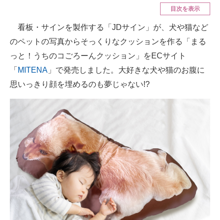
目次を表示
ITの今と未来を見通す
看板・サインを製作する「JDサイン」が、犬や猫など
のペットの写真からそっくりなクッションを作る「まる
スマホと通信の最新トレンド
っと！うちのコごろーんクッション」をECサイト
進化するPCとデバイスの未来
「
MITENA
」で発売しました。大好きな犬や猫のお腹に
思いっきり顔を埋めるのも夢じゃない!?
好きが集まる 比べて選べる
ビジネスと働き方のヒント
AI活用のいまが分かる
企業ITのトレンドを詳説
経営リーダーのコミュニティ
マーケ×ITの今がよく分かる
ITエンジニア向け専門サイト