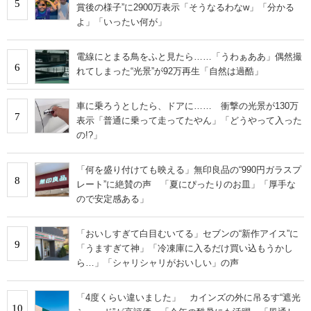
5
賞後の様子”に2900万表示「そうなるわなw」「分かる
よ」「いったい何が」
電線にとまる鳥をふと見たら……「うわぁああ」偶然撮
6
れてしまった“光景”が92万再生「自然は過酷」
車に乗ろうとしたら、ドアに…… 衝撃の光景が130万
7
表示「普通に乗って走ってたやん」「どうやって入った
の!?」
「何を盛り付けても映える」無印良品の“990円ガラスプ
8
レート”に絶賛の声 「夏にぴったりのお皿」「厚手な
ので安定感ある」
「おいしすぎて白目むいてる」セブンの“新作アイス”に
9
「うますぎて神」「冷凍庫に入るだけ買い込もうかし
ら…」「シャリシャリがおいしい」の声
「4度くらい違いました」 カインズの外に吊るす“遮光
10