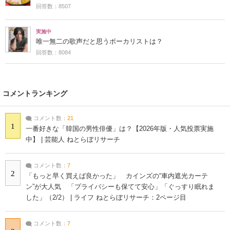
回答数：8507
実施中
唯一無二の歌声だと思うボーカリストは？
回答数：8084
コメントランキング
コメント数：
21
1
一番好きな「韓国の男性俳優」は？【2026年版・人気投票実施
中】 | 芸能人 ねとらぼリサーチ
コメント数：
7
2
「もっと早く買えば良かった」 カインズの“車内遮光カーテ
ン”が大人気 「プライバシーも保てて安心」「ぐっすり眠れま
した」（2/2） | ライフ ねとらぼリサーチ：2ページ目
コメント数：
7