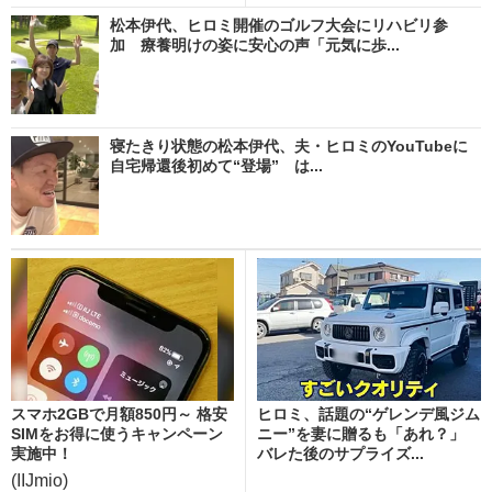
松本伊代、ヒロミ開催のゴルフ大会にリハビリ参
加 療養明けの姿に安心の声「元気に歩...
寝たきり状態の松本伊代、夫・ヒロミのYouTubeに
自宅帰還後初めて“登場” は...
スマホ2GBで月額850円～ 格安
ヒロミ、話題の“ゲレンデ風ジム
SIMをお得に使うキャンペーン
ニー”を妻に贈るも「あれ？」
実施中！
バレた後のサプライズ...
(IIJmio)