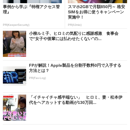
事例から学ぶ『特権アクセス管
スマホ2GBで月額850円～ 格安
理』
SIMをお得に使うキャンペーン
実施中！
PR(KeeperSecurity)
PR(IIJmio)
小柳ルミ子、ヒロミの気配りに感謝感激 食事会
で“女子や後輩には払わせたくない”の...
FPが解説！Apple製品を分割手数料0円で入手する
方法とは？
PR(Fav-Log)
「イチャイチャ感半端ない」 ヒロミ、妻・松本伊
代をヘアカットする動画が130万回...