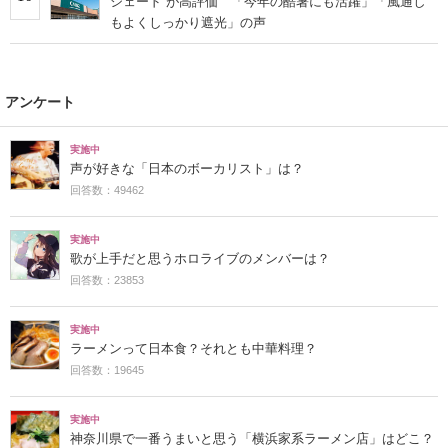
シェード”が高評価 「今年の酷暑にも活躍」「風通し
もよくしっかり遮光」の声
アンケート
実施中
声が好きな「日本のボーカリスト」は？
回答数：49462
実施中
歌が上手だと思うホロライブのメンバーは？
回答数：23853
実施中
ラーメンって日本食？それとも中華料理？
回答数：19645
実施中
神奈川県で一番うまいと思う「横浜家系ラーメン店」はどこ？