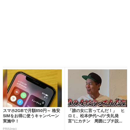
スマホ2GBで月額850円～ 格安
「誰の女に言ってんだ！」 ヒ
SIMをお得に使うキャンペーン
ロミ、松本伊代への“失礼発
実施中！
言”にカチン 周囲にプチ説...
PR(IIJmio)