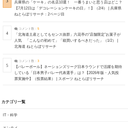
3
兵庫県の「ケーキ」の名店10選！ 一番うまいと思う店はどこ？
【7月12日は「デコレーションケーキの日」！】（2/4） | 兵庫県
ねとらぼリサーチ：2ページ目
コメント数：
5
4
「北海道土産としてもセンス抜群」六花亭の“店舗限定”お菓子が
人気 「こんなの初めて」「箱買いするべきだった」（1/2） |
北海道 ねとらぼリサーチ
コメント数：
3
5
【バレーボール】ネーションズリーグ日本ラウンドで活躍を期待
している「日本男子バレー代表選手」は？【2026年版・人気投
票実施中】（投票結果） | スポーツ ねとらぼリサーチ
カテゴリ一覧
IT・科学
エンタメ