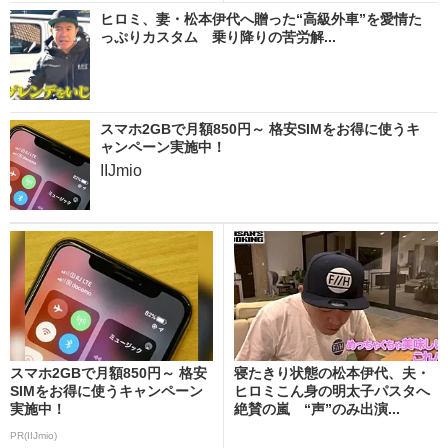
ヒロミ、妻・松本伊代へ贈った“高級外車”を愛情た
っぷりカスタム 乗り降りの苦労解...
スマホ2GBで月額850円～ 格安SIMをお得に使うキ
ャンペーン実施中！
IIJmio
スマホ2GBで月額850円～ 格安
寝たきり状態の松本伊代、夫・
SIMをお得に使うキャンペーン
ヒロミこん身の明太子パスタへ
実施中！
絶賛の嵐 “声”のみ出演...
PR(IIJmio)