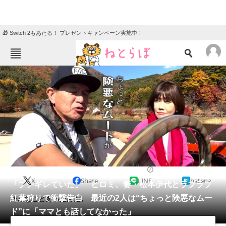
🎁 Switch 2もあたる！ プレゼントキャンペーン実施中！
ねとらぼメニュー
TOP
ニュース
エンタメ
クイズ
グルメ
地域
住まい
教育・育児
動物
リサーチ
2022/11/20 14:25（公開）
X
Share
LINE
hatena
会員記事
「ブチギレていた」 ヒロミ、妻・松本伊代とラブラブ
紅葉狩りで衝撃告白 最近の2人は“ちょっと険悪なムー
そんなことあったんだ。
メディア
ド”に「ママとも話してなかった」
注目記事を集めた総合ページ