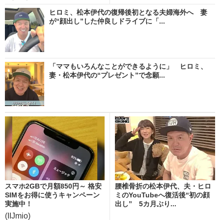
ヒロミ、松本伊代の復帰後初となる夫婦海外へ 妻
が“顔出し”した仲良しドライブに「...
「ママもいろんなことができるように」 ヒロミ、
妻・松本伊代の“プレゼント”で念願...
スマホ2GBで月額850円～ 格安
腰椎骨折の松本伊代、夫・ヒロ
SIMをお得に使うキャンペーン
ミのYouTubeへ復活後“初の顔
実施中！
出し” 5カ月ぶり...
(IIJmio)