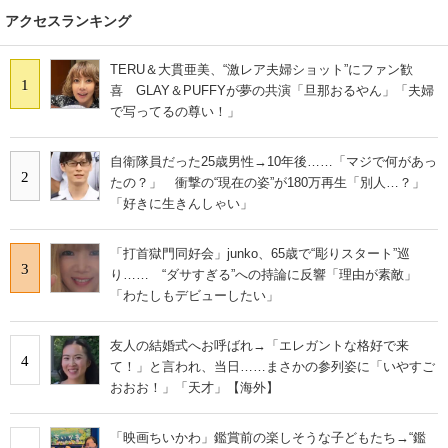
アクセスランキング
TERU＆大貫亜美、“激レア夫婦ショット”にファン歓
1
喜 GLAY＆PUFFYが夢の共演「旦那おるやん」「夫婦
で写ってるの尊い！」
自衛隊員だった25歳男性→10年後……「マジで何があっ
2
たの？」 衝撃の“現在の姿”が180万再生「別人…？」
「好きに生きんしゃい」
「打首獄門同好会」junko、65歳で“彫りスタート”巡
3
り…… “ダサすぎる”への持論に反響「理由が素敵」
「わたしもデビューしたい」
友人の結婚式へお呼ばれ→「エレガントな格好で来
4
て！」と言われ、当日……まさかの参列姿に「いやすご
おおお！」「天才」【海外】
「映画ちいかわ」鑑賞前の楽しそうな子どもたち→“鑑