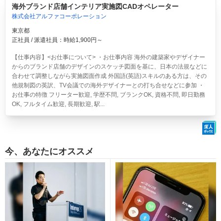
海外ブランド店舗インテリア実施図CADオペレーター
株式会社アルファコーポレーション
東京都
正社員 / 派遣社員：時給1,900円～
【仕事内容】<お仕事について> ・お仕事内容 海外の建築家やデザイナー
からのブランド店舗のデザインのスケッチ図面を基に、日本の法規などに
合わせて調整しながら実施図面作成 外国語(英語)スキルのある方は、その
他規制図の英訳、TV会議での海外デザイナーとの打ち合せなどに参加 ・
お仕事の特徴 フリーター歓迎, 学歴不問, ブランクOK, 資格不問, 即日勤務
OK, フルタイム歓迎, 長期歓迎, 駅...
今、あなたにオススメ