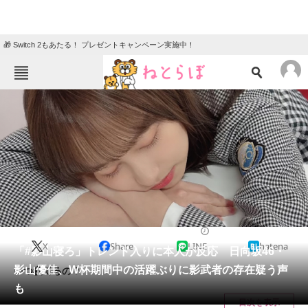
🎁 Switch 2もあたる！ プレゼントキャンペーン実施中！
ねとらぼメニュー
TOP
ニュース
エンタメ
クイズ
グルメ
地域
住まい
教育・育児
動物
リサーチ
2022/12/02 12:52（公開）
X
Share
LINE
hatena
会員記事
「#影山寝ろ」トレンド入りに本人が反応 日向坂46・
影山優佳、W杯期間中の活躍ぶりに影武者の存在疑う声
いつ寝てるの？
メディア
も
目次を表示
注目記事を集めた総合ページ