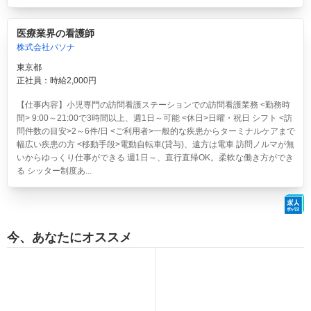
医療業界の看護師
株式会社パソナ
東京都
正社員：時給2,000円
【仕事内容】小児専門の訪問看護ステーションでの訪問看護業務 <勤務時
間> 9:00～21:00で3時間以上、週1日～可能 <休日>日曜・祝日 シフト <訪
問件数の目安>2～6件/日 <ご利用者>一般的な疾患からターミナルケアまで
幅広い疾患の方 <移動手段>電動自転車(貸与)、遠方は電車 訪問ノルマが無
いからゆっくり仕事ができる 週1日～、直行直帰OK。柔軟な働き方ができ
る シッター制度あ...
今、あなたにオススメ