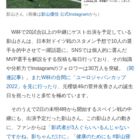
企業向けIT製品の総合サイト
影山さん（画像は
影山優佳 公式Instagram
から）
IT製品の技術・比較・事例
W杯で20試合以上の中継にゲスト出演を予定している
製造業のIT導入・活用を支援
影山さんは、日本対ドイツ戦のスタメン予想で10人の選
モノづくり技術者専門サイト
手を的中させて一躍話題に。SNSでは個人的に選んだ
MVP選手を解説をする投稿も毎日行っており、その知識
エレクトロニクス専門サイト
や分析力でInstagramのフォロワーは30万人を突破。（
関
電子設計の基本と応用
連記事
）。
またW杯の合間に「ユーロジャパンカップ
2022」を見に行ったり
、元櫻坂46の菅井友香さんの誕生
エネルギーの専門メディア
日を祝ったりと多忙を極めています。
建設×テクノロジーの最前線
そのうえで2日の未明4時から開始するスペイン戦の中
ちょっと気になるネットの話題
継にも、出演予定だった影山さん。この影山さんの動き
に、ファンからは「
影武者が3人ぐらいいるんじゃない
ですかね。影ちゃんだけに
」「
健康のためにも #影山寝