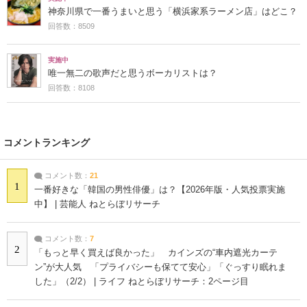
神奈川県で一番うまいと思う「横浜家系ラーメン店」はどこ？
回答数：8509
実施中
唯一無二の歌声だと思うボーカリストは？
回答数：8108
コメントランキング
コメント数：
21
1
一番好きな「韓国の男性俳優」は？【2026年版・人気投票実施
中】 | 芸能人 ねとらぼリサーチ
コメント数：
7
2
「もっと早く買えば良かった」 カインズの“車内遮光カーテ
ン”が大人気 「プライバシーも保てて安心」「ぐっすり眠れま
した」（2/2） | ライフ ねとらぼリサーチ：2ページ目