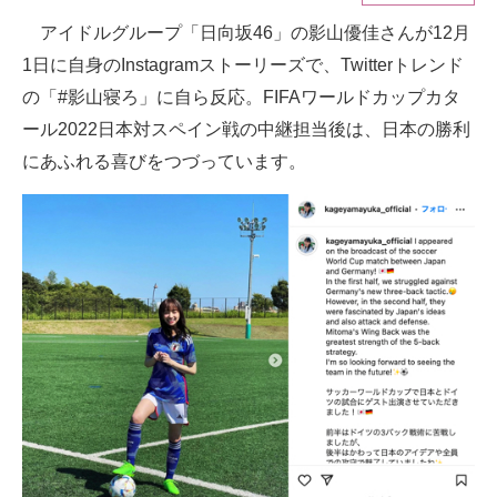
アイドルグループ「日向坂46」の影山優佳さんが12月
ITの今と未来を見通す
1日に自身のInstagramストーリーズで、Twitterトレンド
スマホと通信の最新トレンド
の「#影山寝ろ」に自ら反応。FIFAワールドカップカタ
ール2022日本対スペイン戦の中継担当後は、日本の勝利
進化するPCとデバイスの未来
にあふれる喜びをつづっています。
好きが集まる 比べて選べる
ビジネスと働き方のヒント
AI活用のいまが分かる
企業ITのトレンドを詳説
経営リーダーのコミュニティ
マーケ×ITの今がよく分かる
ITエンジニア向け専門サイト