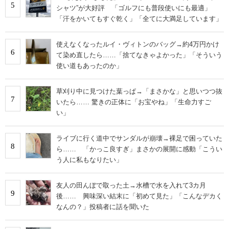
5
シャツ”が大好評 「ゴルフにも普段使いにも最適」
「汗をかいてもすぐ乾く」「全てに大満足しています」
使えなくなったルイ・ヴィトンのバッグ→約4万円かけ
6
て染め直したら……「捨てなきゃよかった」「そういう
使い道もあったのか」
草刈り中に見つけた葉っぱ→「まさかな」と思いつつ抜
7
いたら…… 驚きの正体に「お宝やね」「生命力すご
い」
ライブに行く道中でサンダルが崩壊→裸足で困っていた
8
ら…… 「かっこ良すぎ」まさかの展開に感動「こうい
う人に私もなりたい」
友人の田んぼで取った土→水槽で水を入れて3カ月
9
後…… 興味深い結末に「初めて見た」「こんなデカく
なんの？」投稿者に話を聞いた