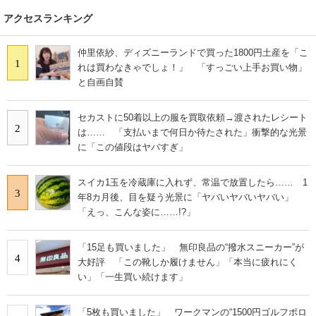
アクセスランキング
仲里依紗、ディズニーランドで買った1800円土産を「こ
1
れは買わなきゃでしょ！」 「すっごい上手お買い物」
と自画自賛
セカストに50着以上の服を買取依頼→渡されたレシート
2
は…… 「支払いまで何日か待たされた」衝撃的な光景
に「この値段はヤバすぎ」
スイカ1玉を冷蔵庫に入れず、常温で放置したら…… 1
3
年8カ月後、目を疑う光景に「ヤバいヤバいヤバい」
「えっ、こんな姿に……!?」
「15足も買いました」 無印良品の“撥水スニーカー”が
4
大好評 「この靴しか履けません」「本当に疲れにく
い」「一生買い続けます」
「5枚も買いました」 ワークマンの“1500円ゴルフポロ