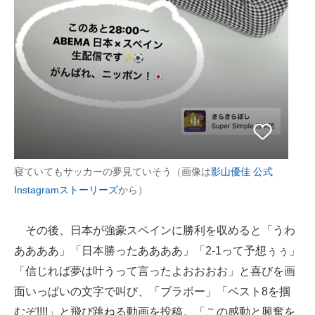
寝ていてもサッカーの夢見ていそう（画像は
影山優佳 公式
Instagramストーリーズ
から）
その後、日本が強豪スペインに勝利を収めると「うわ
ああああ」「日本勝ったああああ」「2-1って予想ぅぅ」
「信じれば夢は叶うって言ったよおおおお」と喜びを画
面いっぱいの文字で叫び、「ブラボー」「ベスト8を掴
むぞ!!!!」と飛び跳ねる動画を投稿。「この感動と興奮を