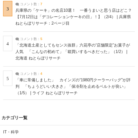
コメント数：
7
3
兵庫県の「ケーキ」の名店10選！ 一番うまいと思う店はどこ？
【7月12日は「デコレーションケーキの日」！】（2/4） | 兵庫県
ねとらぼリサーチ：2ページ目
コメント数：
5
4
「北海道土産としてもセンス抜群」六花亭の“店舗限定”お菓子が
人気 「こんなの初めて」「箱買いするべきだった」（1/2） |
北海道 ねとらぼリサーチ
コメント数：
4
5
「車に常備しました」 カインズの“1980円クーラーバッグ”が評
判 「ちょうどいい大きさ」「保冷剤を止めるベルトが良い」
（1/5） | ライフ ねとらぼリサーチ
カテゴリ一覧
IT・科学