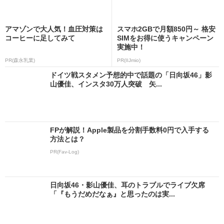
アマゾンで大人気！血圧対策は
スマホ2GBで月額850円～ 格安
コーヒーに足してみて
SIMをお得に使うキャンペーン
実施中！
PR(森永乳業)
PR(IIJmio)
ドイツ戦スタメン予想的中で話題の「日向坂46」影
山優佳、インスタ30万人突破 矢...
FPが解説！Apple製品を分割手数料0円で入手する
方法とは？
PR(Fav-Log)
日向坂46・影山優佳、耳のトラブルでライブ欠席
「『もうだめだなぁ』と思ったのは実...