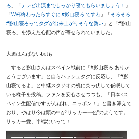
ろ
」「
テレビ出演までしっかり寝てもらいましょう！
」
「
W杯終わったらすぐに #影山寝ろ ですわ
」「
そろそろ
#影山寝ろってタグが出来上がりそうな勢い
」と「#影山
寝ろ」を添えた心配の声が寄せられていました。
大迫はんぱないbotも
すると影山さんはスペイン戦前に「#影山寝ろ ありが
とうございます」と自らハッシュタグに反応し、「#影
山寝てるよ」と中継スタジオの机に突っ伏して仮眠して
いる様子を投稿。ファンを安心させつつも、「日本×ス
ペイン生配信です がんばれ、ニッポン！」と書き添えて
おり、やはり今は頭の中が“サッカー一色”のようです。
サッカー愛、半端ないって！