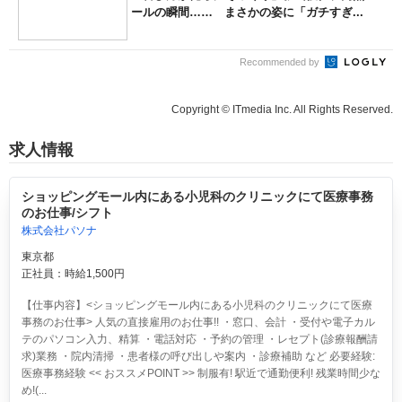
ールの瞬間…… まさかの姿に「ガチすぎ...
Recommended by
Copyright © ITmedia Inc. All Rights Reserved.
求人情報
ショッピングモール内にある小児科のクリニックにて医療事務
のお仕事/シフト
株式会社パソナ
東京都
正社員：時給1,500円
【仕事内容】<ショッピングモール内にある小児科のクリニックにて医療
事務のお仕事> 人気の直接雇用のお仕事!! ・窓口、会計 ・受付や電子カル
テのパソコン入力、精算 ・電話対応 ・予約の管理 ・レセプト(診療報酬請
求)業務 ・院内清掃 ・患者様の呼び出しや案内 ・診療補助 など 必要経験:
医療事務経験 << おススメPOINT >> 制服有! 駅近で通勤便利! 残業時間少な
め!(...