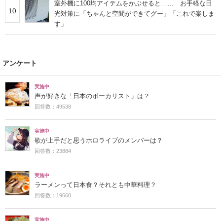
室外機に100均アイテムをかぶせると…… お手軽な日
10
光対策に「ちゃんと空間ができてグー」「これで楽しま
す」
アンケート
実施中
声が好きな「日本のボーカリスト」は？
回答数：49538
実施中
歌が上手だと思うホロライブのメンバーは？
回答数：23884
実施中
ラーメンって日本食？それとも中華料理？
回答数：19660
実施中