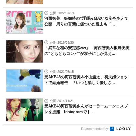
公開 2022/07/13
河西智美、妊娠時の“浮腫みMAX”な姿をあえて
公開 周りの言葉に傷ついた過去も「...
公開 2016/09/30
「異常な程の安定感ww」 河西智美＆板野友美
の“ともともコンビ”が双子にしか見え...
公開 2021/05/15
元AKB48の河西智美＆小山圭太、初夫婦ショッ
トで結婚報告 「いつも楽しく優しさ...
公開 2014/11/21
元AKB48河西智美さんがセーラームーンコスプ
レを披露 Instagramで |...
Recommended by