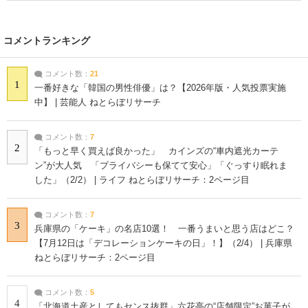
コメントランキング
コメント数：
21
1
一番好きな「韓国の男性俳優」は？【2026年版・人気投票実施
中】 | 芸能人 ねとらぼリサーチ
コメント数：
7
2
「もっと早く買えば良かった」 カインズの“車内遮光カーテ
ン”が大人気 「プライバシーも保てて安心」「ぐっすり眠れま
した」（2/2） | ライフ ねとらぼリサーチ：2ページ目
コメント数：
7
3
兵庫県の「ケーキ」の名店10選！ 一番うまいと思う店はどこ？
【7月12日は「デコレーションケーキの日」！】（2/4） | 兵庫県
ねとらぼリサーチ：2ページ目
コメント数：
5
4
「北海道土産としてもセンス抜群」六花亭の“店舗限定”お菓子が