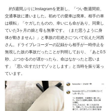
企業向けIT製品の総合サイト
約5週間ぶりにInstagramを更新し、「つい数週間前、
交通事故に遭いました。初めての愛車は廃車。相手の車
IT製品の技術・比較・事例
は横転」「ケガしたものの、幸いにも命があり、同乗し
製造業のIT導入・活用を支援
ていた3ヶ月の娘と母も無事です。（まだ思うように身
体が動きません）」と事故の壮絶さについて伝えた河西
モノづくり技術者専門サイト
さん。ドライブレコーダーの記録から相手が一時停止を
エレクトロニクス専門サイト
無視した故の事故だったことが判明しており、「あと0.5
秒、ぶつかるのが遅かったら、命はなかったと思いま
電子設計の基本と応用
す」「思い出すだけでゾッとします」と当時を振り返っ
エネルギーの専門メディア
ています。
建設×テクノロジーの最前線
ちょっと気になるネットの話題