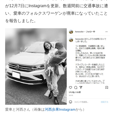
が12月7日にInstagramを更新。数週間前に交通事故に遭
ITの今と未来を見通す
い、愛車のフォルクスワーゲンが廃車になっていたこと
を報告しました。
スマホと通信の最新トレンド
進化するPCとデバイスの未来
好きが集まる 比べて選べる
ビジネスと働き方のヒント
AI活用のいまが分かる
企業ITのトレンドを詳説
経営リーダーのコミュニティ
マーケ×ITの今がよく分かる
愛車と河西さん（画像は
河西歩果Instagram
から）
ITエンジニア向け専門サイト