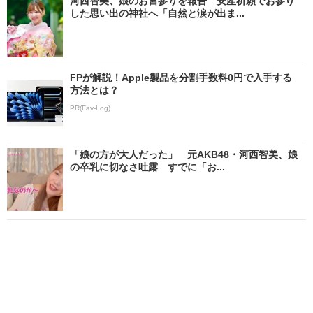
河西智美、娘のお宮参りを報告 安産祈願でお参り
した思い出の神社へ「自然と涙が出ま...
FPが解説！Apple製品を分割手数料0円で入手する
方法とは？
PR(Fav-Log)
「娘の方が大人だった」 元AKB48・河西智美、娘
の卒乳に切なさ吐露 すでに「お...