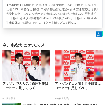
【仕事内容】[雇用形態] 派遣社員 [給与] <時給> 1900円 日収例:13,927円
(実働7.33h) 研修なし [特徴] 未経験者活躍 社員登用あり 交通費支給 ミドル
活躍中 資格・スキルを活かせる 制服あり 給与前払い制度あり 長期 週払
い・日払いあり [勤務時間] 08:40～17:00 時給1900円・日払いや週払い対
応 土日休みで残業ほぼ無し、収入と生活リズムを両立...
今、あなたにオススメ
アマゾンで大人気！血圧対策は
アマゾンで大人気！血圧対策は
コーヒーに足してみて
コーヒーに足してみて
PR(森永乳業)
PR(森永乳業)