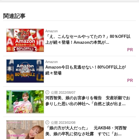
関連記事
Amazon
「え、こんなセールやってたの？」80％OFF以
上が続々登場！Amazonの本気が...
PR
Amazon
Amazon今日も見逃せない！80%OFF以上が
続々登場
PR
公開 2022/08/07
河西智美、娘のお宮参りを報告 安産祈願でお
参りした思い出の神社へ「自然と涙が出ま...
公開 2023/02/08
「娘の方が大人だった」 元AKB48・河西智
美、娘の卒乳に切なさ吐露 すでに「お...