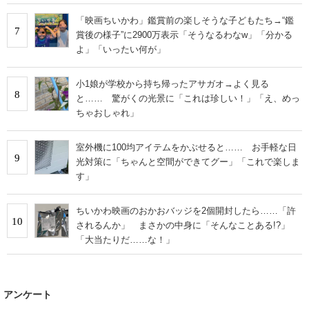
「映画ちいかわ」鑑賞前の楽しそうな子どもたち→“鑑
7
賞後の様子”に2900万表示「そうなるわなw」「分かる
よ」「いったい何が」
小1娘が学校から持ち帰ったアサガオ→よく見る
8
と…… 驚がくの光景に「これは珍しい！」「え、めっ
ちゃおしゃれ」
室外機に100均アイテムをかぶせると…… お手軽な日
9
光対策に「ちゃんと空間ができてグー」「これで楽しま
す」
ちいかわ映画のおかおバッジを2個開封したら……「許
10
されるんか」 まさかの中身に「そんなことある!?」
「大当たりだ……な！」
アンケート