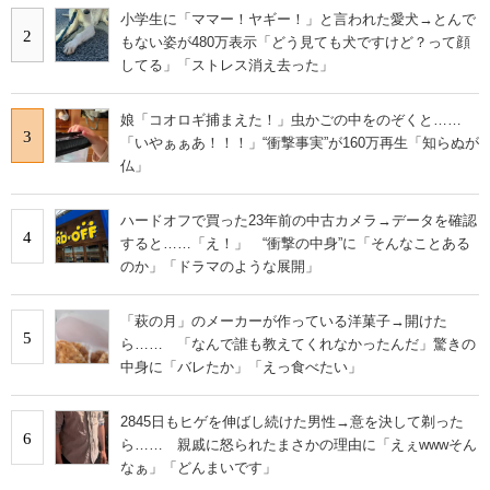
小学生に「ママー！ヤギー！」と言われた愛犬→とんで
2
もない姿が480万表示「どう見ても犬ですけど？って顔
してる」「ストレス消え去った」
娘「コオロギ捕まえた！」虫かごの中をのぞくと……
3
「いやぁぁあ！！！」“衝撃事実”が160万再生「知らぬが
仏」
ハードオフで買った23年前の中古カメラ→データを確認
4
すると……「え！」 “衝撃の中身”に「そんなことある
のか」「ドラマのような展開」
「萩の月」のメーカーが作っている洋菓子→開けた
5
ら…… 「なんで誰も教えてくれなかったんだ」驚きの
中身に「バレたか」「えっ食べたい」
2845日もヒゲを伸ばし続けた男性→意を決して剃った
6
ら…… 親戚に怒られたまさかの理由に「えぇwwwそん
なぁ」「どんまいです」