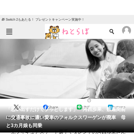
🎁 Switch 2もあたる！ プレゼントキャンペーン実施中！
ねとらぼメニュー
TOP
ニュース
エンタメ
クイズ
グルメ
地域
住まい
教育・育児
動物
リサーチ
2022/12/07 15:30（公開）
X
Share
LINE
hatena
会員記事
「思い出すだけでゾッとします」 河西歩果、数週間前
に交通事故に遭い愛車のフォルクスワーゲンが廃車 母
お大事になさってください……。
メディア
と3カ月娘も同乗
元フィギュアスケート選手でタレントの河西歩果さん
注目記事を集めた総合ページ