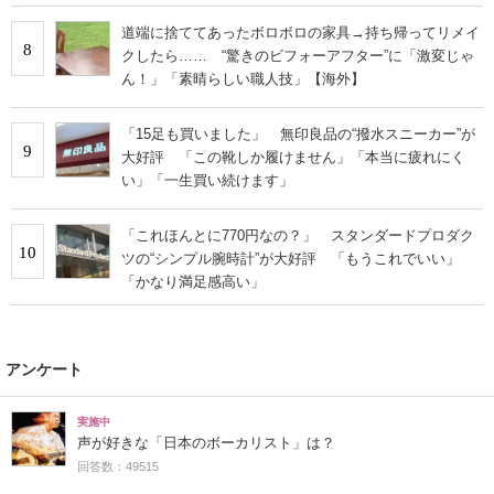
道端に捨ててあったボロボロの家具→持ち帰ってリメイ
8
クしたら…… “驚きのビフォーアフター”に「激変じゃ
ん！」「素晴らしい職人技」【海外】
「15足も買いました」 無印良品の“撥水スニーカー”が
9
大好評 「この靴しか履けません」「本当に疲れにく
い」「一生買い続けます」
「これほんとに770円なの？」 スタンダードプロダク
10
ツの“シンプル腕時計”が大好評 「もうこれでいい」
「かなり満足感高い」
アンケート
実施中
声が好きな「日本のボーカリスト」は？
回答数：49515