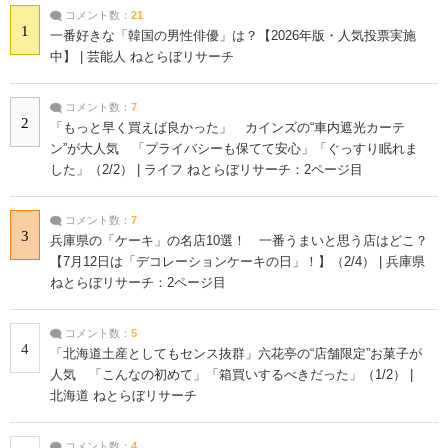
コメント数：
21
1
一番好きな「韓国の男性俳優」は？【2026年版・人気投票実施
中】 | 芸能人 ねとらぼリサーチ
コメント数：
7
2
「もっと早く買えば良かった」 カインズの“車内遮光カーテ
ン”が大人気 「プライバシーも保てて安心」「ぐっすり眠れま
した」（2/2） | ライフ ねとらぼリサーチ：2ページ目
コメント数：
7
3
兵庫県の「ケーキ」の名店10選！ 一番うまいと思う店はどこ？
【7月12日は「デコレーションケーキの日」！】（2/4） | 兵庫県
ねとらぼリサーチ：2ページ目
コメント数：
5
4
「北海道土産としてもセンス抜群」六花亭の“店舗限定”お菓子が
人気 「こんなの初めて」「箱買いするべきだった」（1/2） |
北海道 ねとらぼリサーチ
コメント数：
4