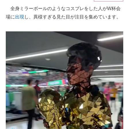
全身ミラーボールのようなコスプレをした人がW杯会
ITの今と未来を見通す
場に
出現
し、異様すぎる見た目が注目を集めています。
スマホと通信の最新トレンド
進化するPCとデバイスの未来
好きが集まる 比べて選べる
ビジネスと働き方のヒント
AI活用のいまが分かる
企業ITのトレンドを詳説
経営リーダーのコミュニティ
マーケ×ITの今がよく分かる
ITエンジニア向け専門サイト