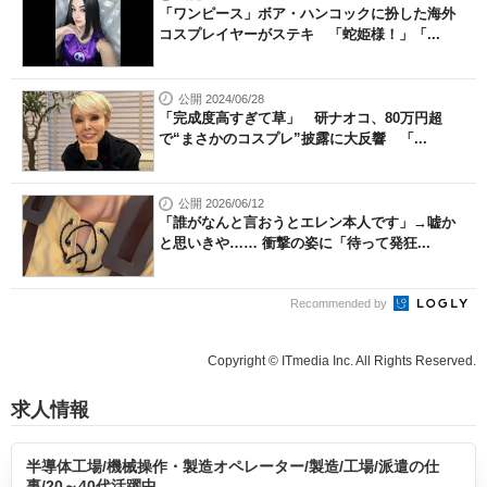
「ワンピース」ボア・ハンコックに扮した海外
コスプレイヤーがステキ 「蛇姫様！」「...
公開 2024/06/28
「完成度高すぎて草」 研ナオコ、80万円超
で“まさかのコスプレ”披露に大反響 「...
公開 2026/06/12
「誰がなんと言おうとエレン本人です」→嘘か
と思いきや…… 衝撃の姿に「待って発狂...
Recommended by
Copyright © ITmedia Inc. All Rights Reserved.
求人情報
半導体工場/機械操作・製造オペレーター/製造/工場/派遣の仕
事/20～40代活躍中