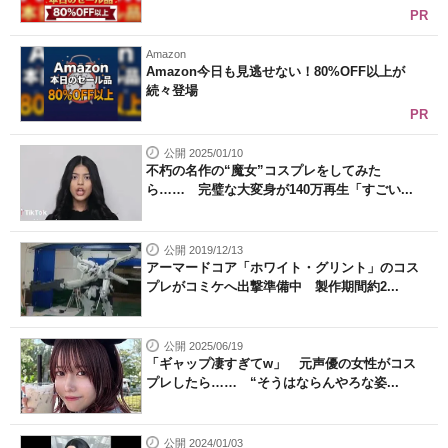
PR
Amazon
Amazon今日も見逃せない！80%OFF以上が
続々登場
PR
公開 2025/01/10
不朽の名作の“魔女”コスプレをしてみた
ら…… 完璧な大変身が140万再生「すごい...
公開 2019/12/13
アーマードコア「ホワイト・グリント」のコス
プレがコミケへ出撃準備中 製作期間約2...
公開 2025/06/19
「ギャップ凄すぎてw」 元声優の女性がコス
プレしたら…… “そうはならんやろな姿...
公開 2024/01/03