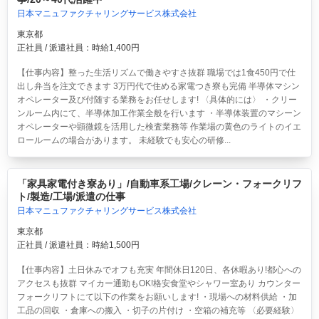
日本マニュファクチャリングサービス株式会社
東京都
正社員 / 派遣社員：時給1,400円
【仕事内容】整った生活リズムで働きやすさ抜群 職場では1食450円で仕
出し弁当を注文できます 3万円代で住める家電つき寮も完備 半導体マシン
オペレーター及び付随する業務をお任せします! 〈具体的には〉 ・クリー
ンルーム内にて、半導体加工作業全般を行います ・半導体装置のマシーン
オペレーターや顕微鏡を活用した検査業務等 作業場の黄色のライトのイエ
ロールームの場合があります。 未経験でも安心の研修...
「家具家電付き寮あり」/自動車系工場/クレーン・フォークリフ
ト/製造/工場/派遣の仕事
日本マニュファクチャリングサービス株式会社
東京都
正社員 / 派遣社員：時給1,500円
【仕事内容】土日休みでオフも充実 年間休日120日、各休暇あり!都心への
アクセスも抜群 マイカー通勤もOK!格安食堂やシャワー室あり カウンター
フォークリフトにて以下の作業をお願いします! ・現場への材料供給 ・加
工品の回収 ・倉庫への搬入 ・切子の片付け ・空箱の補充等 〈必要経験〉