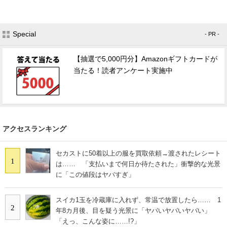
Special
- PR -
【抽選で5,000円分】Amazonギフトカードが
当たる！読者アンケート実施中
アクセスランキング
セカストに50着以上の服を買取依頼→渡されたレシート
1
は…… 「支払いまで何日か待たされた」衝撃的な光景
に「この値段はヤバすぎ」
スイカ1玉を冷蔵庫に入れず、常温で放置したら…… 1
2
年8カ月後、目を疑う光景に「ヤバいヤバいヤバい」
「えっ、こんな姿に……!?」