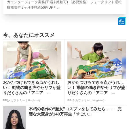
カウンターフォーク実務(工場未経験可) 〈必要資格〉 フォークリフト運転
技能講習 3ヶ月後時給50円UPと...
今、あなたにオススメ
おかたづけもできる点がうれし
おかたづけもできる点がうれし
い！ 動物の鳴き声やセリフが盛
い！ 動物の鳴き声やセリフが盛
りだくさんの「アニア ...
りだくさんの「アニア ...
PR(タカラトミー｜Hugkum)
PR(タカラトミー｜Hugkum)
不朽の名作の“魔女”コスプレをしてみたら…… 完
璧な大変身が140万再生「すごい...