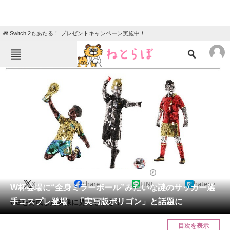
🎁 Switch 2もあたる！ プレゼントキャンペーン実施中！
ねとらぼメニュー
TOP
ニュース
エンタメ
クイズ
グルメ
地域
住まい
教育・育児
動物
リサーチ
2022/12/17 13:12（公開）
X
Share
LINE
hatena
会員記事
W杯会場に“全身ミラーボール”みたいな謎のサッカー選
手コスプレ登場 「実写版ポリゴン」と話題に
CGを合成した映像に見えるかも？
メディア
目次を表示
注目記事を集めた総合ページ