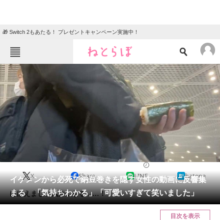
🎁 Switch 2もあたる！ プレゼントキャンペーン実施中！
ねとらぼメニュー
TOP
ニュース
エンタメ
クイズ
グルメ
地域
住まい
教育・育児
動物
リサーチ
2022/12/18 17:30（公開）
X
Share
LINE
hatena
会員記事
イケメンから必死で納豆巻きを隠す女性の動画に反響集
まる 「気持ちわかる」「可愛いすぎて笑いました」
ほほえましい気分になる……！
メディア
目次を表示
注目記事を集めた総合ページ