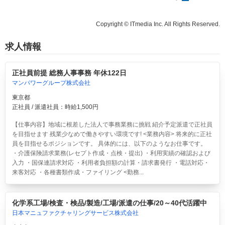
Copyright © ITmedia Inc. All Rights Reserved.
求人情報
正社員前提 総務人事事務 年休122日
マンパワーグループ株式会社
東京都
正社員 / 派遣社員：時給1,500円
【仕事内容】地域に根差した法人で事務業務に挑戦 紹介予定派遣で正社員
を目指せます 残業少なめで働きやすい環境です! <業務内容> 将来的に正社
員を目指せるポジションです。 具体的には、以下のようなお仕事です。
・介護保険請求業務(レセプト作成・点検・提出) ・利用実績の確認および
入力 ・国保連請求対応 ・利用者負担額の計算・請求書発行 ・電話対応・
来客対応 ・各種書類作成・ファイリング <勤務...
化学系工場/検査・検品/製造/工場/派遣の仕事/20～40代活躍中
日本マニュファクチャリングサービス株式会社