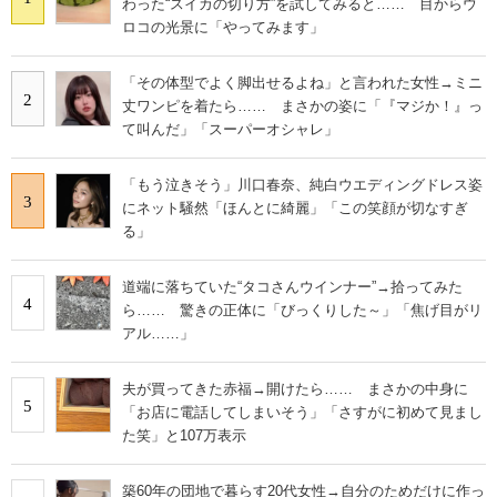
わった“スイカの切り方”を試してみると…… 目からウ
ロコの光景に「やってみます」
「その体型でよく脚出せるよね」と言われた女性→ミニ
2
丈ワンピを着たら…… まさかの姿に「『マジか！』っ
て叫んだ」「スーパーオシャレ」
「もう泣きそう」川口春奈、純白ウエディングドレス姿
3
にネット騒然「ほんとに綺麗」「この笑顔が切なすぎ
る」
道端に落ちていた“タコさんウインナー”→拾ってみた
4
ら…… 驚きの正体に「びっくりした～」「焦げ目がリ
アル……」
夫が買ってきた赤福→開けたら…… まさかの中身に
5
「お店に電話してしまいそう」「さすがに初めて見まし
た笑」と107万表示
築60年の団地で暮らす20代女性→自分のためだけに作っ