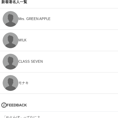
新着著名人一覧
Mrs. GREEN APPLE
M!LK
CLASS SEVEN
モナキ
FEEDBACK
「ねとらぼ」ってなに？