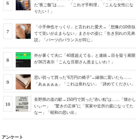
6
た“夜ご飯”は…… 「これぞ手料理」「こんな女性にな
りたい！」
「小手伸也そっくり」と言われた愛犬→「想像の10倍似
7
てて笑いが止まらない」まさかの姿に「生き別れの兄弟
説」「パーツのバランスが同じ」
外が暑くて夫に「40度超えてる」と連絡→目を疑う展開
8
が36万表示「こんな旦那さん羨ましいわ！」
思い切って買った“6万円の椅子”→縁側に置いたら……
9
「あぁぁぁぁ」「これは座れない」「諦めてください」
長野県の道の駅→150円で買った“赤い粒”は……「懐かし
10
いぃー」 “驚きの正体”に「実家や近所の庭になってた
なー」「昭和の思い出」
アンケート