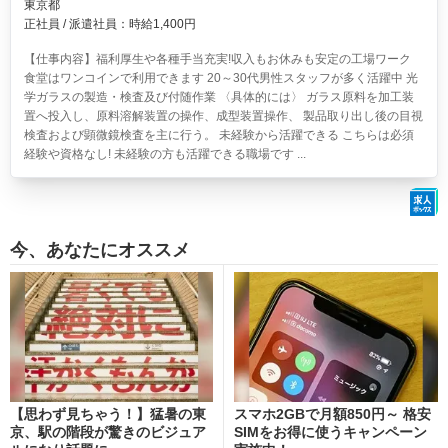
東京都
正社員 / 派遣社員：時給1,400円
【仕事内容】福利厚生や各種手当充実!収入もお休みも安定の工場ワーク
食堂はワンコインで利用できます 20～30代男性スタッフが多く活躍中 光
学ガラスの製造・検査及び付随作業 〈具体的には〉 ガラス原料を加工装
置へ投入し、原料溶解装置の操作、成型装置操作、 製品取り出し後の目視
検査および顕微鏡検査を主に行う。 未経験から活躍できる こちらは必須
経験や資格なし! 未経験の方も活躍できる職場です ...
今、あなたにオススメ
【思わず見ちゃう！】猛暑の東
スマホ2GBで月額850円～ 格安
京、駅の階段が驚きのビジュア
SIMをお得に使うキャンペーン