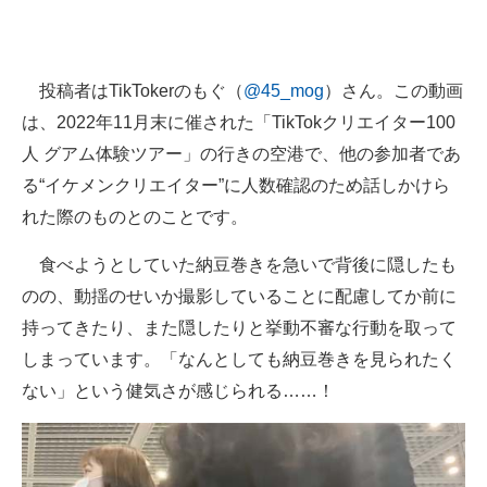
企業向けIT製品の総合サイト
IT製品の技術・比較・事例
投稿者はTikTokerのもぐ（
@45_mog
）さん。この動画
製造業のIT導入・活用を支援
は、2022年11月末に催された「TikTokクリエイター100
人 グアム体験ツアー」の行きの空港で、他の参加者であ
モノづくり技術者専門サイト
る“イケメンクリエイター”に人数確認のため話しかけら
エレクトロニクス専門サイト
れた際のものとのことです。
電子設計の基本と応用
食べようとしていた納豆巻きを急いで背後に隠したも
のの、動揺のせいか撮影していることに配慮してか前に
エネルギーの専門メディア
持ってきたり、また隠したりと挙動不審な行動を取って
建設×テクノロジーの最前線
しまっています。「なんとしても納豆巻きを見られたく
ない」という健気さが感じられる……！
ちょっと気になるネットの話題