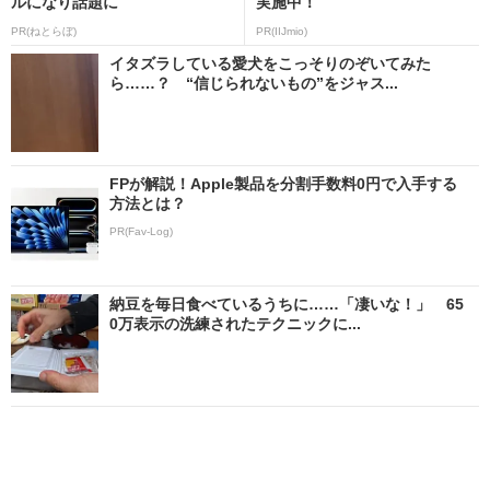
ルになり話題に
実施中！
PR(ねとらぼ)
PR(IIJmio)
イタズラしている愛犬をこっそりのぞいてみた
ら……？ “信じられないもの”をジャス...
FPが解説！Apple製品を分割手数料0円で入手する
方法とは？
PR(Fav-Log)
納豆を毎日食べているうちに……「凄いな！」 65
0万表示の洗練されたテクニックに...