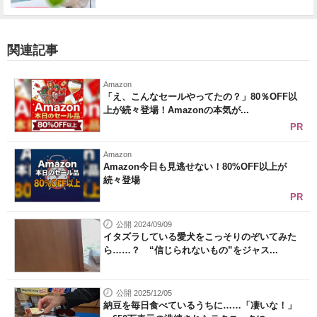
関連記事
Amazon
「え、こんなセールやってたの？」80％OFF以
上が続々登場！Amazonの本気が...
PR
Amazon
Amazon今日も見逃せない！80%OFF以上が
続々登場
PR
公開 2024/09/09
イタズラしている愛犬をこっそりのぞいてみた
ら……？ “信じられないもの”をジャス...
公開 2025/12/05
納豆を毎日食べているうちに……「凄いな！」