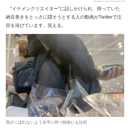
“イケメンクリエイター”に話しかけられ、持っていた
ITの今と未来を見通す
納豆巻きをとっさに隠そうとする人の動画がTwitterで注
スマホと通信の最新トレンド
目を浴びています。笑える。
進化するPCとデバイスの未来
好きが集まる 比べて選べる
ビジネスと働き方のヒント
AI活用のいまが分かる
企業ITのトレンドを詳説
経営リーダーのコミュニティ
マーケ×ITの今がよく分かる
具がこぼれないよう水平に持つ技術にも注目
ITエンジニア向け専門サイト