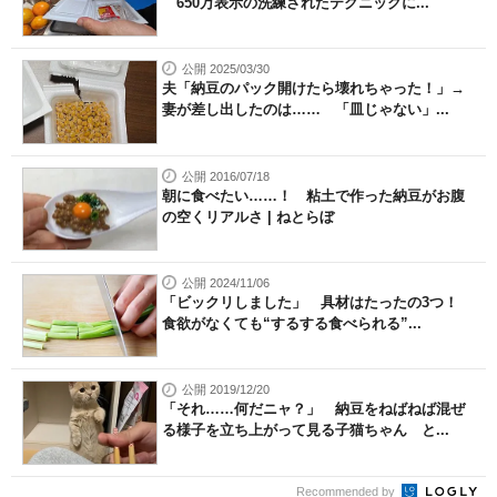
650万表示の洗練されたテクニックに...
公開 2025/03/30
夫「納豆のパック開けたら壊れちゃった！」→
妻が差し出したのは…… 「皿じゃない」...
公開 2016/07/18
朝に食べたい……！ 粘土で作った納豆がお腹
の空くリアルさ | ねとらぼ
公開 2024/11/06
「ビックリしました」 具材はたったの3つ！
食欲がなくても“するする食べられる”...
公開 2019/12/20
「それ……何だニャ？」 納豆をねばねば混ぜ
る様子を立ち上がって見る子猫ちゃん と...
Recommended by