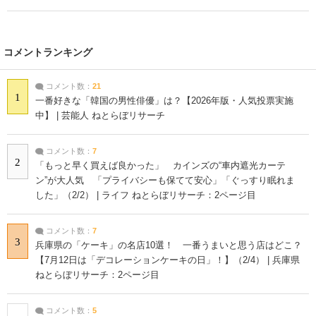
コメントランキング
コメント数：
21
1
一番好きな「韓国の男性俳優」は？【2026年版・人気投票実施
中】 | 芸能人 ねとらぼリサーチ
コメント数：
7
2
「もっと早く買えば良かった」 カインズの“車内遮光カーテ
ン”が大人気 「プライバシーも保てて安心」「ぐっすり眠れま
した」（2/2） | ライフ ねとらぼリサーチ：2ページ目
コメント数：
7
3
兵庫県の「ケーキ」の名店10選！ 一番うまいと思う店はどこ？
【7月12日は「デコレーションケーキの日」！】（2/4） | 兵庫県
ねとらぼリサーチ：2ページ目
コメント数：
5