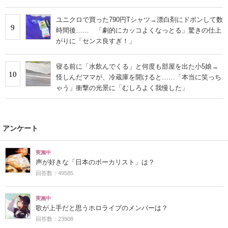
ユニクロで買った790円Tシャツ→漂白剤にドボンして数
9
時間後…… 「劇的にカッコよくなっとる」驚きの仕上
がりに「センス良すぎ！」
寝る前に「水飲んでくる」と何度も部屋を出た小5娘→
10
怪しんだママが、冷蔵庫を開けると……「本当に笑っち
ゃう」衝撃の光景に「むしろよく我慢した」
アンケート
実施中
声が好きな「日本のボーカリスト」は？
回答数：49585
実施中
歌が上手だと思うホロライブのメンバーは？
回答数：23908