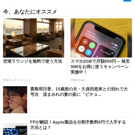
今、あなたにオススメ
空港ラウンジを無料で使う方法
スマホ2GBで月額850円～ 格安
SIMをお得に使うキャンペーン
実施中！
PR(クレディセゾン)
PR(IIJmio)
貴島明日香、15歳差の夫・久保田悠来との別れで大
号泣 涙まみれの妻の姿に「ビチョ...
FPが解説！Apple製品を分割手数料0円で入手する
方法とは？