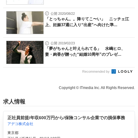
公開 2020/08/22
「とっちゃん。。降りてこ〜い」 ニッチェ江
上、妊娠37週に入り“出産”へ向けた準...
公開 2019/02/23
「夢がちゃんと叶えられてる」 水嶋ヒロ、
妻・絢香が贈った“結婚10周年”のプレゼ...
Recommended by
Copyright © ITmedia Inc. All Rights Reserved.
求人情報
正社員前提/年収600万円から/保険コンサル企業での損保事務
アデコ株式会社
東京都