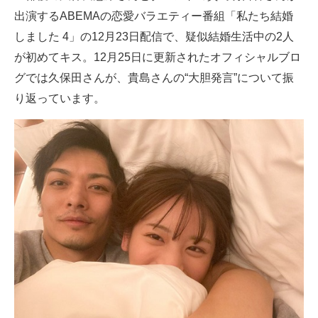
出演するABEMAの恋愛バラエティー番組「私たち結婚
ITの今と未来を見通す
しました 4」の12月23日配信で、疑似結婚生活中の2人
が初めてキス。12月25日に更新されたオフィシャルブロ
スマホと通信の最新トレンド
グでは久保田さんが、貴島さんの“大胆発言”について振
進化するPCとデバイスの未来
り返っています。
好きが集まる 比べて選べる
ビジネスと働き方のヒント
AI活用のいまが分かる
企業ITのトレンドを詳説
経営リーダーのコミュニティ
マーケ×ITの今がよく分かる
ITエンジニア向け専門サイト