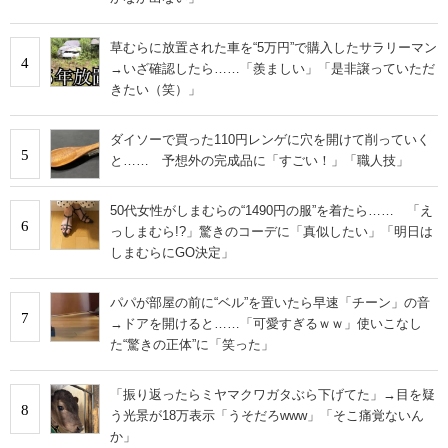
草むらに放置された車を“5万円”で購入したサラリーマン
4
→いざ確認したら……「羨ましい」「是非譲っていただ
きたい（笑）」
ダイソーで買った110円レンゲに穴を開けて削っていく
5
と…… 予想外の完成品に「すごい！」「職人技」
50代女性がしまむらの“1490円の服”を着たら…… 「え
6
っしまむら!?」驚きのコーデに「真似したい」「明日は
しまむらにGO決定」
パパが部屋の前に“ベル”を置いたら早速「チーン」の音
7
→ドアを開けると……「可愛すぎるｗｗ」使いこなし
た“驚きの正体”に「笑った」
「振り返ったらミヤマクワガタぶら下げてた」→目を疑
8
う光景が18万表示「うそだろwww」「そこ痛覚ないん
か」