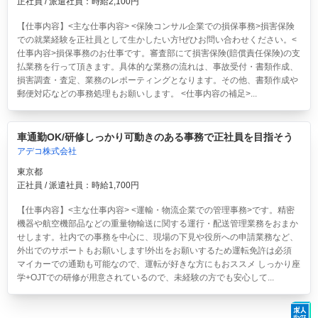
正社員 / 派遣社員：時給2,100円
【仕事内容】<主な仕事内容> <保険コンサル企業での損保事務>損害保険
での就業経験を正社員として生かしたい方!ぜひお問い合わせください。<
仕事内容>損保事務のお仕事です。審査部にて損害保険(賠償責任保険)の支
払業務を行って頂きます。具体的な業務の流れは、事故受付・書類作成、
損害調査・査定、業務のレポーティングとなります。その他、書類作成や
郵便対応などの事務処理もお願いします。 <仕事内容の補足>...
車通勤OK/研修しっかり可動きのある事務で正社員を目指そう
アデコ株式会社
東京都
正社員 / 派遣社員：時給1,700円
【仕事内容】<主な仕事内容> <運輸・物流企業での管理事務>です。精密
機器や航空機部品などの重量物輸送に関する運行・配送管理業務をおまか
せします。社内での事務を中心に、現場の下見や役所への申請業務など、
外出でのサポートもお願いします!外出をお願いするため運転免許は必須
マイカーでの通勤も可能なので、運転が好きな方にもおススメ しっかり座
学+OJTでの研修が用意されているので、未経験の方でも安心して...