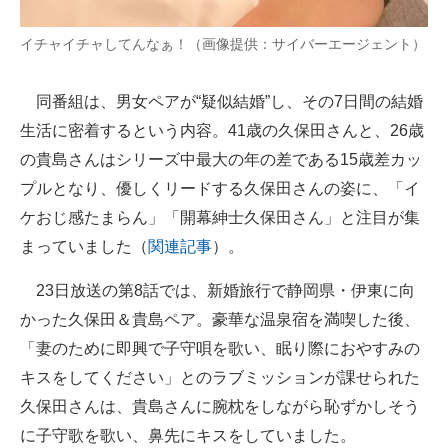
企業向けIT製品の総合サイト
イチャイチャしてんなぁ！（画像提供：サイバーエージェント）
IT製品の技術・比較・事例
同番組は、男女ペアが“疑似結婚”し、その7日間の結婚
製造業のIT導入・活用を支援
生活に密着するという内容。41歳の久保田さんと、26歳
モノづくり技術者専門サイト
の貴島さんはシリーズ中最大の年の差である15歳差カッ
プルとなり、優しくリードする久保田さんの姿に、「イ
エレクトロニクス専門サイト
ケおじ感たまらん」「開幕紳士久保田さん」と注目が集
電子設計の基本と応用
まっていました（
関連記事
）。
エネルギーの専門メディア
23日放送の第8話では、新婚旅行で静岡県・伊東に向
かった久保田＆貴島ペア。豪華な温泉宿を満喫した後、
建設×テクノロジーの最前線
「妻のために即興で子守唄を歌い、眠り際におやすみの
ちょっと気になるネットの話題
キスをしてください」とのラブミッションが課せられた
久保田さんは、貴島さんに腕枕をしながら恥ずかしそう
に子守歌を歌い、鼻先にキスをしていました。