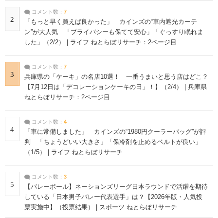
コメント数：
7
2
「もっと早く買えば良かった」 カインズの“車内遮光カーテ
ン”が大人気 「プライバシーも保てて安心」「ぐっすり眠れま
した」（2/2） | ライフ ねとらぼリサーチ：2ページ目
コメント数：
7
3
兵庫県の「ケーキ」の名店10選！ 一番うまいと思う店はどこ？
【7月12日は「デコレーションケーキの日」！】（2/4） | 兵庫県
ねとらぼリサーチ：2ページ目
コメント数：
4
4
「車に常備しました」 カインズの“1980円クーラーバッグ”が評
判 「ちょうどいい大きさ」「保冷剤を止めるベルトが良い」
（1/5） | ライフ ねとらぼリサーチ
コメント数：
3
5
【バレーボール】ネーションズリーグ日本ラウンドで活躍を期待
している「日本男子バレー代表選手」は？【2026年版・人気投
票実施中】（投票結果） | スポーツ ねとらぼリサーチ