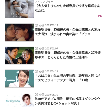
アイリスプラザ
【大人気】ひんやり冷感寝具で快適な睡眠をあ
なたに。
PR
公開 2023/01/12
貴島明日香、15歳差の夫・久保田悠来との別れ
で大号泣 涙まみれの妻の姿に「ビチョ...
公開 2023/01/07
貴島明日香、15歳差の夫・久保田悠来と20秒濃
厚キス とろんとした表情に三浦翔平...
公開 2022/04/21
「おはスタ」生出演の平祐奈、10年前と同じポ
ーズでビフォーアフター写真 「13歳...
公開 2019/05/30
Mattがアメブロ開設 最初の投稿はダウンタウ
ン浜田雅功との2ショット写真 | ...