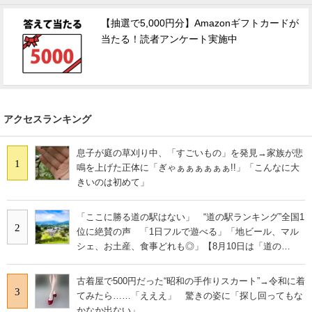
【抽選で5,000円分】Amazonギフトカードが
当たる！読者アンケート実施中
アクセスランキング
息子が庭の草刈り中、「すごいもの」を発見→家族が悲
1
鳴を上げた正体に「ぎゃぁぁぁぁぁぁ!!」「こんなに大
きいのは初めて」
「ここに勝る道の駅はない」 “道の駅ランキング”全国1
2
位に絶賛の声 「1日フルで遊べる」「地ビール、マル
シェ、お土産、食事どれも◎」【8月10日は「道の
日」！】
古着屋で500円だった“昭和の手作りスカート”→令和に着
3
てみたら……「えええ」 驚きの姿に「探し回ってもな
かなか出ない」