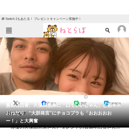
🎁 Switch 2もあたる！ プレゼントキャンペーン実施中！
ねとらぼメニュー
TOP
ニュース
エンタメ
クイズ
グルメ
地域
住まい
教育・育児
動物
リサーチ
2022/12/27 15:10（公開）
X
Share
LINE
hatena
会員記事
貴島明日香、久保田悠来に「口でいいじゃん」と初キス
おねだり “大胆発言”にチョコプラも「おおおおお
貴島さん!?
メディア
ー！」と大興奮
俳優の久保田悠来さんとタレントの貴島明日香さんが
注目記事を集めた総合ページ