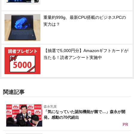
重量約999g、最新CPU搭載のビジネスPCの
実力は？
【抽選で5,000円分】Amazonギフトカードが
当たる！読者アンケート実施中
関連記事
森永乳業
「気になっていた認知機能が菌で…」森永が開
発。感動の70代続出
PR