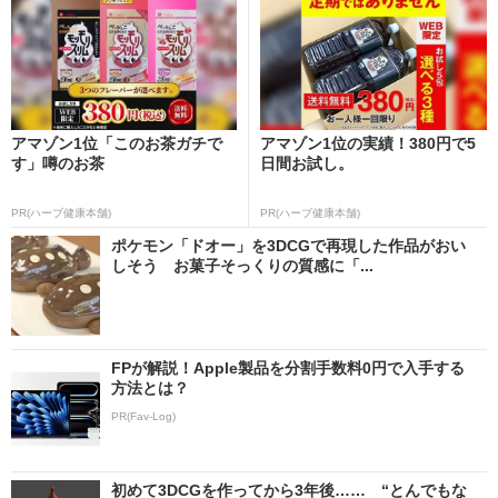
アマゾン1位「このお茶ガチで
アマゾン1位の実績！380円で5
す」噂のお茶
日間お試し。
PR(ハーブ健康本舗)
PR(ハーブ健康本舗)
ポケモン「ドオー」を3DCGで再現した作品がおい
しそう お菓子そっくりの質感に「...
FPが解説！Apple製品を分割手数料0円で入手する
方法とは？
PR(Fav-Log)
初めて3DCGを作ってから3年後…… “とんでもな