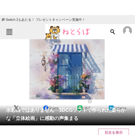
🎁 Switch 2もあたる！ プレゼントキャンペーン実施中！
ねとらぼメニュー
TOP
ニュース
エンタメ
クイズ
グルメ
地域
住まい
教育・育児
動物
リサーチ
2023/01/01 09:30（公開）
X
Share
LINE
hatena
会員記事
水彩画ではありません 3DCGソフトで作られた柔らか
な「立体絵画」に感動の声集まる
美しい。
メディア
目次を表示
注目記事を集めた総合ページ