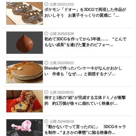
公開 2022/12/22
ポケモン「ドオー」を3DCGで再現した作品が
おいしそう お菓子そっくりの質感に「...
公開 2025/03/29
初めて3DCGを作ってから3年後…… “とんで
もない成長”を遂げた驚きのビフォー...
公開 2022/05/22
Blenderで作ったパンケーキがなんかおかし
い 作者も「なぜ…」と困惑するナゾ...
公開 2022/05/31
倒すと1枚の“絵”が完成する立体ドミノが衝撃
的 約1万個が徐々に崩れていく映像が...
公開 2024/08/16
「動かないでって言ったのに」 3DCGキャラ
を制作→“まさかの事態”に陥る映像作...