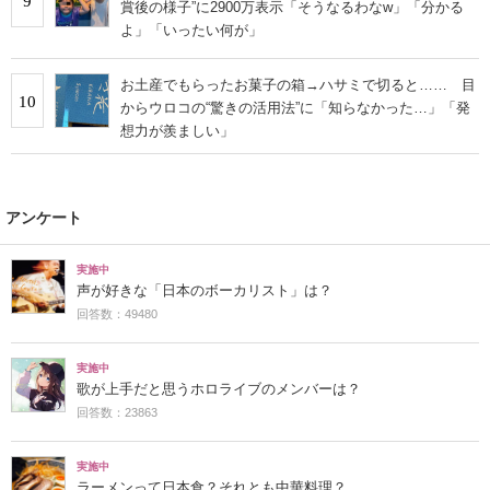
9
賞後の様子”に2900万表示「そうなるわなw」「分かる
よ」「いったい何が」
お土産でもらったお菓子の箱→ハサミで切ると…… 目
10
からウロコの“驚きの活用法”に「知らなかった…」「発
想力が羨ましい」
アンケート
実施中
声が好きな「日本のボーカリスト」は？
回答数：49480
実施中
歌が上手だと思うホロライブのメンバーは？
回答数：23863
実施中
ラーメンって日本食？それとも中華料理？