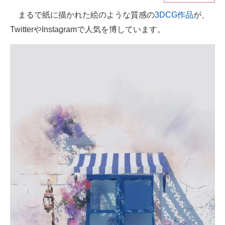
まるで紙に描かれた絵のような質感の
3DCG作品
が、
ITの今と未来を見通す
TwitterやInstagramで人気を博しています。
スマホと通信の最新トレンド
進化するPCとデバイスの未来
好きが集まる 比べて選べる
ビジネスと働き方のヒント
AI活用のいまが分かる
企業ITのトレンドを詳説
経営リーダーのコミュニティ
マーケ×ITの今がよく分かる
ITエンジニア向け専門サイト