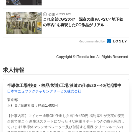
公開 2023/11/21
これ全部CGなの!? 深夜の誰もいない“地下鉄
の車内”を再現したCG作品がリアル...
Recommended by
Copyright © ITmedia Inc. All Rights Reserved.
求人情報
半導体工場/検査・検品/製造/工場/派遣の仕事/20～40代活躍中
日本マニュファクチャリングサービス株式会社
東京都
正社員 / 派遣社員：時給1,400円
【仕事内容】マイカー通勤OK!仕出し弁当1食450円 福利厚生が充実の安定
企業で働こう 新生活スタートにぴったりな家電サポートつきの寮も完備し
ています! 半導体マシンオペレーター及び付随する業務 クリーンルーム内