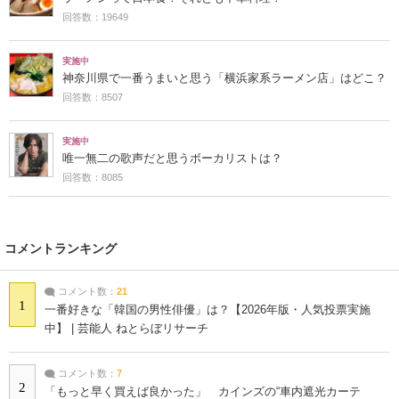
回答数：19649
実施中
神奈川県で一番うまいと思う「横浜家系ラーメン店」はどこ？
回答数：8507
実施中
唯一無二の歌声だと思うボーカリストは？
回答数：8085
コメントランキング
コメント数：
21
1
一番好きな「韓国の男性俳優」は？【2026年版・人気投票実施
中】 | 芸能人 ねとらぼリサーチ
コメント数：
7
2
「もっと早く買えば良かった」 カインズの“車内遮光カーテ