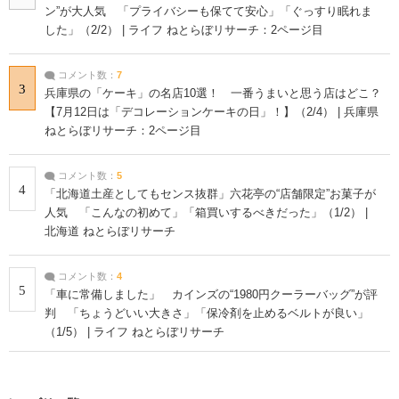
ン”が大人気 「プライバシーも保てて安心」「ぐっすり眠れま
した」（2/2） | ライフ ねとらぼリサーチ：2ページ目
コメント数：
7
3
兵庫県の「ケーキ」の名店10選！ 一番うまいと思う店はどこ？
【7月12日は「デコレーションケーキの日」！】（2/4） | 兵庫県
ねとらぼリサーチ：2ページ目
コメント数：
5
4
「北海道土産としてもセンス抜群」六花亭の“店舗限定”お菓子が
人気 「こんなの初めて」「箱買いするべきだった」（1/2） |
北海道 ねとらぼリサーチ
コメント数：
4
5
「車に常備しました」 カインズの“1980円クーラーバッグ”が評
判 「ちょうどいい大きさ」「保冷剤を止めるベルトが良い」
（1/5） | ライフ ねとらぼリサーチ