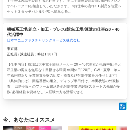
で半導体製品を製造するお仕事です。 主に半導体製造装置の操作(マシン
オペレーター)を担当していただきます。 <お仕事の流れ> 1 製品を装置へ
セット 2 タッチパネルやPCへ簡単な条...
機械系工場/組立・加工・プレス/製造/工場/派遣の仕事/20～40
代活躍中
日本マニュファクチャリングサービス株式会社
東京都
正社員 / 派遣社員：時給1,387円
【仕事内容】職場は大手電子部品メーカー 20～40代男女が活躍中!仕事と
私生活の両立も無理なく目指せる環境 年間休日120日、GW・夏季・年末
年始休暇あり 産業装置基盤の組立・検査及び付随作業をお任せします!
〈具体的には〉 回路基板の組立、ディップ半田付け、半田状態の外観検
査、 回路基板へのファーム書込み他付随作業 未経験スタートの先輩が多
数/ 必須経験や資格なし! 未経験の方も活躍できる...
今、あなたにオススメ