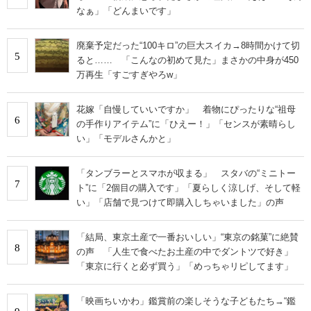
なぁ」「どんまいです」
廃棄予定だった“100キロ”の巨大スイカ→8時間かけて切
5
ると…… 「こんなの初めて見た」まさかの中身が450
万再生「すごすぎやろw」
花嫁「自慢していいですか」 着物にぴったりな“祖母
6
の手作りアイテム”に「ひえー！」「センスが素晴らし
い」「モデルさんかと」
「タンブラーとスマホが収まる」 スタバの“ミニトー
7
ト”に「2個目の購入です」「夏らしく涼しげ、そして軽
い」「店舗で見つけて即購入しちゃいました」の声
「結局、東京土産で一番おいしい」“東京の銘菓”に絶賛
8
の声 「人生で食べたお土産の中でダントツで好き」
「東京に行くと必ず買う」「めっちゃリピしてます」
「映画ちいかわ」鑑賞前の楽しそうな子どもたち→“鑑