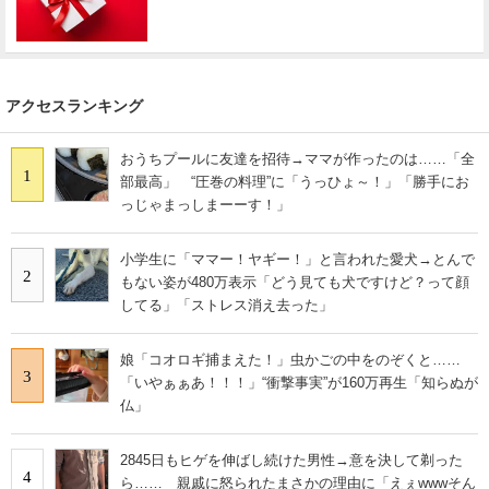
アクセスランキング
おうちプールに友達を招待→ママが作ったのは……「全
1
部最高」 “圧巻の料理”に「うっひょ～！」「勝手にお
っじゃまっしまーーす！」
小学生に「ママー！ヤギー！」と言われた愛犬→とんで
2
もない姿が480万表示「どう見ても犬ですけど？って顔
してる」「ストレス消え去った」
娘「コオロギ捕まえた！」虫かごの中をのぞくと……
3
「いやぁぁあ！！！」“衝撃事実”が160万再生「知らぬが
仏」
2845日もヒゲを伸ばし続けた男性→意を決して剃った
4
ら…… 親戚に怒られたまさかの理由に「えぇwwwそん