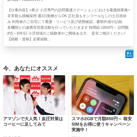
【仕事内容】<希少 小児専門の訪問看護ステーションにおける看護師業務>
非常勤も積極採用 週3日勤務からOK 正社員もオンコールなしの土日祝休
み 利用者のご自宅にて看護・リハビリ及び状態確認、書類作成や記録、
各機関との連携等営業活動を行っていただきます 時間給:1800円～ 訪問数:
約5～6件/日 小児領域のご経験者やご興味ある方、 是非ご検討ください!
【経験・資格】必要経験...
今、あなたにオススメ
アマゾンで大人気！血圧対策は
スマホ2GBで月額850円～ 格安
コーヒーに足してみて
SIMをお得に使うキャンペーン
実施中！