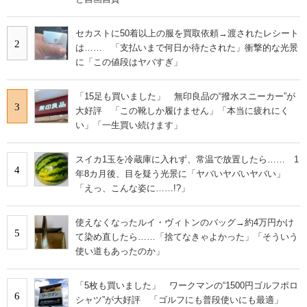
セカストに50着以上の服を買取依頼→渡されたレシート
2
は…… 「支払いまで何日か待たされた」衝撃的な光景
に「この値段はヤバすぎ」
「15足も買いました」 無印良品の“撥水スニーカー”が
3
大好評 「この靴しか履けません」「本当に疲れにく
い」「一生買い続けます」
スイカ1玉を冷蔵庫に入れず、常温で放置したら…… 1
4
年8カ月後、目を疑う光景に「ヤバいヤバいヤバい」
「えっ、こんな姿に……!?」
使えなくなったルイ・ヴィトンのバッグ→約4万円かけ
5
て染め直したら……「捨てなきゃよかった」「そういう
使い道もあったのか」
「5枚も買いました」 ワークマンの“1500円ゴルフポロ
6
シャツ”が大好評 「ゴルフにも普段使いにも最適」