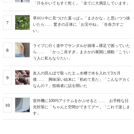
「汗をかいてもすぐ乾く」「全てに大満足しています」
草刈り中に見つけた葉っぱ→「まさかな」と思いつつ抜
7
いたら…… 驚きの正体に「お宝やね」「生命力すご
い」
ライブに行く道中でサンダルが崩壊→裸足で困っていた
8
ら…… 「かっこ良すぎ」まさかの展開に感動「こうい
う人に私もなりたい」
友人の田んぼで取った土→水槽で水を入れて3カ月
9
後…… 興味深い結末に「初めて見た」「こんなデカく
なんの？」投稿者に話を聞いた
室外機に100均アイテムをかぶせると…… お手軽な日
10
光対策に「ちゃんと空間ができてグー」「これで楽しま
す」