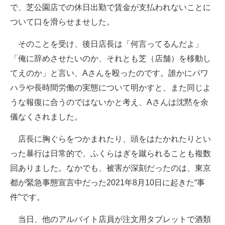
で、芝公園店での休日出勤で賃金が支払われないことに
ついて口を滑らせませした。
そのことを受け、後日店長は「何言ってるんだよ」
「俺に辞めさせたいのか、それとも芝（店舗）を移動し
てえのか」と言い、Aさんを殴ったのです。誰かにパワ
ハラや長時間労働の実態について明かすと、また同じよ
うな報復に合うのではないかと考え、Aさんは沈黙を余
儀なくされました。
店長に胸ぐらをつかまれたり、頭をはたかれたりとい
った暴行は日常的で、ふくらはぎを蹴られることも複数
回ありました。なかでも、被害が深刻だったのは、東京
都が緊急事態宣言中だった2021年8月10日に起きた“事
件”です。
当日、他のアルバイト店員が注文用タブレットで酒類