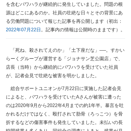
を含むパワハラが継続的に発生していました。問題の根
企業向けIT製品の総合サイト
源はどこにあるのか。社員の壮絶な日々とその背景にあ
IT製品の技術・比較・事例
る労働問題について報じた記事を再公開します（初出：
2022年07月22日
。記事内の情報は公開時のままです）。
製造業のIT導入・活用を支援
モノづくり技術者専門サイト
「死ね、殺されてえのか」「土下座だな」──。すかい
エレクトロニクス専門サイト
らーくグループが運営する「ジョナサン芝公園店」で、
店長（当時）から継続的にパワハラを受けていた社員
電子設計の基本と応用
が、記者会見で壮絶な被害を明かしました。
エネルギーの専門メディア
総合サポートユニオンが7月22日に実施した記者会見
建設×テクノロジーの最前線
によると、パワハラを受けていたAさんが被害に遭った
のは2020年9月から2022年4月までの約1年半。暴言を吐
ちょっと気になるネットの話題
かれるだけではなく、殴打されて肋骨（ろっこつ）を骨
折するなどの傷害事件も発生していました。未払いの長
時間残業も多くあり、同組合の調査によると、残業が月