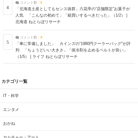
コメント数：
5
4
「北海道土産としてもセンス抜群」六花亭の“店舗限定”お菓子が
人気 「こんなの初めて」「箱買いするべきだった」（1/2） |
北海道 ねとらぼリサーチ
コメント数：
4
5
「車に常備しました」 カインズの“1980円クーラーバッグ”が評
判 「ちょうどいい大きさ」「保冷剤を止めるベルトが良い」
（1/5） | ライフ ねとらぼリサーチ
カテゴリ一覧
IT・科学
エンタメ
おかね
カルチャー・アート