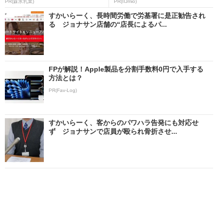
PR(森永乳業)
PR(IIJmio)
すかいらーく、長時間労働で労基署に是正勧告され
る ジョナサン店舗の“店長によるパ...
FPが解説！Apple製品を分割手数料0円で入手する
方法とは？
PR(Fav-Log)
すかいらーく、客からのパワハラ告発にも対応せ
ず ジョナサンで店員が殴られ骨折させ...