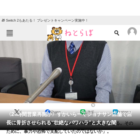
🎁 Switch 2もあたる！ プレゼントキャンペーン実施中！
ねとらぼメニュー
TOP
ニュース
エンタメ
クイズ
グルメ
地域
住まい
教育・育児
動物
リサーチ
2023/01/06 18:15（公開）
X
Share
LINE
hatena
会員記事
〈24時間営業再開か〉すかいらーくジョナサン店舗で店
長に骨折させられる“壮絶なパワハラ”と大きな闇
「人件費をできるだけ抑え、未払いで長時間労働をさせる。その
メディア
ために、暴力や恐怖で支配していたのではないか」。
注目記事を集めた総合ページ