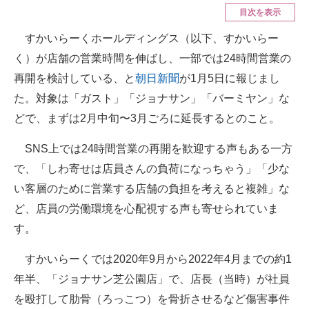
目次を表示
ITの今と未来を見通す
すかいらーくホールディングス（以下、すかいらー
く）が店舗の営業時間を伸ばし、一部では24時間営業の
スマホと通信の最新トレンド
再開を検討している、と
朝日新聞
が1月5日に報じまし
進化するPCとデバイスの未来
た。対象は「ガスト」「ジョナサン」「バーミヤン」な
どで、まずは2月中旬〜3月ごろに延長するとのこと。
好きが集まる 比べて選べる
ビジネスと働き方のヒント
SNS上では24時間営業の再開を歓迎する声もある一方
で、「しわ寄せは店員さんの負荷になっちゃう」「少な
AI活用のいまが分かる
い客層のために営業する店舗の負担を考えると複雑」な
企業ITのトレンドを詳説
ど、店員の労働環境を心配視する声も寄せられていま
す。
経営リーダーのコミュニティ
すかいらーくでは2020年9月から2022年4月までの約1
マーケ×ITの今がよく分かる
年半、「ジョナサン芝公園店」で、店長（当時）が社員
ITエンジニア向け専門サイト
を殴打して肋骨（ろっこつ）を骨折させるなど傷害事件