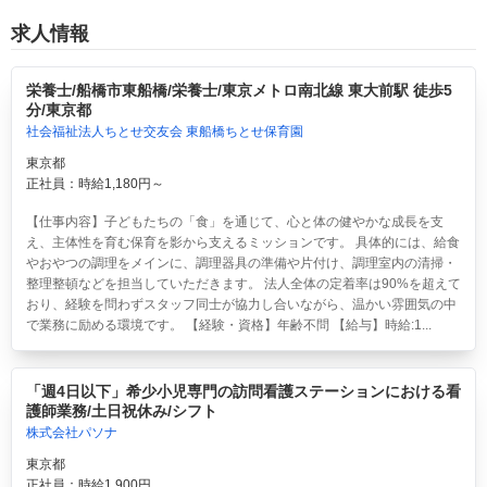
求人情報
栄養士/船橋市東船橋/栄養士/東京メトロ南北線 東大前駅 徒歩5
分/東京都
社会福祉法人ちとせ交友会 東船橋ちとせ保育園
東京都
正社員：時給1,180円～
【仕事内容】子どもたちの「食」を通じて、心と体の健やかな成長を支
え、主体性を育む保育を影から支えるミッションです。 具体的には、給食
やおやつの調理をメインに、調理器具の準備や片付け、調理室内の清掃・
整理整頓などを担当していただきます。 法人全体の定着率は90%を超えて
おり、経験を問わずスタッフ同士が協力し合いながら、温かい雰囲気の中
で業務に励める環境です。 【経験・資格】年齢不問 【給与】時給:1...
「週4日以下」希少小児専門の訪問看護ステーションにおける看
護師業務/土日祝休み/シフト
株式会社パソナ
東京都
正社員：時給1,900円