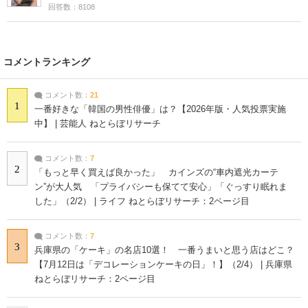
回答数：8108
コメントランキング
コメント数：
21
1
一番好きな「韓国の男性俳優」は？【2026年版・人気投票実施
中】 | 芸能人 ねとらぼリサーチ
コメント数：
7
2
「もっと早く買えば良かった」 カインズの“車内遮光カーテ
ン”が大人気 「プライバシーも保てて安心」「ぐっすり眠れま
した」（2/2） | ライフ ねとらぼリサーチ：2ページ目
コメント数：
7
3
兵庫県の「ケーキ」の名店10選！ 一番うまいと思う店はどこ？
【7月12日は「デコレーションケーキの日」！】（2/4） | 兵庫県
ねとらぼリサーチ：2ページ目