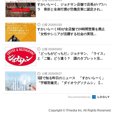
公開 2022/08/19
すかいらーく、ジョナサン店舗で店長がパワハ
ラ 骨折と全身打撲が労働災害に認定され...
公開 2020/01/20
すかいらーくHDが全店舗で24時間営業を廃止
「女性やシニアが活躍する社会の実現...
公開 2026/03/02
「どっちがどっちだ」ジョナサン、「ライス」
と「ご飯」どう違う？ 謎のタブレット注...
公開 2020/05/27
3語で知る昨日のニュース 「すかいらーく」
「宇都宮健児」「ダイオウグソクムシ」【...
Recommended by
Copyright © ITmedia Inc. All Rights Reserved.