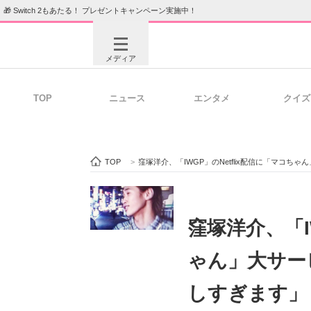
🎁 Switch 2もあたる！ プレゼントキャンペーン実施中！
メディア
TOP
ニュース
エンタメ
クイズ
注目記事を集めた総合ページ
ITの今
TOP
>
窪塚洋介、「IWGP」のNetflix配信に「マ
ビジネスと働き方のヒント
AI活用
窪塚洋介、「I
ゃん」大サー
ITエンジニア向け専門サイト
企業向けI
しすぎます」