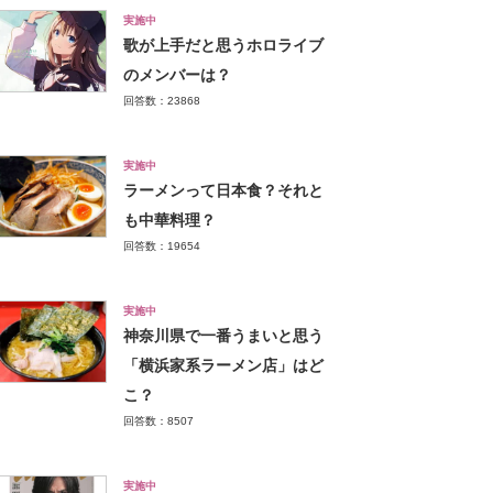
実施中
歌が上手だと思うホロライブ
のメンバーは？
回答数：23868
実施中
ラーメンって日本食？それと
も中華料理？
回答数：19654
実施中
神奈川県で一番うまいと思う
「横浜家系ラーメン店」はど
こ？
回答数：8507
実施中