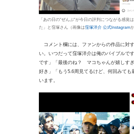
「あの日の"ぜんぶ"が今日の評判につながる感覚
た」と窪塚さん（画像は
窪塚洋介 公式Instagram
コメント欄には、ファンからの作品に対す
い。いつだって窪塚洋介は俺のバイブルです
です」「最後のね？ マコちゃんが嬉しす
好き」「もう5.6周見てるけど、何回みて
います。