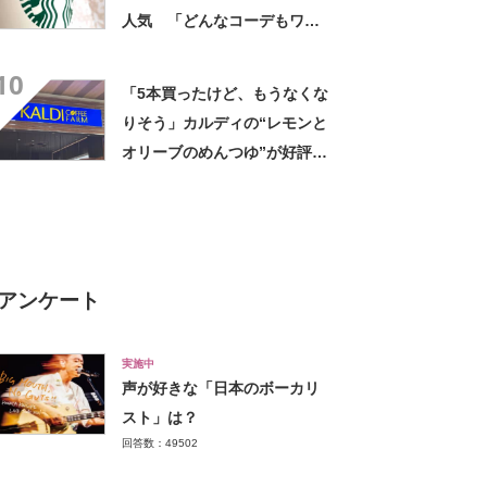
人気 「どんなコーデもワン
ランク上に変身」「マグカッ
10
プ型のポーチも可愛い」「た
「5本買ったけど、もうなくな
くさん入れても肩が痛くなら
りそう」カルディの“レモンと
ない」
オリーブのめんつゆ”が好評
「このつゆを摂取したいから
そうめんを食べてる」「食欲
のない時でもコレで食べられ
る」
アンケート
実施中
声が好きな「日本のボーカリ
スト」は？
回答数：49502