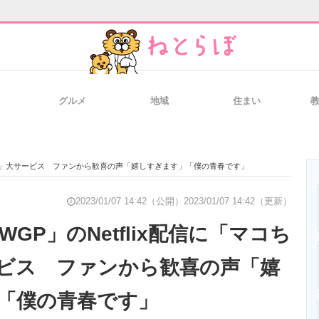
グルメ
地域
住まい
と未来を見通す
スマホと通信の最新トレンド
進化するPCとデ
コちゃん」大サービス ファンから歓喜の声「嬉しすぎます」「僕の青春です」
のいまが分かる
企業ITのトレンドを詳説
経営リーダーの
2023/01/07 14:42（公開）
2023/01/07 14:42（更新）
WGP」のNetflix配信に「マコち
ビス ファンから歓喜の声「嬉
T製品の総合サイト
IT製品の技術・比較・事例
製造業のIT導入
「僕の青春です」