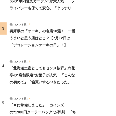
ズの“車内遮光カーテン”が大人気 「プ
ライバシーも保てて安心」「ぐっすり眠
れました」（2/2） | ライフ ねとらぼリ
サーチ：2ページ目
コメント数：
7
3
兵庫県の「ケーキ」の名店10選！ 一番
うまいと思う店はどこ？【7月12日は
「デコレーションケーキの日」！】
（2/4） | 兵庫県 ねとらぼリサーチ：2ペ
ージ目
コメント数：
5
4
「北海道土産としてもセンス抜群」六花
亭の“店舗限定”お菓子が人気 「こんな
の初めて」「箱買いするべきだった」
（1/2） | 北海道 ねとらぼリサーチ
コメント数：
4
5
「車に常備しました」 カインズ
の“1980円クーラーバッグ”が評判 「ち