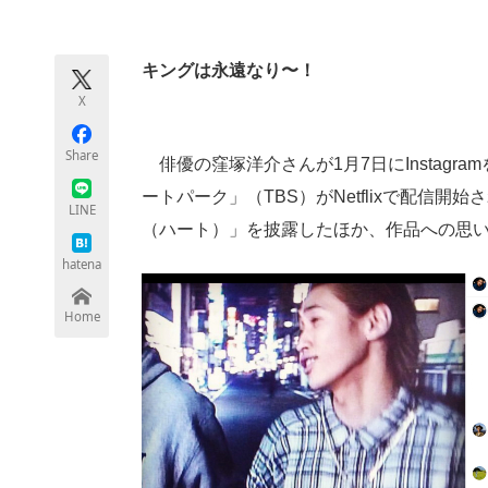
モノづくり技術者専門サイト
エレクトロ
キングは永遠なり〜！
X
ちょっと気になるネットの話題
Share
俳優の窪塚洋介さんが1月7日にInstagr
ートパーク」（TBS）がNetflixで配信
LINE
（ハート）」を披露したほか、作品への思
hatena
Home