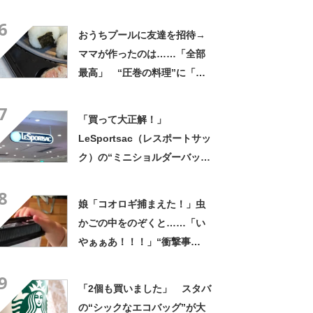
くれなかったんだ」驚きの中
6
身に「バレたか」「えっ食べ
おうちプールに友達を招待→
たい」
ママが作ったのは……「全部
最高」 “圧巻の料理”に「う
っひょ～！」「勝手におっじ
7
ゃまっしまーーす！」
「買って大正解！」
LeSportsac（レスポートサッ
ク）の“ミニショルダーバッ
グ”が高評価 「軽いし、しっ
8
かりした作り」「持っている
娘「コオロギ捕まえた！」虫
だけで気分があがる」
かごの中をのぞくと……「い
やぁぁあ！！！」“衝撃事
実”が160万再生「知らぬが
9
仏」
「2個も買いました」 スタバ
の“シックなエコバッグ”が大