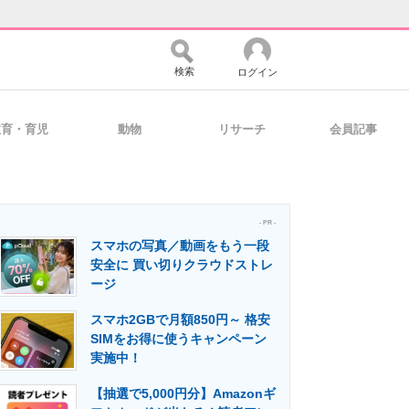
検索
ログイン
教育・育児
動物
リサーチ
会員記事
バイスの未来
好きが集まる 比べて選べる
- PR -
スマホの写真／動画をもう一段
コミュニティ
マーケ×ITの今がよく分かる
安全に 買い切りクラウドストレ
ージ
スマホ2GBで月額850円～ 格安
・活用を支援
SIMをお得に使うキャンペーン
実施中！
【抽選で5,000円分】Amazonギ