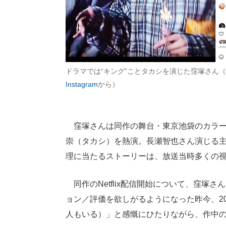
ドラマでは“キング”ことタカシを演じた窪塚さん
Instagram
から）
窪塚さんは同作の舞台・東京池袋のカラーギャ
崇（タカシ）を熱演。長瀬智也さん演じる
理に当たるストーリーは、放送当時多くの
同作のNetflix配信開始について、窪塚
ョン／評価を欲しがるようになった昨今、2
人もいる）」と感慨にひたりながら、作中