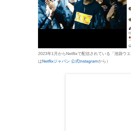
2023年1月からNetflixで配信されている「池
は
Netflixジャパン 公式Instagram
から）