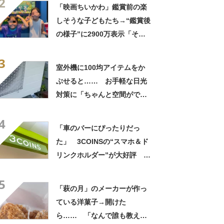
2
「映画ちいかわ」鑑賞前の楽
しそうな子どもたち→“鑑賞後
の様子”に2900万表示「そう
なるわなw」「分かるよ」
3
「いったい何が」
室外機に100均アイテムをか
ぶせると…… お手軽な日光
対策に「ちゃんと空間ができ
てグー」「これで楽します」
4
「車のバーにぴったりだっ
た」 3COINSの“スマホ＆ド
リンクホルダー”が大好評
「ドリンクホルダーが二つあ
5
って便利」「もっと早く買え
「萩の月」のメーカーが作っ
ばよかった」
ている洋菓子→開けた
ら…… 「なんで誰も教えて