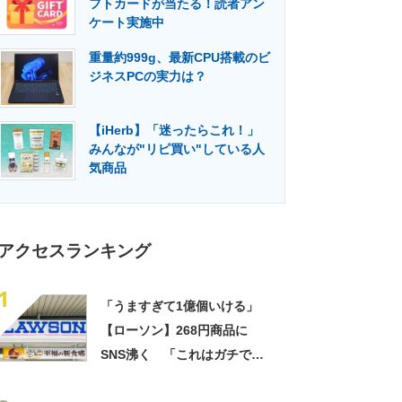
フトカードが当たる！読者アン
門メディア
建設×テクノロジーの最前線
ケート実施中
重量約999g、最新CPU搭載のビ
ジネスPCの実力は？
【iHerb】「迷ったらこれ！」
みんなが"リピ買い"している人
気商品
アクセスランキング
1
「うますぎて1億個いける」
【ローソン】268円商品に
SNS沸く 「これはガチで美
味い」「毎食これがいい」