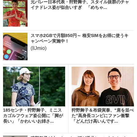
元バレー日本代表・狩野舞子、スタイル抜群のチャ
イナドレス姿が似合いすぎ 「めちゃ...
スマホ2GBで月額850円～ 格安SIMをお得に使うキ
ャンペーン実施中！
(IIJmio)
185センチ・狩野舞子、ミニス
狩野舞子＆布袋寅泰、“肩を並べ
カゴルフウェア姿公開に「脚が
た”高身長コンビにファン衝撃
長い」「かわいいお姉さ...
「どんだけ高いんです...