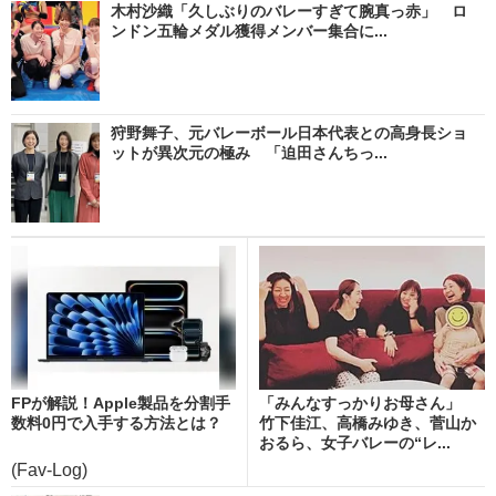
木村沙織「久しぶりのバレーすぎて腕真っ赤」 ロ
ンドン五輪メダル獲得メンバー集合に...
狩野舞子、元バレーボール日本代表との高身長ショ
ットが異次元の極み 「迫田さんちっ...
FPが解説！Apple製品を分割手
「みんなすっかりお母さん」
数料0円で入手する方法とは？
竹下佳江、高橋みゆき、菅山か
おるら、女子バレーの“レ...
(Fav-Log)