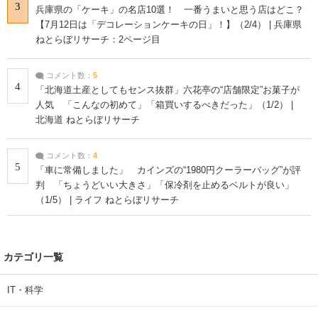
3
兵庫県の「ケーキ」の名店10選！ 一番うまいと思う店はどこ？
【7月12日は「デコレーションケーキの日」！】（2/4） | 兵庫県
ねとらぼリサーチ：2ページ目
コメント数：
5
4
「北海道土産としてもセンス抜群」六花亭の“店舗限定”お菓子が
人気 「こんなの初めて」「箱買いするべきだった」（1/2） |
北海道 ねとらぼリサーチ
コメント数：
4
5
「車に常備しました」 カインズの“1980円クーラーバッグ”が評
判 「ちょうどいい大きさ」「保冷剤を止めるベルトが良い」
（1/5） | ライフ ねとらぼリサーチ
カテゴリ一覧
IT・科学