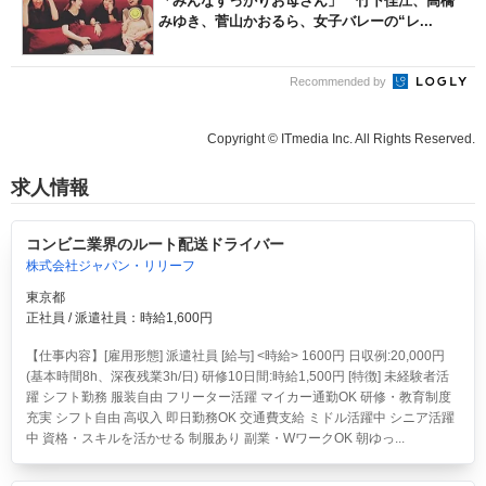
「みんなすっかりお母さん」 竹下佳江、高橋
みゆき、菅山かおるら、女子バレーの“レ...
Recommended by
Copyright © ITmedia Inc. All Rights Reserved.
求人情報
コンビニ業界のルート配送ドライバー
株式会社ジャパン・リリーフ
東京都
正社員 / 派遣社員：時給1,600円
【仕事内容】[雇用形態] 派遣社員 [給与] <時給> 1600円 日収例:20,000円
(基本時間8h、深夜残業3h/日) 研修10日間:時給1,500円 [特徴] 未経験者活
躍 シフト勤務 服装自由 フリーター活躍 マイカー通勤OK 研修・教育制度
充実 シフト自由 高収入 即日勤務OK 交通費支給 ミドル活躍中 シニア活躍
中 資格・スキルを活かせる 制服あり 副業・WワークOK 朝ゆっ...