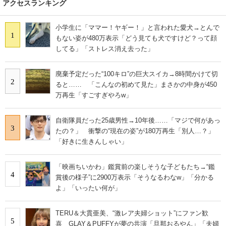
アクセスランキング
小学生に「ママー！ヤギー！」と言われた愛犬→とんで
1
もない姿が480万表示「どう見ても犬ですけど？って顔
してる」「ストレス消え去った」
廃棄予定だった“100キロ”の巨大スイカ→8時間かけて切
2
ると…… 「こんなの初めて見た」まさかの中身が450
万再生「すごすぎやろw」
自衛隊員だった25歳男性→10年後……「マジで何があっ
3
たの？」 衝撃の“現在の姿”が180万再生「別人…？」
「好きに生きんしゃい」
「映画ちいかわ」鑑賞前の楽しそうな子どもたち→“鑑
4
賞後の様子”に2900万表示「そうなるわなw」「分かる
よ」「いったい何が」
TERU＆大貫亜美、“激レア夫婦ショット”にファン歓
5
喜 GLAY＆PUFFYが夢の共演「旦那おるやん」「夫婦