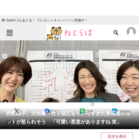
🎁 Switch 2もあたる！ プレゼントキャンペーン実施中！
ねとらぼメニュー
TOP
ニュース
エンタメ
クイズ
グルメ
地域
住まい
教育・育児
動物
リサーチ
2023/01/09 19:34（公開）
X
Share
LINE
hatena
会員記事
狩野舞子、大先輩・竹下佳江をイジりすぎた身長差ショ
ットが怒られそう 「可愛い悪意がありますね 笑」
怒られますよ！
メディア
目次を表示
注目記事を集めた総合ページ