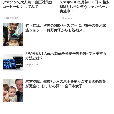
アマゾンで大人気！血圧対策は
スマホ2GBで月額850円～ 格安
コーヒーに足してみて
SIMをお得に使うキャンペーン
実施中！
PR(森永乳業)
PR(IIJmio)
竹下佳江、次男の5歳バースデーに元投手の夫と家
族ショット 狩野舞子からも祝福メッ...
FPが解説！Apple製品を分割手数料0円で入手する
方法とは？
PR(Fav-Log)
木村沙織、生後7カ月の息子を抱っこする眞鍋監督
が完全に“じぃじの顔” 全日本女子...