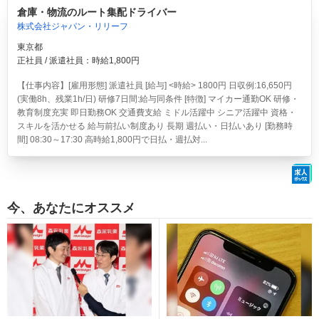
倉庫・物流のルート集配ドライバー
株式会社ジャパン・リリーフ
東京都
正社員 / 派遣社員：時給1,800円
【仕事内容】[雇用形態] 派遣社員 [給与] <時給> 1800円 日収例:16,650円
(実働8h、残業1h/日) 研修7日間:給与同条件 [特徴] マイカー通勤OK 研修・
教育制度充実 即日勤務OK 交通費支給 ミドル活躍中 シニア活躍中 資格・
スキルを活かせる 給与前払い制度あり 長期 週払い・日払いあり [勤務時
間] 08:30～17:30 高時給1,800円で日払・週払対...
今、あなたにオススメ