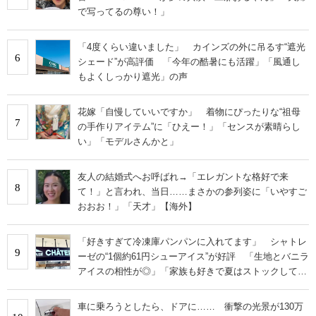
で写ってるの尊い！」
「4度くらい違いました」 カインズの外に吊るす“遮光
6
シェード”が高評価 「今年の酷暑にも活躍」「風通し
もよくしっかり遮光」の声
花嫁「自慢していいですか」 着物にぴったりな“祖母
7
の手作りアイテム”に「ひえー！」「センスが素晴らし
い」「モデルさんかと」
友人の結婚式へお呼ばれ→「エレガントな格好で来
8
て！」と言われ、当日……まさかの参列姿に「いやすご
おおお！」「天才」【海外】
「好きすぎて冷凍庫パンパンに入れてます」 シャトレ
9
ーゼの“1個約61円シューアイス”が好評 「生地とバニラ
アイスの相性が◎」「家族も好きで夏はストックして
る」
車に乗ろうとしたら、ドアに…… 衝撃の光景が130万