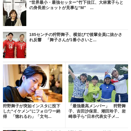
“世界最小・最強セッター”竹下佳江、大林素子らと
の身長差ショットが見事な“M” ...
185センチの狩野舞子、横並びで後輩全員に抜かさ
れ反響 「舞子さんが1番小さいと...
狩野舞子が突如インスタに投下
「最強最高メンバー」 狩野舞
した“イケメン”にフォロワー納
子、吉田沙保里、潮田玲子、岩
得 「惚れるわ」「文句...
崎恭子ら“日本代表女子メ...