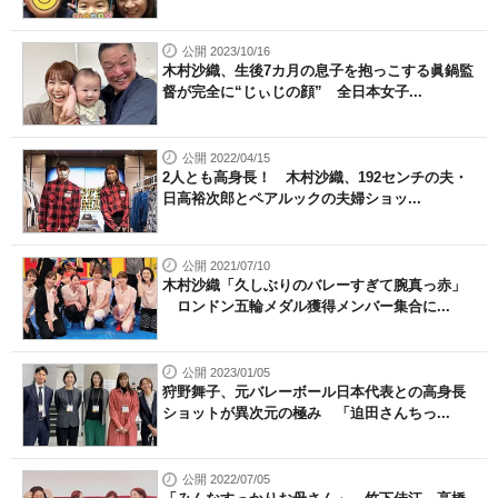
公開 2023/10/16
木村沙織、生後7カ月の息子を抱っこする眞鍋監
督が完全に“じぃじの顔” 全日本女子...
公開 2022/04/15
2人とも高身長！ 木村沙織、192センチの夫・
日高裕次郎とペアルックの夫婦ショッ...
公開 2021/07/10
木村沙織「久しぶりのバレーすぎて腕真っ赤」
ロンドン五輪メダル獲得メンバー集合に...
公開 2023/01/05
狩野舞子、元バレーボール日本代表との高身長
ショットが異次元の極み 「迫田さんちっ...
公開 2022/07/05