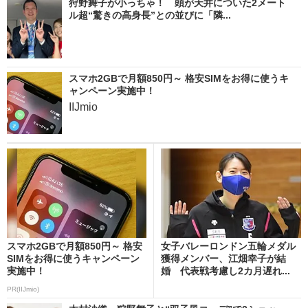
狩野舞子が小っちゃ！ 頭が天井についた2メート
ル超“驚きの高身長”との並びに「隣...
スマホ2GBで月額850円～ 格安SIMをお得に使うキ
ャンペーン実施中！
IIJmio
スマホ2GBで月額850円～ 格安
女子バレーロンドン五輪メダル
SIMをお得に使うキャンペーン
獲得メンバー、江畑幸子が結
実施中！
婚 代表戦考慮し2カ月遅れ...
PR(IIJmio)