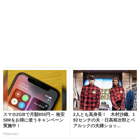
スマホ2GBで月額850円～ 格安
2人とも高身長！ 木村沙織、1
SIMをお得に使うキャンペーン
92センチの夫・日高裕次郎とペ
実施中！
アルックの夫婦ショッ...
PR(IIJmio)