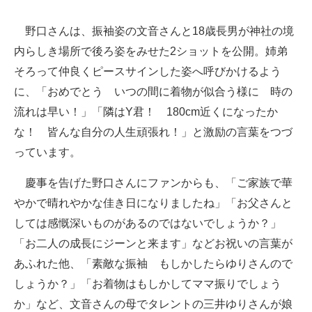
企業向けIT製品の総合サイト
野口さんは、振袖姿の文音さんと18歳長男が神社の境
IT製品の技術・比較・事例
内らしき場所で後ろ姿をみせた2ショットを公開。姉弟
そろって仲良くピースサインした姿へ呼びかけるよう
製造業のIT導入・活用を支援
に、「おめでとう いつの間に着物が似合う様に 時の
モノづくり技術者専門サイト
流れは早い！」「隣はY君！ 180cm近くになったか
な！ 皆んな自分の人生頑張れ！」と激励の言葉をつづ
エレクトロニクス専門サイト
っています。
電子設計の基本と応用
慶事を告げた野口さんにファンからも、「ご家族で華
エネルギーの専門メディア
やかで晴れやかな佳き日になりましたね」「お父さんと
しては感慨深いものがあるのではないでしょうか？」
建設×テクノロジーの最前線
「お二人の成長にジーンと来ます」などお祝いの言葉が
ちょっと気になるネットの話題
あふれた他、「素敵な振袖 もしかしたらゆりさんので
しょうか？」「お着物はもしかしてママ振りでしょう
か」など、文音さんの母でタレントの三井ゆりさんが娘