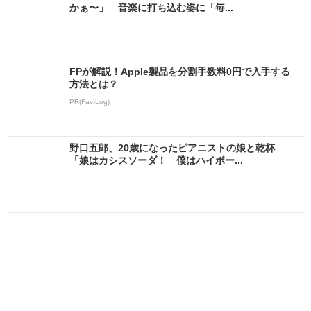
かぁ〜」 音楽に打ち込む姿に「毎...
FPが解説！Apple製品を分割手数料0円で入手する
方法とは？
PR(Fav-Log)
野口五郎、20歳になったピアニストの娘と乾杯
「娘はカシスソーダ！ 僕はハイボー...