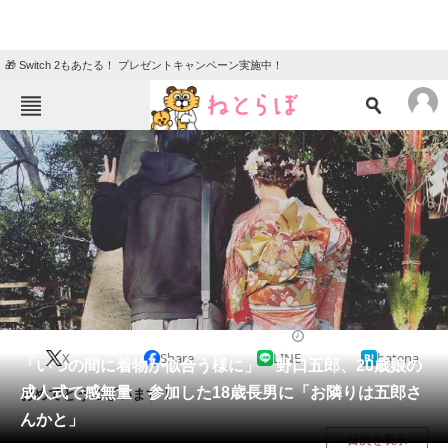
🎁 Switch 2もあたる！ プレゼントキャンペーン実施中！
ねとらぼメニュー
TOP
ニュース
エンタメ
クイズ
グルメ
地域
住まい
教育・育児
動物
リサーチ
2023/01/10 15:00（公開）
X
Share
LINE
hatena
会員記事
「いつの間に着物が似合う様に」 野口五郎、20歳娘の
成人式で感無量 参加した18歳長男に「お隣りは五郎さ
おめでとうございます！
メディア
んかと」
目次を表示
注目記事を集めた総合ページ