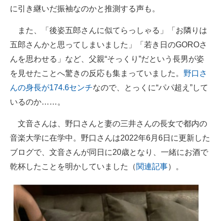
に引き継いだ振袖なのかと推測する声も。
また、「後姿五郎さんに似てらっしゃる」「お隣りは
五郎さんかと思ってしまいました」「若き日のGOROさ
んを思わせる」など、父親“そっくり”だという長男が姿
を見せたことへ驚きの反応も集まっていました。
野口さ
んの身長が174.6センチ
なので、とっくに“パパ超え”して
いるのか……。
文音さんは、野口さんと妻の三井さんの長女で都内の
音楽大学に在学中。野口さんは2022年6月6日に更新した
ブログで、文音さんが同日に20歳となり、一緒にお酒で
乾杯したことを明かしていました（
関連記事
）。