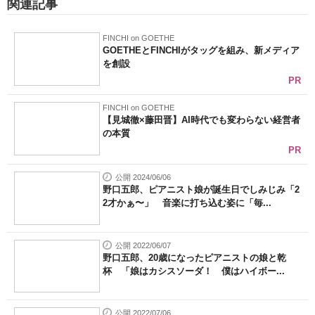
関連記事
FINCHI on GOETHE
GOETHEとFINCHIがタッグを組み、新メディア
を創設
PR
FINCHI on GOETHE
【見城徹×藤田晋】AI時代でも変わらない経営者
の本質
PR
公開 2024/06/06
野口五郎、ピアニスト娘が誕生日でしみじみ「2
2才かぁ〜」 音楽に打ち込む姿に「毎...
公開 2022/06/07
野口五郎、20歳になったピアニストの娘と乾
杯 「娘はカシスソーダ！ 僕はハイボー...
公開 2022/07/06