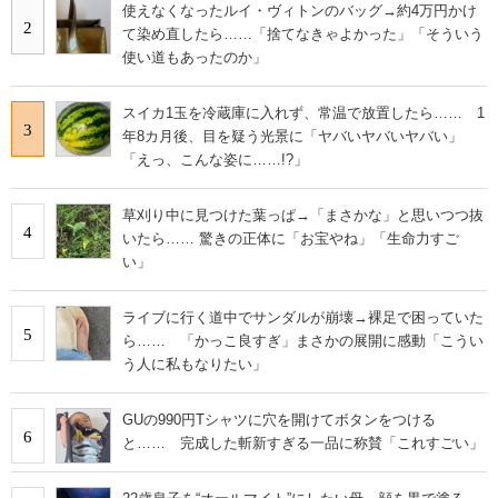
使えなくなったルイ・ヴィトンのバッグ→約4万円かけ
2
て染め直したら……「捨てなきゃよかった」「そういう
使い道もあったのか」
スイカ1玉を冷蔵庫に入れず、常温で放置したら…… 1
3
年8カ月後、目を疑う光景に「ヤバいヤバいヤバい」
「えっ、こんな姿に……!?」
草刈り中に見つけた葉っぱ→「まさかな」と思いつつ抜
4
いたら…… 驚きの正体に「お宝やね」「生命力すご
い」
ライブに行く道中でサンダルが崩壊→裸足で困っていた
5
ら…… 「かっこ良すぎ」まさかの展開に感動「こうい
う人に私もなりたい」
GUの990円Tシャツに穴を開けてボタンをつける
6
と…… 完成した斬新すぎる一品に称賛「これすごい」