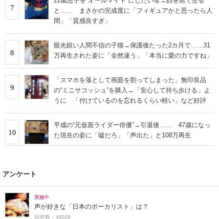
22歳息子を“オールマイト”にしたい母→顔を黒で塗る
7
と…… まさかの完成度に「フィギュアかと思ったら人
間」「質感良すぎ」
眼光鋭い人間不信の子猫→保護後たった2カ月で……31
8
万再生された姿に「全然違う」「本当に愛の力ですね」
「スマホを落として画面を割ってしまった」無印良品
9
の“ミニサコッシュ”を購入→「安心して持ち歩ける」よ
うに 「付けているのを忘れるくらい軽い」など好評
平成の“元仮面ライダー俳優”→引退後…… 47歳になっ
10
た現在の姿に「嘘だろ」「声出た」と108万再生
アンケート
実施中
声が好きな「日本のボーカリスト」は？
回答数：49509