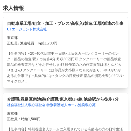
求人情報
自動車系工場/組立・加工・プレス/高収入/製造/工場/派遣の仕事
UTエージェント株式会社
東京都
正社員 / 派遣社員：時給1,700円
【仕事内容】<20~40代活躍中><日勤×土日休み>タンクローリーのタン
ク・部品の検査 駅チカ徒歩4分!月収30万円可
タンクローリーの部品検査
部品の検査業務などをお任せします! 軽作業のため作業負荷はほとんどあ
りません! タンクローリーには部品が大小様々なものがあり、やりがいが
あるお仕事です <具体的には> タンクの目視検査 部品の測定検査(ノギスや
マイクロメ...
介護職/豊島区南池袋/介護職/東京都/JR線 池袋駅から徒歩7分
社会福祉法人敬心福祉会 特別養護老人ホーム池袋敬心苑
東京都
正社員：時給1,500円
【仕事内容】特別養護老人ホームに入居されている高齢者の方の日常生活