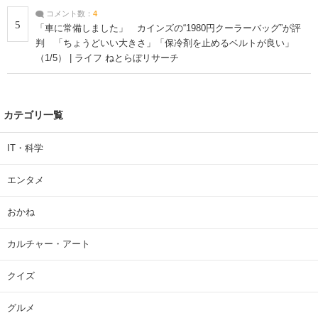
コメント数：
4
5
「車に常備しました」 カインズの“1980円クーラーバッグ”が評
判 「ちょうどいい大きさ」「保冷剤を止めるベルトが良い」
（1/5） | ライフ ねとらぼリサーチ
カテゴリ一覧
IT・科学
エンタメ
おかね
カルチャー・アート
クイズ
グルメ