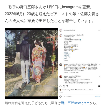
歌手の野口五郎さんが1月9日にInstagramを更新。
ITの今と未来を見通す
2022年6月に20歳を迎えたピアニストの娘・佐藤文音さ
スマホと通信の最新トレンド
んの成人式に家族で出席したことを報告しています。
進化するPCとデバイスの未来
好きが集まる 比べて選べる
ビジネスと働き方のヒント
AI活用のいまが分かる
企業ITのトレンドを詳説
経営リーダーのコミュニティ
マーケ×ITの今がよく分かる
ITエンジニア向け専門サイト
晴れ舞台を迎えた子どもたち（画像は
野口五郎Instagram
から）