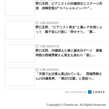
野口五郎、ピアニストの20歳長女とステージ共
演 岩崎宏美が“スペシャルメンバー”...
公開 2026/05/07
野口五郎、“ピアニスト長女”と激レア共演ショ
ット 親子並んだ姿に「幸せそう」「素...
公開 2022/07/19
野口五郎、20歳迎えた娘と誕生日デート 家族
同然の西城秀樹さん長女も加わり「楽し...
公開 2024/05/21
「天国でお父様も喜ばれている」 西城秀樹さ
んの20歳長男、「第2の父親」と肩並べ...
Recommended by
Copyright © ITmedia Inc. All Rights Reserved.