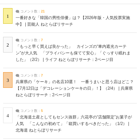
コメント数：
21
1
一番好きな「韓国の男性俳優」は？【2026年版・人気投票実施
中】 | 芸能人 ねとらぼリサーチ
コメント数：
7
2
「もっと早く買えば良かった」 カインズの“車内遮光カーテ
ン”が大人気 「プライバシーも保てて安心」「ぐっすり眠れま
した」（2/2） | ライフ ねとらぼリサーチ：2ページ目
コメント数：
7
3
兵庫県の「ケーキ」の名店10選！ 一番うまいと思う店はどこ？
【7月12日は「デコレーションケーキの日」！】（2/4） | 兵庫県
ねとらぼリサーチ：2ページ目
コメント数：
5
4
「北海道土産としてもセンス抜群」六花亭の“店舗限定”お菓子が
人気 「こんなの初めて」「箱買いするべきだった」（1/2） |
北海道 ねとらぼリサーチ