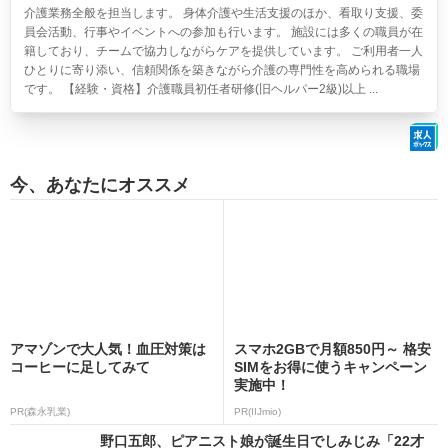
介護業務全般を担当します。 身体介護や生活支援のほか、看取り支援、委
員会活動、行事やイベントへの参加も行います。 施設には多くの職員が在
籍しており、チームで協力しながらケアを提供しています。 ご利用者一人
ひとりに寄り添い、信頼関係を築きながら介護の専門性を高められる職場
です。 【経験・資格】介護職員初任者研修(旧ヘルパー2級)以上 ...
今、あなたにオススメ
アマゾンで大人気！血圧対策は
スマホ2GBで月額850円～ 格安
コーヒーに足してみて
SIMをお得に使うキャンペーン
実施中！
PR(森永乳業)
PR(IIJmio)
野口五郎、ピアニスト娘が誕生日でしみじみ「22才