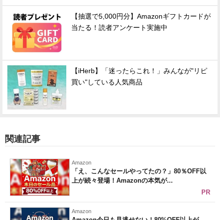
【抽選で5,000円分】Amazonギフトカードが
当たる！読者アンケート実施中
【iHerb】「迷ったらこれ！」みんなが"リピ
買い"している人気商品
関連記事
Amazon
「え、こんなセールやってたの？」80％OFF以
上が続々登場！Amazonの本気が...
PR
Amazon
Amazon今日も見逃せない！80%OFF以上が