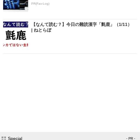
PR(Fav-Log)
【なんて読む？】今日の難読漢字「氈鹿」（1/11）
| ねとらぼ
Special
- PR -