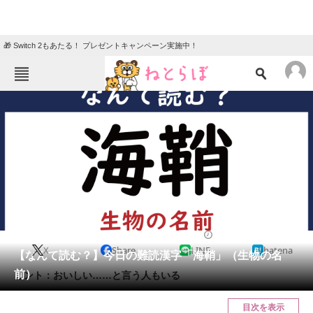
🎁 Switch 2もあたる！ プレゼントキャンペーン実施中！
ねとらぼメニュー
TOP
ニュース
エンタメ
クイズ
グルメ
地域
住まい
教育・育児
動物
リサーチ
2023/01/11 07:45（公開）
X
Share
LINE
hatena
会員記事
【なんて読む？】今日の難読漢字「海鞘」（生物の名
前）
ヒント：おいしい……と言う人もいる
メディア
目次を表示
注目記事を集めた総合ページ