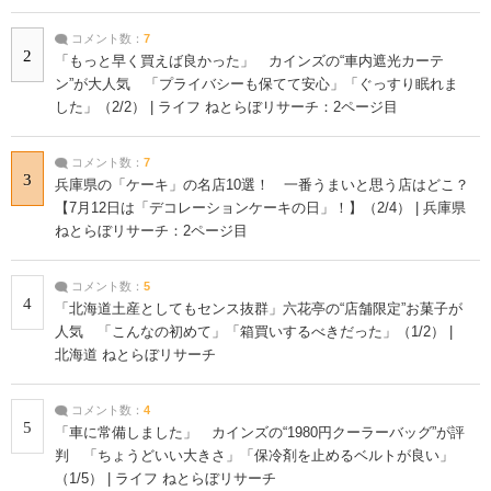
コメント数：
7
2
「もっと早く買えば良かった」 カインズの“車内遮光カーテ
ン”が大人気 「プライバシーも保てて安心」「ぐっすり眠れま
した」（2/2） | ライフ ねとらぼリサーチ：2ページ目
コメント数：
7
3
兵庫県の「ケーキ」の名店10選！ 一番うまいと思う店はどこ？
【7月12日は「デコレーションケーキの日」！】（2/4） | 兵庫県
ねとらぼリサーチ：2ページ目
コメント数：
5
4
「北海道土産としてもセンス抜群」六花亭の“店舗限定”お菓子が
人気 「こんなの初めて」「箱買いするべきだった」（1/2） |
北海道 ねとらぼリサーチ
コメント数：
4
5
「車に常備しました」 カインズの“1980円クーラーバッグ”が評
判 「ちょうどいい大きさ」「保冷剤を止めるベルトが良い」
（1/5） | ライフ ねとらぼリサーチ