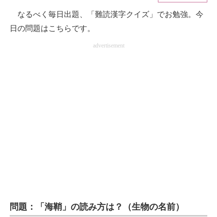
なるべく毎日出題、「難読漢字クイズ」でお勉強。今
ITの今と未来を見通す
日の問題はこちらです。
スマホと通信の最新トレンド
advertisement
進化するPCとデバイスの未来
好きが集まる 比べて選べる
ビジネスと働き方のヒント
AI活用のいまが分かる
企業ITのトレンドを詳説
経営リーダーのコミュニティ
マーケ×ITの今がよく分かる
問題：「海鞘」の読み方は？（生物の名前）
ITエンジニア向け専門サイト