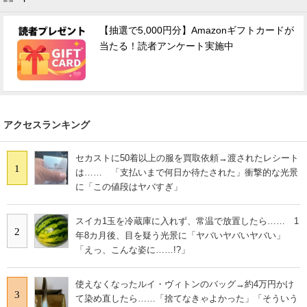
【抽選で5,000円分】Amazonギフトカードが
当たる！読者アンケート実施中
アクセスランキング
セカストに50着以上の服を買取依頼→渡されたレシート
1
は…… 「支払いまで何日か待たされた」衝撃的な光景
に「この値段はヤバすぎ」
スイカ1玉を冷蔵庫に入れず、常温で放置したら…… 1
2
年8カ月後、目を疑う光景に「ヤバいヤバいヤバい」
「えっ、こんな姿に……!?」
使えなくなったルイ・ヴィトンのバッグ→約4万円かけ
3
て染め直したら……「捨てなきゃよかった」「そういう