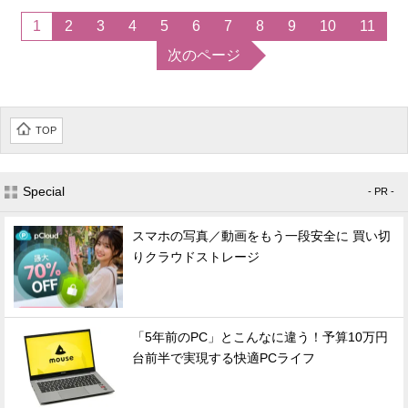
1
2
3
4
5
6
7
8
9
10
11
次のページ
TOP
Special
- PR -
スマホの写真／動画をもう一段安全に 買い切
りクラウドストレージ
「5年前のPC」とこんなに違う！予算10万円
台前半で実現する快適PCライフ