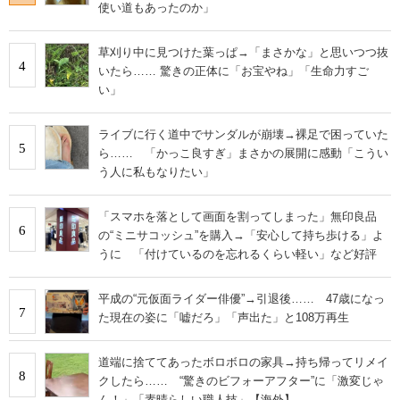
使い道もあったのか」
草刈り中に見つけた葉っぱ→「まさかな」と思いつつ抜
4
いたら…… 驚きの正体に「お宝やね」「生命力すご
い」
ライブに行く道中でサンダルが崩壊→裸足で困っていた
5
ら…… 「かっこ良すぎ」まさかの展開に感動「こうい
う人に私もなりたい」
「スマホを落として画面を割ってしまった」無印良品
6
の“ミニサコッシュ”を購入→「安心して持ち歩ける」よ
うに 「付けているのを忘れるくらい軽い」など好評
平成の“元仮面ライダー俳優”→引退後…… 47歳になっ
7
た現在の姿に「嘘だろ」「声出た」と108万再生
道端に捨ててあったボロボロの家具→持ち帰ってリメイ
8
クしたら…… “驚きのビフォーアフター”に「激変じゃ
ん！」「素晴らしい職人技」【海外】