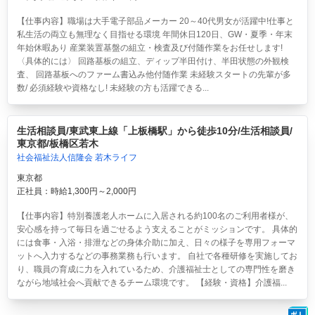
【仕事内容】職場は大手電子部品メーカー 20～40代男女が活躍中!仕事と
私生活の両立も無理なく目指せる環境 年間休日120日、GW・夏季・年末
年始休暇あり 産業装置基盤の組立・検査及び付随作業をお任せします!
〈具体的には〉 回路基板の組立、ディップ半田付け、半田状態の外観検
査、 回路基板へのファーム書込み他付随作業 未経験スタートの先輩が多
数/ 必須経験や資格なし! 未経験の方も活躍できる...
生活相談員/東武東上線「上板橋駅」から徒歩10分/生活相談員/
東京都/板橋区若木
社会福祉法人信隆会 若木ライフ
東京都
正社員：時給1,300円～2,000円
【仕事内容】特別養護老人ホームに入居される約100名のご利用者様が、
安心感を持って毎日を過ごせるよう支えることがミッションです。 具体的
には食事・入浴・排泄などの身体介助に加え、日々の様子を専用フォーマ
ットへ入力するなどの事務業務も行います。 自社で各種研修を実施してお
り、職員の育成に力を入れているため、介護福祉士としての専門性を磨き
ながら地域社会へ貢献できるチーム環境です。 【経験・資格】介護福...