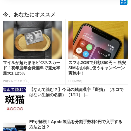
今、あなたにオススメ
マイルが超たまるビジネスカー
スマホ2GBで月額850円～ 格安
ド！初年度年会費無料で還元率
SIMをお得に使うキャンペーン
最大1.125%
実施中！
PR(クレディセゾン)
PR(IIJmio)
【なんて読む？】今日の難読漢字「斑猫」（ネコで
はない生物の名前）（1/11） |...
FPが解説！Apple製品を分割手数料0円で入手する
方法とは？