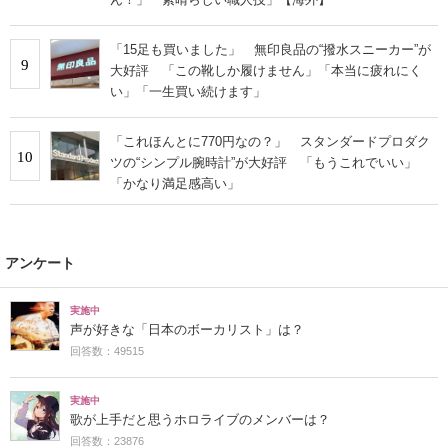
「15足も買いました」 無印良品の“撥水スニーカー”が
9
大好評 「この靴しか履けません」「本当に疲れにく
い」「一生買い続けます」
「これほんとに770円なの？」 スタンダードプロダク
10
ツの“シンプル腕時計”が大好評 「もうこれでいい」
「かなり満足感高い」
アンケート
実施中
声が好きな「日本のボーカリスト」は？
回答数：49515
実施中
歌が上手だと思うホロライブのメンバーは？
回答数：23876