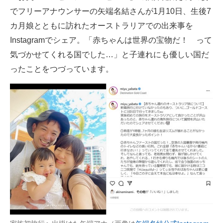
でフリーアナウンサーの矢端名結さんが1月10日、生後7
ITの今と未来を見通す
カ月娘とともに訪れたオーストラリアでの出来事を
Instagramでシェア。「赤ちゃんは世界の宝物だ！ って
スマホと通信の最新トレンド
気づかせてくれる国でした…」と子連れにも優しい国だ
進化するPCとデバイスの未来
ったことをつづっています。
好きが集まる 比べて選べる
ビジネスと働き方のヒント
AI活用のいまが分かる
企業ITのトレンドを詳説
経営リーダーのコミュニティ
マーケ×ITの今がよく分かる
ITエンジニア向け専門サイト