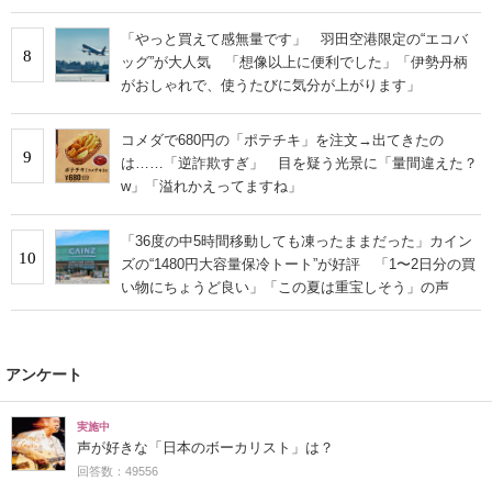
「やっと買えて感無量です」 羽田空港限定の“エコバ
8
ッグ”が大人気 「想像以上に便利でした」「伊勢丹柄
がおしゃれで、使うたびに気分が上がります」
コメダで680円の「ポテチキ」を注文→出てきたの
9
は……「逆詐欺すぎ」 目を疑う光景に「量間違えた？
w」「溢れかえってますね」
「36度の中5時間移動しても凍ったままだった」カイン
10
ズの“1480円大容量保冷トート”が好評 「1〜2日分の買
い物にちょうど良い」「この夏は重宝しそう」の声
アンケート
実施中
声が好きな「日本のボーカリスト」は？
回答数：49556