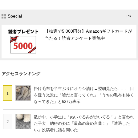
Special
- PR -
【抽選で5,000円分】Amazonギフトカードが
当たる！読者アンケート実施中
アクセスランキング
掛け毛布を半年ぶりにオキシ漬け→翌朝見たら…… 目
1
を疑う光景に「嘘だと言ってくれ」「うちの毛布も怖く
なってきた」と627万表示
散歩中、小学生に「ぬいぐるみが歩いてる！」と言われ
2
た子犬 納得の姿に「最高の褒め言葉！」「遭遇した
い」投稿者に話を聞いた