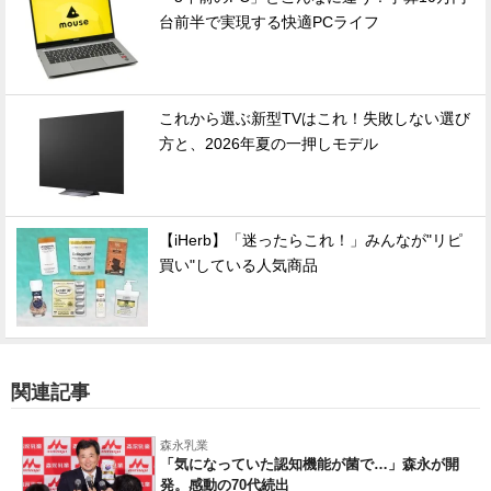
台前半で実現する快適PCライフ
これから選ぶ新型TVはこれ！失敗しない選び
方と、2026年夏の一押しモデル
【iHerb】「迷ったらこれ！」みんなが"リピ
買い"している人気商品
関連記事
森永乳業
「気になっていた認知機能が菌で…」森永が開
発。感動の70代続出