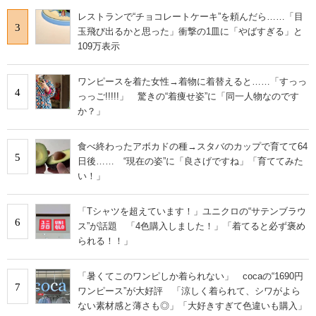
レストランで“チョコレートケーキ”を頼んだら……「目
3
玉飛び出るかと思った」衝撃の1皿に「やばすぎる」と
109万表示
ワンピースを着た女性→着物に着替えると……「すっっ
4
っっご!!!!!」 驚きの“着痩せ姿”に「同一人物なのです
か？」
食べ終わったアボカドの種→スタバのカップで育てて64
5
日後…… “現在の姿”に「良さげですね」「育ててみた
い！」
「Tシャツを超えています！」ユニクロの“サテンブラウ
6
ス”が話題 「4色購入しました！」「着てると必ず褒め
られる！！」
「暑くてこのワンピしか着られない」 cocaの“1690円
7
ワンピース”が大好評 「涼しく着られて、シワがよら
ない素材感と薄さも◎」「大好きすぎて色違いも購入」