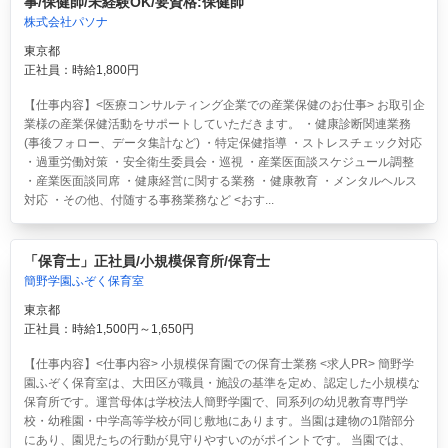
事/保健師/未経験OK/要資格:保健師
株式会社パソナ
東京都
正社員：時給1,800円
【仕事内容】<医療コンサルティング企業での産業保健のお仕事> お取引企
業様の産業保健活動をサポートしていただきます。 ・健康診断関連業務
(事後フォロー、データ集計など) ・特定保健指導 ・ストレスチェック対応
・過重労働対策 ・安全衛生委員会・巡視 ・産業医面談スケジュール調整
・産業医面談同席 ・健康経営に関する業務 ・健康教育 ・メンタルヘルス
対応 ・その他、付随する事務業務など <おす...
「保育士」正社員/小規模保育所/保育士
簡野学園ふぞく保育室
東京都
正社員：時給1,500円～1,650円
【仕事内容】<仕事内容> 小規模保育園での保育士業務 <求人PR> 簡野学
園ふぞく保育室は、大田区が職員・施設の基準を定め、認定した小規模な
保育所です。運営母体は学校法人簡野学園で、同系列の幼児教育専門学
校・幼稚園・中学高等学校が同じ敷地にあります。当園は建物の1階部分
にあり、園児たちの行動が見守りやすいのがポイントです。 当園では、