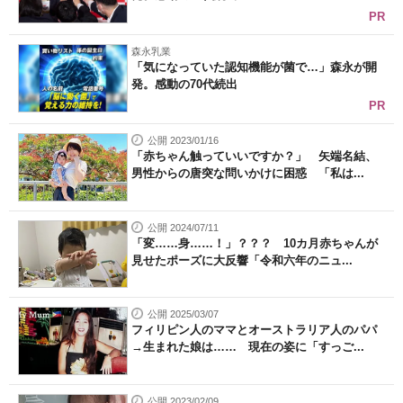
PR
森永乳業
「気になっていた認知機能が菌で…」森永が開
発。感動の70代続出
PR
公開 2023/01/16
「赤ちゃん触っていいですか？」 矢端名結、
男性からの唐突な問いかけに困惑 「私は...
公開 2024/07/11
「変……身……！」？？？ 10カ月赤ちゃんが
見せたポーズに大反響「令和六年のニュ...
公開 2025/03/07
フィリピン人のママとオーストラリア人のパパ
→生まれた娘は…… 現在の姿に「すっご...
公開 2023/02/09