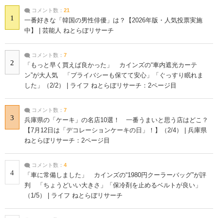
コメント数：
21
1
一番好きな「韓国の男性俳優」は？【2026年版・人気投票実施
中】 | 芸能人 ねとらぼリサーチ
コメント数：
7
2
「もっと早く買えば良かった」 カインズの“車内遮光カーテ
ン”が大人気 「プライバシーも保てて安心」「ぐっすり眠れま
した」（2/2） | ライフ ねとらぼリサーチ：2ページ目
コメント数：
7
3
兵庫県の「ケーキ」の名店10選！ 一番うまいと思う店はどこ？
【7月12日は「デコレーションケーキの日」！】（2/4） | 兵庫県
ねとらぼリサーチ：2ページ目
コメント数：
4
4
「車に常備しました」 カインズの“1980円クーラーバッグ”が評
判 「ちょうどいい大きさ」「保冷剤を止めるベルトが良い」
（1/5） | ライフ ねとらぼリサーチ