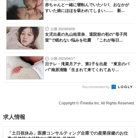
赤ちゃんと一緒に寝転んでいたパパ、おなかが
すいた娘にほほを吸われてしまい…… 新...
公開 2023/03/09
女児出産の丸山桂里奈、退院前の初の“母子同
室”で眠れない悩みを吐露 「これが毎日...
公開 2023/04/17
日テレ・滝菜月アナ、第1子を出産 “東京のパ
パ”南原清隆「生まれて来てくれてあり...
Recommended by
Copyright © ITmedia Inc. All Rights Reserved.
求人情報
「土日祝休み」医療コンサルティング企業での産業保健のお仕