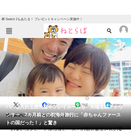
🎁 Switch 2もあたる！ プレゼントキャンペーン実施中！
ねとらぼメニュー
TOP
ニュース
エンタメ
クイズ
グルメ
地域
住まい
教育・育児
動物
リサーチ
2023/01/11 20:52（公開）
X
Share
LINE
hatena
会員記事
パパも入れる授乳室やプレイルームも 矢端名結アナウ
ンサー、7カ月娘との初海外旅行に「赤ちゃんファース
娘も終始にこにこだったとのこと。
メディア
トの国だった！」と驚き
お笑いコンビ「アルコ＆ピース」の酒井健太さんの妻
注目記事を集めた総合ページ