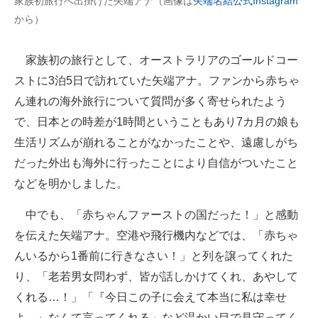
家族初旅行へ出掛けた矢端アナ（画像は
矢端名結公式Instagram
企業向けIT製品の総合サイト
から）
IT製品の技術・比較・事例
家族初の旅行として、オーストラリアのゴールドコー
製造業のIT導入・活用を支援
ストに3泊5日で訪れていた矢端アナ。ファンから赤ちゃ
ん連れの海外旅行について質問が多く寄せられたよう
モノづくり技術者専門サイト
で、日本との時差が1時間ということもあり7カ月の娘も
エレクトロニクス専門サイト
生活リズムが崩れることがなかったことや、遠慮しがち
だった外出も海外に行ったことにより自信がついたこと
電子設計の基本と応用
などを明かしました。
エネルギーの専門メディア
中でも、「赤ちゃんファーストの国だった！」と感動
建設×テクノロジーの最前線
を伝えた矢端アナ。空港や飛行機内などでは、「赤ちゃ
んいるから1番前に行きなさい！」と列を譲ってくれた
ちょっと気になるネットの話題
り、「老若男女問わず、皆が話しかけてくれ、あやして
くれる…！」「『今日この子に会えて本当に私は幸せ
よ。』なんて言ってくれる」など温かい目で見守ってく