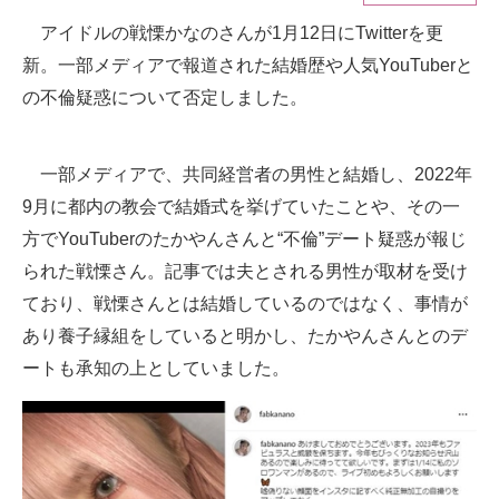
アイドルの戦慄かなのさんが1月12日にTwitterを更
ITの今と未来を見通す
新。一部メディアで報道された結婚歴や人気YouTuberと
スマホと通信の最新トレンド
の不倫疑惑について否定しました。
進化するPCとデバイスの未来
一部メディアで、共同経営者の男性と結婚し、2022年
好きが集まる 比べて選べる
9月に都内の教会で結婚式を挙げていたことや、その一
方でYouTuberのたかやんさんと“不倫”デート疑惑が報じ
ビジネスと働き方のヒント
られた戦慄さん。記事では夫とされる男性が取材を受け
AI活用のいまが分かる
ており、戦慄さんとは結婚しているのではなく、事情が
企業ITのトレンドを詳説
あり養子縁組をしていると明かし、たかやんさんとのデ
ートも承知の上としていました。
経営リーダーのコミュニティ
マーケ×ITの今がよく分かる
ITエンジニア向け専門サイト