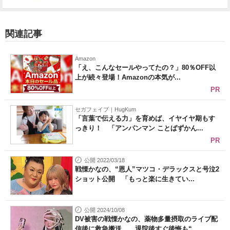
関連記事
Amazon
「え、こんなセールやってたの？」80％OFF以
上が続々登場！Amazonの本気が...
PR
セガフェイブ｜HugKum
「言葉で伝える力」を育めば、イヤイヤ期もす
っきり！ 「アンパンマン ことばずかん...
PR
公開 2022/03/18
戦慄かなの、“恩人”マツコ・デラックスと号泣2
ショット公開 「もっと楽に生きてい...
公開 2024/10/08
DV被害の戦慄かなの、薬物多量摂取のライブ配
信後に救急搬送……退院後すぐ後悔も“...