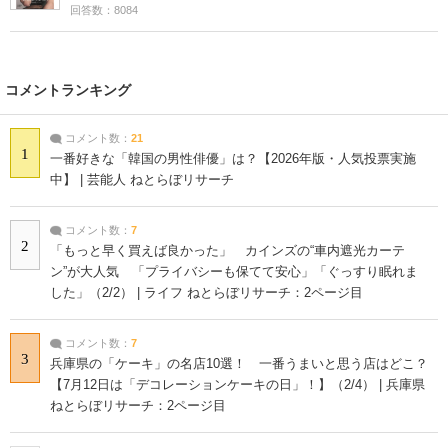
回答数：8084
コメントランキング
コメント数：
21
1
一番好きな「韓国の男性俳優」は？【2026年版・人気投票実施
中】 | 芸能人 ねとらぼリサーチ
コメント数：
7
2
「もっと早く買えば良かった」 カインズの“車内遮光カーテ
ン”が大人気 「プライバシーも保てて安心」「ぐっすり眠れま
した」（2/2） | ライフ ねとらぼリサーチ：2ページ目
コメント数：
7
3
兵庫県の「ケーキ」の名店10選！ 一番うまいと思う店はどこ？
【7月12日は「デコレーションケーキの日」！】（2/4） | 兵庫県
ねとらぼリサーチ：2ページ目