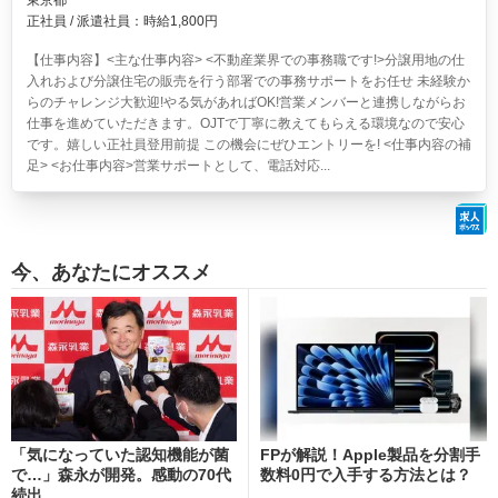
東京都
正社員 / 派遣社員：時給1,800円
【仕事内容】<主な仕事内容> <不動産業界での事務職です!>分譲用地の仕
入れおよび分譲住宅の販売を行う部署での事務サポートをお任せ 未経験か
らのチャレンジ大歓迎!やる気があればOK!営業メンバーと連携しながらお
仕事を進めていただきます。OJTで丁寧に教えてもらえる環境なので安心
です。嬉しい正社員登用前提 この機会にぜひエントリーを! <仕事内容の補
足> <お仕事内容>営業サポートとして、電話対応...
今、あなたにオススメ
「気になっていた認知機能が菌
FPが解説！Apple製品を分割手
で…」森永が開発。感動の70代
数料0円で入手する方法とは？
続出