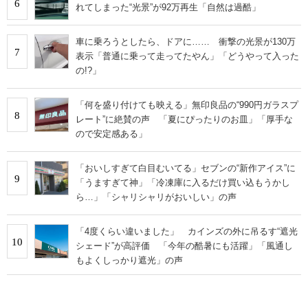
6
れてしまった“光景”が92万再生「自然は過酷」
車に乗ろうとしたら、ドアに…… 衝撃の光景が130万
7
表示「普通に乗って走ってたやん」「どうやって入った
の!?」
「何を盛り付けても映える」無印良品の“990円ガラスプ
8
レート”に絶賛の声 「夏にぴったりのお皿」「厚手な
ので安定感ある」
「おいしすぎて白目むいてる」セブンの“新作アイス”に
9
「うますぎて神」「冷凍庫に入るだけ買い込もうかし
ら…」「シャリシャリがおいしい」の声
「4度くらい違いました」 カインズの外に吊るす“遮光
10
シェード”が高評価 「今年の酷暑にも活躍」「風通し
もよくしっかり遮光」の声