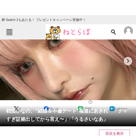
🎁 Switch 2もあたる！ プレゼントキャンペーン実施中！
ねとらぼメニュー
TOP
ニュース
エンタメ
クイズ
グルメ
地域
住まい
教育・育児
動物
リサーチ
2023/01/13 10:56（公開）
X
Share
LINE
hatena
会員記事
戦慄かなの、“結婚＆不倫デート”報道にあきれ 「デマ
すぎ証拠出してから言え〜」「うるさいなあ」
根拠のない報道を否定した戦慄さん。
メディア
目次を表示
注目記事を集めた総合ページ