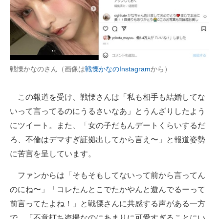
企業向けIT製品の総合サイト
IT製品の技術・比較・事例
製造業のIT導入・活用を支援
戦慄かなのさん（画像は
戦慄かなのInstagram
から）
モノづくり技術者専門サイト
エレクトロニクス専門サイト
この報道を受け、戦慄さんは「私も相手も結婚してな
いって言ってるのにうるさいなあ」とうんざりしたよう
電子設計の基本と応用
にツイート。また、「女の子だもんデートくらいするだ
エネルギーの専門メディア
ろ、不倫はデマすぎ証拠出してから言え〜」と報道姿勢
に苦言を呈しています。
建設×テクノロジーの最前線
ファンからは「そもそもしてないって前から言ってん
ちょっと気になるネットの話題
のにね〜」「コレたんとこでたかやんと遊んでるーって
前言ってたよね！」と戦慄さんに共感する声がある一方
で、「不意打ち盗撮なのにあまりに可愛すぎることにい