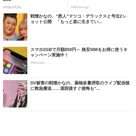
PR(森永乳業)
PR(Fav-Log)
戦慄かなの、“恩人”マツコ・デラックスと号泣2シ
ョット公開 「もっと楽に生きてい...
スマホ2GBで月額850円～ 格安SIMをお得に使うキ
ャンペーン実施中！
PR(IIJmio)
DV被害の戦慄かなの、薬物多量摂取のライブ配信後
に救急搬送……退院後すぐ後悔も“...