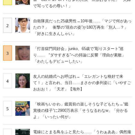
で写ってるの尊い！」
自衛隊員だった25歳男性→10年後……「マジで何があっ
2
たの？」 衝撃の“現在の姿”が180万再生「別人…？」
「好きに生きんしゃい」
「打首獄門同好会」junko、65歳で“彫りスタート”巡
3
り…… “ダサすぎる”への持論に反響「理由が素敵」
「わたしもデビューしたい」
友人の結婚式へお呼ばれ→「エレガントな格好で来
4
て！」と言われ、当日……まさかの参列姿に「いやすご
おおお！」「天才」【海外】
「映画ちいかわ」鑑賞前の楽しそうな子どもたち→“鑑
5
賞後の様子”に2900万表示「そうなるわなw」「分かる
よ」「いったい何が」
電線にとまる鳥をふと見たら……「うわぁああ」偶然撮