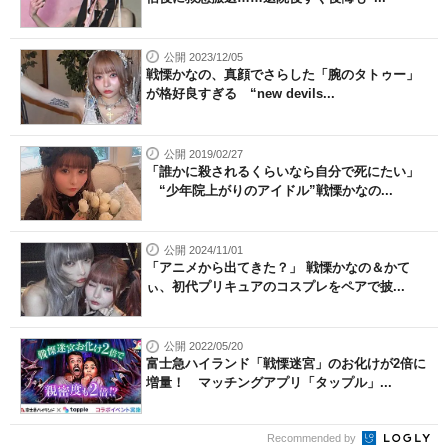
公開 2023/12/05
戦慄かなの、真顔でさらした「腕のタトゥー」
が格好良すぎる “new devils...
公開 2019/02/27
「誰かに殺されるくらいなら自分で死にたい」
“少年院上がりのアイドル”戦慄かなの...
公開 2024/11/01
「アニメから出てきた？」 戦慄かなの＆かて
ぃ、初代プリキュアのコスプレをペアで披...
公開 2022/05/20
富士急ハイランド「戦慄迷宮」のお化けが2倍に
増量！ マッチングアプリ「タップル」...
Recommended by