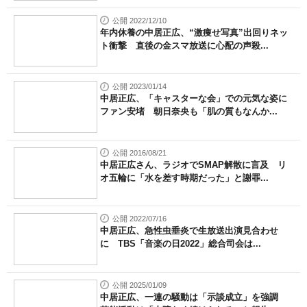
公開 2022/12/10
年内休養の中居正広、“激痩せ写真”出回りネッ
ト衝撃 直後の金スマ放送に心配の声殺...
公開 2023/01/14
中居正広、「キャスターな会」での元気な姿に
ファン安堵 朝日奈央も「肌の質もなんか...
公開 2016/08/21
中居正広さん、ラジオでSMAP解散に言及 リ
オ五輪に「水を差す時期だった」と謝罪...
公開 2022/07/16
中居正広、急性虫垂炎で生放送出演見合わせ
に TBS「音楽の日2022」総合司会は...
公開 2025/01/09
中居正広、一連の騒動は「示談成立」を強調