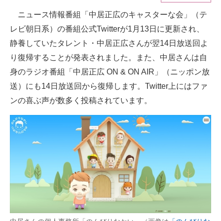
ニュース情報番組「中居正広のキャスターな会」（テ
ITの今と未来を見通す
レビ朝日系）の番組公式Twitterが1月13日に更新され、
スマホと通信の最新トレンド
静養していたタレント・中居正広さんが翌14日放送回よ
り復帰することが発表されました。また、中居さんは自
進化するPCとデバイスの未来
身のラジオ番組「中居正広 ON & ON AIR」（ニッポン放
好きが集まる 比べて選べる
送）にも14日放送回から復帰します。Twitter上にはファ
ンの喜ぶ声が数多く投稿されています。
ビジネスと働き方のヒント
AI活用のいまが分かる
企業ITのトレンドを詳説
経営リーダーのコミュニティ
マーケ×ITの今がよく分かる
ITエンジニア向け専門サイト