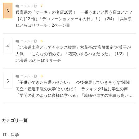
コメント数：
7
3
兵庫県の「ケーキ」の名店10選！ 一番うまいと思う店はどこ？
【7月12日は「デコレーションケーキの日」！】（2/4） | 兵庫県
ねとらぼリサーチ：2ページ目
コメント数：
5
4
「北海道土産としてもセンス抜群」六花亭の“店舗限定”お菓子が
人気 「こんなの初めて」「箱買いするべきだった」（1/2） |
北海道 ねとらぼリサーチ
コメント数：
3
5
「子供ができたら通わせたい」 今後発展していきそうな“関関
同立・産近甲龍の大学”といえば？ ランキング1位に学生の声
「学問の街のように多様に学べる」「就職や進学の実績も高い」
| 大学 ねとらぼリサーチ
カテゴリ一覧
IT・科学