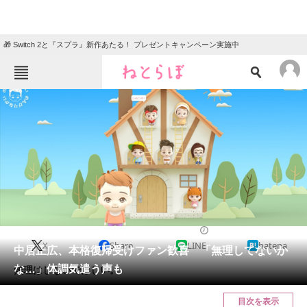
🎁 Switch 2と『スプラ』新作あたる！ プレゼントキャンペーン実施中
ねとらぼメニュー
TOP
ニュース
エンタメ
クイズ
グルメ
地域
住まい
教育・育児
動物
リサーチ
2023/01/13 20:35（公開）
X
Share
LINE
hatena
会員記事
中居正広、本格復帰受けファン歓喜 「無理してないか
な…」体調気遣う声も
無理はしないでほしい。
メディア
目次を表示
注目記事を集めた総合ページ