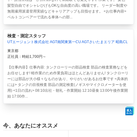
髪型自由でオシャレひげもOKな自由度の高い職場です。 リーダー制度や
無期雇用派遣登用実績などキャリアアップも目指せます。 <お仕事内容>
ベルトコンベアーで流れる車体への部...
検査・測定スタッフ
UTエージェント株式会社 AGT南関東第一CU AGTさいたまエリア 昭島CL
東京都
正社員：時給1,700円～
【仕事内容】仕事内容: タンクローリーの部品検査 部品の検査業務などを
お任せします! 軽作業のため作業負荷はほとんどありません! タンクローリ
ーには部品が大小様々なものがあり、やりがいがあるお仕事です <具体的
には> タンクの目視検査 部品の測定検査(ノギスやマイクロメーターを使
用) <1日の流れ> 08:10出社・朝礼・作業開始 12:10昼食 13:00午後作業開
始 17:00作...
今、あなたにオススメ