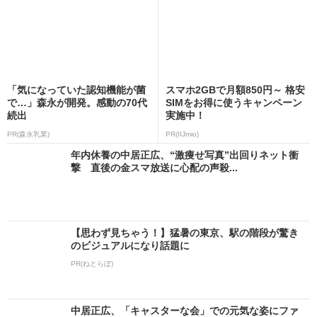
「気になっていた認知機能が菌
スマホ2GBで月額850円～ 格安
で…」森永が開発。感動の70代
SIMをお得に使うキャンペーン
続出
実施中！
PR(森永乳業)
PR(IIJmio)
年内休養の中居正広、“激痩せ写真”出回りネット衝
撃 直後の金スマ放送に心配の声殺...
【思わず見ちゃう！】猛暑の東京、駅の階段が驚き
のビジュアルになり話題に
PR(ねとらぼ)
中居正広、「キャスターな会」での元気な姿にファ