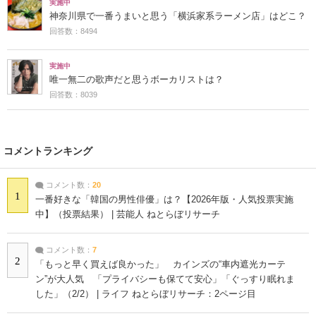
実施中
神奈川県で一番うまいと思う「横浜家系ラーメン店」はどこ？
回答数：8494
実施中
唯一無二の歌声だと思うボーカリストは？
回答数：8039
コメントランキング
コメント数：
20
1
一番好きな「韓国の男性俳優」は？【2026年版・人気投票実施
中】（投票結果） | 芸能人 ねとらぼリサーチ
コメント数：
7
2
「もっと早く買えば良かった」 カインズの“車内遮光カーテ
ン”が大人気 「プライバシーも保てて安心」「ぐっすり眠れま
した」（2/2） | ライフ ねとらぼリサーチ：2ページ目