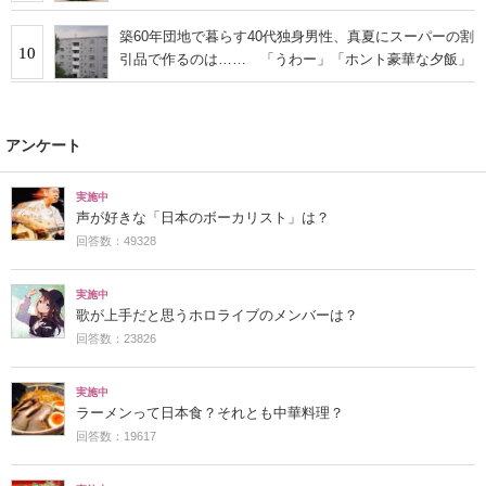
築60年団地で暮らす40代独身男性、真夏にスーパーの割
10
引品で作るのは…… 「うわー」「ホント豪華な夕飯」
アンケート
実施中
声が好きな「日本のボーカリスト」は？
回答数：49328
実施中
歌が上手だと思うホロライブのメンバーは？
回答数：23826
実施中
ラーメンって日本食？それとも中華料理？
回答数：19617