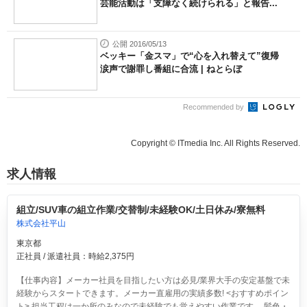
芸能活動は「支障なく続けられる」と報告...
公開 2016/05/13
ベッキー「金スマ」で“心を入れ替えて”復帰
涙声で謝罪し番組に合流 | ねとらぼ
Recommended by
Copyright © ITmedia Inc. All Rights Reserved.
求人情報
組立/SUV車の組立作業/交替制/未経験OK/土日休み/寮無料
株式会社平山
東京都
正社員 / 派遣社員：時給2,375円
【仕事内容】メーカー社員を目指したい方は必見/業界大手の安定基盤で未
経験からスタートできます。メーカー直雇用の実績多数! <おすすめポイン
ト> 担当工程は一か所のみなので未経験でも覚えやすい作業です。 髪色・