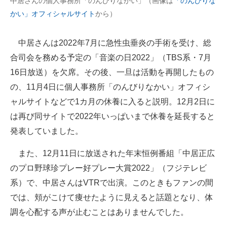
中居さんの個人事務所「のんびりなかい」（画像は
「のんびりな
企業向けIT製品の総合サイト
かい」オフィシャルサイト
から）
IT製品の技術・比較・事例
中居さんは2022年7月に急性虫垂炎の手術を受け、総
製造業のIT導入・活用を支援
合司会を務める予定の「音楽の日2022」（TBS系・7月
16日放送）を欠席。その後、一旦は活動を再開したもの
モノづくり技術者専門サイト
の、11月4日に個人事務所「のんびりなかい」オフィシ
エレクトロニクス専門サイト
ャルサイトなどで1カ月の休養に入ると説明。12月2日に
は再び同サイトで2022年いっぱいまで休養を延長すると
電子設計の基本と応用
発表していました。
エネルギーの専門メディア
また、12月11日に放送された年末恒例番組「中居正広
建設×テクノロジーの最前線
のプロ野球珍プレー好プレー大賞2022」（フジテレビ
系）で、中居さんはVTRで出演。このときもファンの間
ちょっと気になるネットの話題
では、頬がこけて痩せたように見えると話題となり、体
調を心配する声が止むことはありませんでした。