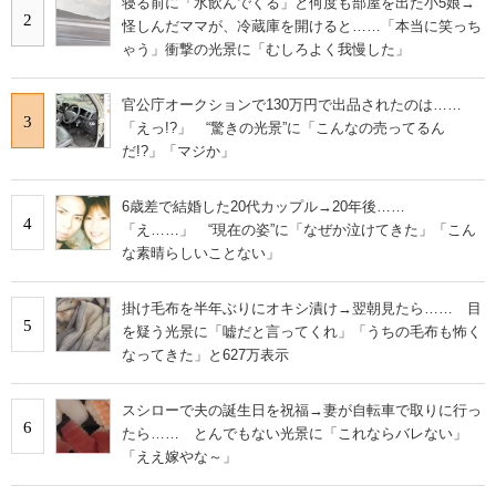
寝る前に「水飲んでくる」と何度も部屋を出た小5娘→
2
怪しんだママが、冷蔵庫を開けると……「本当に笑っち
ゃう」衝撃の光景に「むしろよく我慢した」
官公庁オークションで130万円で出品されたのは……
3
「えっ!?」 “驚きの光景”に「こんなの売ってるん
だ!?」「マジか」
6歳差で結婚した20代カップル→20年後……
4
「え……」 “現在の姿”に「なぜか泣けてきた」「こん
な素晴らしいことない」
掛け毛布を半年ぶりにオキシ漬け→翌朝見たら…… 目
5
を疑う光景に「嘘だと言ってくれ」「うちの毛布も怖く
なってきた」と627万表示
スシローで夫の誕生日を祝福→妻が自転車で取りに行っ
6
たら…… とんでもない光景に「これならバレない」
「ええ嫁やな～」