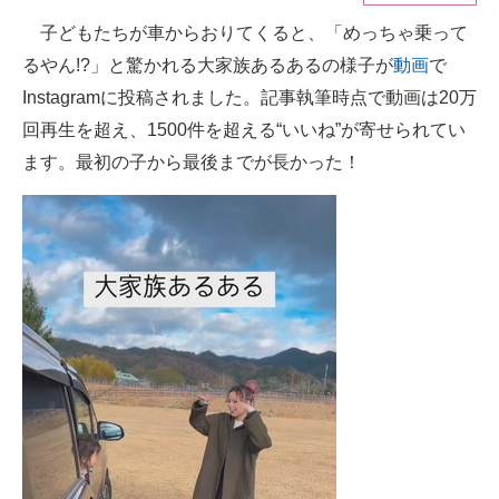
子どもたちが車からおりてくると、「めっちゃ乗って
ITの今と未来を見通す
るやん!?」と驚かれる大家族あるあるの様子が
動画
で
スマホと通信の最新トレンド
Instagramに投稿されました。記事執筆時点で動画は20万
回再生を超え、1500件を超える“いいね”が寄せられてい
進化するPCとデバイスの未来
ます。最初の子から最後までが長かった！
好きが集まる 比べて選べる
ビジネスと働き方のヒント
AI活用のいまが分かる
企業ITのトレンドを詳説
経営リーダーのコミュニティ
マーケ×ITの今がよく分かる
ITエンジニア向け専門サイト