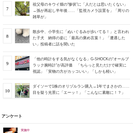
祖父母のキウイ畑の“惨状”に「人だとは思いたくない」
7
→孫が再起し半年後……「監視カメラ設置を」「周りの
雑草が」
散歩中、小学生に「ぬいぐるみが歩いてる！」と言われ
8
た子犬 納得の姿に「最高の褒め言葉！」「遭遇した
い」投稿者に話を聞いた
「他の時計をする気がなくなる」G-SHOCKの“オールブ
9
ラック腕時計”が高評価 「ちらっと見ただけで確実に
視認」「実物の方がカッコいい」「しかも軽い」
ダイソーで1株のオリヅルラン購入→1年でまさかの……
10
目を疑う光景に「エーッ！」「こんなに素敵に！？」
アンケート
実施中