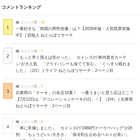
コメントランキング
コメント数：
21
1
一番好きな「韓国の男性俳優」は？【2026年版・人気投票実施
中】 | 芸能人 ねとらぼリサーチ
コメント数：
7
2
「もっと早く買えば良かった」 カインズの“車内遮光カーテ
ン”が大人気 「プライバシーも保てて安心」「ぐっすり眠れま
した」（2/2） | ライフ ねとらぼリサーチ：2ページ目
コメント数：
7
3
兵庫県の「ケーキ」の名店10選！ 一番うまいと思う店はどこ？
【7月12日は「デコレーションケーキの日」！】（2/4） | 兵庫県
ねとらぼリサーチ：2ページ目
コメント数：
4
4
「車に常備しました」 カインズの“1980円クーラーバッグ”が評
判 「ちょうどいい大きさ」「保冷剤を止めるベルトが良い」