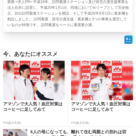
業務 <求人PR> 平成16年、訪問看護ステーション及び居宅介護支援事業を
法人住所に設置し、平成20年1月1日、同地において㈱リープとして完全独
立、目白訪問看護ステーションを開設、そして平成26年9月1日に看多機を
創設しました。 訪問看護・居宅介護支援・看多機と3つの事業を運営して
いるのが特徴です。 訪問看護をベースに重度要介護...
今、あなたにオススメ
アマゾンで大人気！血圧対策は
アマゾンで大人気！血圧対策は
コーヒーに足してみて
コーヒーに足してみて
PR(森永乳業)
PR(森永乳業)
6人の母になっても、離れて住む両親との別れは切