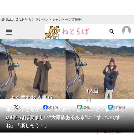
🎁 Switch 2もあたる！ プレゼントキャンペーン実施中！
ねとらぼメニュー
TOP
ニュース
エンタメ
クイズ
グルメ
地域
住まい
教育・育児
動物
リサーチ
2023/01/14 11:30（公開）
X
Share
LINE
hatena
会員記事
車から子どもが1、2、3人おりてきて……どこまで続く
の!? ほほ笑ましい“大家族あるある”に「すごいです
たくさん出てきた！
メディア
ね」「楽しそう！」
目次を表示
注目記事を集めた総合ページ