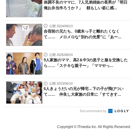
体調不良のママに、7人兄弟姉妹の長男が「明日
俺お弁当作ろうか？」 頼もしい姿に感...
公開 2024/09/13
合宿前の兄たち、0歳末っ子と離れたくなく
て…… メロメロな“別れの光景”に「あー...
公開 2025/08/24
9人家族のママ、高2＆中3の息子と服を交換した
ら……「ステキな親子〜」「ママやっ...
公開 2023/06/10
6人きょうだいの兄が帰宅→下の子が飛びつい
て…… 仲良し大家族の日常に「すてきす...
Recommended by
Copyright © ITmedia Inc. All Rights Reserved.