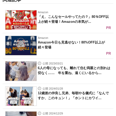
Amazon
「え、こんなセールやってたの？」80％OFF以
上が続々登場！Amazonの本気が...
PR
Amazon
Amazon今日も見逃せない！80%OFF以上が
続々登場
PR
公開 2023/03/21
6人の母になっても、離れて住む両親との別れは
切なく…… 年を重ね、遠くにいるから...
公開 2024/01/28
12歳差の仲良し兄弟、毎朝やる儀式に「なんで
すか、このキュン！」「ホントにカワイ...
公開 2024/12/29