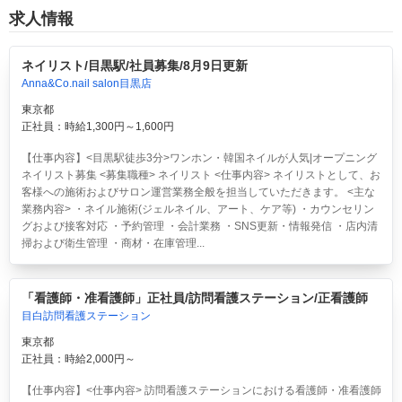
求人情報
ネイリスト/目黒駅/社員募集/8月9日更新
Anna&Co.nail salon目黒店
東京都
正社員：時給1,300円～1,600円
【仕事内容】<目黒駅徒歩3分>ワンホン・韓国ネイルが人気|オープニング
ネイリスト募集 <募集職種> ネイリスト <仕事内容> ネイリストとして、お
客様への施術およびサロン運営業務全般を担当していただきます。 <主な
業務内容> ・ネイル施術(ジェルネイル、アート、ケア等) ・カウンセリン
グおよび接客対応 ・予約管理 ・会計業務 ・SNS更新・情報発信 ・店内清
掃および衛生管理 ・商材・在庫管理...
「看護師・准看護師」正社員/訪問看護ステーション/正看護師
目白訪問看護ステーション
東京都
正社員：時給2,000円～
【仕事内容】<仕事内容> 訪問看護ステーションにおける看護師・准看護師