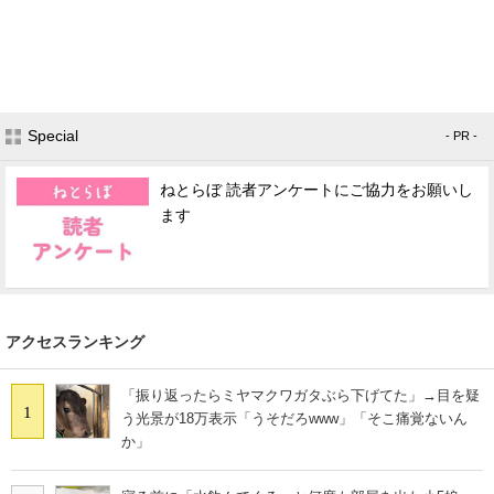
Special
- PR -
ねとらぼ 読者アンケートにご協力をお願いし
ます
アクセスランキング
「振り返ったらミヤマクワガタぶら下げてた」→目を疑
1
う光景が18万表示「うそだろwww」「そこ痛覚ないん
か」