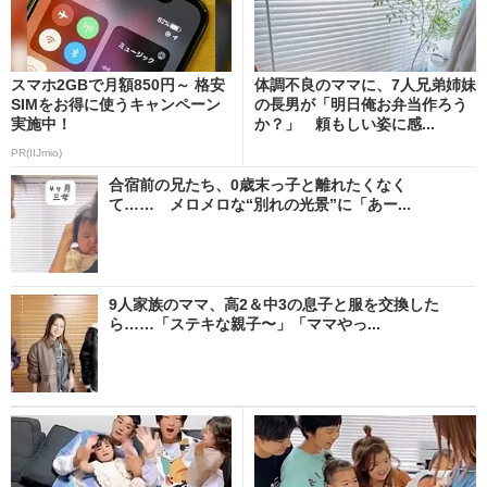
スマホ2GBで月額850円～ 格安
体調不良のママに、7人兄弟姉妹
SIMをお得に使うキャンペーン
の長男が「明日俺お弁当作ろう
実施中！
か？」 頼もしい姿に感...
PR(IIJmio)
合宿前の兄たち、0歳末っ子と離れたくなく
て…… メロメロな“別れの光景”に「あー...
9人家族のママ、高2＆中3の息子と服を交換した
ら……「ステキな親子〜」「ママやっ...