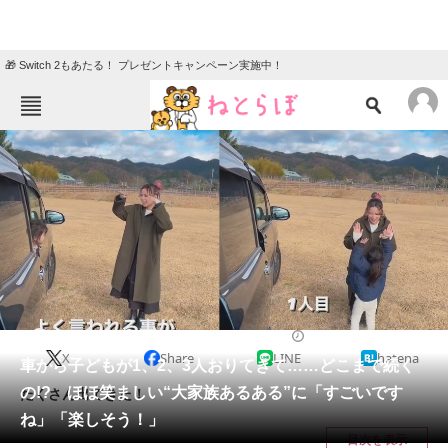
🎁 Switch 2もあたる！ プレゼントキャンペーン実施中！
ねとらぼメニュー
TOP
ニュース
エンタメ
クイズ
グルメ
地域
住まい
教育・育児
動物
リサーチ
2023/01/14 11:30（公開）
X
Share
LINE
hatena
会員記事
車から子どもが1、2、3人おりてきて……どこまで続く
の!? ほほ笑ましい“大家族あるある”に「すごいです
たくさん出てきた！
メディア
ね」「楽しそう！」
目次を表示
注目記事を集めた総合ページ