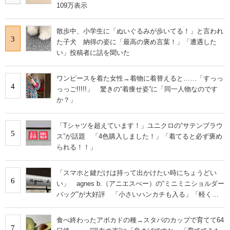
109万表示
散歩中、小学生に「ぬいぐるみが歩いてる！」と言われ
3
た子犬 納得の姿に「最高の褒め言葉！」「遭遇した
い」投稿者に話を聞いた
ワンピースを着た女性→着物に着替えると……「すっっ
4
っっご!!!!!」 驚きの“着痩せ姿”に「同一人物なのです
か？」
「Tシャツを超えています！」ユニクロの“サテンブラウ
5
ス”が話題 「4色購入しました！」「着てると必ず褒め
られる！！」
「スマホと鍵だけは持って出かけたい時にちょうどい
6
い」 agnes b.（アニエスべー）の“ミニミニショルダー
バッグ”が大好評 「小さいハンカチも入る」「軽くて
旅行でも活躍します
食べ終わったアボカドの種→スタバのカップで育てて64
7