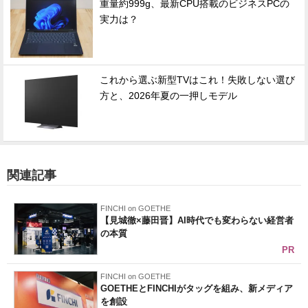
重量約999g、最新CPU搭載のビジネスPCの
実力は？
これから選ぶ新型TVはこれ！失敗しない選び
方と、2026年夏の一押しモデル
関連記事
FINCHI on GOETHE
【見城徹×藤田晋】AI時代でも変わらない経営者
の本質
PR
FINCHI on GOETHE
GOETHEとFINCHIがタッグを組み、新メディア
を創設