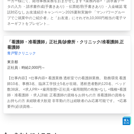
ーカー様にて、経理事務業務をおまかせします <業務内容> ・請求書デー
タの入力 ・請求書作成(手書きあり) ・伝票処理(手書きあり) ・入金確認 電
話対応なし お友達紹介キャンペーン2026夏秋実施中 「マンパワーグルー
プでご就業中のご紹介者」と「お友達」にそれぞれ10,000円相当の電子マ
ネーギフトをプレゼント...
「看護師・准看護師」正社員/診療所・クリニック/准看護師,正
看護師
青戸腎クリニック
東京都
正社員：時給2,000円～
【仕事内容】<仕事内容> 看護業務 透析室での看護師業務。 勤務環境 看護
師10名、事務3名、臨床工学技士5名が在籍。透析患者数約120名、ベッド
数38床。 <求人PR> <雇用形態>正社員 <雇用期間の有無>なし <職種>看護
師・准看護師 ・求人詳細: 正看護師の資格をお持ちの方 准看護師の資格を
お持ちの方 未経験者大歓迎 非常勤の方は経験者のみ応募可能です。 <応募
要件(必須資格...