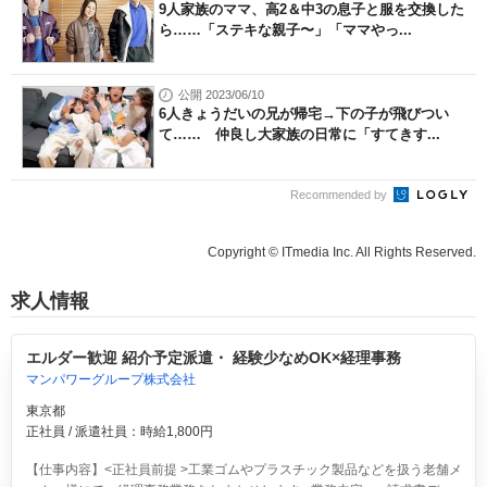
9人家族のママ、高2＆中3の息子と服を交換した
ら……「ステキな親子〜」「ママやっ...
公開 2023/06/10
6人きょうだいの兄が帰宅→下の子が飛びつい
て…… 仲良し大家族の日常に「すてきす...
Recommended by
Copyright © ITmedia Inc. All Rights Reserved.
求人情報
エルダー歓迎 紹介予定派遣・ 経験少なめOK×経理事務
マンパワーグループ株式会社
東京都
正社員 / 派遣社員：時給1,800円
【仕事内容】<正社員前提 >工業ゴムやプラスチック製品などを扱う老舗メ