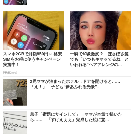
スマホ2GBで月額850円～ 格安
一瞬で印象激変？ ぼさぼさ髪
SIMをお得に使うキャンペーン
でも「いつもキマッてるね」と
実施中！
いわれる“ヘアアレンジの...
PR(IIJmio)
2児ママが泊まったホテル→ドアを開けると……
「え！」 子ども“夢あふれる光景”...
息子「宿題にサインして」→ママが本気で描いた
ら…… 「すげえぇぇ」完成した絵に驚...