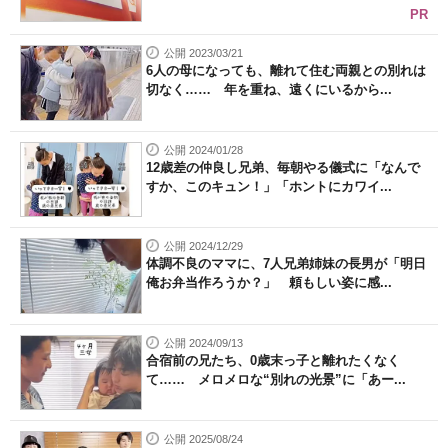
PR
公開 2023/03/21
6人の母になっても、離れて住む両親との別れは
切なく…… 年を重ね、遠くにいるから...
公開 2024/01/28
12歳差の仲良し兄弟、毎朝やる儀式に「なんで
すか、このキュン！」「ホントにカワイ...
公開 2024/12/29
体調不良のママに、7人兄弟姉妹の長男が「明日
俺お弁当作ろうか？」 頼もしい姿に感...
公開 2024/09/13
合宿前の兄たち、0歳末っ子と離れたくなく
て…… メロメロな“別れの光景”に「あー...
公開 2025/08/24