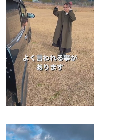
企業向けIT製品の総合サイト
IT製品の技術・比較・事例
製造業のIT導入・活用を支援
モノづくり技術者専門サイト
エレクトロニクス専門サイト
電子設計の基本と応用
エネルギーの専門メディア
建設×テクノロジーの最前線
ちょっと気になるネットの話題