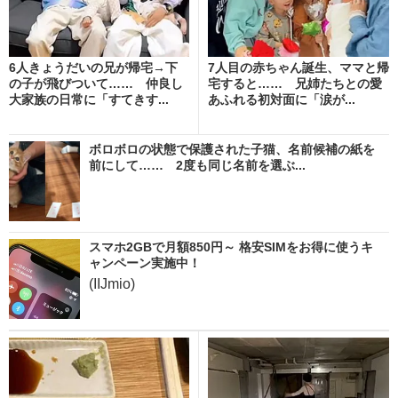
6人きょうだいの兄が帰宅→下
7人目の赤ちゃん誕生、ママと帰
の子が飛びついて…… 仲良し
宅すると…… 兄姉たちとの愛
大家族の日常に「すてきす...
あふれる初対面に「涙が...
ボロボロの状態で保護された子猫、名前候補の紙を
前にして…… 2度も同じ名前を選ぶ...
スマホ2GBで月額850円～ 格安SIMをお得に使うキ
ャンペーン実施中！
(IIJmio)