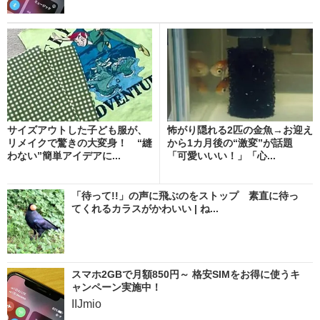
サイズアウトした子ども服が、
怖がり隠れる2匹の金魚→お迎え
リメイクで驚きの大変身！ “縫
から1カ月後の“激変”が話題
わない”簡単アイデアに...
「可愛いいい！」「心...
「待って!!」の声に飛ぶのをストップ 素直に待っ
てくれるカラスがかわいい | ね...
スマホ2GBで月額850円～ 格安SIMをお得に使うキ
ャンペーン実施中！
IIJmio