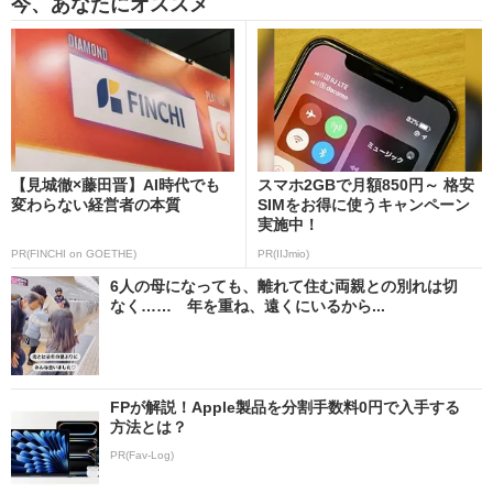
今、あなたにオススメ
【見城徹×藤田晋】AI時代でも
スマホ2GBで月額850円～ 格安
変わらない経営者の本質
SIMをお得に使うキャンペーン
実施中！
PR(FINCHI on GOETHE)
PR(IIJmio)
6人の母になっても、離れて住む両親との別れは切
なく…… 年を重ね、遠くにいるから...
FPが解説！Apple製品を分割手数料0円で入手する
方法とは？
PR(Fav-Log)