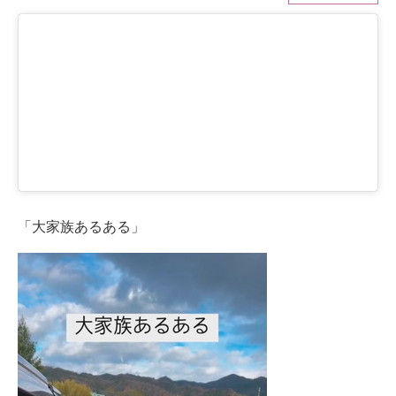
ITの今と未来を見通す
スマホと通信の最新トレンド
進化するPCとデバイスの未来
好きが集まる 比べて選べる
ビジネスと働き方のヒント
「大家族あるある」
AI活用のいまが分かる
企業ITのトレンドを詳説
経営リーダーのコミュニティ
マーケ×ITの今がよく分かる
ITエンジニア向け専門サイト