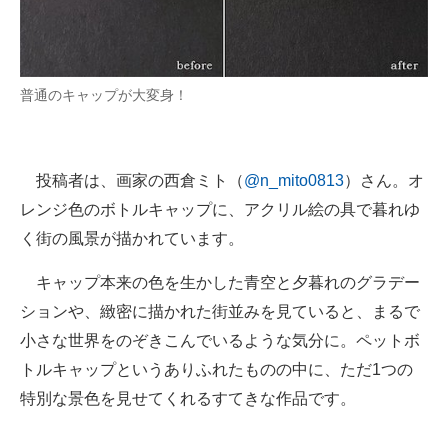
企業向けIT製品の総合サイト
IT製品の技術・比較・事例
普通のキャップが大変身！
製造業のIT導入・活用を支援
モノづくり技術者専門サイト
投稿者は、画家の西倉ミト（
@n_mito0813
）さん。オ
エレクトロニクス専門サイト
レンジ色のボトルキャップに、アクリル絵の具で暮れゆ
く街の風景が描かれています。
電子設計の基本と応用
キャップ本来の色を生かした青空と夕暮れのグラデー
エネルギーの専門メディア
ションや、緻密に描かれた街並みを見ていると、まるで
建設×テクノロジーの最前線
小さな世界をのぞきこんでいるような気分に。ペットボ
ちょっと気になるネットの話題
トルキャップというありふれたものの中に、ただ1つの
特別な景色を見せてくれるすてきな作品です。