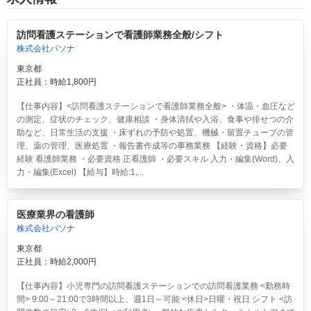
訪問看護ステーションで看護師業務全般/シフト
株式会社パソナ
東京都
正社員：時給1,800円
【仕事内容】<訪問看護ステーションで看護師業務全般> ・体温・血圧など
の測定、症状のチェック、健康相談 ・身体清拭や入浴、食事や排せつの介
助など、日常生活の支援 ・床ずれの予防や処置、機械・留置チューブの管
理、薬の管理、医療処置 ・報告書作成等の事務業務 【経験・資格】必要
経験 看護師業務 ・必要資格 正看護師 ・必要スキル 入力・編集(Word)、入
力・編集(Excel) 【給与】時給:1,...
医療業界の看護師
株式会社パソナ
東京都
正社員：時給2,000円
【仕事内容】小児専門の訪問看護ステーションでの訪問看護業務 <勤務時
間> 9:00～21:00で3時間以上、週1日～可能 <休日>日曜・祝日 シフト <訪