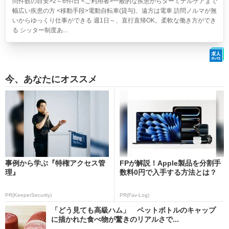
問件数の目安>2～6件/日 <ご利用者>一般的な疾患からターミナルケアまで
幅広い疾患の方 <移動手段>電動自転車(貸与)、遠方は電車 訪問ノルマが無
いからゆっくり仕事ができる 週1日～、直行直帰OK。柔軟な働き方ができ
る シッター制度あ...
今、あなたにオススメ
事例から学ぶ『特権アクセス管
FPが解説！Apple製品を分割手
理』
数料0円で入手する方法とは？
PR(KeeperSecurity)
PR(Fav-Log)
「どう見ても高級ハム」 ペットボトルのキャップ
に描かれた食べ物が驚きのリアルさで...