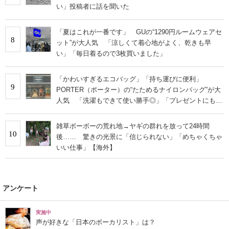
い」投稿者に話を聞いた
「夏はこれが一番です」 GUの“1290円ルームウェアセ
8
ット”が大人気 「涼しくて着心地がよく、乾きも早
い」「毎日着るので3枚買いました」
「かわいすぎるエコバッグ」「持ち運びに便利」
9
PORTER（ポーター）の“たためるナイロンバッグ”が大
人気 「洗濯もできて使い勝手◎」「プレゼントにもお
すすめ」
雑草ボーボーの荒れ地→ヤギの群れを放って24時間
10
後…… 驚きの光景に「信じられない」「めちゃくちゃ
いい仕事」【海外】
アンケート
実施中
声が好きな「日本のボーカリスト」は？