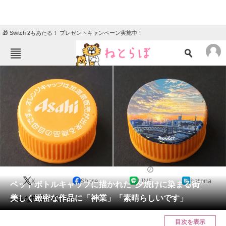
🎁 Switch 2もあたる！ プレゼントキャンペーン実施中！
ねとらぼメニュー
TOP
ニュース
エンタメ
クイズ
グルメ
地域
住まい
教育・育児
動物
リサーチ
2023/01/21 08:30（公開）
X
Share
LINE
hatena
会員記事
ペットボトルキャップに描かれた“夕焼けに染まる街”
美しく緻密な作品に「神業」「素晴らしいです」
小さな世界が広がる。
メディア
目次を表示
注目記事を集めた総合ページ