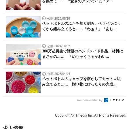
を集めて…… “驚きのアレンジ”に「ア...
公開 2025/08/28
ペットボトルのふたを切り刻み、ペラペラにし
てから組み立てると……「わぁ！」「あじ...
公開 2024/10/02
300万超再生で話題のハンドメイド作品、材料は
まさかの…… 「めちゃくちゃかわい...
公開 2026/04/04
ペットボトルのキャップを溶かしてカット→組
み立てると…… 贈り物にぴったりの完成...
Recommended by
Copyright © ITmedia Inc. All Rights Reserved.
求人情報