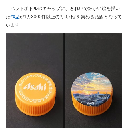
ペットボトルのキャップに、きれいで細かい絵を描い
ITの今と未来を見通す
た
作品
が1万3000件以上の“いいね”を集める話題となって
スマホと通信の最新トレンド
います。
進化するPCとデバイスの未来
好きが集まる 比べて選べる
ビジネスと働き方のヒント
AI活用のいまが分かる
企業ITのトレンドを詳説
経営リーダーのコミュニティ
マーケ×ITの今がよく分かる
ITエンジニア向け専門サイト