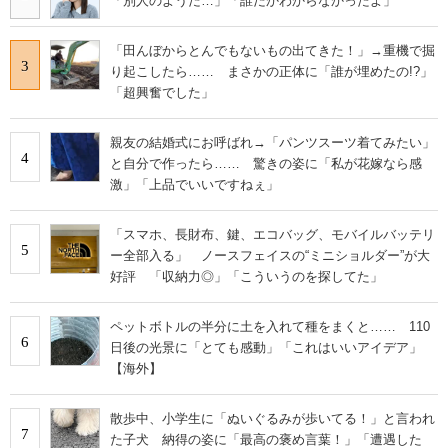
「別人のようだ…」「誰だかわからなかったよ」
「田んぼからとんでもないもの出てきた！」→重機で掘
3
り起こしたら…… まさかの正体に「誰が埋めたの!?」
「超興奮でした」
親友の結婚式にお呼ばれ→「パンツスーツ着てみたい」
4
と自分で作ったら…… 驚きの姿に「私が花嫁なら感
激」「上品でいいですねぇ」
「スマホ、長財布、鍵、エコバッグ、モバイルバッテリ
5
ー全部入る」 ノースフェイスの“ミニショルダー”が大
好評 「収納力◎」「こういうのを探してた」
ペットボトルの半分に土を入れて種をまくと…… 110
6
日後の光景に「とても感動」「これはいいアイデア」
【海外】
散歩中、小学生に「ぬいぐるみが歩いてる！」と言われ
7
た子犬 納得の姿に「最高の褒め言葉！」「遭遇した