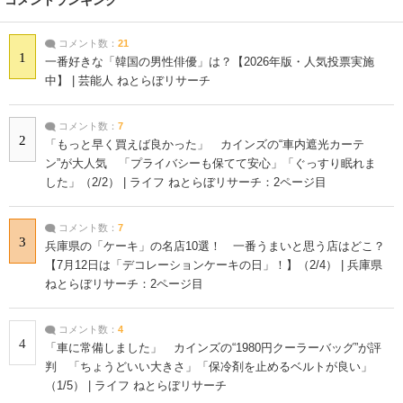
コメント数：
21
1
一番好きな「韓国の男性俳優」は？【2026年版・人気投票実施
中】 | 芸能人 ねとらぼリサーチ
コメント数：
7
2
「もっと早く買えば良かった」 カインズの“車内遮光カーテ
ン”が大人気 「プライバシーも保てて安心」「ぐっすり眠れま
した」（2/2） | ライフ ねとらぼリサーチ：2ページ目
コメント数：
7
3
兵庫県の「ケーキ」の名店10選！ 一番うまいと思う店はどこ？
【7月12日は「デコレーションケーキの日」！】（2/4） | 兵庫県
ねとらぼリサーチ：2ページ目
コメント数：
4
4
「車に常備しました」 カインズの“1980円クーラーバッグ”が評
判 「ちょうどいい大きさ」「保冷剤を止めるベルトが良い」
（1/5） | ライフ ねとらぼリサーチ