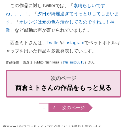
この作品に対しTwitterでは、「
素晴らしいです
ね、、、！
」「
夕日が綺麗過ぎてうっとりしてしまいま
す
」「
オレンジは元の色を活かしてるのですね…！神
業
」など感動の声が寄せられていました。
西倉ミトさんは、
Twitter
や
Instagram
でペットボトルキ
ャップを用いた作品を多数発表しています。
作品提供：西倉ミト/Mito Nishikura（
@n_mito0813
）さん
西倉ミトさんの作品をもっと見る
1
2
次のページ
※本ページはアフィリエイトプログラムによる収益を得ています