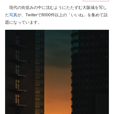
現代の街並みの中に沈むようにたたずむ大阪城を写し
ITの今と未来を見通す
た
写真
が、Twitterで8000件以上の「いいね」を集めて話
スマホと通信の最新トレンド
題になっています。
進化するPCとデバイスの未来
好きが集まる 比べて選べる
ビジネスと働き方のヒント
AI活用のいまが分かる
企業ITのトレンドを詳説
経営リーダーのコミュニティ
マーケ×ITの今がよく分かる
ITエンジニア向け専門サイト