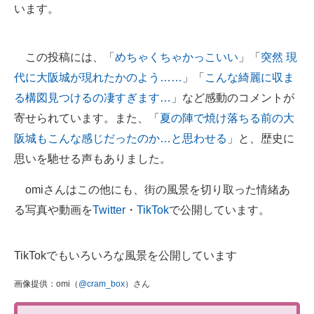
います。
この投稿には、「
めちゃくちゃかっこいい
」「
突然 現
代に大阪城が現れたかのよう……
」「
こんな綺麗に収ま
る構図見つけるの凄すぎます…
」など感動のコメントが
寄せられています。また、「
夏の陣で焼け落ちる前の大
阪城もこんな感じだったのか…と思わせる
」と、歴史に
思いを馳せる声もありました。
omiさんはこの他にも、街の風景を切り取った情緒あ
る写真や動画を
Twitter
・
TikTok
で公開しています。
TikTokでもいろいろな風景を公開しています
画像提供：omi（
@cram_box
）さん