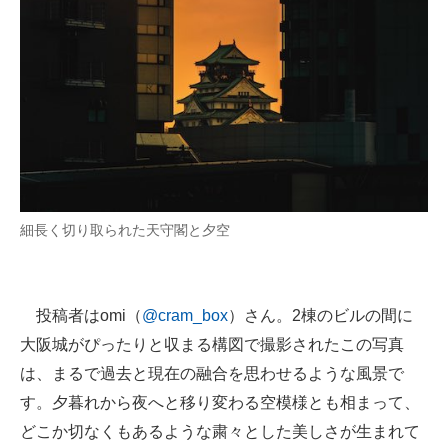
企業向けIT製品の総合サイト
IT製品の技術・比較・事例
製造業のIT導入・活用を支援
モノづくり技術者専門サイト
エレクトロニクス専門サイト
細長く切り取られた天守閣と夕空
電子設計の基本と応用
エネルギーの専門メディア
投稿者はomi（
@cram_box
）さん。2棟のビルの間に
建設×テクノロジーの最前線
大阪城がぴったりと収まる構図で撮影されたこの写真
ちょっと気になるネットの話題
は、まるで過去と現在の融合を思わせるような風景で
す。夕暮れから夜へと移り変わる空模様とも相まって、
どこか切なくもあるような粛々とした美しさが生まれて