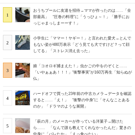
おうちプールに友達を招待→ママが作ったのは……「全
1
部最高」 “圧巻の料理”に「うっひょ～！」「勝手にお
っじゃまっしまーーす！」
小学生に「ママー！ヤギー！」と言われた愛犬→とんで
2
もない姿が480万表示「どう見ても犬ですけど？って顔
してる」「ストレス消え去った」
娘「コオロギ捕まえた！」虫かごの中をのぞくと……
3
「いやぁぁあ！！！」“衝撃事実”が160万再生「知らぬが
仏」
ハードオフで買った23年前の中古カメラ→データを確認
4
すると……「え！」 “衝撃の中身”に「そんなことある
のか」「ドラマのような展開」
「萩の月」のメーカーが作っている洋菓子→開けた
5
ら…… 「なんで誰も教えてくれなかったんだ」驚きの
中身に「バレたか」「えっ食べたい」