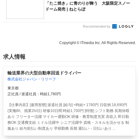
「たこ焼き」に青のりが舞う 大阪限定スノー
ドーム発売 | ねとらぼ
Recommended by
Copyright © ITmedia Inc. All Rights Reserved.
求人情報
輸送業界の大型自動車回送ドライバー
株式会社ジャパン・リリーフ
東京都
正社員 / 派遣社員：時給1,780円
【仕事内容】[雇用形態] 派遣社員 [給与] <時給> 1780円 日収例:18,690円
(実働8h、残業2h/日) 研修10日間:時給1,700円 [特徴] シフト勤務 長期休暇
あり フリーター活躍 マイカー通勤OK 研修・教育制度充実 高収入 即日勤
務OK 交通費支給 ミドル活躍中 シニア活躍中 資格・スキルを活かせる 制
服あり 給与前払い制度あり 早朝勤務 長期 週払い・日払いあり ...