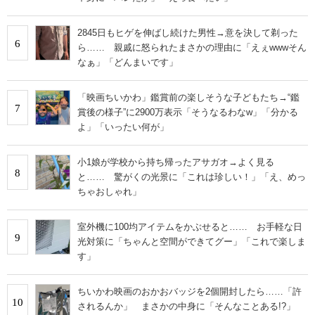
2845日もヒゲを伸ばし続けた男性→意を決して剃った
6
ら…… 親戚に怒られたまさかの理由に「えぇwwwそん
なぁ」「どんまいです」
「映画ちいかわ」鑑賞前の楽しそうな子どもたち→“鑑
7
賞後の様子”に2900万表示「そうなるわなw」「分かる
よ」「いったい何が」
小1娘が学校から持ち帰ったアサガオ→よく見る
8
と…… 驚がくの光景に「これは珍しい！」「え、めっ
ちゃおしゃれ」
室外機に100均アイテムをかぶせると…… お手軽な日
9
光対策に「ちゃんと空間ができてグー」「これで楽しま
す」
ちいかわ映画のおかおバッジを2個開封したら……「許
10
されるんか」 まさかの中身に「そんなことある!?」