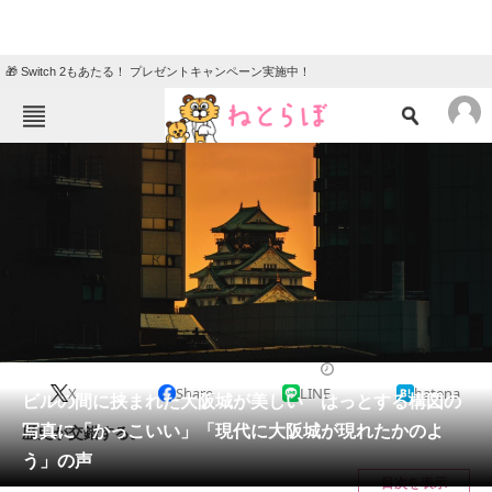
🎁 Switch 2もあたる！ プレゼントキャンペーン実施中！
ねとらぼメニュー
TOP
ニュース
エンタメ
クイズ
グルメ
地域
住まい
教育・育児
動物
リサーチ
2023/01/27 07:30（公開）
X
Share
LINE
hatena
会員記事
ビルの間に挟まれた大阪城が美しい はっとする構図の
写真に「かっこいい」「現代に大阪城が現れたかのよ
歴史が交錯する。
メディア
う」の声
目次を表示
注目記事を集めた総合ページ