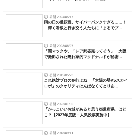
公開 2024/05/17
雨の日の道頓堀、サイバーパンクすぎる……！
輝く看板と行き交う人たちに「まるでブ...
公開 2023/08/27
「闇マックや」「レア武器売ってそう」 大阪
で撮影された隠れ家的マクドナルドが秘密...
公開 2015/05/23
これ絶対プロの犯行よね 「太陽の塔VSスカイ
ロボ」のクオリティはんぱなくてとりあ...
公開 2023/01/02
「かっこいいお城があると思う都道府県」はど
こ？【2023年度版・人気投票実施中】
公開 2018/09/11