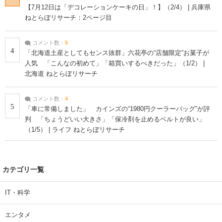
【7月12日は「デコレーションケーキの日」！】（2/4） | 兵庫県
ねとらぼリサーチ：2ページ目
コメント数：
5
4
「北海道土産としてもセンス抜群」六花亭の“店舗限定”お菓子が
人気 「こんなの初めて」「箱買いするべきだった」（1/2） |
北海道 ねとらぼリサーチ
コメント数：
4
5
「車に常備しました」 カインズの“1980円クーラーバッグ”が評
判 「ちょうどいい大きさ」「保冷剤を止めるベルトが良い」
（1/5） | ライフ ねとらぼリサーチ
カテゴリ一覧
IT・科学
エンタメ