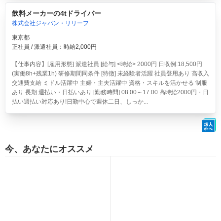
飲料メーカーの4tドライバー
株式会社ジャパン・リリーフ
東京都
正社員 / 派遣社員：時給2,000円
【仕事内容】[雇用形態] 派遣社員 [給与] <時給> 2000円 日収例:18,500円
(実働8h+残業1h) 研修期間同条件 [特徴] 未経験者活躍 社員登用あり 高収入
交通費支給 ミドル活躍中 主婦・主夫活躍中 資格・スキルを活かせる 制服
あり 長期 週払い・日払いあり [勤務時間] 08:00～17:00 高時給2000円・日
払い週払い対応あり!日勤中心で週休二日、しっか...
今、あなたにオススメ