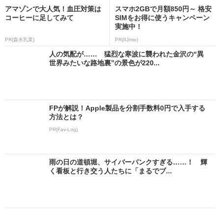
アマゾンで大人気！血圧対策は
スマホ2GBで月額850円～ 格安
コーヒーに足してみて
SIMをお得に使うキャンペーン
実施中！
PR(森永乳業)
PR(IIJmio)
人の気配が…… 猛烈な寒波に襲われた金沢の“異
世界みたいな路地裏”の景色が220...
FPが解説！Apple製品を分割手数料0円で入手する
方法とは？
PR(Fav-Log)
雨の日の道頓堀、サイバーパンクすぎる……！ 輝
く看板と行き交う人たちに「まるでブ...