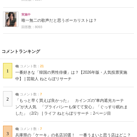
実施中
唯一無二の歌声だと思うボーカリストは？
回答数：8093
コメントランキング
コメント数：
21
1
一番好きな「韓国の男性俳優」は？【2026年版・人気投票実施
中】 | 芸能人 ねとらぼリサーチ
コメント数：
7
2
「もっと早く買えば良かった」 カインズの“車内遮光カーテ
ン”が大人気 「プライバシーも保てて安心」「ぐっすり眠れま
した」（2/2） | ライフ ねとらぼリサーチ：2ページ目
コメント数：
7
3
兵庫県の「ケーキ」の名店10選！ 一番うまいと思う店はどこ？