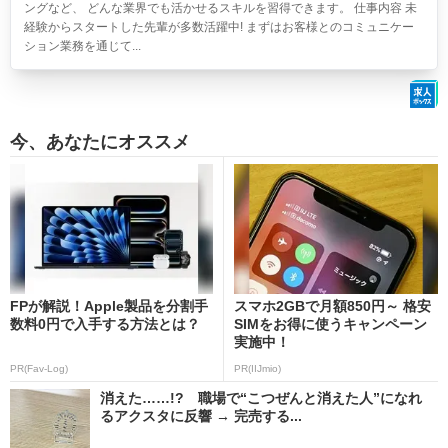
ングなど、 どんな業界でも活かせるスキルを習得できます。 仕事内容 未
経験からスタートした先輩が多数活躍中! まずはお客様とのコミュニケー
ション業務を通じて...
今、あなたにオススメ
FPが解説！Apple製品を分割手
スマホ2GBで月額850円～ 格安
数料0円で入手する方法とは？
SIMをお得に使うキャンペーン
実施中！
PR(Fav-Log)
PR(IIJmio)
消えた……!? 職場で“こつぜんと消えた人”になれ
るアクスタに反響 → 完売する...