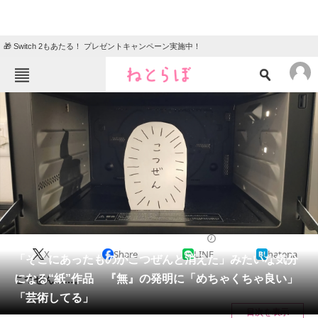
🎁 Switch 2もあたる！ プレゼントキャンペーン実施中！
ねとらぼメニュー
TOP
ニュース
エンタメ
クイズ
グルメ
地域
住まい
教育・育児
動物
リサーチ
2023/01/27 07:00（公開）
X
Share
LINE
hatena
会員記事
「そこにあったものがこつぜんと消えた」みたいな気分
になる“紙”作品 『無』の発明に「めちゃくちゃ良い」
こつぜん……。
メディア
「芸術してる」
目次を表示
注目記事を集めた総合ページ