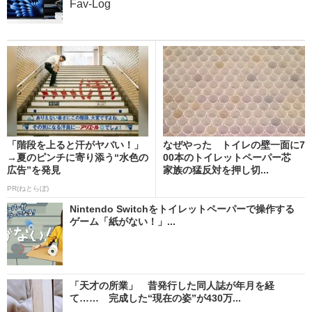
Fav-Log
「階段を上ると汗がヤバい！」
なぜやった トイレの壁一面に7
→夏のピンチに寄り添う“水色の
00本のトイレットペーパー芯
広告”を発見
家族の猛反対を押し切...
PR(ねとらぼ)
Nintendo Switchをトイレットペーパーで操作する
ゲーム「紙がない！」...
「天才の所業」 昔発行した同人誌が年月を経
て…… 完成した“現在の姿”が430万...