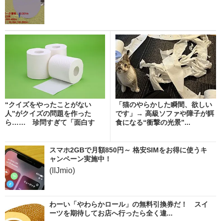
“クイズをやったことがない
「猫のやらかした瞬間、欲しい
人”がクイズの問題を作った
です」→ 高級ソファや障子が餌
ら…… 珍問すぎて「面白す
食になる“衝撃の光景”...
ぎ...
スマホ2GBで月額850円～ 格安SIMをお得に使うキ
ャンペーン実施中！
(IIJmio)
わーい「やわらかロール」の無料引換券だ！ スイ
ーツを期待してお店へ行ったら全く違...