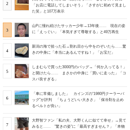
2
「お店に電話してしまいそう」「さすがに初めて見まし
た笑」と107万表示
山Pに憧れ続けたサッカー少年→13年後…… 現在の姿
3
に「えっぐい」「本気すぎて尊敬する」と49万再生
新潟の海で拾った石→割れ目から中をのぞいたら……驚
4
きの中身に「本当にあるんですね！」「お宝だ」
しまむらで買った3000円のバッグ→「何か入ってる！」
5
と開けたら…… まさかの中身に「買いに走った」「コ
スパ良すぎる」
「車に常備しました」 カインズの“1980円クーラーバ
6
ッグ”が評判 「ちょうどいい大きさ」「保冷剤を止め
るベルトが良い」
大野智ファン「私の夫、大野くんに似てて幸せ」→見て
7
みると…… ‟驚きの姿”に「最高すぎません？」「本物