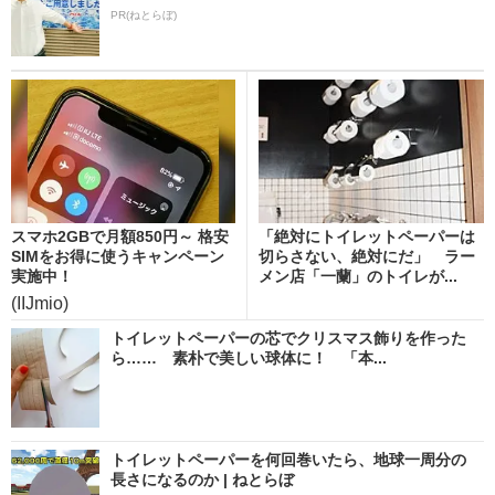
PR(ねとらぼ)
スマホ2GBで月額850円～ 格安
「絶対にトイレットペーパーは
SIMをお得に使うキャンペーン
切らさない、絶対にだ」 ラー
実施中！
メン店「一蘭」のトイレが...
(IIJmio)
トイレットペーパーの芯でクリスマス飾りを作った
ら…… 素朴で美しい球体に！ 「本...
トイレットペーパーを何回巻いたら、地球一周分の
長さになるのか | ねとらぼ