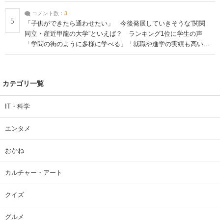
コメント数：
3
5
「子供ができたら通わせたい」 今後発展していきそうな“関関
同立・産近甲龍の大学”といえば？ ランキング1位に学生の声
「学問の街のように多様に学べる」「就職や進学の実績も高い」
| 大学 ねとらぼリサーチ
カテゴリ一覧
IT・科学
エンタメ
おかね
カルチャー・アート
クイズ
グルメ