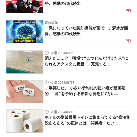
発。感動の70代続出
PR
森永乳業
「気になっていた認知機能が菌で…」森永が開
発。感動の70代続出
PR
公開 2024/09/29
消えた……!? 職場で“こつぜんと消えた人”に
なれるアクスタに反響 → 完売する...
公開 2024/06/17
「爆笑した」 小さい予約札の使い道が超画期
的 “角”を予約する斬新な発想に7万い...
公開 2024/06/15
ホテルの従業員用トイレに集まってくる“宿泊施
設あるある”の正体とは 関係者「だい...