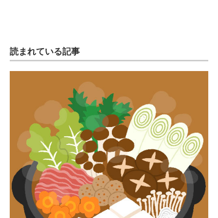
企業向けIT製品の総合サイト
IT製品の技術・比較・事例
読まれている記事
製造業のIT導入・活用を支援
モノづくり技術者専門サイト
エレクトロニクス専門サイト
電子設計の基本と応用
エネルギーの専門メディア
建設×テクノロジーの最前線
ちょっと気になるネットの話題