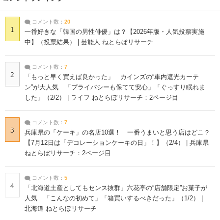
コメント数：
20
1
一番好きな「韓国の男性俳優」は？【2026年版・人気投票実施
中】（投票結果） | 芸能人 ねとらぼリサーチ
コメント数：
7
2
「もっと早く買えば良かった」 カインズの“車内遮光カーテ
ン”が大人気 「プライバシーも保てて安心」「ぐっすり眠れま
した」（2/2） | ライフ ねとらぼリサーチ：2ページ目
コメント数：
7
3
兵庫県の「ケーキ」の名店10選！ 一番うまいと思う店はどこ？
【7月12日は「デコレーションケーキの日」！】（2/4） | 兵庫県
ねとらぼリサーチ：2ページ目
コメント数：
5
4
「北海道土産としてもセンス抜群」六花亭の“店舗限定”お菓子が
人気 「こんなの初めて」「箱買いするべきだった」（1/2） |
北海道 ねとらぼリサーチ