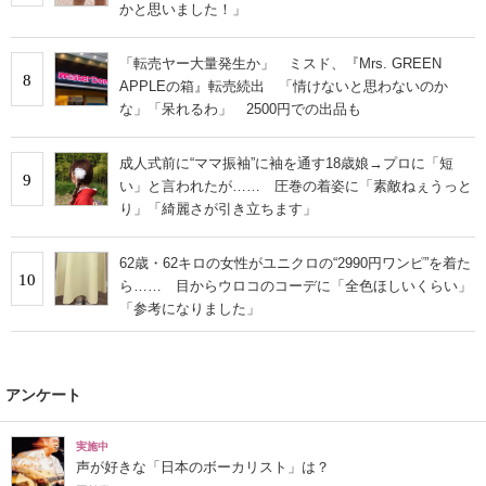
かと思いました！」
「転売ヤー大量発生か」 ミスド、『Mrs. GREEN
8
APPLEの箱』転売続出 「情けないと思わないのか
な」「呆れるわ」 2500円での出品も
成人式前に“ママ振袖”に袖を通す18歳娘→プロに「短
9
い」と言われたが…… 圧巻の着姿に「素敵ねぇうっと
り」「綺麗さが引き立ちます」
62歳・62キロの女性がユニクロの“2990円ワンピ”を着た
10
ら…… 目からウロコのコーデに「全色ほしいくらい」
「参考になりました」
アンケート
実施中
声が好きな「日本のボーカリスト」は？