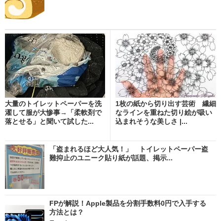
大量のトイレットペーパーを洗
1枚の紙から切り出す芸術 繊細
濯して服が大惨事→「柔軟剤で
なラインを重ねた切り絵が吸い
落とせる」と聞いて試した...
込まれそうな美しさ |...
「盗まれるほど大人気！」 トイレットペーパー盗
難抑止のユニーク貼り紙が話題、掲示...
FPが解説！Apple製品を分割手数料0円で入手する
方法とは？