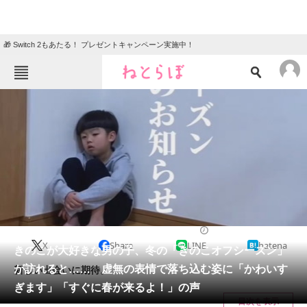
🎁 Switch 2もあたる！ プレゼントキャンペーン実施中！
ねとらぼメニュー
TOP
ニュース
エンタメ
クイズ
グルメ
地域
住まい
教育・育児
動物
リサーチ
2023/02/05 20:30（公開）
X
Share
LINE
hatena
会員記事
きのこが大好きな男の子、冬の「きのこオフシーズン」
が訪れると…… 虚無の表情で落ち込む姿に「かわいす
新しい出会いに期待。
メディア
ぎます」「すぐに春が来るよ！」の声
目次を表示
注目記事を集めた総合ページ