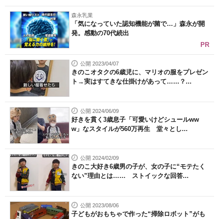
森永乳業
「気になっていた認知機能が菌で…」森永が開
発。感動の70代続出
PR
公開 2023/04/07
きのこオタクの6歳児に、マリオの服をプレゼン
ト→実はすてきな仕掛けがあって……？...
公開 2024/06/09
好きを貫く3歳息子「可愛いけどシュールww
w」なスタイルが560万再生 堂々とし...
公開 2024/02/09
きのこ大好き6歳男の子が、女の子に“モテたく
ない”理由とは…… ストイックな回答...
公開 2023/08/06
子どもがおもちゃで作った“掃除ロボット”がも