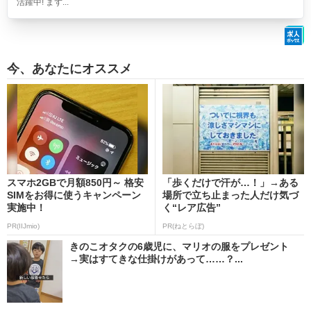
活躍中! まず...
今、あなたにオススメ
スマホ2GBで月額850円～ 格安
「歩くだけで汗が…！」→ある
SIMをお得に使うキャンペーン
場所で立ち止まった人だけ気づ
実施中！
く“レア広告”
PR(IIJmio)
PR(ねとらぼ)
きのこオタクの6歳児に、マリオの服をプレゼント
→実はすてきな仕掛けがあって……？...