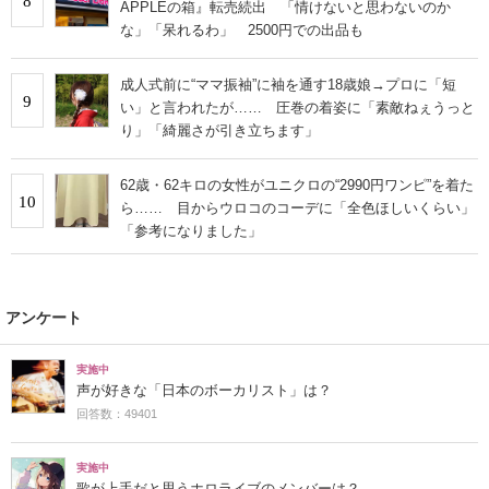
8
APPLEの箱』転売続出 「情けないと思わないのか
な」「呆れるわ」 2500円での出品も
成人式前に“ママ振袖”に袖を通す18歳娘→プロに「短
9
い」と言われたが…… 圧巻の着姿に「素敵ねぇうっと
り」「綺麗さが引き立ちます」
62歳・62キロの女性がユニクロの“2990円ワンピ”を着た
10
ら…… 目からウロコのコーデに「全色ほしいくらい」
「参考になりました」
アンケート
実施中
声が好きな「日本のボーカリスト」は？
回答数：49401
実施中
歌が上手だと思うホロライブのメンバーは？