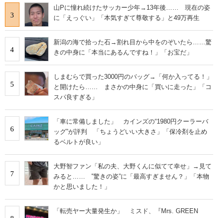
山Pに憧れ続けたサッカー少年→13年後…… 現在の姿
3
に「えっぐい」「本気すぎて尊敬する」と49万再生
新潟の海で拾った石→割れ目から中をのぞいたら……驚
4
きの中身に「本当にあるんですね！」「お宝だ」
しまむらで買った3000円のバッグ→「何か入ってる！」
5
と開けたら…… まさかの中身に「買いに走った」「コ
スパ良すぎる」
「車に常備しました」 カインズの“1980円クーラーバ
6
ッグ”が評判 「ちょうどいい大きさ」「保冷剤を止め
るベルトが良い」
大野智ファン「私の夫、大野くんに似てて幸せ」→見て
7
みると…… ‟驚きの姿”に「最高すぎません？」「本物
かと思いました！」
「転売ヤー大量発生か」 ミスド、『Mrs. GREEN