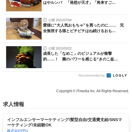
はやルンバ 「発想が天才」「将来すご...
公開 2021/07/04
愛猫に“大人気おもちゃ”を買ったのに…… 完
全無視する猫とビチビチはね続けるおも...
公開 2021/03/22
成長した「なめこ」のビジュアルが衝撃
的……！ 菌のパワーを感じる“きのこ盆
栽”に...
Recommended by
Copyright © ITmedia Inc. All Rights Reserved.
求人情報
インフルエンサーマーケティング/髪型自由/交通費支給/SNSマ
ーケティング/未経験OK
株式会社FFU