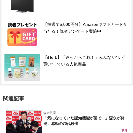
【抽選で5,000円分】Amazonギフトカードが
当たる！読者アンケート実施中
【iHerb】「迷ったらこれ！」みんなが"リピ
買い"している人気商品
関連記事
森永乳業
「気になっていた認知機能が菌で…」森永が開
発。感動の70代続出
PR