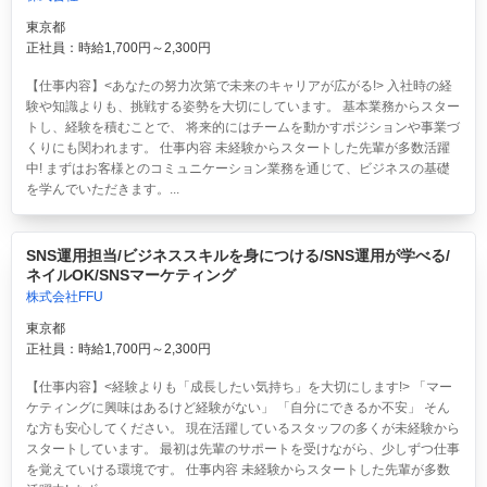
東京都
正社員：時給1,700円～2,300円
【仕事内容】<あなたの努力次第で未来のキャリアが広がる!> 入社時の経
験や知識よりも、挑戦する姿勢を大切にしています。 基本業務からスター
トし、経験を積むことで、 将来的にはチームを動かすポジションや事業づ
くりにも関われます。 仕事内容 未経験からスタートした先輩が多数活躍
中! まずはお客様とのコミュニケーション業務を通じて、ビジネスの基礎
を学んでいただきます。...
SNS運用担当/ビジネススキルを身につける/SNS運用が学べる/
ネイルOK/SNSマーケティング
株式会社FFU
東京都
正社員：時給1,700円～2,300円
【仕事内容】<経験よりも「成長したい気持ち」を大切にします!> 「マー
ケティングに興味はあるけど経験がない」 「自分にできるか不安」 そん
な方も安心してください。 現在活躍しているスタッフの多くが未経験から
スタートしています。 最初は先輩のサポートを受けながら、少しずつ仕事
を覚えていける環境です。 仕事内容 未経験からスタートした先輩が多数