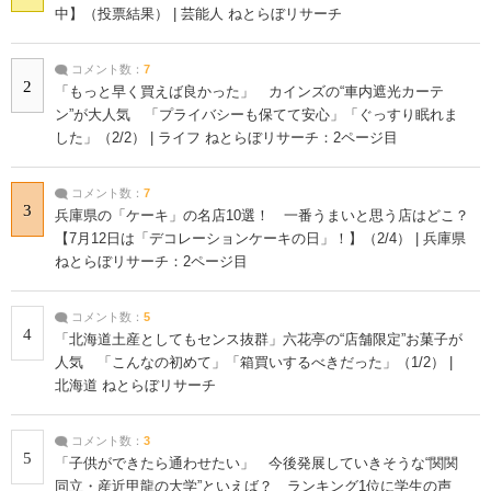
中】（投票結果） | 芸能人 ねとらぼリサーチ
コメント数：
7
2
「もっと早く買えば良かった」 カインズの“車内遮光カーテ
ン”が大人気 「プライバシーも保てて安心」「ぐっすり眠れま
した」（2/2） | ライフ ねとらぼリサーチ：2ページ目
コメント数：
7
3
兵庫県の「ケーキ」の名店10選！ 一番うまいと思う店はどこ？
【7月12日は「デコレーションケーキの日」！】（2/4） | 兵庫県
ねとらぼリサーチ：2ページ目
コメント数：
5
4
「北海道土産としてもセンス抜群」六花亭の“店舗限定”お菓子が
人気 「こんなの初めて」「箱買いするべきだった」（1/2） |
北海道 ねとらぼリサーチ
コメント数：
3
5
「子供ができたら通わせたい」 今後発展していきそうな“関関
同立・産近甲龍の大学”といえば？ ランキング1位に学生の声