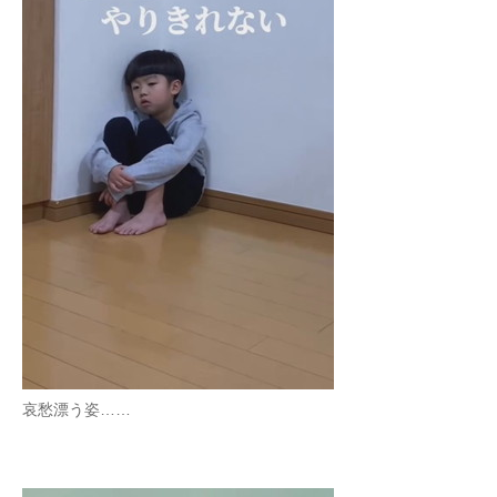
哀愁漂う姿……