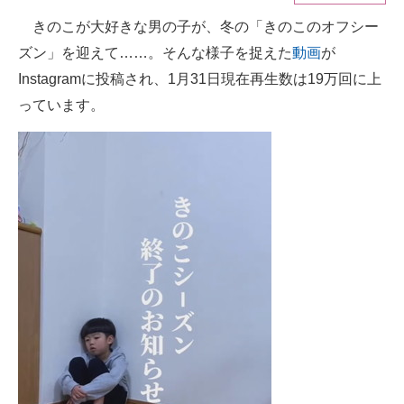
きのこが大好きな男の子が、冬の「きのこのオフシー
ITの今と未来を見通す
ズン」を迎えて……。そんな様子を捉えた
動画
が
スマホと通信の最新トレンド
Instagramに投稿され、1月31日現在再生数は19万回に上
っています。
進化するPCとデバイスの未来
好きが集まる 比べて選べる
ビジネスと働き方のヒント
AI活用のいまが分かる
企業ITのトレンドを詳説
経営リーダーのコミュニティ
マーケ×ITの今がよく分かる
ITエンジニア向け専門サイト