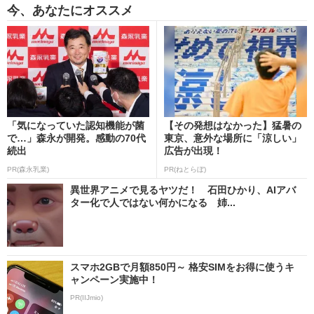
今、あなたにオススメ
「気になっていた認知機能が菌
【その発想はなかった】猛暑の
で…」森永が開発。感動の70代
東京、意外な場所に「涼しい」
続出
広告が出現！
PR(森永乳業)
PR(ねとらぼ)
異世界アニメで見るヤツだ！ 石田ひかり、AIアバ
ター化で人ではない何かになる 姉...
スマホ2GBで月額850円～ 格安SIMをお得に使うキ
ャンペーン実施中！
PR(IIJmio)