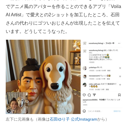
でアニメ風のアバターを作ることのできるアプリ「Voila
ITの今と未来を見通す
AI Artist」で愛犬との2ショットを加工したところ、石田
さんの代わりにゴツいおじさんが出現したことを伝えて
スマホと通信の最新トレンド
います。どうしてこうなった。
進化するPCとデバイスの未来
好きが集まる 比べて選べる
ビジネスと働き方のヒント
AI活用のいまが分かる
企業ITのトレンドを詳説
経営リーダーのコミュニティ
マーケ×ITの今がよく分かる
左下に元画像も（画像は
石田ゆり子 公式Instagram
から）
ITエンジニア向け専門サイト