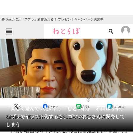
🎁 Switch 2と『スプラ』新作あたる！ プレゼントキャンペーン実施中
ねとらぼメニュー
TOP
ニュース
エンタメ
クイズ
グルメ
地域
住まい
教育・育児
動物
リサーチ
2023/02/06 13:15（公開）
X
Share
LINE
hatena
会員記事
「楽しく遊んでいたのに」「ひどいわ」 石田ゆり子、
アプリでイラスト化するも、ゴツいおじさんに変身して
石田さん「楽しく遊んでいたのにこんな仕打ちをうけて」
メディア
しまう
俳優の石田ゆり子さんが2月6日にInstagramを更新。AI
注目記事を集めた総合ページ