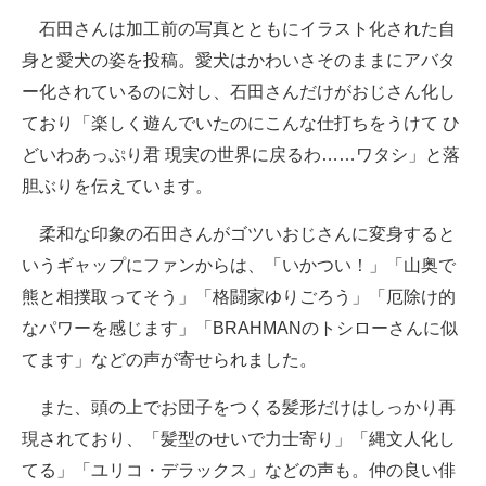
企業向けIT製品の総合サイト
石田さんは加工前の写真とともにイラスト化された自
身と愛犬の姿を投稿。愛犬はかわいさそのままにアバタ
IT製品の技術・比較・事例
ー化されているのに対し、石田さんだけがおじさん化し
製造業のIT導入・活用を支援
ており「楽しく遊んでいたのにこんな仕打ちをうけて ひ
どいわあっぷり君 現実の世界に戻るわ……ワタシ」と落
モノづくり技術者専門サイト
胆ぶりを伝えています。
エレクトロニクス専門サイト
柔和な印象の石田さんがゴツいおじさんに変身すると
電子設計の基本と応用
いうギャップにファンからは、「いかつい！」「山奥で
熊と相撲取ってそう」「格闘家ゆりごろう」「厄除け的
エネルギーの専門メディア
なパワーを感じます」「BRAHMANのトシローさんに似
建設×テクノロジーの最前線
てます」などの声が寄せられました。
ちょっと気になるネットの話題
また、頭の上でお団子をつくる髪形だけはしっかり再
現されており、「髪型のせいで力士寄り」「縄文人化し
てる」「ユリコ・デラックス」などの声も。仲の良い俳