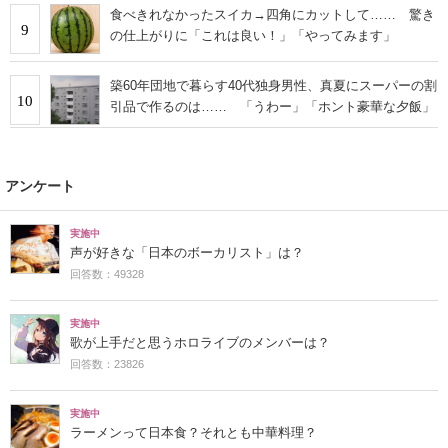
食べきれなかったスイカ→四角にカットして…… 驚き
9
の仕上がりに「これは良い！」「やってみます」
築60年団地で暮らす40代独身男性、真夏にスーパーの割
10
引品で作るのは…… 「うわー」「ホント豪華な夕飯」
アンケート
実施中
声が好きな「日本のボーカリスト」は？
回答数：49328
実施中
歌が上手だと思うホロライブのメンバーは？
回答数：23826
実施中
ラーメンって日本食？それとも中華料理？