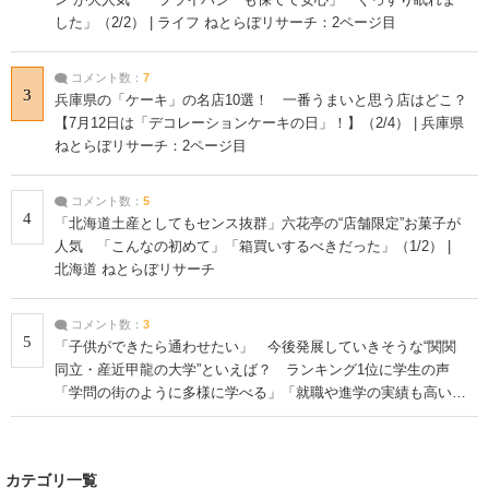
した」（2/2） | ライフ ねとらぼリサーチ：2ページ目
コメント数：
7
3
兵庫県の「ケーキ」の名店10選！ 一番うまいと思う店はどこ？
【7月12日は「デコレーションケーキの日」！】（2/4） | 兵庫県
ねとらぼリサーチ：2ページ目
コメント数：
5
4
「北海道土産としてもセンス抜群」六花亭の“店舗限定”お菓子が
人気 「こんなの初めて」「箱買いするべきだった」（1/2） |
北海道 ねとらぼリサーチ
コメント数：
3
5
「子供ができたら通わせたい」 今後発展していきそうな“関関
同立・産近甲龍の大学”といえば？ ランキング1位に学生の声
「学問の街のように多様に学べる」「就職や進学の実績も高い」
| 大学 ねとらぼリサーチ
カテゴリ一覧