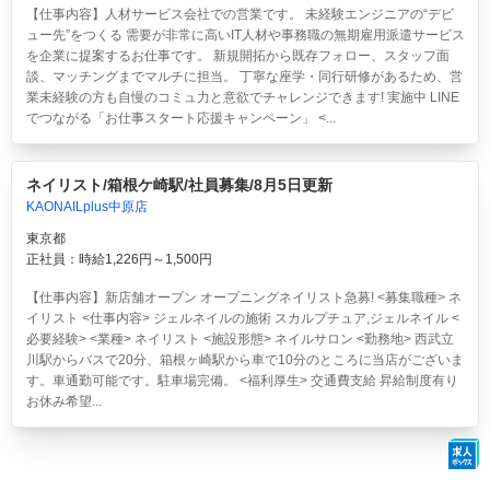
【仕事内容】人材サービス会社での営業です。 未経験エンジニアの“デビ
ュー先”をつくる 需要が非常に高いIT人材や事務職の無期雇用派遣サービス
を企業に提案するお仕事です。 新規開拓から既存フォロー、スタッフ面
談、マッチングまでマルチに担当。 丁寧な座学・同行研修があるため、営
業未経験の方も自慢のコミュ力と意欲でチャレンジできます! 実施中 LINE
でつながる「お仕事スタート応援キャンペーン」 <...
ネイリスト/箱根ケ崎駅/社員募集/8月5日更新
KAONAILplus中原店
東京都
正社員：時給1,226円～1,500円
【仕事内容】新店舗オープン オープニングネイリスト急募! <募集職種> ネ
イリスト <仕事内容> ジェルネイルの施術 スカルプチュア,ジェルネイル <
必要経験> <業種> ネイリスト <施設形態> ネイルサロン <勤務地> 西武立
川駅からバスで20分、箱根ヶ崎駅から車で10分のところに当店がございま
す。車通勤可能です。駐車場完備。 <福利厚生> 交通費支給 昇給制度有り
お休み希望...