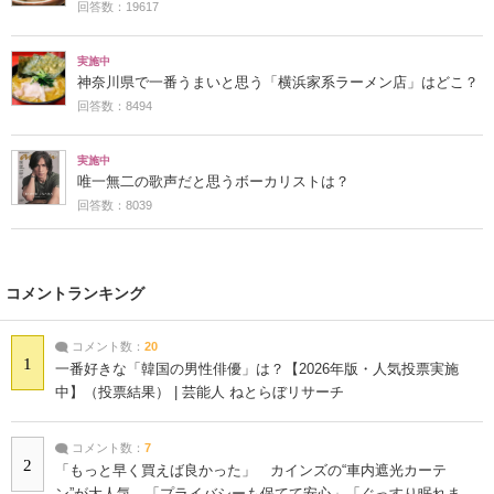
回答数：19617
実施中
神奈川県で一番うまいと思う「横浜家系ラーメン店」はどこ？
回答数：8494
実施中
唯一無二の歌声だと思うボーカリストは？
回答数：8039
コメントランキング
コメント数：
20
1
一番好きな「韓国の男性俳優」は？【2026年版・人気投票実施
中】（投票結果） | 芸能人 ねとらぼリサーチ
コメント数：
7
2
「もっと早く買えば良かった」 カインズの“車内遮光カーテ
ン”が大人気 「プライバシーも保てて安心」「ぐっすり眠れま