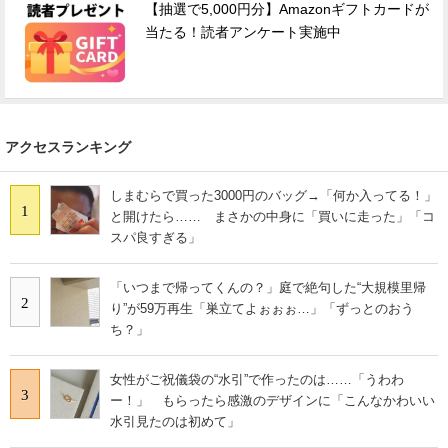
【抽選で5,000円分】Amazonギフトカードが
当たる！読者アンケート実施中
アクセスランキング
しまむらで買った3000円のバッグ→「何か入ってる！」
1
と開けたら…… まさかの中身に「買いに走った」「コ
スパ良すぎる」
「いつまで帰ってくんの？」庭で絶句した“大規模里帰
2
り”が59万再生「巣立てよぉぉぉ…」「ずっとのおう
ち？」
女性がご祝儀袋の“水引”で作ったのは……「うわわ
3
ー！」 もらったら感激のデザインに「こんなかわいい
水引見たのは初めて」