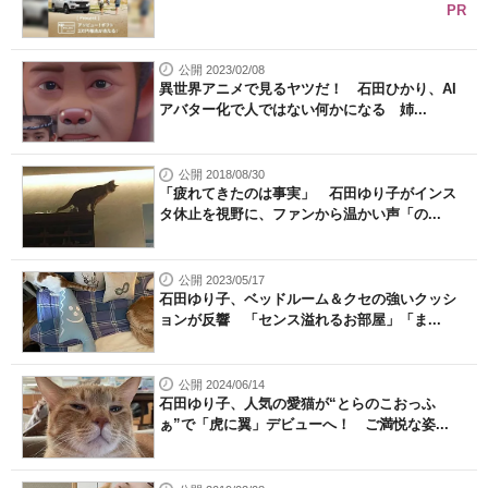
PR
公開 2023/02/08
異世界アニメで見るヤツだ！ 石田ひかり、AI
アバター化で人ではない何かになる 姉...
公開 2018/08/30
「疲れてきたのは事実」 石田ゆり子がインス
タ休止を視野に、ファンから温かい声「の...
公開 2023/05/17
石田ゆり子、ベッドルーム＆クセの強いクッシ
ョンが反響 「センス溢れるお部屋」「ま...
公開 2024/06/14
石田ゆり子、人気の愛猫が“とらのこおっふ
ぁ”で「虎に翼」デビューへ！ ご満悦な姿...