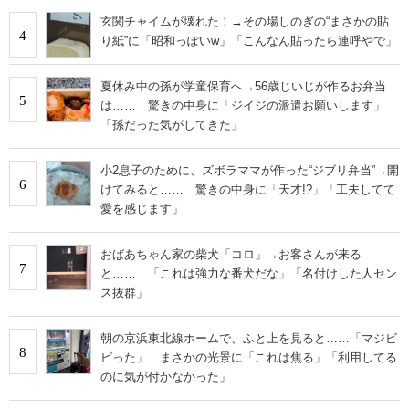
玄関チャイムが壊れた！→その場しのぎの“まさかの貼
4
り紙”に「昭和っぽいw」「こんなん貼ったら連呼やで」
夏休み中の孫が学童保育へ→56歳じいじが作るお弁当
5
は…… 驚きの中身に「ジイジの派遣お願いします」
「孫だった気がしてきた」
小2息子のために、ズボラママが作った“ジブリ弁当”→開
6
けてみると…… 驚きの中身に「天才!?」「工夫してて
愛を感じます」
おばあちゃん家の柴犬「コロ」→お客さんが来る
7
と…… 「これは強力な番犬だな」「名付けした人セン
ス抜群」
朝の京浜東北線ホームで、ふと上を見ると……「マジビ
8
ビった」 まさかの光景に「これは焦る」「利用してる
のに気が付かなかった」