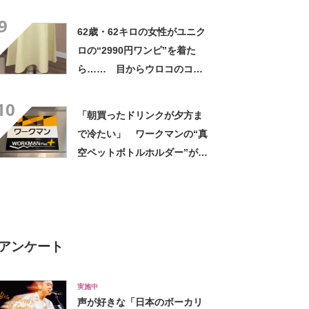
高すぎません？」「本物かと
9
思いました！」
62歳・62キロの女性がユニク
ロの“2990円ワンピ”を着た
ら…… 目からウロコのコー
デに「全色ほしいくらい」
10
「参考になりました」
「朝買ったドリンクが夕方ま
で冷たい」 ワークマンの“真
空ペットボトルホルダー”が大
好評 「車の中でも冷え冷
え」「もっと早く買えばよか
った」
アンケート
実施中
声が好きな「日本のボーカリ