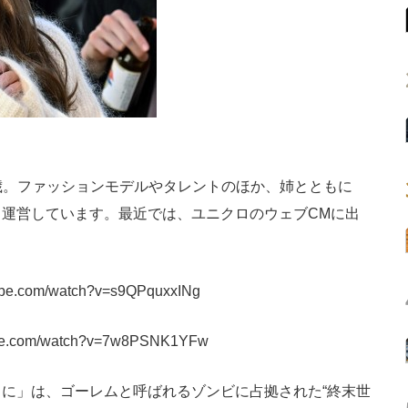
8歳。ファッションモデルやタレントのほか、姉とともに
も運営しています。最近では、ユニクロのウェブCMに出
tube.com/watch?v=s9QPquxxINg
ube.com/watch?v=7w8PSNK1YFw
に」は、ゴーレムと呼ばれるゾンビに占拠された“終末世