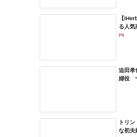
【iH
る人気
PR
迫田孝
婦役 “
トリン
な初夫