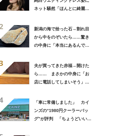
純白ウエディングドレス姿に
ネット騒然「ほんとに綺麗」
「この笑顔が切なすぎる」
2
新潟の海で拾った石→割れ目
から中をのぞいたら……驚き
の中身に「本当にあるんです
ね！」「お宝だ」
3
夫が買ってきた赤福→開けた
ら…… まさかの中身に「お
店に電話してしまいそう」
「さすがに初めて見ました
4
笑」と107万表示
「車に常備しました」 カイ
ンズの“1980円クーラーバッ
グ”が評判 「ちょうどいい大
きさ」「保冷剤を止めるベル
トが良い」