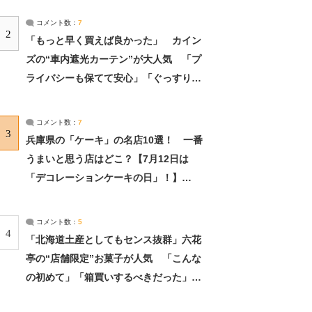
コメント数：
7
2
「もっと早く買えば良かった」 カイン
ズの“車内遮光カーテン”が大人気 「プ
ライバシーも保てて安心」「ぐっすり眠
れました」（2/2） | ライフ ねとらぼリ
サーチ：2ページ目
コメント数：
7
3
兵庫県の「ケーキ」の名店10選！ 一番
うまいと思う店はどこ？【7月12日は
「デコレーションケーキの日」！】
（2/4） | 兵庫県 ねとらぼリサーチ：2ペ
ージ目
コメント数：
5
4
「北海道土産としてもセンス抜群」六花
亭の“店舗限定”お菓子が人気 「こんな
の初めて」「箱買いするべきだった」
（1/2） | 北海道 ねとらぼリサーチ