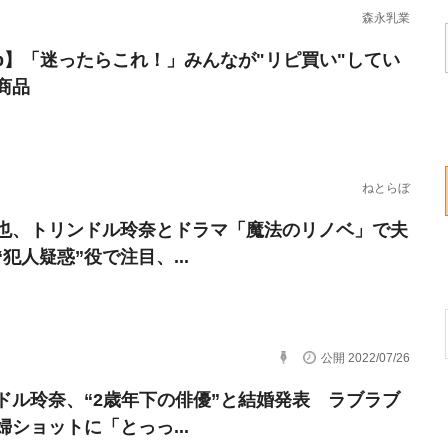
森永乳業
erb】「迷ったらこれ！」みんなが"リピ買い"してい
商品
ねとらぼ
也、トリンドル玲奈とドラマ「魔法のリノベ」で夫
犯人疑惑”役で注目、...
公開 2022/07/26
ドル玲奈、“2歳年下の俳優”と結婚発表 ラブラブ
婦ショットに「とっっ...