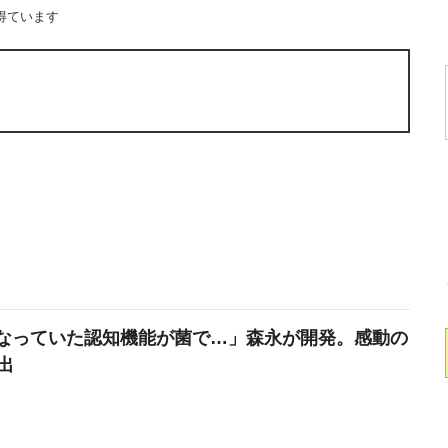
得ています
なっていた認知機能が菌で…」森永が開発。感動の
出