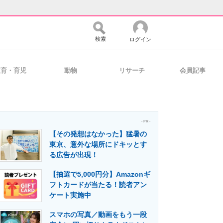
検索
ログイン
教育・育児
動物
リサーチ
会員記事
バイスの未来
好きが集まる 比べて選べる
- PR -
【その発想はなかった】猛暑の
コミュニティ
マーケ×ITの今がよく分かる
東京、意外な場所にドキッとす
る広告が出現！
【抽選で5,000円分】Amazonギ
・活用を支援
フトカードが当たる！読者アン
ケート実施中
スマホの写真／動画をもう一段