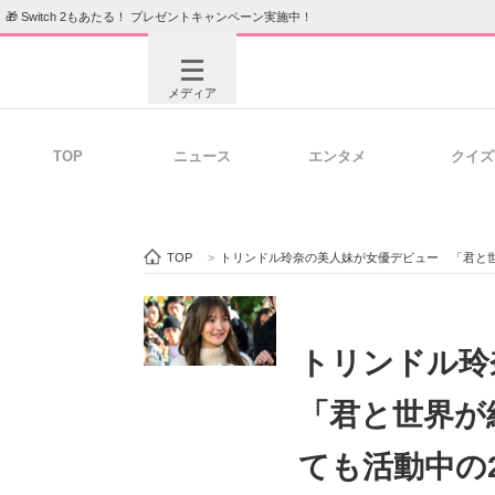
🎁 Switch 2もあたる！ プレゼントキャンペーン実施中！
メディア
TOP
ニュース
エンタメ
クイズ
注目記事を集めた総合ページ
ITの今
TOP
>
トリンドル玲奈の美人妹が女優デビュー 「君と世
ビジネスと働き方のヒント
AI活用
トリンドル
「君と世界が
ITエンジニア向け専門サイト
企業向けI
ても活動中の