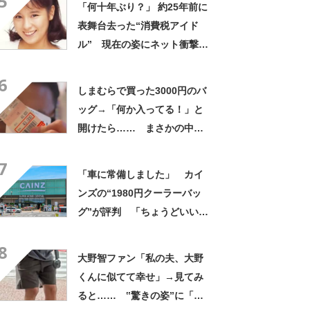
5
「何十年ぶり？」 約25年前に
表舞台去った“消費税アイド
ル” 現在の姿にネット衝撃
「いくつになってもかわい
6
い」「また会えるなんて」
しまむらで買った3000円のバ
ッグ→「何か入ってる！」と
開けたら…… まさかの中身
に「買いに走った」「コスパ
7
良すぎる」
「車に常備しました」 カイ
ンズの“1980円クーラーバッ
グ”が評判 「ちょうどいい大
きさ」「保冷剤を止めるベル
8
トが良い」
大野智ファン「私の夫、大野
くんに似てて幸せ」→見てみ
ると…… ‟驚きの姿”に「最