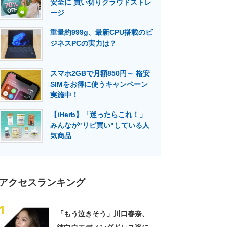
安全に 買い切りクラウドストレ
門メディア
建設×テクノロジーの最前線
ージ
重量約999g、最新CPU搭載のビ
ジネスPCの実力は？
スマホ2GBで月額850円～ 格安
SIMをお得に使うキャンペーン
実施中！
【iHerb】「迷ったらこれ！」
みんなが"リピ買い"している人
気商品
アクセスランキング
1
「もう泣きそう」川口春奈、