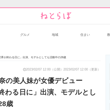
グルメ
地域
住まい
と未来を見通す
スマホと通信の最新トレンド
進化するPCとデ
界が終わる日に」出演、モデルとしても活動中の28歳
のいまが分かる
企業ITのトレンドを詳説
経営リーダーの
2023/02/07 12:00（公開）
2023/02/07 12:00（更新）
玲奈の美人妹が女優デビュー
終わる日に」出演、モデルとし
T製品の総合サイト
IT製品の技術・比較・事例
製造業のIT導入
28歳