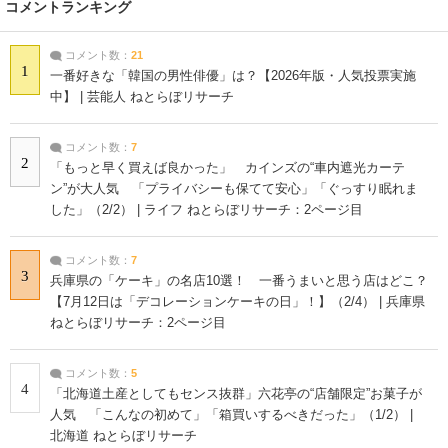
コメントランキング
コメント数：
21
1
一番好きな「韓国の男性俳優」は？【2026年版・人気投票実施
中】 | 芸能人 ねとらぼリサーチ
コメント数：
7
2
「もっと早く買えば良かった」 カインズの“車内遮光カーテ
ン”が大人気 「プライバシーも保てて安心」「ぐっすり眠れま
した」（2/2） | ライフ ねとらぼリサーチ：2ページ目
コメント数：
7
3
兵庫県の「ケーキ」の名店10選！ 一番うまいと思う店はどこ？
【7月12日は「デコレーションケーキの日」！】（2/4） | 兵庫県
ねとらぼリサーチ：2ページ目
コメント数：
5
4
「北海道土産としてもセンス抜群」六花亭の“店舗限定”お菓子が
人気 「こんなの初めて」「箱買いするべきだった」（1/2） |
北海道 ねとらぼリサーチ