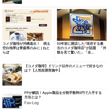
コメダ珈琲が沖縄進出！ 残る
53年前に開店した“現存する最
空白地帯は青森県のみに | ねと
古のコメダ珈琲店”が話題 「外
らぼ
観を見て驚いた」「全...
【コメダ珈琲】ドリンク以外のメニューで好きなの
は？【人気投票実施中】
FPが解説！Apple製品を分割手数料0円で入手する
方法とは？
Fav-Log