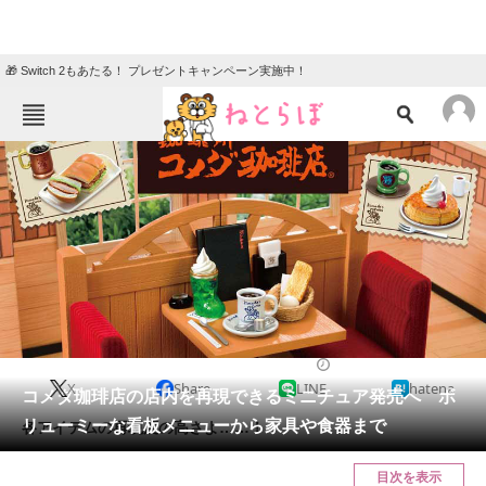
🎁 Switch 2もあたる！ プレゼントキャンペーン実施中！
ねとらぼメニュー
TOP
ニュース
エンタメ
クイズ
グルメ
地域
住まい
教育・育児
動物
リサーチ
2023/02/19 11:30（公開）
X
Share
LINE
hatena
会員記事
コメダ珈琲店の店内を再現できるミニチュア発売へ ボ
リューミーな看板メニューから家具や食器まで
各アイテムの再現度の高さよ……！
メディア
目次を表示
注目記事を集めた総合ページ