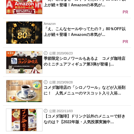
上が続々登場！Amazonの本気が...
PR
Amazon
「え、こんなセールやってたの？」80％OFF以
上が続々登場！Amazonの本気が...
PR
公開 2020/06/23
季節限定シロノワールもあるよ コメダ珈琲店
のミニチュアフィギュア第3弾が登場 |...
公開 2023/09/28
コメダ珈琲店の「シロノワール」などが入浴剤
に！ 人気メニューのマスコット入り入浴...
公開 2022/11/03
【コメダ珈琲】ドリンク以外のメニューで好き
なのは？【2022年版・人気投票実施中...