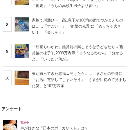
ご馳走」「うちの高校生男子より多い」
家族で川遊びへ→高1息子が100均の網でつかまえたの
8
は……「すごい！」 “衝撃の光景”に「めっちゃ大き
い！」「楽しそう」
「映画ちいかわ」鑑賞前の楽しそうな子どもたち→“鑑
9
賞後の様子”に2900万表示「そうなるわなw」「分かる
よ」「いったい何が」
夫が買ってきた赤福→開けたら…… まさかの中身に
10
「お店に電話してしまいそう」「さすがに初めて見まし
た笑」と107万表示
アンケート
実施中
声が好きな「日本のボーカリスト」は？