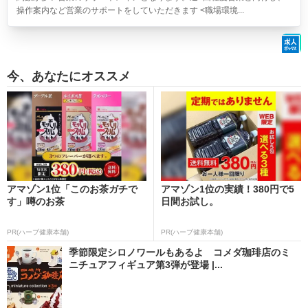
操作案内など営業のサポートをしていただきます <職場環境...
今、あなたにオススメ
アマゾン1位「このお茶ガチで
アマゾン1位の実績！380円で5
す」噂のお茶
日間お試し。
PR(ハーブ健康本舗)
PR(ハーブ健康本舗)
季節限定シロノワールもあるよ コメダ珈琲店のミ
ニチュアフィギュア第3弾が登場 |...