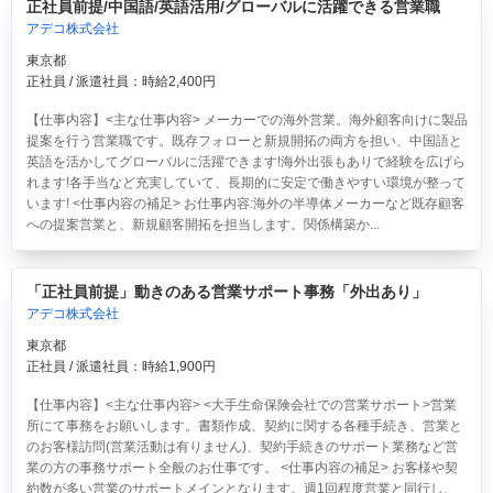
正社員前提/中国語/英語活用/グローバルに活躍できる営業職
アデコ株式会社
東京都
正社員 / 派遣社員：時給2,400円
【仕事内容】<主な仕事内容> メーカーでの海外営業。海外顧客向けに製品
提案を行う営業職です。既存フォローと新規開拓の両方を担い、中国語と
英語を活かしてグローバルに活躍できます!海外出張もありで経験を広げら
れます!各手当など充実していて、長期的に安定で働きやすい環境が整って
います! <仕事内容の補足> お仕事内容:海外の半導体メーカーなど既存顧客
への提案営業と、新規顧客開拓を担当します。関係構築か...
「正社員前提」動きのある営業サポート事務「外出あり」
アデコ株式会社
東京都
正社員 / 派遣社員：時給1,900円
【仕事内容】<主な仕事内容> <大手生命保険会社での営業サポート>営業
所にて事務をお願いします。書類作成、契約に関する各種手続き、営業と
のお客様訪問(営業活動は有りません)、契約手続きのサポート業務など営
業の方の事務サポート全般のお仕事です。 <仕事内容の補足> お客様や契
約数が多い営業のサポートメインとなります。週1回程度営業と同行し、