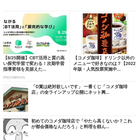
【8/25開催】CBT活用と質の高
【コメダ珈琲】ドリンク以外の
い探究学習で変わる！次期学習
メニューで好きなのは？【2022
指導要領を見据えた...
年版・人気投票実施中...
PR(COMPASS)
「D賞は絶対欲しいです」 一番くじ「コメダ珈琲
店」の全ラインアップ公開にネット興...
初めてのコメダ珈琲店で「やたら高くないか？これ
が都会価格なんだろう」と料理を頼ん...