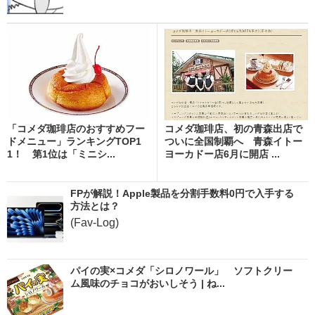
「コメダ珈琲店のおすすめフー
コメダ珈琲店、初の青森出店で
ドメニュー」ランキングTOP1
ついに全国制覇へ 青森イトー
1！ 第1位は「ミニシ...
ヨーカドー店6月に開店 ...
FPが解説！Apple製品を分割手数料0円で入手する
方法とは？
(Fav-Log)
パイの実×コメダ「シロノワール」 ソフトクリー
ム風味のチョコがおいしそう | ね...