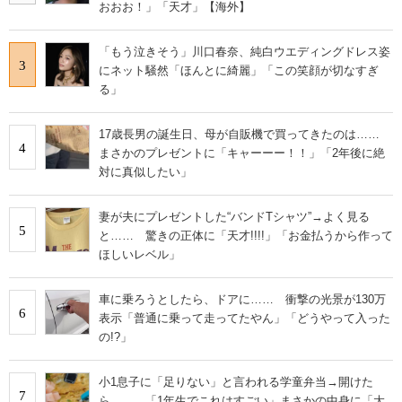
おおお！」「天才」【海外】
「もう泣きそう」川口春奈、純白ウエディングドレス姿
3
にネット騒然「ほんとに綺麗」「この笑顔が切なすぎ
る」
17歳長男の誕生日、母が自販機で買ってきたのは……
4
まさかのプレゼントに「キャーーー！！」「2年後に絶
対に真似したい」
妻が夫にプレゼントした“バンドTシャツ”→よく見る
5
と…… 驚きの正体に「天才!!!!」「お金払うから作って
ほしいレベル」
車に乗ろうとしたら、ドアに…… 衝撃の光景が130万
6
表示「普通に乗って走ってたやん」「どうやって入った
の!?」
小1息子に「足りない」と言われる学童弁当→開けた
7
ら…… 「1年生でこれはすごい」まさかの中身に「大