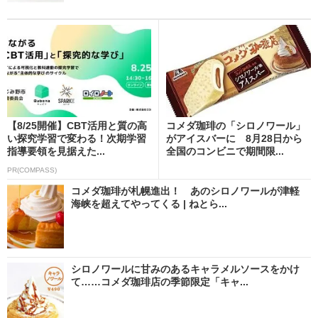
【8/25開催】CBT活用と質の高
コメダ珈琲の「シロノワール」
い探究学習で変わる！次期学習
がアイスバーに 8月28日から
指導要領を見据えた...
全国のコンビニで期間限...
PR(COMPASS)
コメダ珈琲が札幌進出！ あのシロノワールが津軽
海峡を超えてやってくる | ねとら...
シロノワールに甘みのあるキャラメルソースをかけ
て……コメダ珈琲店の季節限定「キャ...