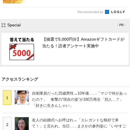
Recommended by
Special
- PR -
【抽選で5,000円分】Amazonギフトカードが
当たる！読者アンケート実施中
アクセスランキング
自衛隊員だった25歳男性→10年後……「マジで何があっ
1
たの？」 衝撃の“現在の姿”が180万再生「別人…？」
「好きに生きんしゃい」
友人の結婚式へお呼ばれ→「エレガントな格好で来
2
て！」と言われ、当日……まさかの参列姿に「いやすご